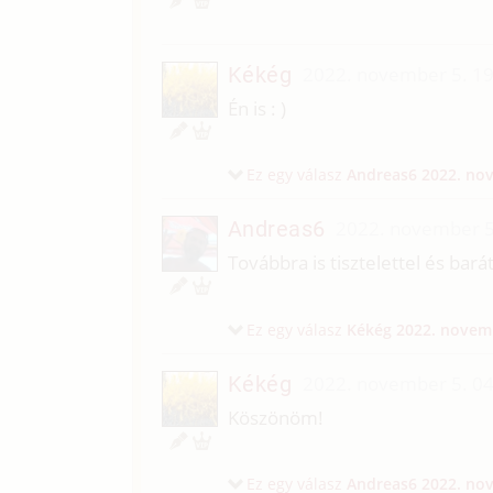
Kékég
2022. november 5. 1
Én is : )
Ez egy válasz
Andreas6
2022. nov
Andreas6
2022. november 5
Továbbra is tisztelettel és bar
Ez egy válasz
Kékég
2022. novemb
Kékég
2022. november 5. 0
Köszönöm!
Ez egy válasz
Andreas6
2022. nov