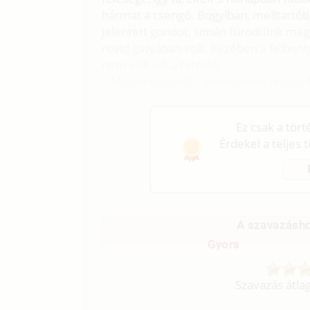
hármat a csengő. Bugyiban, melltartób
jelentett gondot, simán fürödtünk még
rövid gatyában volt. Kezében a felbonto
nem volt ivó a tetején.
– Mi van Katával? – kérdeztem, hisz tu
– Jaj hagyjál mán... Kiderült terhesség
Ez csak a tör
Érdekel a teljes 
A szavazásho
Gyors
Szavazás átla