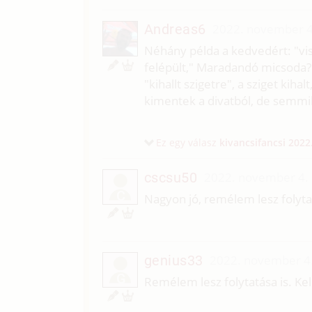
Andreas6
2022. november 4
Néhány példa a kedvedért: "vi
felépült," Maradandó micsoda? (
"kihallt szigetre", a sziget kiha
kimentek a divatból, de semmik
Ez egy válasz
kivancsifancsi
2022
cscsu50
2022. november 4.
C
Nagyon jó, remélem lesz folyta
genius33
2022. november 4
G
Remélem lesz folytatása is. Ke