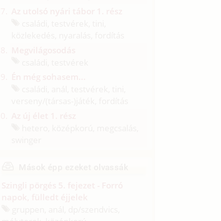
Az utolsó nyári tábor 1. rész
családi, testvérek, tini,
közlekedés, nyaralás, fordítás
Megvilágosodás
családi, testvérek
Én még sohasem...
családi, anál, testvérek, tini,
verseny/
(társas-)játék, fordítás
Az új élet 1. rész
hetero, középkorú, megcsalás,
swinger
Mások épp ezeket olvassák
Szingli pörgés 5. fejezet - Forró
napok, fülledt éjjelek
gruppen, anál, dp/
szendvics,