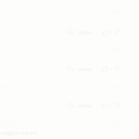
2
#16
1
Válasz
1:10
#15
1
Válasz
2:28
#14
1
Válasz
 04:32
#13
ris nagyon várom.