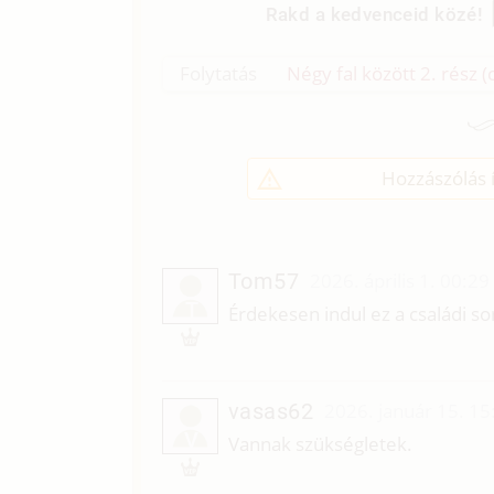
Rakd a kedvenceid közé!
Folytatás
Négy fal között 2. rész (
Hozzászólás í
Tom57
2026. április 1. 00:29
T
Érdekesen indul ez a családi so
vasas62
2026. január 15. 15
V
Vannak szükségletek.