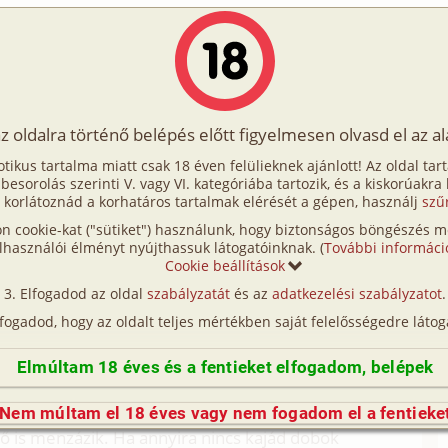
Írók
Tölts fel Te is!
Címkék
Kereső
VIP
Egyéb
az oldalra történő belépés előtt figyelmesen olvasd el az a
al között 1. rész
otikus tartalma miatt csak 18 éven felülieknek ajánlott! Az oldal tar
 között 1. rész
t besorolás szerinti V. vagy VI. kategóriába tartozik, és a kiskorúakra
 korlátoznád a korhatáros tartalmak elérését a gépen, használj
szű
n cookie-kat ("sütiket") használunk, hogy biztonságos böngészés me
családi, testvérek)
lhasználói élményt nyújthassuk látogatóinknak. (
További informáci
Cookie beállítások
(így nincs vérségi kapcsolat közöttük), a valósággal való
Elfogadod az oldal
szabályzatát
és az
adatkezelési szabályzatot
.
n egyezés a véletlen műve.)
lfogadod, hogy az oldalt teljes mértékben saját felelősségedre látog
 nem maradt el pedig ma reggel már összefutottunk.
Elmúltam 18 éves és a fentieket elfogadom, belépek
sza.
? – kérdezte, gyomra korogva igazolta.
Nem múltam el 18 éves vagy nem fogadom el a fentieke
, ő is menzázik. Ha annyira nincs kajád dobok