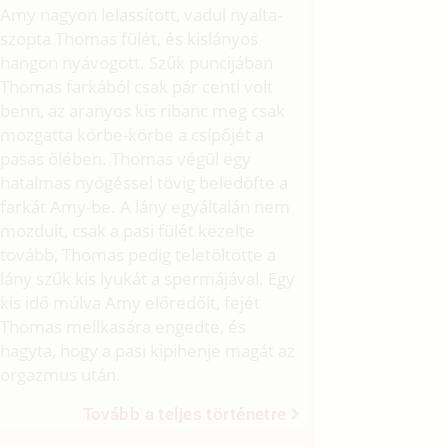
Amy nagyon lelassított, vadul nyalta-
szopta Thomas fülét, és kislányos
hangon nyávogott. Szűk puncijában
Thomas farkából csak pár centi volt
benn, az aranyos kis ribanc meg csak
mozgatta körbe-körbe a csípőjét a
pasas ölében. Thomas végül egy
hatalmas nyögéssel tövig beledöfte a
farkát Amy-be. A lány egyáltalán nem
mozdult, csak a pasi fülét kezelte
tovább, Thomas pedig teletöltötte a
lány szűk kis lyukát a spermájával. Egy
kis idő múlva Amy előredőlt, fejét
Thomas mellkasára engedte, és
hagyta, hogy a pasi kipihenje magát az
orgazmus után.
Tovább a teljes történetre