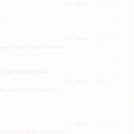
1
Válasz
9:45
#12
1
Válasz
ember 5. 07:17
-kor írt üzenetére.
. 07:17
#11
átsággal gondolok Rád!
1
Válasz
er 5. 04:11
-kor írt üzenetére.
4:11
#10
1
Válasz
ember 4. 21:48
-kor írt üzenetére.