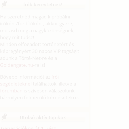
Írók kerestetnek!
Ha szeretnéd magad kipróbálni
íróként/fordítóként, akkor gyere,
mutasd meg a nagyközönségnek,
hogy mit tudsz!
Minden elfogadott történetért és
képregényért 30 napos VIP tagságit
adunk a Törté-Net-re és a
Goldengate.hu
-ra is!
Bővebb információt az
írói
segédleteknél
találhattok, illetve a
fórumban
is szívesen válaszolunk
bármilyen felmerülő kérdésetekre.
Utolsó aktív topikok
Generációkon át 1. rész