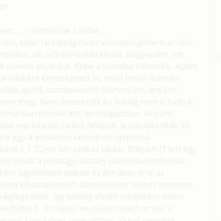
öd?
erc... – léptem be a liftbe.
iért, talán fáradtság miatt visszapörgöttem az időt.
tonától, aki szőrén-szálán eltűnt. Nagyapám volt
olt elvette anyánkat. Ebbe a városba költöztek. Apám
tanulóként érettségizett le, majd mivel mamám
sőbb apánk osztályvezető főorvos lett, anyánk
ettem meg. Nem éreztették és sokáig nem is tudtuk
ormatikai mérnök lett, én közgazdász. Anyánk
ába maradandó nélkül felépült, leszázalékolták 45
pánk egy 4 emeletes kertvárosi újépítésű
ünk 1-1 72nm két szobás lakást. Bátyám IT lett egy
ként bevitt a pénzügyi osztály csoportvezetőjének.
ént ügyeletben elaludt és álmában érte az
erelem elhamarkodott döntéseként férjhez mentem,
véglegesített. Így boldog elvállt szingliként éltem
edtette 3. hónaptól veszélyeztetett terhes a
bet volt kórházban, mint otthon. Ekkor csörrent