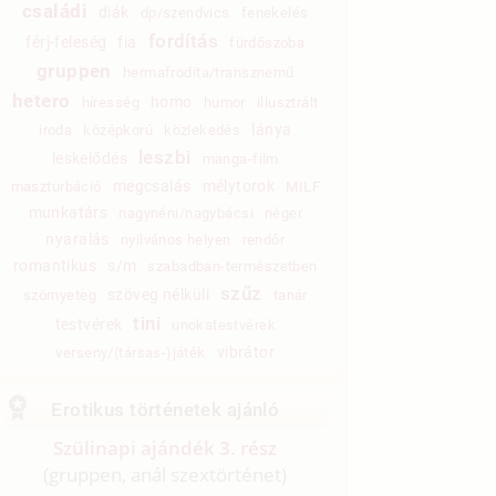
családi
diák
dp/szendvics
fenekelés
fordítás
férj-feleség
fia
fürdőszoba
gruppen
hermafrodita/transznemű
hetero
homo
híresség
humor
illusztrált
lánya
iroda
középkorú
közlekedés
leszbi
leskelődés
manga-film
megcsalás
mélytorok
maszturbáció
MILF
munkatárs
nagynéni/nagybácsi
néger
nyaralás
nyilvános helyen
rendőr
romantikus
s/m
szabadban-természetben
szűz
szöveg nélküli
szörnyeteg
tanár
tini
testvérek
unokatestvérek
vibrátor
verseny/(társas-)játék
Erotikus történetek ajánló
Szülinapi ajándék 3. rész
(gruppen, anál szextörténet)