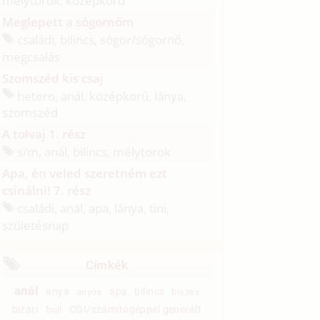
mélytorok, középkorú
Meglepett a sógornőm
családi, bilincs, sógor/
sógornő,
megcsalás
Szomszéd kis csaj
hetero, anál, középkorú, lánya,
szomszéd
A tolvaj 1. rész
s/
m, anál, bilincs, mélytorok
Apa, én veled szeretném ezt
csinálni! 7. rész
családi, anál, apa, lánya, tini,
születésnap
Címkék
anál
anya
apa
bilincs
anyós
biszex
bizarr
CGI/számítógéppel generált
buli