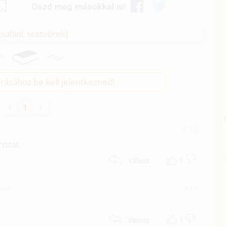
Oszd meg másokkal is!
családi, testvérek)
rásához be kell jelentkezned!
1
#18
rozat.
1
Válasz
:44
#17
1
Válasz