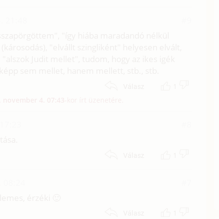
. 21:48
#9
sszapörgöttem", "így hiába maradandó nélkül
károsodás), "elvállt szingliként" helyesen elvált,
lt, "alszok Judit mellet", tudom, hogy az ikes igék
épp sem mellet, hanem mellett, stb., stb.
1
Válasz
. november 4. 07:43
-kor írt üzenetére.
 17:23
#8
tása.
1
Válasz
. 08:24
#7
llemes, érzéki 🙂
1
Válasz