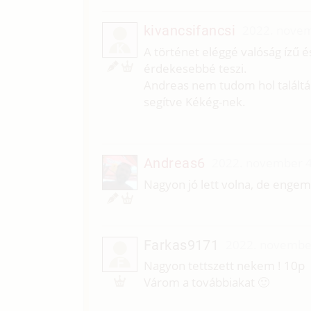
kivancsifancsi
2022. novem
K
A történet eléggé valóság ízű 
érdekesebbé teszi.
Andreas nem tudom hol találtál 
segítve Kékég-nek.
Andreas6
2022. november 4
Nagyon jó lett volna, de engem 
Farkas9171
2022. november
F
Nagyon tettszett nekem ! 10p
Várom a továbbiakat 🙂