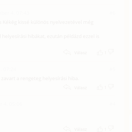
ber 4. 07:43
#6
és Kékég kissé különös nyelvezetével még
helyesírási hibákat, ezután példázd ezzel is
1
Válasz
. 07:24
#5
zavart a rengeteg helyesírási hiba.
1
Válasz
 4. 05:06
#4
1
Válasz