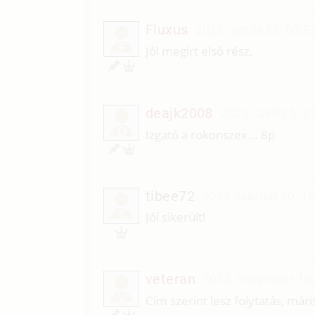
Fluxus
2023. április 25. 06:5
F
Jól megírt első rész.
deajk2008
2023. április 5. 0
D
Izgató a rokonszex... 8p
tibee72
2023. február 10. 1
T
Jól sikerült!
veteran
2022. november 10.
V
Cím szerint lesz folytatás, má