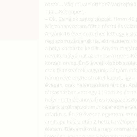
össze... Várj mi van otthon? Van tejföl
– Ja... Két napos.
– Ok. Csinálok sajtos tésztát. Hmm 40 p
Míg zuhanyoztam főtt a tészta és valam
Anyánk 16 évesen terhes lett egy kiska
régi szomszédjának fia, aki rezidens v
a helyi kórházba került. Anyám magán
nevelte bátyámat az orvosira ment. Ké
körzeti orvos. Én 5 évvel később szül
csak féltestvérek vagyunk. Bátyám inf
három éve enyhe strokot kapott, így hi
évesen, csak helyettesíteni járt be. A
társasházban vett egy 110nm-es és nek
helyi multinál, ahova friss közgazdász
Apánk a túlhajszolt munka eredmények
infarktus. Én 20 évesen egyetemi sz
amit apa halála után 2 héttel a válóper 
életem. Bátyáméknál a nagy örömet fel
felesége, így az eltelt 5 hónapban töb