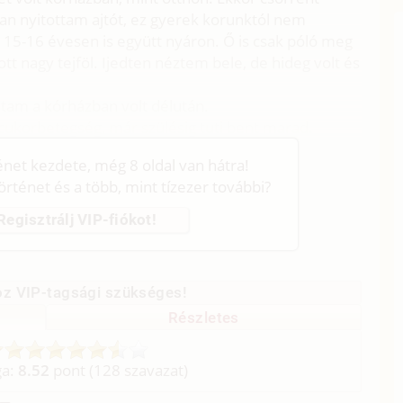
an nyitottam ajtót, ez gyerek korunktól nem
 15-16 évesen is együtt nyáron. Ő is csak póló meg
tt nagy tejföl. Ijedten néztem bele, de hideg volt és
dtam a kórházban volt délután.
i cukorbetegség, már szülésig tuti bent marad.
ténet kezdete, még 8 oldal van hátra!
történet és a több, mint tízezer további?
Regisztrálj VIP-fiókot!
z VIP-tagsági szükséges!
Részletes
ga:
8.52
pont (
128
szavazat)