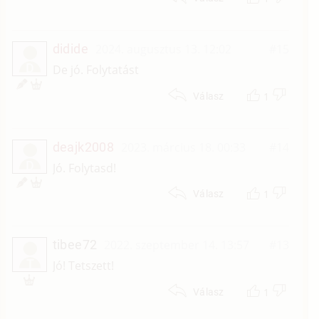
didide
2024. augusztus 13. 12:02
#15
D
De jó. Folytatást
1
Válasz
deajk2008
2023. március 18. 00:33
#14
D
Jó. Folytasd!
1
Válasz
tibee72
2022. szeptember 14. 13:57
#13
T
Jó! Tetszett!
1
Válasz