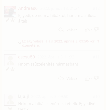
Andreas6
2022. június 18. 21:24
#12
Egyedi, de nem a hibáktól, hanem a stílusa
által!
1
Válasz
Ez egy válasz
laja.jl
2022. április 5. 09:50
-kor írt
üzenetére.
cscsu50
2022. április 5. 11:33
#11
C
Finom szűztelenítés hármasban!
1
Válasz
laja.jl
2022. április 5. 09:50
#10
L
Nekem a hibái ellenére is tetszik. Egyedivé
teszik!