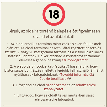
Főoldal
/
Történetek
/
Családi
/
Tudatlan 6. rész
Történetek
Tudatlan 6. rész
Képregények
Kérjük, az oldalra történő belépés előtt figyelmesen
Filmek
olvasd el az alábbiakat!
családi
,
anyós
,
szűz
,
testvérek
Írók
Kékég
Az oldal erotikus tartalma miatt csak 18 éven felülieknek
ajánlott! Az oldal tartalmai az Mttv. által rögzített besorolás
Tölts
szerinti V. vagy VI. kategóriába tartozik, és a kiskorúakra káros
Címkék
hatással lehetnek. Ha korlátoznád a korhatáros tartalmak
Szavazás átlaga:
8.6
pont (
139
szavazat)
fel
elérését a gépen, használj
szűrőprogramot
.
Kereső
Megjelenés:
2022. április 4.
A weboldalon cookie-kat ("sütiket") használunk, hogy
Te
Hossz:
16 244 karakter
biztonságos böngészés mellett a legjobb felhasználói élményt
VIP
nyújthassuk látogatóinknak. (
További információk
)
Elolvasva:
6 023 alkalommal
is!
Cookie beállítások
Fórum
Elfogadod az oldal
szabályzatát
és az
adatkezelési
Előzmény
Tudatlan 5. rész (családi, anya, apa,
szabályzatot
.
Versenyeink
férj-feleség, szűz, testvérek,
Elfogadod, hogy az oldalt teljes mértékben saját
leskelődés)
Ügyfélszolgálat
felelősségedre látogatod.
Folytatás
Tudatlan 7. rész (családi, anya, fia,
Írói segédletek