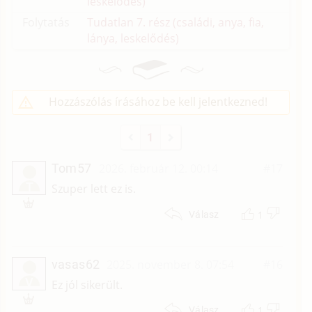
leskelődés)
Folytatás
Tudatlan 7. rész (családi, anya, fia,
lánya, leskelődés)
Hozzászólás írásához be kell jelentkezned!
1
Tom57
2026. február 12. 00:14
#17
T
Szuper lett ez is.
1
Válasz
vasas62
2025. november 8. 07:54
#16
V
Ez jól sikerült.
1
Válasz