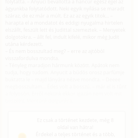
folytatta. – Anyuci bevallotta a hancúr egész éjjel az
ágyunkba folytatódott. Neki egyik nyílása se maradt
száraz, de ez már a múlt. Ez az az egyik titok... –
harapta el a mondatot és eddigi nyugalma hirtelen
elszállt, feszült lett és Judittal szemeztek. – Menyetek
dolgotokra. – állt fel, indult kifelé, mikor még Judit
utána kérdezett.
– És nem bosszultad meg? – erre az ajtóból
visszafordulva mondta.
– Tényleg maradjon hármunk között. Apátok nem
tudja, hogy tudom. Anyucit a büdös orosz parfümje
buktatta le – majd lányára nézve mondta. – Deeee
megbosszultam... Édes volt a bosszú. – már el is tűnt
a folyosón. Erről nekünk ekkor igazán nem volt mit
beszélni. Mentünk dolgunkra.
Ez csak a történet kezdete, még 8
oldal van hátra!
Érdekel a teljes történet és a több,