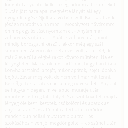
Innentől anyucitól kellett megtudnom a történteket.
9 után jött haza apa, megnézte lányát aki egy
nyugodt, egész éjjelt átalvó bébi volt. Bárcsak tizede
jósága maradt volna meg. – Mosolygott nővéremre,
én meg egy ásítást nyomtam el. – Anyám már
zuhanyozás után volt. Apátok zuhany után, mint
mindig borozgatni készült, akkor még egy szál
semmiben. Anyuci akkor 37 éves volt, apuci 49, de
már 2 éve túl a végbélrákot követő műtéten. Na ez
lényegtelen. Mamátok melltartóban, bugyiban itta a
konyha asztalnál a tejét, mikor apátok, izéjét lóbálva
bejött. Zavar meg volt, de nem volt már mit tenni.
Beszélgettek, apátok cucca meg növekedett. Anyucit
se hagyta hidegen, mivel apuci műtétje után
impotens lett rég látott ilyet. Szó szót követet, majd a
lényeg ölelkezni kezdtek, csókolózni és apátok az
anyósát az előkészítő pultra tett – fura módon
minden düh nélkül mutatott a pultra – és
szokásához híven jól megdöngölte. – kis szünet után