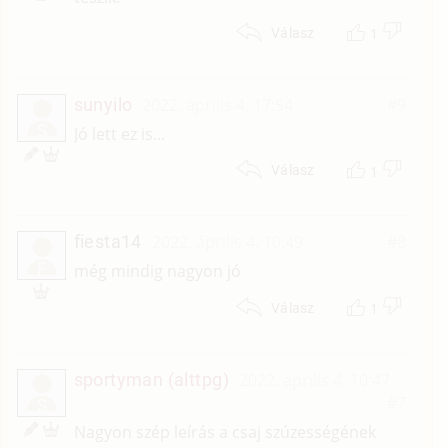
1
Válasz
sunyilo
2022. április 4. 17:54
#9
S
Jó lett ez is...
1
Válasz
fiesta14
2022. április 4. 10:49
#8
F
még mindig nagyon jó
1
Válasz
sportyman (alttpg)
2022. április 4. 10:47
#7
S
Nagyon szép leírás a csaj szúzességének