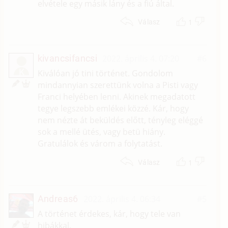
elvétele egy másik lány és a fiú által.
1
Válasz
kivancsifancsi
2022. április 4. 07:20
#6
K
Kiválóan jó tini történet. Gondolom
mindannyian szerettünk volna a Pisti vagy
Franci helyében lenni. Akinek megadatott
tegye legszebb emlékei közzé. Kár, hogy
nem nézte át beküldés előtt, tényleg eléggé
sok a mellé ütés, vagy betü hiány.
Gratulálok és várom a folytatást.
1
Válasz
Andreas6
2022. április 4. 06:34
#5
A történet érdekes, kár, hogy tele van
hibákkal.