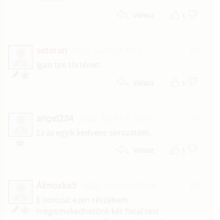
1
Válasz
veteran
2022. április 4. 04:31
#4
V
Igazi tini történet.
1
Válasz
angel234
2022. április 4. 03:49
#3
A
Ez az egyik kedvenc sorozatom.
1
Válasz
Álmoska5
2022. április 4. 00:38
#2
Á
E sorozat ezen részébem
megismekedhetünk két fiatal test