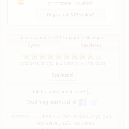
mint tízezer további?
Regisztrálj VIP-fiókot!
A szavazáshoz VIP-tagsági szükséges!
Gyors
Részletes
Szavazás átlaga:
8.6
pont (
139
szavazat)
Rakd a kedvenceid közé!
Oszd meg másokkal is!
Előzmény
Tudatlan 5. rész (családi, anya, apa,
férj-feleség, szűz, testvérek,