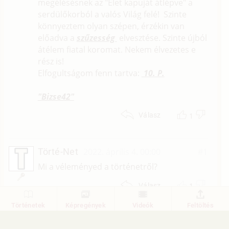
megélésésnek az "Élet kapuját átlépve" a
serdülőkorból a valós Világ felé! Szinte
könnyeztem olyan szépen, érzékin van
előadva a
szűzesség
elvesztése. Szinte újból
átélem fiatal koromat. Nekem élvezetes e
rész is!
Elfogultságom fenn tartva:
10. P.
"Bizse42"
1
Válasz
Törté-Net
2022. április 4. 00:00
#1
Mi a véleményed a történetről?
1
Válasz
Történetek
Képregények
Videók
Feltöltés
1