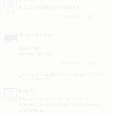
V
REMEK! Remélem jön a tanárnő.
3
Válasz
HamariBerkenye
2025. október 20. 21:03
#6
Egyetértek...
De mivel fordítás ....
1
Válasz
Ez egy válasz
lucky73
2025. október 20. 17:35
-
kor írt üzenetére.
lucky73
2025. október 20. 17:35
#5
L
Nagyon szép történet,elég hosszú és
izgalmas. Jól meg van írva, lehetne folytatás
a tanárnővel...