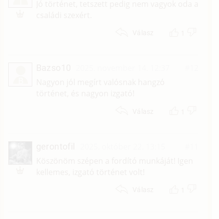
T
Jó történet, tetszett pedig nem vagyok oda a
családi szexért.
1
Válasz
Bazso10
2025. november 14. 12:37
#12
B
Nagyon jól megírt valósnak hangzó
történet, és nagyon izgató!
1
Válasz
gerontofil
2025. október 22. 13:15
#11
Köszönöm szépen a fordító munkáját! Igen
kellemes, izgató történet volt!
1
Válasz