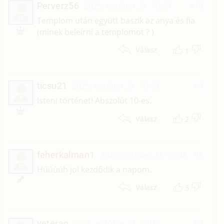
Perverz56
2025. október 21. 16:09
#10
P
Templom után együtt baszik az anya és fia
(minek beleírni a templomot ? )
1
Válasz
ticsu21
2025. október 21. 10:48
#9
T
Isteni történet! Abszolút 10-es.
2
Válasz
feherkalman1
2025. október 21. 05:48
#8
F
Húúúúh jol kezdődik a napom.
3
Válasz
veteran
2025. október 21. 04:15
#7