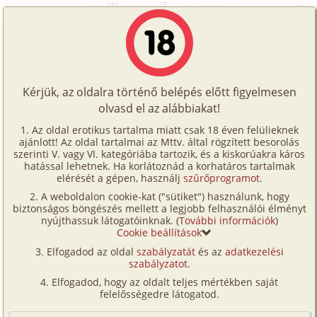
Főoldal
/
Fórum
/
Történetek
/
Eredményes motiváció
Történetek
Eredményes motiváció
Képregények
Kérjük, az oldalra történő belépés előtt figyelmesen
Filmek
olvasd el az alábbiakat!
A témához tartozó történet:
Írók
Az oldal erotikus tartalma miatt csak 18 éven felülieknek
Eredményes motiváció
ajánlott! Az oldal tartalmai az Mttv. által rögzített besorolás
Tölts
családi, anya, fia, nyilvános helyen, fordítás
szerinti V. vagy VI. kategóriába tartozik, és a kiskorúakra káros
Címkék
hatással lehetnek. Ha korlátoznád a korhatáros tartalmak
salsa
71 946 karakter
2025. október 20.
fel
elérését a gépen, használj
szűrőprogramot
.
Kereső
A weboldalon cookie-kat ("sütiket") használunk, hogy
Te
biztonságos böngészés mellett a legjobb felhasználói élményt
VIP
Hozzászólás írásához be kell jelentkezned!
nyújthassuk látogatóinknak. (
További információk
)
is!
Cookie beállítások
Fórum
Elfogadod az oldal
szabályzatát
és az
adatkezelési
szabályzatot
.
Versenyeink
1
Elfogadod, hogy az oldalt teljes mértékben saját
Ügyfélszolgálat
felelősségedre látogatod.
Timóteus
2026. április 12. 05:23
#16
Írói segédletek