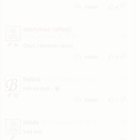
4
Válasz
sportyman (alttpg)
2025. október 20. 17:29
#4
S
Okos, rámenős anyu!
4
Válasz
Balthis
2025. október 20. 16:25
#3
mik vannak... 😁
1
Válasz
didide
2025. október 20. 14:19
#2
D
Vad volt