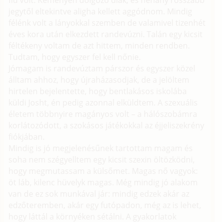
fiú volt. Keményen dolgozó diák, és néhány rosszabb
jegytől eltekintve aligha kellett aggódnom. Mindig
félénk volt a lányokkal szemben de valamivel tizenhét
éves kora után elkezdett randevúzni. Talán egy kicsit
féltékeny voltam de azt hittem, minden rendben.
Tudtam, hogy egyszer fel kell nőnie.
Jómagam is randevúztam párszor és egyszer közel
álltam ahhoz, hogy újraházasodjak, de a jelöltem
hirtelen bejelentette, hogy bentlakásos iskolába
küldi Josht, én pedig azonnal elküldtem. A szexuális
életem többnyire magányos volt – a hálószobámra
korlátozódott, a szokásos játékokkal az éjjeliszekrény
fiókjában.
Mindig is jó megjelenésűnek tartottam magam és
soha nem szégyelltem egy kicsit szexin öltözködni,
hogy megmutassam a külsőmet. Magas nő vagyok:
öt láb, kilenc hüvelyk magas. Még mindig jó alakom
van de ez sok munkával jár: mindig edzek akár az
edzőteremben, akár egy futópadon, még az is lehet,
hogy láttál a környéken sétálni. A gyakorlatok