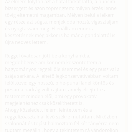
Az elmém folyton azt a fiatal farkát látta, a puncim
bizsergett és azon töprengtem: milyen érzés lenne
tövig eltemetni magamban. Mélyen belül a lelkem
egy része azt súgta, menjek oda hozzá, vigasztaljam
és nyugtassam meg. Ellenálltam ennek a
késztetésnek még akkor is ha már a gondolattól is
újra nedves lettem.
Reggel óvatosan jött be a konyhánkba,
megdöbbenve amikor nem köszöntöttem a
hagyományos reggeli ölelésemmel és egy puszival a
szája sarkára. A lehető legkonzervatívabban voltam
felöltözve: egy hosszú, pihe-puha flanel köntös és
pizsama nadrág volt rajtam, amely elrejtette a
testemet minden elől, ami egy provokatív
megjelenéshez csak közelíthetett is.
Ahogy közeledett felém, leintettem és a
reggelizőasztalnál lévő székre mutattam. Miközben
szalonnát és tojást halmoztam fel két tányérra nem
tudtam megállni, hogy a tekintetem rá vándoroljon