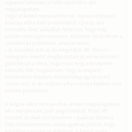
Ugyanez hallottam a többi tanártól is akit
meglátogattam.
Végül el kellett menekülnöm Mr. Delson folytonos
litániája elől a fiam problémáiról. Újra és újra
elmesélte őket, valójában feltartott, hogy még
jobban szemügyre vehessen. Felálltam, kihátráltam a
szobából és próbáltam udvarias lenni:
– Jó, beszélek Josh-al, és megoldjuk, Mr. Delson –
hebegtem, mielőtt megfordultam és elmenekültem,
gyűlölve azt a tényt, hogy most meg a fenekemet
bámulta. Már megbántam, hogy az elegáns
farmeremet viseltem. Valószínűleg egy kicsit túl
szoros volt, és én utáltam a fiam tanára fejében zajló
piszkos gondolatait.
A dolgok akkor sem javultak, amikor meglátogattam
Mrs. Hendersont, Josh angol tanárát. Közel állt
hozzám, és évek óta ismertem – gyakran láttam a
helyi konditeremben, ahova gyakran jártam, hogy
kordában tartsam az alakomat. A fiamat azóta