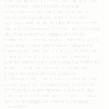
magamat újra és újra, és soha nem volt olyan nagy
orgazmusom, inkább hagytam, hogy a kis
robbanások uralkodjanak. A testem remegett és
csúszós volt az izzadságtól. A melleim őrülten
ugráltak, a mellbimbóim megdagadtak mint az érett,
túlméretezett cseresznye. Éreztem amint az izzadság
végigfolyik az arcomon, végiggurul dübörgő
melleimen, és a testemen csorog. A lepedők átáztak
az izzadságtól. Olyan édes érzés volt. Elképzelem,
hogy milyen látványt nyújtottam: egy nő meztelenül,
felhúzott és széttárt térdekkel, nyolc hüvelyknyi
gumifasz beletemetve a pinája belsejébe, mellbimbói
kemények és duzzadtak, arcán az abszolút kéj
gúnyos mosolya és sikoltozó orgazmus.
Biztos szép látvány lehettem. Csak az Úr tudja, hogy
a fiamat képzeltem-e a helyére. Nem tudom mióta
állt ott ajtóban engem figyelve – elég hosszú ideig
ahhoz, hogy erekciót váltson ki és átáztassa a khaki-
színű rövidnadrágját. Bár nem ez volt az igazán
fontos kérdés.