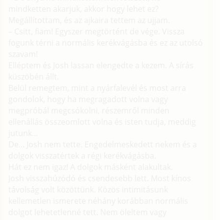
mindketten akarjuk, akkor hogy lehet ez?
Megállítottam, és az ajkaira tettem az ujjam.
– Csitt, fiam! Egyszer megtörtént de vége. Vissza
fogunk térni a normális kerékvágásba és ez az utolsó
szavam!
Elléptem és Josh lassan elengedte a kezem. A sírás
küszöbén állt.
Belül remegtem, mint a nyárfalevél és most arra
gondolok, hogy ha megragadott volna vagy
megpróbál megcsókolni, részemről minden
ellenállás összeomlott volna és isten tudja, meddig
jutunk...
De... Josh nem tette. Engedelmeskedett nekem és a
dolgok visszatértek a régi kerékvágásba.
Hát ez nem igaz! A dolgok másként alakultak.
Josh visszahúzódó és csendesebb lett. Most kínos
távolság volt közöttünk. Közös intimitásunk
kellemetlen ismerete néhány korábban normális
dolgot lehetetlenné tett. Nem öleltem vagy