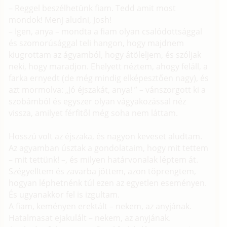
– Reggel beszélhetünk fiam. Tedd amit most
mondok! Menj aludni, Josh!
– Igen, anya – mondta a fiam olyan csalódottsággal
és szomorúsággal teli hangon, hogy majdnem
kiugrottam az ágyamból, hogy átöleljem, és szóljak
neki, hogy maradjon. Ehelyett néztem, ahogy feláll, a
farka ernyedt (de még mindig elképesztően nagy), és
azt mormolva: „Jó éjszakát, anya! ” – vánszorgott ki a
szobámból és egyszer olyan vágyakozással néz
vissza, amilyet férfitől még soha nem láttam.
Hosszú volt az éjszaka, és nagyon keveset aludtam.
Az agyamban úsztak a gondolataim, hogy mit tettem
– mit tettünk! –, és milyen határvonalak léptem át.
Szégyelltem és zavarba jöttem, azon töprengtem,
hogyan léphetnénk túl ezen az egyetlen eseményen.
És ugyanakkor fel is izgultam.
A fiam, keményen erektált – nekem, az anyjának.
Hatalmasat ejakulált – nekem, az anyjának.