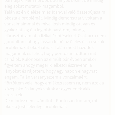
barnuljak. Nem hordok botrányos bikinit de mindig
elég sokat mutatok magamból.
Talán az én öleléseim és Josh-val való összebújásaim
okozta a problémát. Mindig demonstratív voltam a
vonzalmaimmal és mivel Josh mindig ott van és
gyakorlatilag ő a legjobb barátom, mindig
elárasztottam őt a fizikai érintésekkel. Csak arra nem
gondoltam: ahogy lassan felnő az ölelés és a csókok
problémákat okozhatnak. Talán most hazudok
magamnak és lehet, hogy pontosan tudtam mit
csinálok. Különösen az elmúlt pár évben amikor
figyeltem ahogy megérik, elkezdi észrevenni a
lányokat és rájöttem, hogy egy napon elhagyhat
engem. Talán versenyeztem a vonzalmáért,
flörtöltem vele, hogy emlékeztessem rá, nem azok a
középiskolás lányok voltak az egyetlenek akik
szerették.
De mindez nem számított. Pontosan tudtam, mi
okozta Josh jelenlegi problémáit.