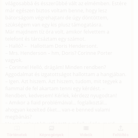
világosabbá és ésszerűbbé vált az elmémben. Estére
már egészen biztos voltam benne, hogy lesz
bátorságom végrehajtani de úgy döntöttem,
szükségem van egy kis plusz támogatásra.
Már majdnem tíz óra volt, amikor felvettem a
telefont és tárcsáztam egy számot.
– Halló? – Hallottam Doris Hendersont.
– Mrs. Henderson – hm, Doris? Corinne Porter
vagyok.
– Corinne! Helló, drágám! Minden rendben?
Aggodalmat és izgatottságot hallottam a hangjában.
– Igen. Azt hiszem. Azt hiszem, tudom, mit tegyek a
fiammal de fel akartam tenni egy kérdést. –
Rendben, kedvesem! Kérlek, kérdezz nyugodtan!
– Amikor a fiaid problémáival... foglalkoztál...
ahogyan kezelted őket... van-e benned valami
megbánás?
Hosszú szünet következett a másik végén, majd
kuncogás. Doris boldogsággal és örömmel teli
Történetek
Képregények
Videók
Feltöltés