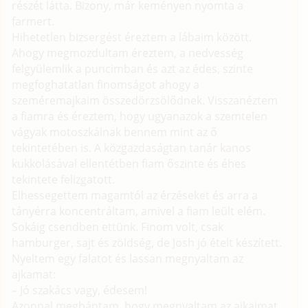
részét látta. Bizony, már keményen nyomta a
farmert.
Hihetetlen bizsergést éreztem a lábaim között.
Ahogy megmozdultam éreztem, a nedvesség
felgyülemlik a puncimban és azt az édes, szinte
megfoghatatlan finomságot ahogy a
szeméremajkaim összedörzsölődnek. Visszanéztem
a fiamra és éreztem, hogy ugyanazok a szemtelen
vágyak motoszkálnak bennem mint az ő
tekintetében is. A közgazdaságtan tanár kanos
kukkolásával ellentétben fiam őszinte és éhes
tekintete felizgatott.
Elhessegettem magamtól az érzéseket és arra a
tányérra koncentráltam, amivel a fiam leült elém.
Sokáig csendben ettünk. Finom volt, csak
hamburger, sajt és zöldség, de Josh jó ételt készített.
Nyeltem egy falatot és lassan megnyaltam az
ajkamat:
– Jó szakács vagy, édesem!
Azonnal megbántam, hogy megnyaltam az ajkaimat