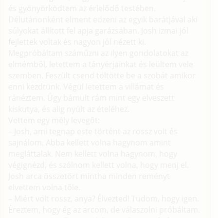
és gyönyörködtem az érlelődő testében.
Délutánonként elment edzeni az egyik barátjával aki
súlyokat állított fel apja garázsában. Josh izmai jól
fejlettek voltak és nagyon jól nézett ki.
Megpróbáltam száműzni az ilyen gondolatokat az
elmémből, letettem a tányérjainkat és leültem vele
szemben. Feszült csend töltötte be a szobát amikor
enni kezdtünk. Végül letettem a villámat és
ránéztem. Úgy bámult rám mint egy elveszett
kiskutya, és alig nyúlt az ételéhez.
Vettem egy mély levegőt:
– Josh, ami tegnap este történt az rossz volt és
sajnálom. Abba kellett volna hagynom amint
megláttalak. Nem kellett volna hagynom, hogy
végignézd, és szólnom kellett volna, hogy menj el.
Josh arca összetört mintha minden reményt
elvettem volna tőle.
– Miért volt rossz, anya? Élvezted! Tudom, hogy igen.
Éreztem, hogy ég az arcom, de válaszolni próbáltam.