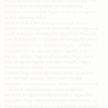
mondtam volna Josh-nak menjen a szobájába, csak
mosolyogtam és folytattam az önkielégítést
miközben a fiam engem figyelt és lassan simogatni
kezdte a kemény farkát.
Teltek-múltak a percek, vagy talán órák. Érezni
lehetett az izzadságunk és a szexuális kipárolgásunk
szagát miközben önkielégítést végeztünk. Pimaszul
bámultuk egymást a hálószobám lámpája fényében.
Csodálkoztam a fiam farkának hosszán: centikkel
hosszabb mint az apja és sokkal nagyobb a kör-
mérete. Láttam, hogy az előváladéka megcsillan a
fején ahogy simogatta. Időnként megállt, hogy a
hüvelykujjával rákenje a duzzadt koronára.
Éreztem, hogy elérek egy másik szintet, és ezúttal
már nem volt visszaút, nem tudtam tovább
megelőzni az orgazmusomat. Mélyen blemerítettem
a vibrátort a puncusomba, szinte az egészet
betoltam, és ügyesen megnyomtam a végén lévő
kapcsolót, hogy növeljem a mozgás intenzitását. Az
édes élvezet hatalmas buboréka dagadt fel bennem.