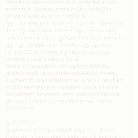
csókoltam meg annyiszor és ő ideges lett amikor
megtettem. Gyorsan visszavonult a szobájába
általában erekcióval a nadrágjában.
Egy rövid ideig próbáltam szerényebben öltözködni,
de a régi szokásokat nehéz elhagyni, és őszintén
szólva, nem hiszem, hogy bármit változott volna, ha
egy régi „krumplis zsák” ruhába vagy egy utcai
ruhába öltöztem volna. Azt hiszem, ugyanúgy
keménnyé tettem volna a fiamat.
Nem ő volt az egyetlen aki megkönnyebbülés
céljából vonult vissza a hálószobába. Azt hiszem,
majdnem tönkre-használtam az „anya kis segítőjét”
és több elemkészletet cseréltem benne. A fiamról
álmodoztam, hihetetlen, testi, vérfertőző álmokat,
amelyek nedvessé és remegővé tettek, amikor
felébredtem.
Így kezdődött.
Így jutottak el odáig a dolgok, hogy letöröltem a
könnyeket a szememből, elindultam a kisbusszal és