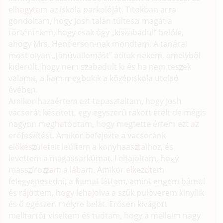
elhagytam az iskola parkolóját. Titokban arra
gondoltam, hogy Josh talán túlteszi magát a
történteken, hogy csak úgy „kiszabadul” belőle,
ahogy Mrs. Henderson-nak mondtam. A tanárai
most olyan „tanúvallomást” adtak nekem, amelyből
kiderült, hogy nem szabadult ki és ha nem teszek
valamit, a fiam megbukik a középiskola utolsó
évében.
Amikor hazaértem azt tapasztaltam, hogy Josh
vacsorát készített, egy egyszerű rakott ételt de mégis
nagyon meghatódtam, hogy megtette értem ezt az
erőfeszítést. Amikor befejezte a vacsoránk
előkészületeit leültem a konyhaasztalhoz, és
levettem a magassarkúmat. Lehajoltam, hogy
masszírozzam a lábam. Amikor elkezdtem
felegyenesedni, a fiamat láttam, amint engem bámul
és rájöttem, hogy lehajolva a szűk pulóverem kinyílik
és ő egészen mélyre belát. Erősen kivágott
melltartót viseltem és tudtam, hogy a melleim nagy