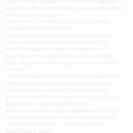
Amikor a világ visszatért a normális kerékvágásba,
egymásra bámultunk és hirtelen tudatára ébredtünk
tetteink hatalmasságára.
– „MIT TETTÉL! ”- üvöltött az agyamban amikor
rájöttem, mi történt az imént.
Vágy és önutálat keverékével bámultam a fiamat
amint utolsó impulzust adott immár csak félig
meredt hímtagjának. Olyan szeretetteljesen
mosolygott rám, hogy szinte összetörte a szívem,
főleg, hogy elhatároztam magam: erről beszélnem
kell vele.
– Josh, menj aludni édesem. Majd reggel beszélünk.
Nem gondolkodva hanem ösztönből cselekvően
választottam azt a pillanatot, hogy kihúzzam a
vibrátort a puncimból, rángatózva és nyögdécselve,
ahogy nedves cuppanással kicsúszott.
A fiam a nedvemtől csillogó szexjátékomra bámult
majd ahogy a szavaim elhaltak, összetörtnek tűnt.
– De anya, én akartam... – abbahagyta amikor
feltartottam a kezem.