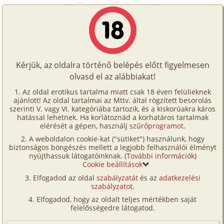
Főoldal
/
Történetek
/
Családi
/
Eredményes motiváció
Történetek
Eredményes motiváció
Képregények
Kérjük, az oldalra történő belépés előtt figyelmesen
Filmek
olvasd el az alábbiakat!
családi
,
anya
,
fia
,
nyilvános helyen
,
fordítás
Írók
salsa
Az oldal erotikus tartalma miatt csak 18 éven felülieknek
ajánlott! Az oldal tartalmai az Mttv. által rögzített besorolás
Tölts
szerinti V. vagy VI. kategóriába tartozik, és a kiskorúakra káros
Címkék
hatással lehetnek. Ha korlátoznád a korhatáros tartalmak
Szavazás átlaga:
8.91
pont (
132
szavazat)
fel
elérését a gépen, használj
szűrőprogramot
.
Kereső
Megjelenés:
2025. október 20.
A weboldalon cookie-kat ("sütiket") használunk, hogy
Te
Hossz:
71 946 karakter
biztonságos böngészés mellett a legjobb felhasználói élményt
VIP
nyújthassuk látogatóinknak. (
További információk
)
Elolvasva:
8 308 alkalommal
is!
Cookie beállítások
Fórum
Elfogadod az oldal
szabályzatát
és az
adatkezelési
Eredeti történet: MOM KNOWS HOW TO
szabályzatot
.
MOTIVATE!
Versenyeink
Elfogadod, hogy az oldalt teljes mértékben saját
Szerző: Ahabscribe, Literotica; 2008
Ügyfélszolgálat
felelősségedre látogatod.
(Minden résztvevő a képzelet szülötte (így nincs vérségi
kapcsolat közöttük), a valósággal való bármilyen egyezés
Írói segédletek