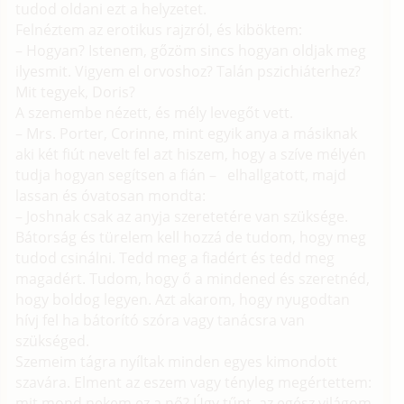
tudod oldani ezt a helyzetet.
Felnéztem az erotikus rajzról, és kiböktem:
– Hogyan? Istenem, gőzöm sincs hogyan oldjak meg
ilyesmit. Vigyem el orvoshoz? Talán pszichiáterhez?
Mit tegyek, Doris?
A szemembe nézett, és mély levegőt vett.
– Mrs. Porter, Corinne, mint egyik anya a másiknak
aki két fiút nevelt fel azt hiszem, hogy a szíve mélyén
tudja hogyan segítsen a fián – elhallgatott, majd
lassan és óvatosan mondta:
– Joshnak csak az anyja szeretetére van szüksége.
Bátorság és türelem kell hozzá de tudom, hogy meg
tudod csinálni. Tedd meg a fiadért és tedd meg
magadért. Tudom, hogy ő a mindened és szeretnéd,
hogy boldog legyen. Azt akarom, hogy nyugodtan
hívj fel ha bátorító szóra vagy tanácsra van
szükséged.
Szemeim tágra nyíltak minden egyes kimondott
szavára. Elment az eszem vagy tényleg megértettem:
mit mond nekem ez a nő? Úgy tűnt, az egész világom