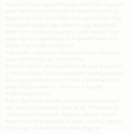
Hanem az, hogy elgondolkodjak, miért nem hagytam
abba? Miért nem sikoltottam és kiabáltam Joshnak,
hogy csukja be az ajtót? Miért nem igyekeztem, hogy
betakarjam magam egy takaróval vagy lepedővel?
Miért nem mondtam nyugodtan Josh-nak azt, hogy
adjon egy kis magánéletet az anyjának? Miért nem
tettem meg ezeket a dolgokat?
Vagy talán – csak talán – az igazán fontos kérdés az,
hogy miért tettem azt, amit tettem?
A fiamra néztem, elmosolyodtam, és csak folytattam
a maszturbálást. Tovább vergődtem és dolgoztattam
azt a nagy vibrátort a puncimban, a másik kezemet
pedig megosztottam a csiklóm és a duzzadt
mellbimbóim között.
A fiam figyelte, és minden önuralmamra szükségem
volt, hogy ne élvezzek el akkor és ott. Folytattam és
néhány perc múlva Josh idegesen, tétován kezdte
lenyomni a rövidnadrágját. A farka – hosszú, szép és
olyan nagy! – felbukkant. Ahelyett, hogy azt