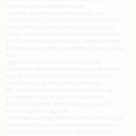
tanította, amióta középiskolás volt.
– Corinne, a szemeszter kezdete óta így van –
mondta nekem. – Josh mindig is élénk tanuló volt,
mindig aktív az órákon, mindig magas B+ vagy A
szinten. De most borzasztóan teljesít a tesztjeimen,
és a C szinten kullog, jóindulattal. Legjobb esetben
D-nek néz ki, vagy még rosszabbnak, ha nem fordítja
meg.
– Egyszerűen nem tudom, mi történt vele –
válaszoltam. Nem mondtam el az igazat. Reméltem,
hogy ez csak egy ideiglenes szakasz, amin Josh
keresztül megy, és ki fog belőle szabadulni.
Mrs. Henderson összeszorította a száját, és egy
percig engem vizsgált. Úgy tűnt, valamilyen
döntéssel küszködik. Végül bólintott, és amint
kinyitott egy fiókot, így szólt:
– Azt hiszem, van egy ötletem, Corinne. Nem vagyok
benne biztos, hogy el kell mondanom ezt neked, de
ha valaki tud segíteni a fiának, akkor az te leszel.