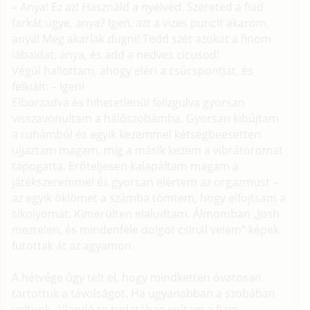
– Anya! Ez az! Használd a nyelved. Szereted a fiad
farkát ugye, anya? Igen, azt a vizes puncit akarom,
anya! Meg akarlak dugni! Tedd szét azokat a finom
lábaidat, anya, és add a nedves cicusod!
Végül hallottam, ahogy eléri a csúcspontját, és
felkiált: – Igen!
Elborzadva és hihetetlenül felizgulva gyorsan
visszavonultam a hálószobámba. Gyorsan kibújtam
a ruhámból és egyik kezemmel kétségbeesetten
ujjaztam magam, míg a másik kezem a vibrátoromat
tapogatta. Erőteljesen kalapáltam magam a
játékszeremmel és gyorsan elértem az orgazmust –
az egyik öklömet a számba tömtem, hogy elfojtsam a
sikolyomat. Kimerülten elaludtam. Álmomban „Josh
meztelen, és mindenféle dolgot csinál velem” képek
futottak át az agyamon.
A hétvége úgy telt el, hogy mindketten óvatosan
tartottuk a távolságot. Ha ugyanabban a szobában
voltunk, állandóan tudatában voltam a fiam