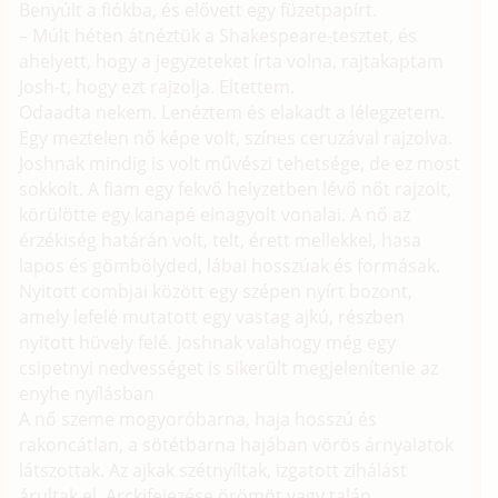
Benyúlt a fiókba, és elővett egy füzetpapírt.
– Múlt héten átnéztük a Shakespeare-tesztet, és
ahelyett, hogy a jegyzeteket írta volna, rajtakaptam
Josh-t, hogy ezt rajzolja. Eltettem.
Odaadta nekem. Lenéztem és elakadt a lélegzetem.
Egy meztelen nő képe volt, színes ceruzával rajzolva.
Joshnak mindig is volt művészi tehetsége, de ez most
sokkolt. A fiam egy fekvő helyzetben lévő nőt rajzolt,
körülötte egy kanapé elnagyolt vonalai. A nő az
érzékiség határán volt, telt, érett mellekkel, hasa
lapos és gömbölyded, lábai hosszúak és formásak.
Nyitott combjai között egy szépen nyírt bozont,
amely lefelé mutatott egy vastag ajkú, részben
nyitott hüvely felé. Joshnak valahogy még egy
csipetnyi nedvességet is sikerült megjelenítenie az
enyhe nyílásban
A nő szeme mogyoróbarna, haja hosszú és
rakoncátlan, a sötétbarna hajában vörös árnyalatok
látszottak. Az ajkak szétnyíltak, izgatott zihálást
árultak el. Arckifejezése örömöt vagy talán