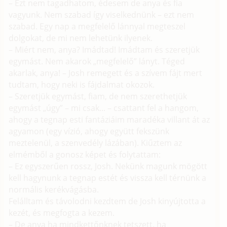
– Ezt nem tagadhatom, édesem de anya és fia
vagyunk. Nem szabad így viselkednünk – ezt nem
szabad. Egy nap a megfelelő lánnyal megteszel
dolgokat, de mi nem lehetünk ilyenek.
– Miért nem, anya? Imádtad! Imádtam és szeretjük
egymást. Nem akarok „megfelelő” lányt. Téged
akarlak, anya! – Josh remegett és a szívem fájt mert
tudtam, hogy neki is fájdalmat okozok.
– Szeretjük egymást, fiam, de nem szerethetjük
egymást „úgy” – mi csak... – csattant fel a hangom,
ahogy a tegnap esti fantáziáim maradéka villant át az
agyamon (egy vízió, ahogy együtt fekszünk
meztelenül, a szenvedély lázában). Kiűztem az
elmémből a gonosz képet és folytattam:
– Ez egyszerűen rossz, Josh. Nekünk magunk mögött
kell hagynunk a tegnap estét és vissza kell térnünk a
normális kerékvágásba.
Felálltam és távolodni kezdtem de Josh kinyújtotta a
kezét, és megfogta a kezem.
– De anya ha mindkettőnknek tetszett, ha