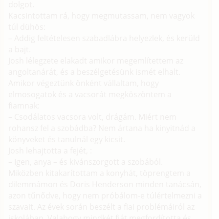
dolgot.
Kacsintottam rá, hogy megmutassam, nem vagyok
túl dühös:
– Addig feltételesen szabadlábra helyezlek, és kerüld
a bajt.
Josh lélegzete elakadt amikor megemlítettem az
angoltanárát, és a beszélgetésünk ismét elhalt.
Amikor végeztünk önként vállaltam, hogy
elmosogatok és a vacsorát megköszöntem a
fiamnak:
– Csodálatos vacsora volt, drágám. Miért nem
rohansz fel a szobádba? Nem ártana ha kinyitnád a
könyveket és tanulnál egy kicsit.
Josh lehajtotta a fejét, :
– Igen, anya – és kivánszorgott a szobából.
Miközben kitakarítottam a konyhát, töprengtem a
dilemmámon és Doris Henderson minden tanácsán,
azon tűnődve, hogy nem próbálom-e túlértelmezni a
szavait. Az évek során beszélt a fiai problémáiról az
iskolában. Valahogy mindkét fiát megfordította és