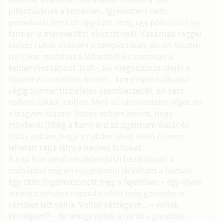
pillantásának a testemen. Igyekeztem nem
provokatív lenni de úgy tűnt, még egy póló és a régi
farmer is merevedést okozott neki. Vasárnap reggel
ízléses ruhát viseltem a templomban, de azt hiszem
túl sokat mutatott a lábamból és szorosan a
keblemhez tapadt. Josh-, aki megosztotta idejét a
lábaim és a melleim között – keményen hallgatta
végig Sumter tiszteletes szentbeszédét. Én sem
voltam sokkal jobban. Mire az istentisztelet véget ért
a bugyim átázott. Biztos voltam benne, hogy
mindenki (főleg a fiam) érzi az izgalmam illatát és
hálás voltam, hogy a ruhám sötét színű és nem
lehetett rajta látni a nedves foltokat.
A nap hátralévő részében Josh bezárkózott a
szobájába míg én nyugtalanul járkáltam a házban.
Egy ötlet fogalmazódott meg a fejemben – egy olyan,
amelyre néhány nappal ezelőtt még gondolni is
rémület lett volna. Voltak kétségeim... – voltak
kétségeim? – de ahogy teltek az órák a gondolat