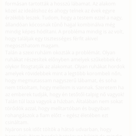
formásan tartották a hosszú lábamat. Az alakom
közel az ideálishoz és ahogy telnek az évek egyre
érzékibb leszek. Tudom, hogy a testem ezzel a nagy,
állandóan kócosnak tűnő hajjal kombinálva még
mindig képes hódítani. A probléma mindig is az volt,
hogy találjak egy tisztességes férfit akivel
megoszthatom magam.
Talán a szexi ruháim okozták a problémát. Olyan
ruhákat részesítek előnyben amelyek szűkebbek és
olykor fitogtatják az alakomat. Olyan ruhákat hordok
amelyek rövidebbek mint a legtöbb korombeli nőn,
hogy megmutassam nagyszerű lábamat, és soha
nem titkoltam, hogy melleim is vannak. Szeretem ha
az emberek tudják, hogy én tetőtől-talpig nő vagyok!
Talán túl laza vagyok a házban. Általában nem sokat
törődök azzal, hogy melltartóban és bugyiban
rohangászok a fiam előtt – egész életében ezt
csináltam.
Nyáron sok időt töltök a hátsó udvarban, hogy