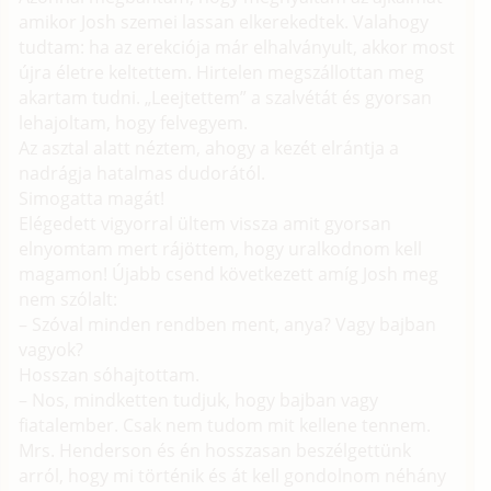
amikor Josh szemei lassan elkerekedtek. Valahogy
tudtam: ha az erekciója már elhalványult, akkor most
újra életre keltettem. Hirtelen megszállottan meg
akartam tudni. „Leejtettem” a szalvétát és gyorsan
lehajoltam, hogy felvegyem.
Az asztal alatt néztem, ahogy a kezét elrántja a
nadrágja hatalmas dudorától.
Simogatta magát!
Elégedett vigyorral ültem vissza amit gyorsan
elnyomtam mert rájöttem, hogy uralkodnom kell
magamon! Újabb csend következett amíg Josh meg
nem szólalt:
– Szóval minden rendben ment, anya? Vagy bajban
vagyok?
Hosszan sóhajtottam.
– Nos, mindketten tudjuk, hogy bajban vagy
fiatalember. Csak nem tudom mit kellene tennem.
Mrs. Henderson és én hosszasan beszélgettünk
arról, hogy mi történik és át kell gondolnom néhány