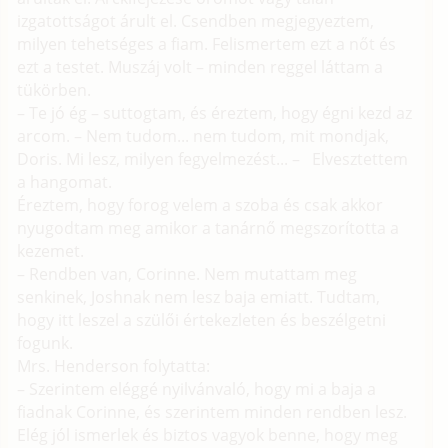
izgatottságot árult el. Csendben megjegyeztem,
milyen tehetséges a fiam. Felismertem ezt a nőt és
ezt a testet. Muszáj volt – minden reggel láttam a
tükörben.
– Te jó ég – suttogtam, és éreztem, hogy égni kezd az
arcom. – Nem tudom... nem tudom, mit mondjak,
Doris. Mi lesz, milyen fegyelmezést... – Elvesztettem
a hangomat.
Éreztem, hogy forog velem a szoba és csak akkor
nyugodtam meg amikor a tanárnő megszorította a
kezemet.
– Rendben van, Corinne. Nem mutattam meg
senkinek, Joshnak nem lesz baja emiatt. Tudtam,
hogy itt leszel a szülői értekezleten és beszélgetni
fogunk.
Mrs. Henderson folytatta:
– Szerintem eléggé nyilvánvaló, hogy mi a baja a
fiadnak Corinne, és szerintem minden rendben lesz.
Elég jól ismerlek és biztos vagyok benne, hogy meg