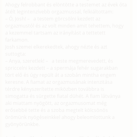
Ahogy felrobbant és elöntötte a testemet az évek óta
átélt legintenzívebb orgazmussal, felkiáltottam:
– Ó, Josh! – a testem görcsölni kezdett az
orgazmustól és az volt minden amit tehettem, hogy
a kezemmel tartsam az irányítást a tettetett
farkamon.
Josh szemei elkerekedtek, ahogy nézte és azt
suttogta:
– Anya, szeretlek! – a teste megmerevedett, és
spriccelni kezdett – a spermája fehér sugarakban
tört elő és úgy repült át a szobán mintha engem
keresne. A fiamat az orgazmusának intenzitása
térdre kényszerítette miközben továbbra is
simogatta és sürgette fiatal dühét. A fiam látványa
aki miattam nyögött, az orgazmusomat még
erősebbé tette és a szoba megtelt kölcsönös
örömünk nyögéseinkkel ahogy beleomlottunk a
gyönyörünkbe.