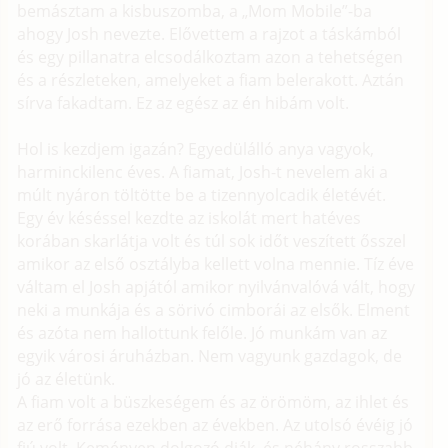
bemásztam a kisbuszomba, a „Mom Mobile”-ba
ahogy Josh nevezte. Elővettem a rajzot a táskámból
és egy pillanatra elcsodálkoztam azon a tehetségen
és a részleteken, amelyeket a fiam belerakott. Aztán
sírva fakadtam. Ez az egész az én hibám volt.
Hol is kezdjem igazán? Egyedülálló anya vagyok,
harminckilenc éves. A fiamat, Josh-t nevelem aki a
múlt nyáron töltötte be a tizennyolcadik életévét.
Egy év késéssel kezdte az iskolát mert hatéves
korában skarlátja volt és túl sok időt veszített ősszel
amikor az első osztályba kellett volna mennie. Tíz éve
váltam el Josh apjától amikor nyilvánvalóvá vált, hogy
neki a munkája és a sörivó cimborái az elsők. Elment
és azóta nem hallottunk felőle. Jó munkám van az
egyik városi áruházban. Nem vagyunk gazdagok, de
jó az életünk.
A fiam volt a büszkeségem és az örömöm, az ihlet és
az erő forrása ezekben az években. Az utolsó évéig jó