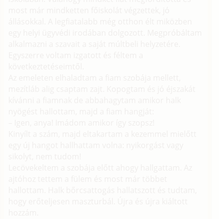
most már mindketten főiskolát végzettek, jó
állásokkal. A legfiatalabb még otthon élt miközben
egy helyi ügyvédi irodában dolgozott. Megpróbáltam
alkalmazni a szavait a saját múltbeli helyzetére.
Egyszerre voltam izgatott és féltem a
következtetéseimtől.
Az emeleten elhaladtam a fiam szobája mellett,
mezítláb alig csaptam zajt. Kopogtam és jó éjszakát
kívánni a fiamnak de abbahagytam amikor halk
nyögést hallottam, majd a fiam hangját:
– Igen, anya! Imádom amikor így szopsz!
Kinyílt a szám, majd eltakartam a kezemmel mielőtt
egy új hangot hallhattam volna: nyikorgást vagy
sikolyt, nem tudom!
Lecövekeltem a szobája előtt ahogy hallgattam. Az
ajtóhoz tettem a fülem és most már többet
hallottam. Halk bőrcsattogás hallatszott és tudtam,
hogy erőteljesen maszturbál. Újra és újra kiáltott
hozzám.