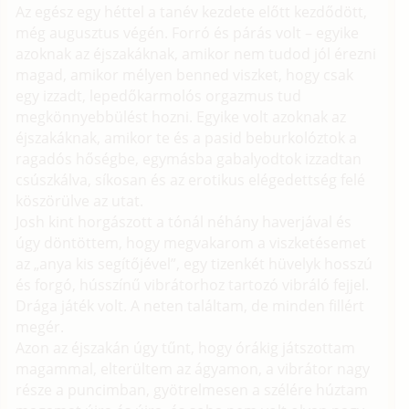
Az egész egy héttel a tanév kezdete előtt kezdődött,
még augusztus végén. Forró és párás volt – egyike
azoknak az éjszakáknak, amikor nem tudod jól érezni
magad, amikor mélyen benned viszket, hogy csak
egy izzadt, lepedőkarmolós orgazmus tud
megkönnyebbülést hozni. Egyike volt azoknak az
éjszakáknak, amikor te és a pasid beburkolóztok a
ragadós hőségbe, egymásba gabalyodtok izzadtan
csúszkálva, síkosan és az erotikus elégedettség felé
köszörülve az utat.
Josh kint horgászott a tónál néhány haverjával és
úgy döntöttem, hogy megvakarom a viszketésemet
az „anya kis segítőjével”, egy tizenkét hüvelyk hosszú
és forgó, hússzínű vibrátorhoz tartozó vibráló fejjel.
Drága játék volt. A neten találtam, de minden fillért
megér.
Azon az éjszakán úgy tűnt, hogy órákig játszottam
magammal, elterültem az ágyamon, a vibrátor nagy
része a puncimban, gyötrelmesen a szélére húztam