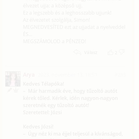
élvezet ujja: a középső ujj.
Ez a legszebb és a leghosszabb ujjunk!
Az élvezetet szolgálja, Simon!
MEGNEDVESÍTED ezt az ujjadat a nyelveddel
ÉS...
MEGSZÁMOLOD a PÉNZED!
2
Válasz
Arya
2023. november 13. 18:51
#285
Kedves Télapóka!
– Már harmadik éve, hogy tűzoltó autót
kérek tőled. Kérlek, idén nagyon-nagyon
szeretnék egy tűzoltó autót!
Szeretettel: Józsi
Kedves Józsi!
– Úgy néz ki ma éjjel teljesül a kívánságod,