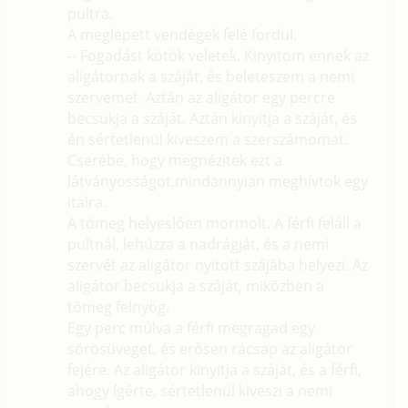
pultra.
A meglepett vendégek felé fordul.
-- Fogadást kötök veletek. Kinyitom ennek az
aligátornak a száját, és beleteszem a nemi
szervemet. Aztán az aligátor egy percre
becsukja a száját. Aztán kinyitja a száját, és
én sértetlenül kiveszem a szerszámomat.
Cserébe, hogy megnézitek ezt a
látványosságot,mindannyian meghívtok egy
italra.
A tömeg helyeslően mormolt. A férfi feláll a
pultnál, lehúzza a nadrágját, és a nemi
szervét az aligátor nyitott szájába helyezi. Az
aligátor becsukja a száját, miközben a
tömeg felnyög.
Egy perc múlva a férfi megragad egy
sörösüveget, és erősen rácsap az aligátor
fejére. Az aligátor kinyitja a száját, és a férfi,
ahogy ígérte, sértetlenül kiveszi a nemi