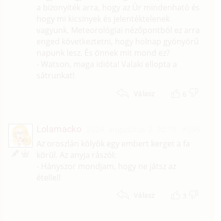
a bizonyíték arra, hogy az Úr mindenható és
hogy mi kicsinyek és jelentéktelenek
vagyunk. Meteorológiai nézőpontból ez arra
enged következtetni, hogy holnap gyönyörű
napunk lesz. És önnek mit mond ez?
- Watson, maga idióta! Valaki ellopta a
sátrunkat!
6
Válasz
Lolamacko
2024. augusztus 2. 20:19
#295
Az oroszlán kölyök egy embert kerget a fa
körül. Az anyja rászól:
- Hányszor mondjam, hogy ne játsz az
étellel!
3
Válasz