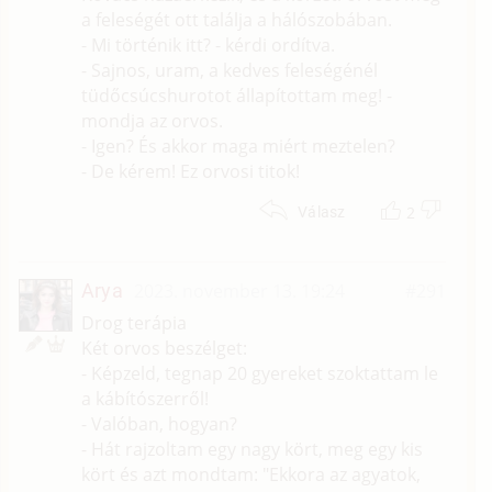
a feleségét ott találja a hálószobában.
- Mi történik itt? - kérdi ordítva.
- Sajnos, uram, a kedves feleségénél
tüdőcsúcshurotot állapítottam meg! -
mondja az orvos.
- Igen? És akkor maga miért meztelen?
- De kérem! Ez orvosi titok!
2
Válasz
Arya
2023. november 13. 19:24
#291
Drog terápia
Két orvos beszélget:
- Képzeld, tegnap 20 gyereket szoktattam le
a kábítószerről!
- Valóban, hogyan?
- Hát rajzoltam egy nagy kört, meg egy kis
kört és azt mondtam: "Ekkora az agyatok,