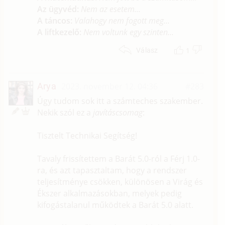
Az ügyvéd:
Nem az esetem...
A táncos:
Valahogy nem fogott meg...
A liftkezelő:
Nem voltunk egy szinten...
1
Válasz
Arya
2023. november 12. 04:36
#283
Úgy tudom sok itt a számteches szakember.
Nekik szól ez a
javításcsomag
:
Tisztelt Technikai Segítség!
Tavaly frissítettem a Barát 5.0-ról a Férj 1.0-
ra, és azt tapasztaltam, hogy a rendszer
teljesítménye csökken, különösen a Virág és
Ékszer alkalmazásokban, melyek pedig
kifogástalanul működtek a Barát 5.0 alatt.