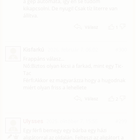
a gép automata, így én se tudom
kikapcsolni. De nyugi! Csak tíz literre van
állítva.
1
Válasz
Kisfarkú
2026. február 7. 06:02
#300
K
Frappáns válasz...
Nő:Biztos olyan kicsi a farkad, mint egy Tic-
Tac
Férfi:Akkor ez magyarázza hogy a hugodnak
miért olyan friss a lehellete
2
Válasz
Ulysses
2025. október 7. 15:55
#299
U
Egy férfi bemegy egy bárba egy házi
aligátorral az oldalán. Felteszi az aligátort a