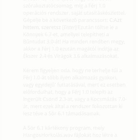
szórakoztatócsomag, míg a Férj 1.0
operációs rendszer, saját utasításkészlettel.
Gépelje be a következő parancssort:
C:Azt
hittem, szeretsz
[
Enter
] Ezután töltse le a
Könnyek 6.7-et, amellyel telepítheti a
Bűntudat 3.0-át! Ha minden rendben megy,
akkor a Férj 1.0 ezután magától indítja az
Ékszer 2.4 és Virágok 3.6 alkalmazásokat.
Kérem figyeljen oda, hogy ne terhelje túl a
Férj 1.0-át több ilyen alkalmazás gyakori,
vagy egyidejű' futtatásával, mert ez esetben
előfordulhat, hogy a Férj 1.0 telepíti az
Ingerült Csönd 2.3-at, vagy a Kocsmázás 7.0-
át, mert ezek által a rendszer fokozottan ki
lesz téve a Sör 6.1 támadásainak.
A Sör 6.1 kártékony program, mely
HangosHorkolás.wav fájlokat hoz létre a