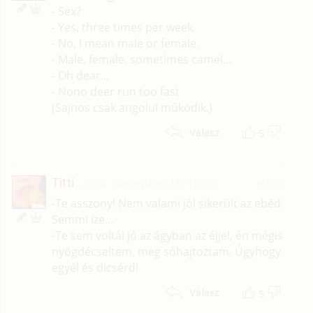
- Sex?
- Yes, three times per week.
- No, I mean male or female.
- Male, female, sometimes camel...
- Oh dear...
- Nono deer run too fast
(Sajnos csak angolul működik.)
5
Válasz
Titti
2024. december 16. 18:25
#297
-Te asszony! Nem valami jól sikerült az ebéd.
Semmi íze...
-Te sem voltál jó az ágyban az éjjel, én mégis
nyögdécseltem, meg sóhajtoztam. Úgyhogy
egyél és dicsérd!
5
Válasz