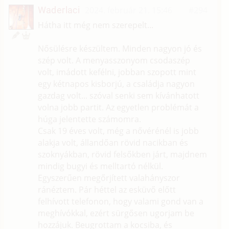
Waderlaci
2024. február 21. 15:46
#294
Hátha itt még nem szerepelt...
Nősülésre készültem. Minden nagyon jó és
szép volt. A menyasszonyom csodaszép
volt, imádott kefélni, jobban szopott mint
egy kétnapos kisborjú, a családja nagyon
gazdag volt... szóval senki sem kívánhatott
volna jobb partit. Az egyetlen problémát a
húga jelentette számomra.
Csak 19 éves volt, még a nővérénél is jobb
alakja volt, állandőan rövid nacikban és
szoknyákban, rövid felsőkben járt, majdnem
mindig bugyi és melltartó nélkül.
Egyszerűen megőrjített valahányszor
ránéztem. Pár héttel az esküvő előtt
felhívott telefonon, hogy valami gond van a
meghívókkal, ezért sürgősen ugorjam be
hozzájuk. Beugrottam a kocsiba, és