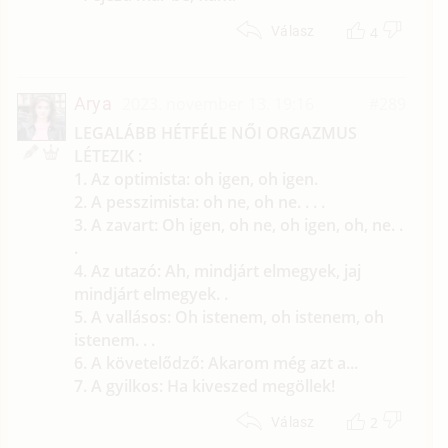
4
Válasz
Arya
2023. november 13. 19:16
#289
LEGALÁBB HÉTFÉLE NŐI ORGAZMUS
LÉTEZIK :
1. Az optimista: oh igen, oh igen.
2. A pesszimista: oh ne, oh ne. . . .
3. A zavart: Oh igen, oh ne, oh igen, oh, ne. .
.
4. Az utazó: Ah, mindjárt elmegyek, jaj
mindjárt elmegyek. .
5. A vallásos: Oh istenem, oh istenem, oh
istenem. . .
6. A követelődző: Akarom még azt a...
7. A gyilkos: Ha kiveszed megöllek!
2
Válasz