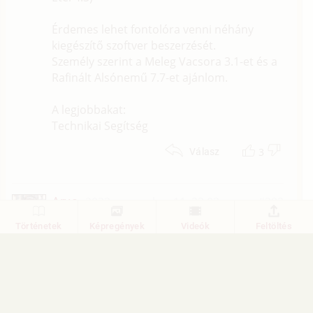
Érdemes lehet fontolóra venni néhány
kiegészítő szoftver beszerzését.
Személy szerint a Meleg Vacsora 3.1-et és a
Rafinált Alsónemű 7.7-et ajánlom.
A legjobbakat:
Technikai Segítség
3
Válasz
Arya
2023. november 11. 22:03
#282
Pistikét fürdeti az anyja.
Történetek
Képregények
Videók
Feltöltés
- Anyu, ha nagy leszek nekem is lesz két
fütyim mint az apunak?
- Hogyhogy kettő? Nem lehet neki kettő...
- De én láttam! Amikor apu pisilni megy,
akkor előveszi a kis fütyijét, de amikor a