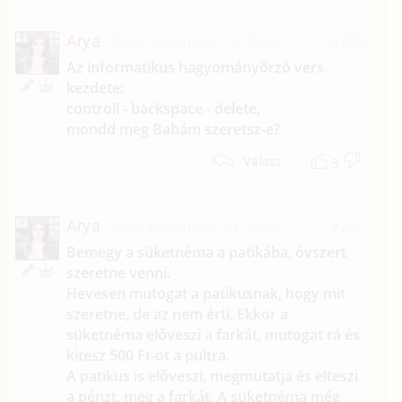
Arya
2023. november 13. 19:12
#288
Az informatikus hagyományőrző vers
kezdete:
controll - backspace - delete,
mondd meg Babám szeretsz-e?
3
Válasz
Arya
2023. november 13. 19:00
#287
Bemegy a süketnéma a patikába, óvszert
szeretne venni.
Hevesen mutogat a patikusnak, hogy mit
szeretne, de az nem érti. Ekkor a
süketnéma előveszi a farkát, mutogat rá és
kitesz 500 Ft-ot a pultra.
A patikus is előveszi, megmutatja és elteszi
a pénzt, meg a farkát. A süketnéma még