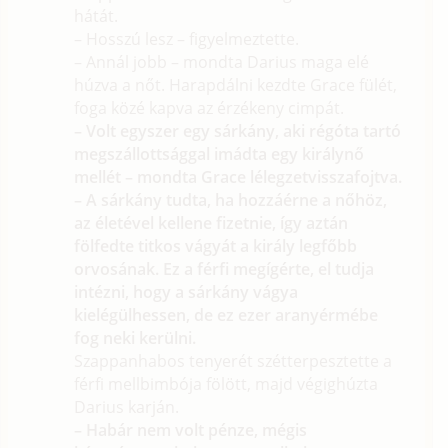
hátát.
– Hosszú lesz – figyelmeztette.
– Annál jobb – mondta Darius maga elé
húzva a nőt. Harapdálni kezdte Grace fülét,
foga közé kapva az érzékeny cimpát.
– Volt egyszer egy sárkány, aki régóta tartó
megszállottsággal imádta egy királynő
mellét – mondta Grace lélegzetvisszafojtva.
– A sárkány tudta, ha hozzáérne a nőhöz,
az életével kellene fizetnie, így aztán
fölfedte titkos vágyát a király legfőbb
orvosának. Ez a férfi megígérte, el tudja
intézni, hogy a sárkány vágya
kielégülhessen, de ez ezer aranyérmébe
fog neki kerülni.
Szappanhabos tenyerét szétterpesztette a
férfi mellbimbója fölött, majd végighúzta
Darius karján.
– Habár nem volt pénze, mégis