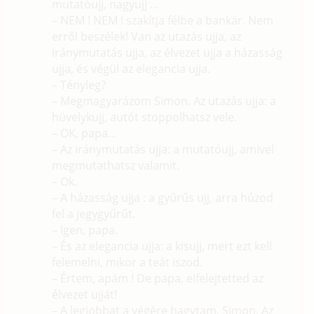
mutatóujj, nagyujj ...
– NEM ! NEM ! szakítja félbe a bankár. Nem
erről beszélek! Van az utazás ujja, az
iránymutatás ujja, az élvezet ujja a házasság
ujja, és végül az elegancia ujja.
– Tényleg?
– Megmagyarázom Simon. Az utazás ujja: a
hüvelykujj, autót stoppolhatsz vele.
– OK, papa...
– Az iránymutatás ujja: a mutatóujj, amivel
megmutathatsz valamit.
– Ok.
– A házasság ujja : a gyűrűs ujj, arra húzod
fel a jegygyűrűt.
– Igen, papa.
– És az elegancia ujja: a kisujj, mert ezt kell
felemelni, mikor a teát iszod.
– Értem, apám ! De papa, elfelejtetted az
élvezet ujját!
– A legjobbat a végére hagytam, Simon. Az