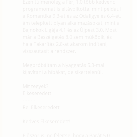
Ezen túlmenőleg a Férj 1.0 több kedvenc
programomat is eltávolította, mint például
a Romantika 9.3-at és az Odafigyelés 6.4-et,
ám telepített olyan alkalmazásokat, mint a
Bajnokok Ligája 4.1 és az Újpest 3.0. Most
már a Beszélgetés 8.0 sem működik, és
ha a Takarítás 2.8-at akarom indítani,
visszautasít a rendszer.
Megpróbáltam a Nyaggatás 5.3-mal
kijavítani a hibákat, de sikertelenül.
Mit tegyek?
Elkeseredett
- - - - -
Re. Elkeseredett
Kedves Elkeseredett!
Először is, ne felejtse, hogy a Barát 5.0