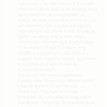
hamarosan a ház előtt fékeztem. A leendő
sógornőm nyitott ajtót, és azt mondta, hogy
semmi baj nincs se a meghívókkal, se
mással, de senki sincs náluk otthon, és csak
azért keresett mert az gyötri már rég óta,
hogy szeretné kipróbálni, milyen lehetek az
ágyban, lehetőleg még az előtt, hogy a
nővérét elvenném feleségül. Ezzel elindult
fel az emeletre. A lépcső közepén még
megállt, a szoknyája alá nyúlt, lehúzta a
bugyiját, és visszadobta hozzám, egyenesen
az arcomba. Én megfordultam és
kirohantam a házból.
Kint ott várt rám a menyasszonyom
családja teljes létszámban. Odajött hozzám
a leendő apósom, és azt mondta:
Örülök fiam, hogy kiálltad a mi kis
próbánkat. De tudni akartuk, hogy miféle
alak veszi el a lányomat. De örömmel látom,