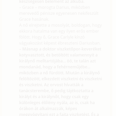
készségesen belement az alkuba.
– Grace – morogta Darius, miközben
merevedő pénisze egyenesen nekifeszült
Grace hasának.
A nő elrejtette a mosolyát, boldogan, hogy
ekkora hatalma van egy ilyen erős ember
fölött. Hogy ő, Grace Carlyle kínzó
vágyakozást képest ébreszteni Dariusban.
– Másnap a doktor viszketőpor-keveréket
kotyvasztott, és betöltött valamennyit a
királynő melltartójába... öö, te talán azt
mondanád, hogy a fehérneműjébe...
miközben a nő fürdött. Miután a királynő
felöltözött, elkezdett viszketni és viszketni
és viszketni. Az orvost hívatták a
tanácsterembe, ő pedig tájékoztatta a
királyt és a királynőt, hogy csak egy
különleges élőlény nyála, az is, csak ha
órákon át alkalmazzák, képes
meggyógyítani ezt a fajta viszketést. És a