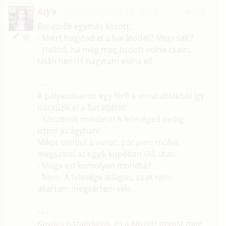
Arya
2023. november 13. 20:02
#292
Barátnők egymás között:
- Miért hagytad el a barátodat? Megcsalt?
- Hallod, ha még meg tudott volna csalni,
talán nem is hagytam volna el!
- - -
A pályaudvaron egy férfi a vonatablakból így
búcsúzik el a barátjától:
- Köszönök mindent! A feleséged pedig
isteni az ágyban!
Mikor elindul a vonat, pár perc múlva
megszólal az egyik kupéban ülő utas:
- Maga ezt komolyan mondta?
- Nem. A felesége átlagos, csak nem
akartam megsérteni vele.
- - -
Kovács hazaérkezik, és a körzeti orvost meg