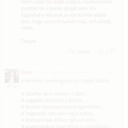
mert rossz fát tettél a tűzre, ráadásul nem
csuktad be a kazán ajtaját sem. Ha
kigyullad a házatok annyi tűzoltó autód
lesz, hogy azt sem tudod majd, mit csinálj
velük.
Télapó
3
Válasz
Arya
2023. november 13. 18:43
#284
Sikertelen randik egysoros magyarázatai.
A tűzoltó:
Nem éreztem a tüzet...
A vegyész:
Hiányzott a kémia...
A focista:
Nem passzoltunk egymáshoz...
A hegesztő:
Nem volt meg a szikra...
A kórboncnok:
Élőben egészen más...
A matematikus:
Nem jött be a számításom...