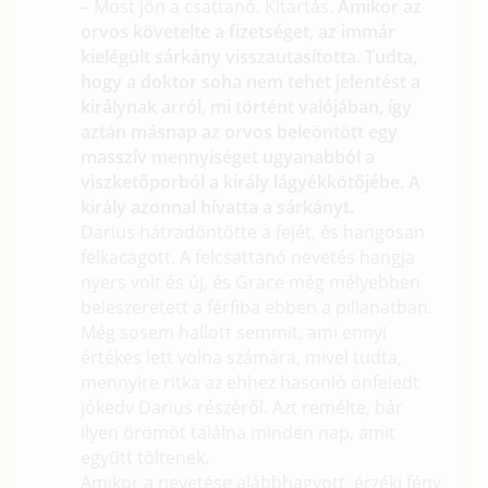
– Most jön a csattanó. Kitartás.
Amikor az
orvos követelte a fizetséget, az immár
kielégült sárkány visszautasította. Tudta,
hogy a doktor soha nem tehet jelentést a
királynak arról, mi történt valójában, így
aztán másnap az orvos beleöntött egy
masszív mennyiséget ugyanabból a
viszketőporból a király lágyékkötőjébe. A
király azonnal hívatta a sárkányt.
Darius hátradöntötte a fejét, és hangosan
felkacagott. A felcsattanó nevetés hangja
nyers volt és új, és Grace még mélyebben
beleszeretett a férfiba ebben a pillanatban.
Még sosem hallott semmit, ami ennyi
értékes lett volna számára, mivel tudta,
mennyire ritka az ehhez hasonló önfeledt
jókedv Darius részéről. Azt remélte, bár
ilyen örömöt találna minden nap, amit
együtt töltenek.
Amikor a nevetése alábbhagyott, érzéki fény