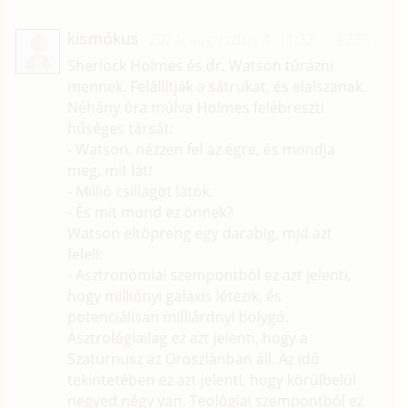
kismókus
2024. augusztus 4. 11:32
#296
K
Sherlock Holmes és dr. Watson túrázni
mennek. Felállítják a sátrukat, és elalszanak.
Néhány óra múlva Holmes felébreszti
hűséges társát:
- Watson, nézzen fel az égre, és mondja
meg, mit lát!
- Millió csillagot látok.
- És mit mond ez önnek?
Watson eltöpreng egy darabig, mjd azt
feleli:
- Asztronómiai szempontból ez azt jelenti,
hogy milliónyi galaxis létezik, és
potenciálisan milliárdnyi bolygó.
Asztrológiailag ez azt jelenti, hogy a
Szaturnusz az Oroszlánban áll. Az idő
tekintetében ez azt jelenti, hogy körülbelül
negyed négy van. Teológiai szempontból ez