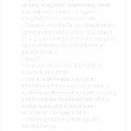
sárkány az egyetlen teremtmény, amely
birtokolja ezt a nyálat.
– Kifogyva a
levegőből, Grace szünetet tartott.
– Folytasd - mondta Darius. A karját olyan
szorosan fonta körbe Grace körül, hogy a
nő alig kapott levegőt. A férfi bőre lángolva
tapadt az övéhez, forróbb volt még a
gőzölgő víznél is.
– Biztos?
– Folytasd. - Feszes vonalak foglalták
keretbe Darius száját.
– Nos, a király hívatta a sárkányt.
Időközben a doktor átcsúsztatta neki a
viszketőpor ellenszerét, amelyet a sárkány
betett a szájába, és a következő néhány
órában szenvedélyes kezelésben
részesítette a királynő keblét.
– Ez nem úgy hangzik, mint egy vicc –
mondta Darius.