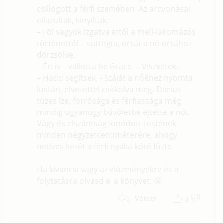
csillogott a férfi szemében. Az arcvonásai
ellazultak, kinyíltak.
– Föl vagyok izgatva ettől a mell-lakomázós
történettől – suttogta, orrát a nő orrához
dörzsölve.
– Én is – vallotta be Grace. – Viszketek.
– Hadd segítsek. - Száját a nőéhez nyomta
lustán, élvezettel csókolva meg. Darius
tüzes íze, forrósága és férfiassága még
mindig ugyanúgy bűvöletbe ejtette a nőt.
Vágy és elszántság fonódott testének
minden négyzetcentiméterére, ahogy
nedves kezét a férfi nyaka köré fűzte.
Ha kíváncsi vagy az előzményekre és a
folytatásra olvasd el a könyvet. 😛
3
Válasz