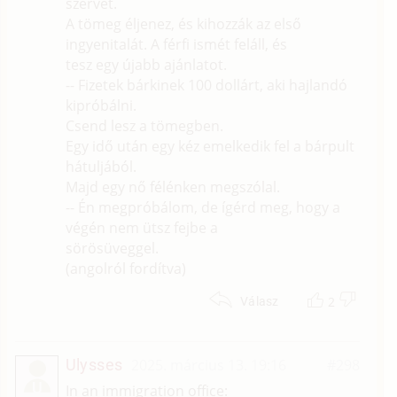
szervét.
A tömeg éljenez, és kihozzák az első
ingyenitalát. A férfi ismét feláll, és
tesz egy újabb ajánlatot.
-- Fizetek bárkinek 100 dollárt, aki hajlandó
kipróbálni.
Csend lesz a tömegben.
Egy idő után egy kéz emelkedik fel a bárpult
hátuljából.
Majd egy nő félénken megszólal.
-- Én megpróbálom, de ígérd meg, hogy a
végén nem ütsz fejbe a
sörösüveggel.
(angolról fordítva)
2
Válasz
Ulysses
2025. március 13. 19:16
#298
U
In an immigration office: