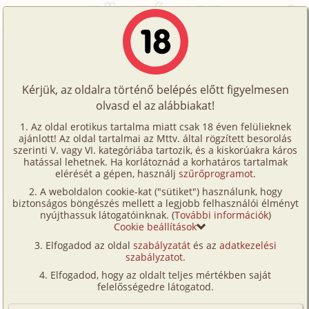
Főoldal
/
Fórum
/
Általános
/
Humor
Történetek
Humor
Képregények
Kérjük, az oldalra történő belépés előtt figyelmesen
Filmek
olvasd el az alábbiakat!
Hozzászólás írásához be kell jelentkezned!
Írók
Az oldal erotikus tartalma miatt csak 18 éven felülieknek
ajánlott! Az oldal tartalmai az Mttv. által rögzített besorolás
Tölts
szerinti V. vagy VI. kategóriába tartozik, és a kiskorúakra káros
Címkék
hatással lehetnek. Ha korlátoznád a korhatáros tartalmak
fel
1
2
...
16
elérését a gépen, használj
szűrőprogramot
.
Kereső
A weboldalon cookie-kat ("sütiket") használunk, hogy
Te
biztonságos böngészés mellett a legjobb felhasználói élményt
WaderLaci
2026. május 5. 17:35
#301
VIP
nyújthassuk látogatóinknak. (
További információk
)
is!
Joe és James gyermekkori barátok voltak, de
Cookie beállítások
az élet szétválasztotta őket. Joe a
Fórum
Elfogadod az oldal
szabályzatát
és az
adatkezelési
nagyvárosban csinált karriert, míg James
szabályzatot
.
Versenyeink
farmer lett vidéken. Évekkel később mégis
Elfogadod, hogy az oldalt teljes mértékben saját
Ügyfélszolgálat
felelősségedre látogatod.
úgy hozta az élet, hogy újra
összetalálkoztak, és Joe ellátogatott James
Írói segédletek