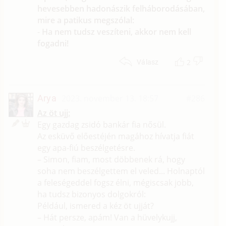
hevesebben hadonászik felháborodásában,
mire a patikus megszólal:
-
Ha nem tudsz veszíteni, akkor nem kell
fogadni!
2
Válasz
Arya
2023. november 13. 18:57
#286
Az öt ujj:
Egy gazdag zsidó bankár fia nősül.
Az esküvő előestéjén magához hívatja fiát
egy apa-fiú beszélgetésre.
– Simon, fiam, most döbbenek rá, hogy
soha nem beszélgettem el veled... Holnaptól
a feleségeddel fogsz élni, mégiscsak jobb,
ha tudsz bizonyos dolgokról:
Például, ismered a kéz öt ujját?
– Hát persze, apám! Van a hüvelykujj,