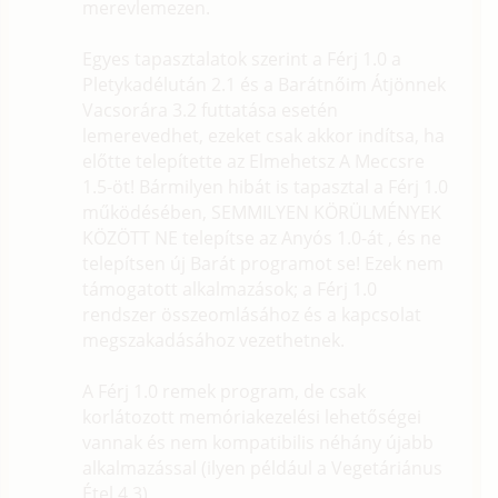
merevlemezen.
Egyes tapasztalatok szerint a Férj 1.0 a
Pletykadélután 2.1 és a Barátnőim Átjönnek
Vacsorára 3.2 futtatása esetén
lemerevedhet, ezeket csak akkor indítsa, ha
előtte telepítette az Elmehetsz A Meccsre
1.5-öt! Bármilyen hibát is tapasztal a Férj 1.0
működésében, SEMMILYEN KÖRÜLMÉNYEK
KÖZÖTT NE telepítse az Anyós 1.0-át , és ne
telepítsen új Barát programot se! Ezek nem
támogatott alkalmazások; a Férj 1.0
rendszer összeomlásához és a kapcsolat
megszakadásához vezethetnek.
A Férj 1.0 remek program, de csak
korlátozott memóriakezelési lehetőségei
vannak és nem kompatibilis néhány újabb
alkalmazással (ilyen például a Vegetáriánus
Étel 4.3)