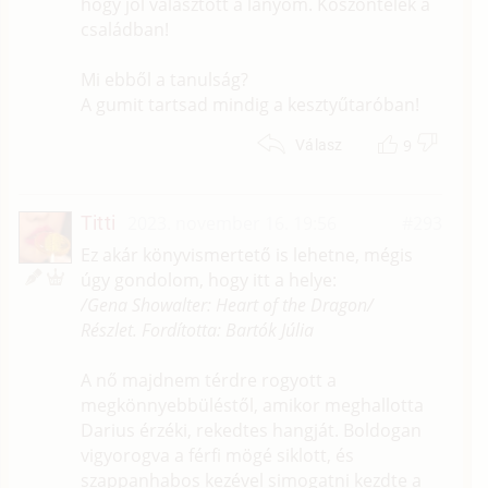
hogy jól választott a lányom. Köszöntelek a
családban!
Mi ebből a tanulság?
A gumit tartsad mindig a kesztyűtaróban!
9
Válasz
Titti
2023. november 16. 19:56
#293
Ez akár könyvismertető is lehetne, mégis
úgy gondolom, hogy itt a helye:
/Gena Showalter: Heart of the Dragon/
Részlet. Fordította: Bartók Júlia
A nő majdnem térdre rogyott a
megkönnyebbüléstől, amikor meghallotta
Darius érzéki, rekedtes hangját. Boldogan
vigyorogva a férfi mögé siklott, és
szappanhabos kezével simogatni kezdte a