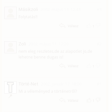
Másikzoli
2002. május 13. 12:43
#3
Folytatás!!
1
Válasz
Zoli
2002. május 11. 17:20
#2
nem eleg reszletes,de az alapotlet jo,de
lehetne benne dugas is!
1
Válasz
Törté-Net
2002. január 17. 18:00
#1
Mi a véleményed a történetről?
1
Válasz