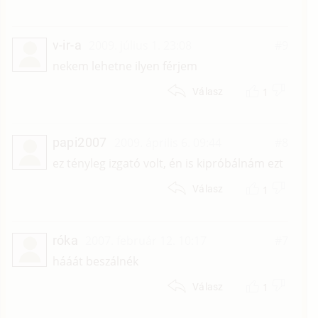
v-ir-a
2009. július 1. 23:08
#9
nekem lehetne ilyen férjem
1
Válasz
papi2007
2009. április 6. 09:44
#8
ez tényleg izgató volt, én is kipróbálnám ezt
1
Válasz
róka
2007. február 12. 10:17
#7
hááát beszálnék
1
Válasz