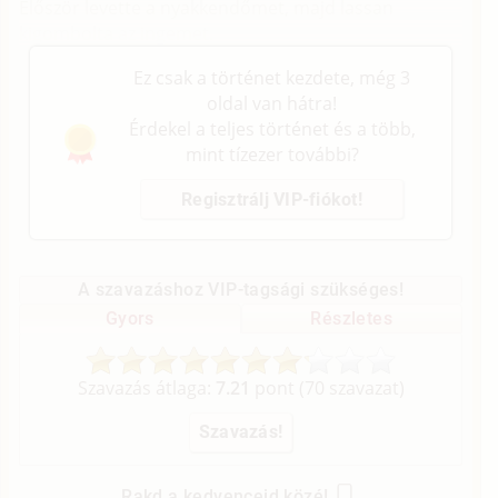
Először levette a nyakkendőmet, majd lassan
kigombolta az ingemet.
Ez csak a történet kezdete, még 3
oldal van hátra!
Érdekel a teljes történet és a több,
mint tízezer további?
Regisztrálj VIP-fiókot!
A szavazáshoz VIP-tagsági szükséges!
Gyors
Részletes
Szavazás átlaga:
7.21
pont (
70
szavazat)
Rakd a kedvenceid közé!