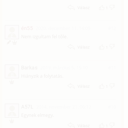
1
Válasz
én55
2020. december 11. 14:09
#12
É
Nem izgultam fel tőle.
1
Válasz
Barkas
2019. március 5. 15:10
#11
B
Hiányzik a folytatás.
1
Válasz
A57L
2014. november 21. 06:12
#10
A
Egynek elmegy.
1
Válasz