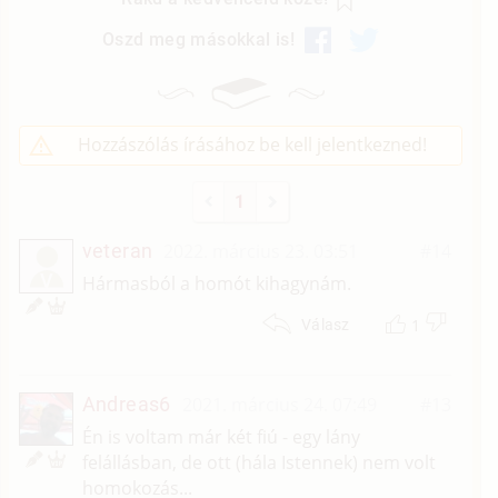
Oszd meg másokkal is!
Hozzászólás írásához be kell jelentkezned!
1
veteran
2022. március 23. 03:51
#14
V
Hármasból a homót kihagynám.
1
Válasz
Andreas6
2021. március 24. 07:49
#13
Én is voltam már két fiú - egy lány
felállásban, de ott (hála Istennek) nem volt
homokozás...