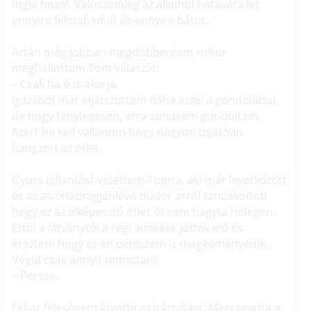
fogja hozni. Valószínűleg az alkohol hatására let
ennyire felszabadult és ennyire bátor.
Aztán még jobban megdöbbentem mikor
meghallottam Tom válaszát:
– Csak ha ő is akarja.
Igazából már eljátszottam néha ezzel a gondolattal,
de hogy ténylegesen, arra sohasem gondoltam.
Azért be kell vallanom hogy nagyon izgatóan
hangzott az ötlet.
Gyors pillantást vetettem Tomra, aki már levetkőzött
és az alsónadrágjánlévő dudor arról tanúskodott
hogy ez az elképesztő ötlet őt sem hagyta hidegen.
Ettől a látványtól a régi emlékek jöttek elő és
éreztem hogy az én péniszem is megkeményedik.
Végül csak annyit mondtam
– Persze.
Ekkor feleségem átvette az irányítást. Megragadta a