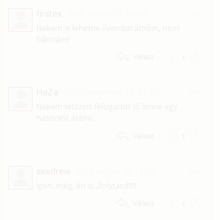
firstex
2005. február 7. 08:50
#6
Nekem is lehetne ilyen barátnőm, nem
bánnám!
1
Válasz
HaZa
2002. november 12. 11:31
#5
Nekem tetszett felizgatott jó lenne egy
hasonlót átélni.
1
Válasz
sexdrew
2002. május 15. 17:10
#4
Igen, még, én is...folytasd!!!!
1
Válasz