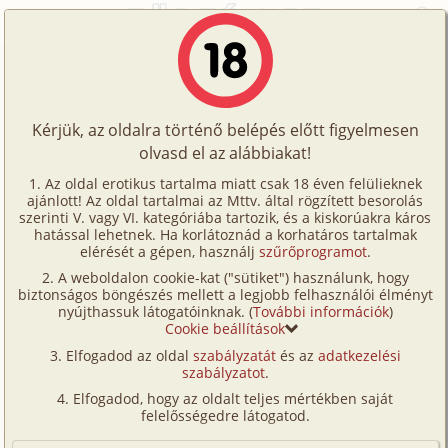
Főoldal
/
Történetek
/
Homo
/
Linda és Tom
Történetek
Linda és Tom
Képregények
Kérjük, az oldalra történő belépés előtt figyelmesen
Filmek
olvasd el az alábbiakat!
homo
,
fordítás
Írók
East West
Az oldal erotikus tartalma miatt csak 18 éven felülieknek
ajánlott! Az oldal tartalmai az Mttv. által rögzített besorolás
Tölts
szerinti V. vagy VI. kategóriába tartozik, és a kiskorúakra káros
Címkék
hatással lehetnek. Ha korlátoznád a korhatáros tartalmak
Szavazás átlaga:
7.21
pont (
70
szavazat)
fel
elérését a gépen, használj
szűrőprogramot
.
Kereső
Megjelenés:
2002. május 11.
A weboldalon cookie-kat ("sütiket") használunk, hogy
Te
Hossz:
6 353 karakter
biztonságos böngészés mellett a legjobb felhasználói élményt
VIP
nyújthassuk látogatóinknak. (
További információk
)
Elolvasva:
3 698 alkalommal
is!
Cookie beállítások
Fórum
Elfogadod az oldal
szabályzatát
és az
adatkezelési
Fordítás
szabályzatot
.
Versenyeink
Egy éjszaka sörözni voltunk az egyik kollegámmal.
Elfogadod, hogy az oldalt teljes mértékben saját
Ügyfélszolgálat
felelősségedre látogatod.
Tom ugyanannyi éves volt mint én és veszettül
jóképü;szőke, kék szemek, fantasztikus izmok és nagy
Írói segédletek