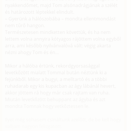
nyakkendőmet, majd Tom alsónadrágjának a szélét
és határozott léptekkel elindult.
– Gyerünk a hálószobába – mondta ellentmondást
nem tűrő hangon.
Természetesen mindketten követtük, és ha nem
lettem volna annyira kótyagos rájöttem volna egyből
arra, ami később nyilvánvalóvá vált: végig akarta
nézni ahogy Tom és én...
Mikor a hálóba értünk, rekordgyorsasággal
levetkőzött mialatt Tommal bután néztünk ki a
fejünkből. Mikor a bugyi, a melltartó és a többi
ruhadarab egy kis kupacban az ágy lábánál hevert,
akkor jöttem rá hogy már csak rajtam van ruha.
Miután levetkőzött behuppant az ágyba és azt
mondta Tomnak hogy vetkőztessen le.
Ilyet még sohasem csináltunk azelőtt, de be kell hogy
valljam nagyon felizgatott.