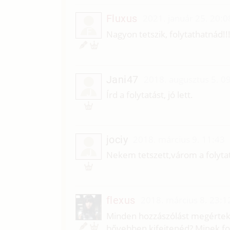
Fluxus
2021. január 25. 20:0
F
Nagyon tetszik, folytathatnád!!
Jani47
2018. augusztus 5. 0
J
Írd a folytatást, jó lett.
jociy
2018. március 9. 11:43
J
Nekem tetszett,várom a folytat
flexus
2018. március 8. 23:1
Minden hozzászólást megértek, 
bővebben kifejtenéd? Minek foly