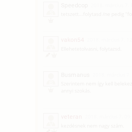
Speedcop
2018. március 7. 
S
tetszett...folytasd /ne pedig "f
vakon54
2018. március 7. 1
V
Ellehetetolvasni, folytazsd.
Busmanus
2018. március 7.
B
Szerintem nem így kell belekez
annyi szokás.
veteran
2018. március 7. 09
V
kezdésnek nem nagy szám.