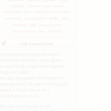
nagynéni/nagybácsi
néger
nyaralás
nyilvános helyen
rendőr
romantikus
s/m
szabadban-természetben
szűz
szöveg nélküli
szörnyeteg
tanár
tini
testvérek
unokatestvérek
vibrátor
verseny/(társas-)játék
Írók kerestetnek!
Ha szeretnéd magad kipróbálni
íróként/fordítóként, akkor gyere,
mutasd meg a nagyközönségnek,
hogy mit tudsz!
Minden elfogadott történetért és
képregényért 30 napos VIP tagságit
adunk a Törté-Net-re és a
Goldengate.hu
-ra is!
Bővebb információt az
írói