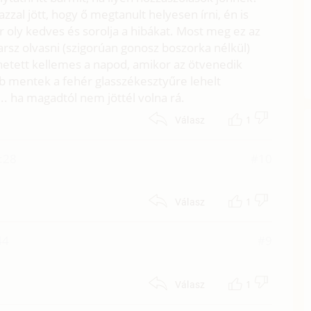
azzal jött, hogy ő megtanult helyesen írni, én is
 oly kedves és sorolja a hibákat. Most meg ez az
rsz olvasni (szigorúan gonosz boszorka nélkül)
hetett kellemes a napod, amikor az ötvenedik
bb mentek a fehér glasszékesztyűre lehelt
... ha magadtól nem jöttél volna rá.
1
Válasz
:28
#10
1
Válasz
44
#9
1
Válasz