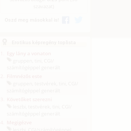
szavazat)
Oszd meg másokkal is!
Erotikus képregény toplista
Egy lány a vonaton
gruppen, tini, CGI/
számítógéppel generált
Filmnézős este
gruppen, testvérek, tini, CGI/
számítógéppel generált
Követőket szerezni
leszbi, testvérek, tini, CGI/
számítógéppel generált
Megigézve
leszbi, CGI/
számítógéppel