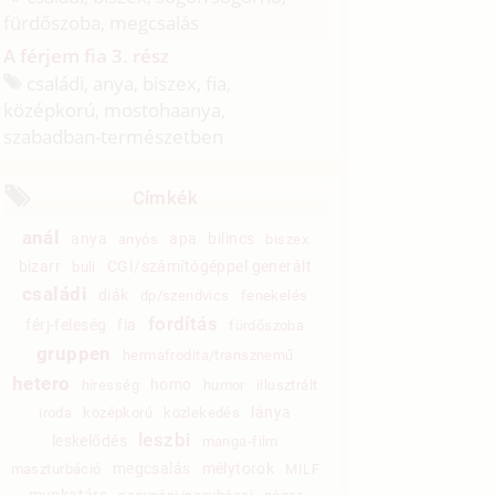
fürdőszoba, megcsalás
A férjem fia 3. rész
családi, anya, biszex, fia,
középkorú, mostohaanya,
szabadban-természetben
Címkék
anál
anya
apa
bilincs
anyós
biszex
bizarr
CGI/számítógéppel generált
buli
családi
diák
dp/szendvics
fenekelés
fordítás
férj-feleség
fia
fürdőszoba
gruppen
hermafrodita/transznemű
hetero
homo
híresség
humor
illusztrált
lánya
iroda
középkorú
közlekedés
leszbi
leskelődés
manga-film
megcsalás
mélytorok
maszturbáció
MILF
munkatárs