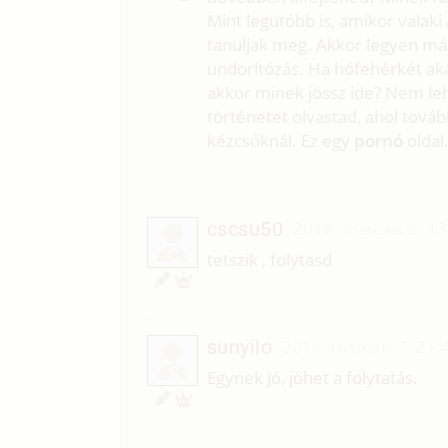
Mint legutóbb is, amikor valaki 
tanuljak meg. Akkor legyen már
undorítózás. Ha hófehérkét aka
akkor minek jössz ide? Nem le
történetet olvastad, ahol tová
kézcsóknál. Ez egy
pornó
oldal
cscsu50
2018. március 8. 13
C
tetszik , folytasd
sunyilo
2018. március 7. 21:
S
Egynek jó, jöhet a folytatás.