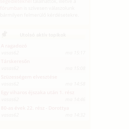
segédleteknél
találhattok, illetve a
fórumban
is szívesen válaszolunk
bármilyen felmerülő kérdésetekre.
Utolsó aktív topikok
A ragadozó
vasas62
ma 15:17
Társkeresőn
vasas62
ma 15:08
Szüzességem elvesztése
vasas62
ma 14:58
Egy viharos éjszaka után 1. rész
vasas62
ma 14:46
80-as évek 22. rész - Dorottya
vasas62
ma 14:32