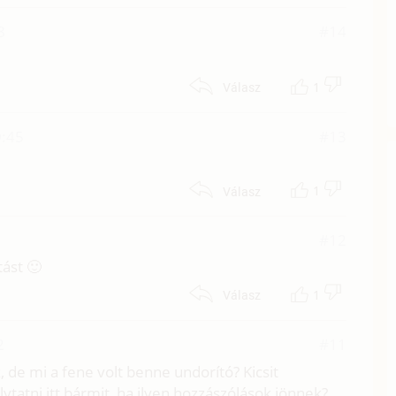
8
#14
!
1
Válasz
9:45
#13
1
Válasz
#12
ást 🙂
1
Válasz
2
#11
de mi a fene volt benne undorító? Kicsit
tatni itt bármit, ha ilyen hozzászólások jönnek?