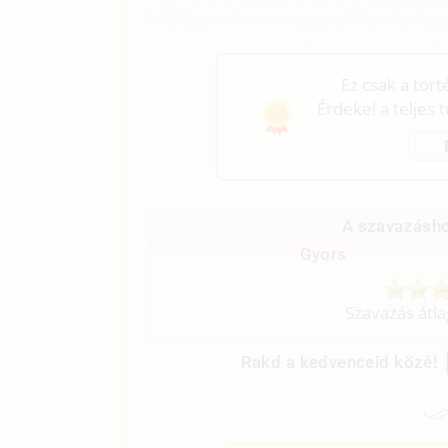
hát házas, de nem is gondoltam bele ig
mert ő is éppen belemerült a facebook
Ez csak a tör
Érdekel a teljes 
A szavazásho
Gyors
Szavazás átl
Rakd a kedvenceid közé!