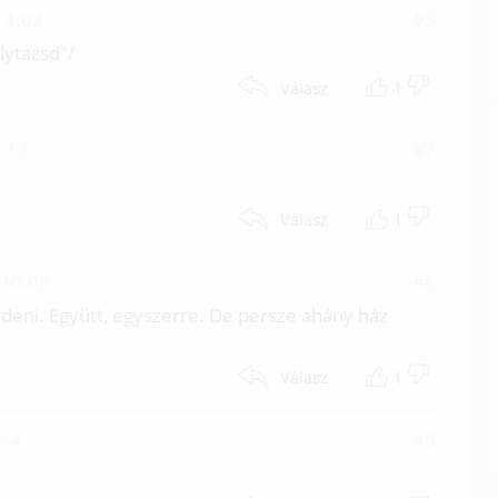
14:02
#8
olytazsd"/
1
Válasz
2:18
#7
1
Válasz
 10:08
#6
deni. Együtt, egyszerre. De persze ahány ház
1
Válasz
:44
#5