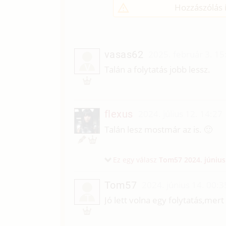
Hozzászólás í
vasas62
2025. február 3. 15
V
Talán a folytatás jobb lessz.
flexus
2024. július 12. 14:27
Talán lesz mostmár az is. 🙂
Ez egy válasz
Tom57
2024. június
Tom57
2024. június 14. 00:3
T
Jó lett volna egy folytatás,mer