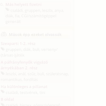
Más helyett fizetni
családi, gruppen, leszbi, anya,
diák, fia, CGI/
számítógéppel
generált
Mások épp ezeket olvassák
Szexparti 1-2. rész
gruppen, diák, buli, verseny/
(társas-)játék
A páfrányfenyők vigyázó
árnyékában 2. rész
leszbi, anál, szűz, buli, születésnap,
romantikus, fordítás
Ha különleges a pillanat
családi, testvérek, tini
B oldal
családi, biszex, sógor/
sógornő,