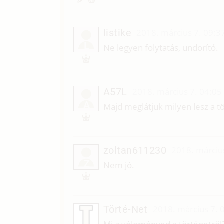
listike
2018. március 7. 09:3
L
Ne legyen folytatás, undorító.
A57L
2018. március 7. 04:05
A
Majd meglátjuk milyen lesz a t
zoltan611230
2018. márciu
Z
Nem jó.
Törté-Net
2018. március 7. 