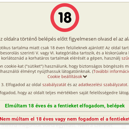
Írók
Tölts fel Te is!
Címkék
Kereső
VIP
Egyéb
az oldalra történő belépés előtt figyelmesen olvasd el az a
s a swinger lét 1. rész - Ahogy kezdődött
otikus tartalma miatt csak 18 éven felülieknek ajánlott! Az oldal tar
t 1. rész - Ahogy kezdődött
t besorolás szerinti V. vagy VI. kategóriába tartozik, és a kiskorúakra
 korlátoznád a korhatáros tartalmak elérését a gépen, használj
szű
n cookie-kat ("sütiket") használunk, hogy biztonságos böngészés me
ába szinte eseménytelenül telt. Próbáltuk minél
lhasználói élményt nyújthassuk látogatóinknak. (
További informáci
j ismerősökkel ismerkedtünk meg, persze ezek
Cookie beállítások
arátság volt, és persze rengeteget dolgoztunk.
Elfogadod az oldal
szabályzatát
és az
adatkezelési szabályzatot
.
dik már kicsit könnyebb volt, és végül a harmadik
lfogadod, hogy az oldalt teljes mértékben saját felelősségedre látog
lleszkedtünk.
en változott. Az első évben örültünk, ha néha
Elmúltam 18 éves és a fentieket elfogadom, belépek
henésre gondoltunk, mint bármilyen szexre. Aztán
 éltünk, ez is változott. A harmadik év végére
Nem múltam el 18 éves vagy nem fogadom el a fentieke
ogy mintha meguntuk volna egymást. Nem a szeretet