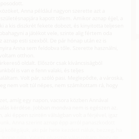
laposodott.
közöket, Anna például nagyon szerette azt a
születésnapjára kapott tőlem. Amikor aznap éjjel, a
i a kis diszkrét fekete dobozt, és kinyitotta teljesen
ahagyni a játékot vele, szinte alig fértem oda
 aznap esti szexből. De pár hónap után ez is
nyira Anna sem feldobva tőle. Szerette használni,
voltam otthon.
árkereső oldalt. Először csak kíváncsiságból
kból is van e fenn valaki, és teljes
áltam. Volt pár, szóló pasi. Meglepődte, a városka,
yleg nem volt túl népes, nem számítottam rá, hogy
szet, amíg egy napon, vacsora közben Annával
alás kérdése. Jobban mondva nem is egészen az.
 aki éppen szintén válságban volt a férjével, igaz
álunk. Anna szerint aznap épp arról panaszkodott
j kollégájuk, aki pár hete kezdett náluk, bezzeg, ha
lenne nála. Valami olyasmit válaszoltam, hogy de