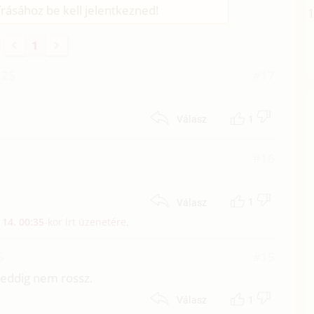
rásához be kell jelentkezned!
1
:25
#17
1
Válasz
#16
1
Válasz
 14. 00:35
-kor írt üzenetére.
5
#15
t eddig nem rossz.
1
Válasz