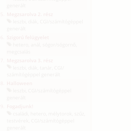
generált
Megzsarolva 2. rész
leszbi, diák, CGI/
számítógéppel
generált
Szigorú felügyelet
hetero, anál, sógor/
sógornő,
megcsalás
Megzsarolva 3. rész
leszbi, diák, tanár, CGI/
számítógéppel generált
Halloween
leszbi, CGI/
számítógéppel
generált
Fogadjunk!
családi, hetero, mélytorok, szűz,
testvérek, CGI/
számítógéppel
generált