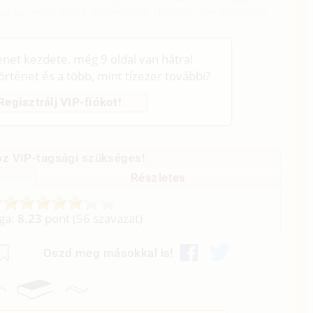
azán, mire Anna megszólalt, de csak úgy félvállról,
 lapozgatásába a telefonján:
ténet kezdete, még 9 oldal van hátra!
történet és a több, mint tízezer további?
Regisztrálj VIP-fiókot!
z VIP-tagsági szükséges!
Részletes
aga:
8.23
pont (
56
szavazat)
Oszd meg másokkal is!