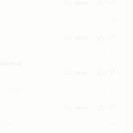
1
Válasz
7
#4
1
Válasz
#3
öbbi része.
1
Válasz
s 7. 03:35
#2
1
Válasz
00:00
#1