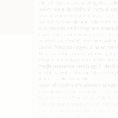
tűnt el... csak a szex valahogy kicsit el
Sok mindent kipróbáltunk, vettünk esz
közepes méretű fekete vibrátort, amit 
születésnapi partija után, odaadtam nek
elvörösödött. Aztán meg nem akarta abb
hozzá, hogy én is kivegyem a részem az
vesztett a varázsából, már nem volt an
de már főleg csak egyedül, ha én nem 
Ekkor tájt fedeztem fel azt a swinger p
megnéztem, hogy vajon a mi kis városun
meglepetésemre nem is egy hirdetőt tal
inkább nagyobb falu, ahol laktunk tén
innen is találok ott valakit.
Aztán hónapokra elfelejtettem az egé
beszélgetve szóba nem került a megcs
Egy nő ismerősről beszélgettünk éppen,
náluk ez kicsit komolyabb volt, mint n
neki a nő, hogy mennyire jóképű az az ú
nem lenne házas, akkor mennyi esélye 