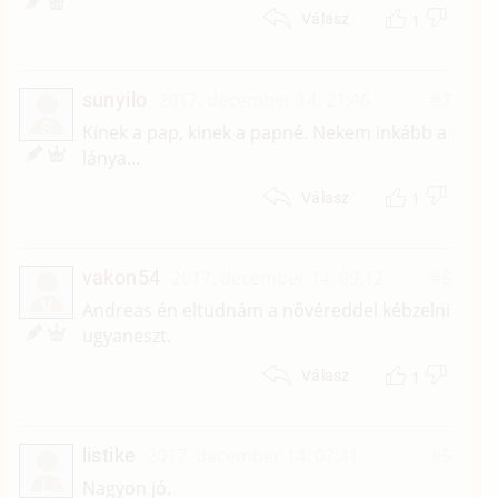
1
Válasz
sunyilo
2017. december 14. 21:46
#7
S
Kinek a pap, kinek a papné. Nekem inkább a
lánya...
1
Válasz
vakon54
2017. december 14. 09:12
#6
V
Andreas én eltudnám a nővéreddel kébzelni
ugyaneszt.
1
Válasz
listike
2017. december 14. 07:41
#5
L
Nagyon jó.