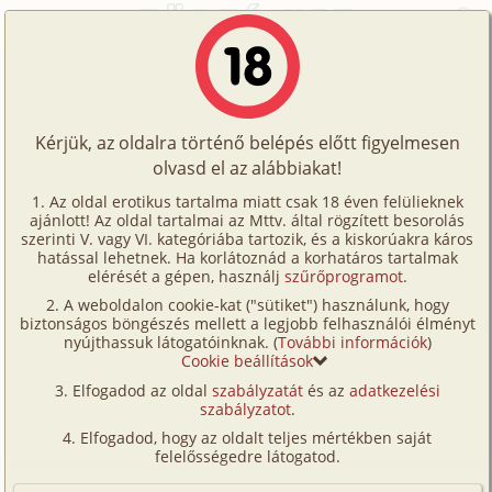
Főoldal
/
Történetek
/
Családi
/
Testvérszerelem 2. rész
Történetek
Testvérszerelem 2. rész
Képregények
Kérjük, az oldalra történő belépés előtt figyelmesen
Filmek
olvasd el az alábbiakat!
családi
,
testvérek
,
tini
,
illusztrált
Írók
Pierre19
Az oldal erotikus tartalma miatt csak 18 éven felülieknek
ajánlott! Az oldal tartalmai az Mttv. által rögzített besorolás
Tölts
szerinti V. vagy VI. kategóriába tartozik, és a kiskorúakra káros
Címkék
hatással lehetnek. Ha korlátoznád a korhatáros tartalmak
Szavazás átlaga:
8.21
pont (
150
szavazat)
fel
elérését a gépen, használj
szűrőprogramot
.
Kereső
Megjelenés:
2017. december 14.
A weboldalon cookie-kat ("sütiket") használunk, hogy
Te
Hossz:
7 262 karakter
biztonságos böngészés mellett a legjobb felhasználói élményt
VIP
nyújthassuk látogatóinknak. (
További információk
)
Elolvasva:
6 910 alkalommal
is!
Cookie beállítások
Fórum
Elfogadod az oldal
szabályzatát
és az
adatkezelési
Előzmény
Testvérszerelem 1. rész (családi,
szabályzatot
.
Versenyeink
testvérek, tini, illusztrált)
Elfogadod, hogy az oldalt teljes mértékben saját
Ügyfélszolgálat
felelősségedre látogatod.
(Minden résztvevő a képzelet szülötte (így nincs vérségi
kapcsolat közöttük), a valósággal való bármilyen egyezés
Írói segédletek