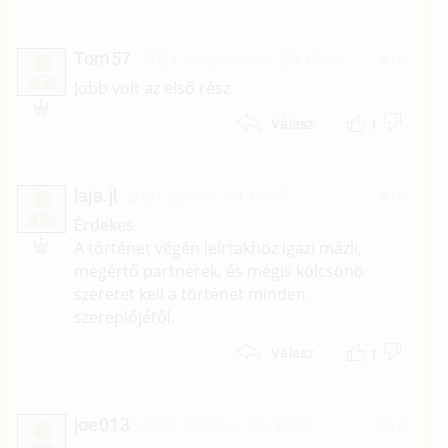
Tom57
2024. szeptember 20. 00:11
#16
T
Jobb volt az első rész.
1
Válasz
laja.jl
2021. január 10. 09:45
#15
L
Érdekes.
A történet végén leírtakhoz igazi mázli,
megértő partnerek, és mégis kölcsönö
szeretet kell a történet minden
szereplőjétől.
1
Válasz
joe013
2018. október 28. 18:01
#14