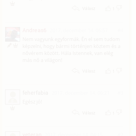
1
Válasz
Andreas6
2017. december 14. 06:57
#4
Nem vagyunk egyformák. Én el sem tudom
képzelni, hogy bármi történjen köztem és a
nővérem között. Hála Istennek, van elég
más nő a világon!
1
Válasz
feherfabia
2017. december 14. 06:21
#3
F
Egész jó!
1
Válasz
veteran
2017. december 14. 04:15
#2