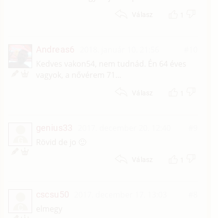
1
Válasz
Andreas6
2018. január 10. 21:56
#10
Kedves vakon54, nem tudnád. Én 64 éves
vagyok, a nővérem 71...
1
Válasz
genius33
2017. december 20. 12:40
#9
G
Rövid de jo 🙂
1
Válasz
cscsu50
2017. december 17. 13:03
#8
C
elmegy