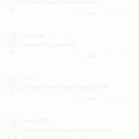
J
ezt a részt egy kissé elkapkodtad....
1
Válasz
zsuzsika
2018. április 3. 11:16
#13
Az előző rész jobb volt,
1
Válasz
A57L
2018. január 16. 03:54
#12
A
Ez sajnos nem sikerült annyira jól.7P
1
Válasz
deajk2008
2018. január 15. 12:30
#11
D
Nekem a képek nagyon tetszettek és a
testvérszex nagyon jó... 10p