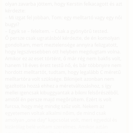
olyan zavarba jöttem, hogy Kerstin felkacagott és azt
kérdezte:
– Mi izgat fel jobban, Tom: egy melltartó vagy egy női
bugyi?
– Egyik se – feleltem. – Csak a gyönyörű tested.
Ő persze csak ugratásból kérdezte, de én komolyan
gondoltam, mert meztelensége annyira felizgatott,
hogy legszívesebben ott helyben megdugtam volna.
Amikor ez az eset történt, ő már rég nem bakfis volt,
hanem 18 éves érett testű nő, és bár többnyire nem
hordott melltartót, tudtam, hogy legalább C méretű
melltartóra volt szüksége. Bikinijeit azonban nem
igazította hozzá ehhez a méretváltozáshoz, s így
mellei igencsak kibuggyantak a bikini felsőrészéből,
amitől én persze majd megőrültem. Ezért is volt
furcsa, hogy még mindig szűz volt. Nekem az
egyetemen voltak alkalmi nőim, de mind csak
amolyan „one day” kapcsolat volt, mert egyedül és
kizárólag belé voltam szerelmes. Amikor aztán