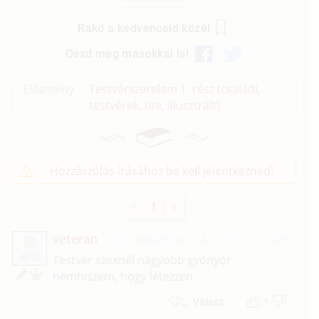
Rakd a kedvenceid közé!
Oszd meg másokkal is!
Előzmény
Testvérszerelem 1. rész (családi,
testvérek, tini, illusztrált)
Hozzászólás írásához be kell jelentkezned!
1
veteran
2025. december 14. 01:47
#20
V
Testvér szexnél nagyobb gyönyör
nemhiszem, hogy létezzen.
1
Válasz