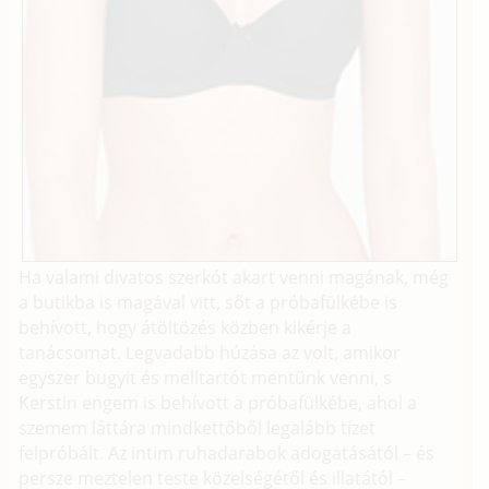
Ha valami divatos szerkót akart venni magának, még
a butikba is magával vitt, sőt a próbafülkébe is
behívott, hogy átöltözés közben kikérje a
tanácsomat. Legvadabb húzása az volt, amikor
egyszer bugyit és melltartót mentünk venni, s
Kerstin engem is behívott a próbafülkébe, ahol a
szemem láttára mindkettőből legalább tízet
felpróbált. Az intim ruhadarabok adogatásától – és
persze meztelen teste közelségétől és illatától –