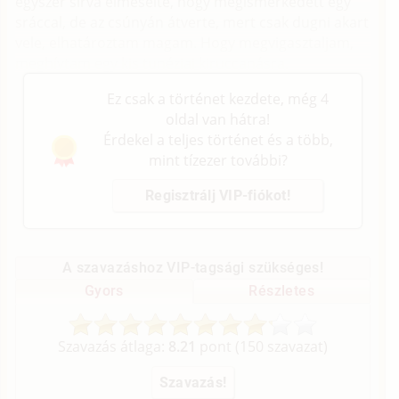
egyszer sírva elmesélte, hogy megismerkedett egy
sráccal, de az csúnyán átverte, mert csak dugni akart
vele, elhatároztam magam. Hogy megvigasztaljam,
meghívtam egy kis tunéziai kiruccanásra.
Ez csak a történet kezdete, még 4
oldal van hátra!
Érdekel a teljes történet és a több,
mint tízezer további?
Regisztrálj VIP-fiókot!
A szavazáshoz VIP-tagsági szükséges!
Gyors
Részletes
Szavazás átlaga:
8.21
pont (
150
szavazat)