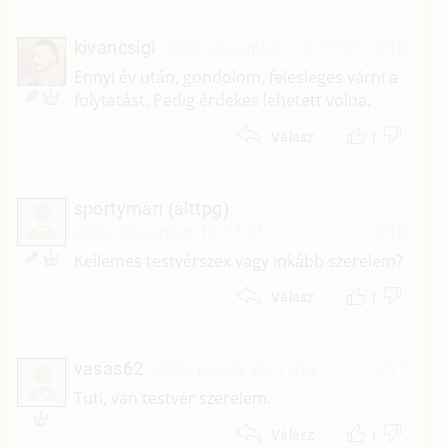
kivancsigi
2025. december 13. 17:37
#19
Ennyi év után, gondolom, felesleges várni a
folytatást. Pedig érdekes lehetett volna.
1
Válasz
sportyman (alttpg)
2025. december 13. 11:01
#18
S
Kellemes testvérszex vagy inkább szerelem?
1
Válasz
vasas62
2025. január 22. 11:18
#17
V
Tuti, van testvér szerelem.
1
Válasz