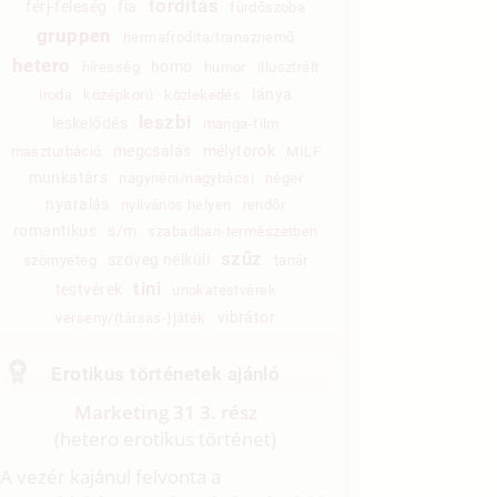
fordítás
férj-feleség
fia
fürdőszoba
gruppen
hermafrodita/transznemű
hetero
homo
híresség
humor
illusztrált
lánya
iroda
középkorú
közlekedés
leszbi
leskelődés
manga-film
megcsalás
mélytorok
maszturbáció
MILF
munkatárs
nagynéni/nagybácsi
néger
nyaralás
nyilvános helyen
rendőr
romantikus
s/m
szabadban-természetben
szűz
szöveg nélküli
szörnyeteg
tanár
tini
testvérek
unokatestvérek
vibrátor
verseny/(társas-)játék
Erotikus történetek ajánló
Marketing 31 3. rész
(hetero erotikus történet)
A vezér kajánul felvonta a