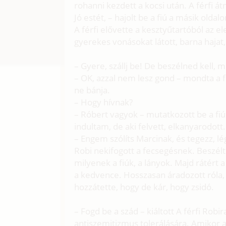
rohanni kezdett a kocsi után. A férfi átn
Jó estét, – hajolt be a fiú a másik oldal
A férfi elővette a kesztyűtartóból az e
gyerekes vonásokat látott, barna hajat,
– Gyere, szállj be! De beszélned kell,
– OK, azzal nem lesz gond – mondta a
ne bánja.
– Hogy hívnak?
– Róbert vagyok – mutatkozott be a fiú 
indultam, de aki felvett, elkanyarodott.
– Engem szólíts Marcinak, és tegezz, lé
Robi nekifogott a fecsegésnek. Beszélt 
milyenek a fiúk, a lányok. Majd rátért 
a kedvence. Hosszasan áradozott róla,
hozzátette, hogy de kár, hogy zsidó.
– Fogd be a szád – kiáltott A férfi Rob
antiszemitizmus tolerálására. Amikor 