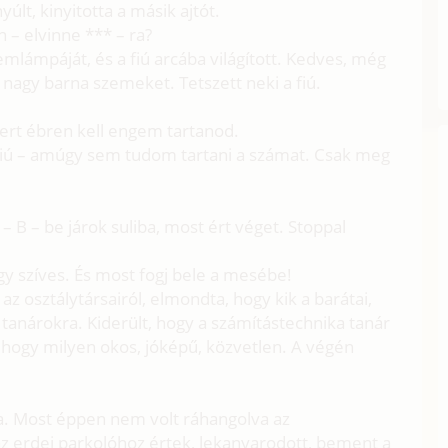
yúlt, kinyitotta a másik ajtót.
on – elvinne *** – ra?
lemlámpáját, és a fiú arcába világított. Kedves, még
 nagy barna szemeket. Tetszett neki a fiú.
 mert ébren kell engem tartanod.
 fiú – amúgy sem tudom tartani a számat. Csak meg
– B – be járok suliba, most ért véget. Stoppal
gy szíves. És most fogj bele a mesébe!
az osztálytársairól, elmondta, hogy kik a barátai,
a tanárokra. Kiderült, hogy a számítástechnika tanár
 hogy milyen okos, jóképű, közvetlen. A végén
ira. Most éppen nem volt ráhangolva az
az erdei parkolóhoz értek, lekanyarodott, bement a