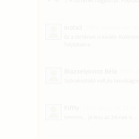
:/ A történet nagyon jó. Folytat
inota3
2008. szeptember 30.
Ez a történek is kiváló: Külön
folytatásra.
Blazselyovics Béla
2008. a
Szórakoztató volt,és tanulságos
Fiffty
2006. május 16. 13:15
hmmm... jó lesz az 24-nek is...