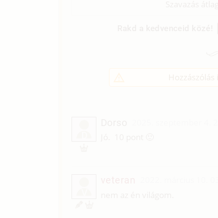
Szavazás átla
Rakd a kedvenceid közé!
Hozzászólás í
Dorso
2025. szeptember 4. 
D
Jó. 10 pont 🙂
veteran
2022. március 10. 0
V
nem az én világom.