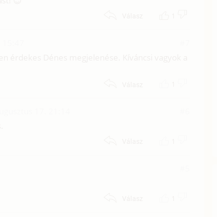
ást! 😉
1
Válasz
 15:47
#7
ösen érdekes Dénes megjelenése. Kíváncsi vagyok a
1
Válasz
ugusztus 17. 21:14
#6
.
1
Válasz
#5
1
Válasz