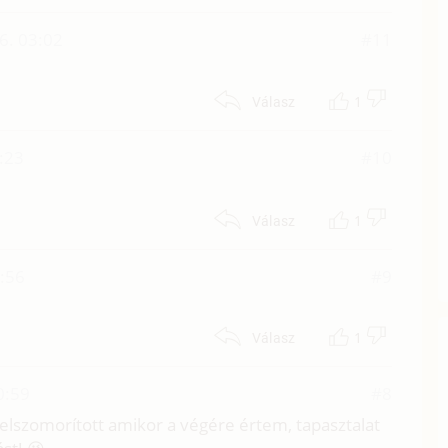
6. 03:02
#11
1
Válasz
:23
#10
1
Válasz
9:56
#9
1
Válasz
0:59
#8
it elszomorított amikor a végére értem, tapasztalat