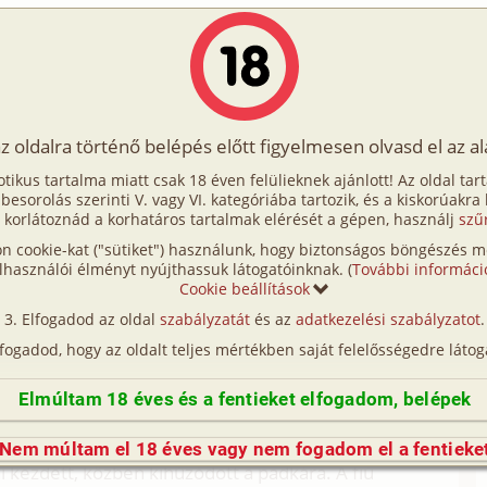
Írók
Tölts fel Te is!
Címkék
Kereső
VIP
Egyéb
az oldalra történő belépés előtt figyelmesen olvasd el az a
s a fiú
otikus tartalma miatt csak 18 éven felülieknek ajánlott! Az oldal tar
rfi és a fiú
t besorolás szerinti V. vagy VI. kategóriába tartozik, és a kiskorúakra
 korlátoznád a korhatáros tartalmak elérését a gépen, használj
szű
n cookie-kat ("sütiket") használunk, hogy biztonságos böngészés me
lhasználói élményt nyújthassuk látogatóinknak. (
További informáci
Cookie beállítások
tben lassan eltűnt a környező táj, nem volt, ami
Elfogadod az oldal
szabályzatát
és az
adatkezelési szabályzatot
.
tizáltak, ezt A férfi ki nem állhatta, a magnó zenéje
lfogadod, hogy az oldalt teljes mértékben saját felelősségedre látog
zélgetni kellene valakivel, gondolta. Egyszer csak
épmagas, testes fickónak látszott. A férfi arra
Elmúltam 18 éves és a fentieket elfogadom, belépek
etnek. De félt a stopposoktól, annyi rosszat
 a figura mellé érve látta, hogy fiatal gyerek, csak
Nem múltam el 18 éves vagy nem fogadom el a fentieke
i kezdett, közben kihúzódott a padkára. A fiú