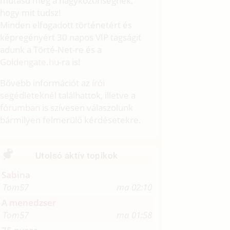
mutasd meg a nagyközönségnek,
hogy mit tudsz!
Minden elfogadott történetért és
képregényért 30 napos VIP tagságit
adunk a Törté-Net-re és a
Goldengate.hu
-ra is!
Bővebb információt az
írói
segédleteknél
találhattok, illetve a
fórumban
is szívesen válaszolunk
bármilyen felmerülő kérdésetekre.
Utolsó aktív topikok
Sabina
Tom57
ma 02:10
A menedzser
Tom57
ma 01:58