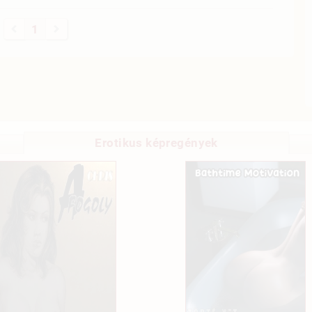
1
Erotikus képregények