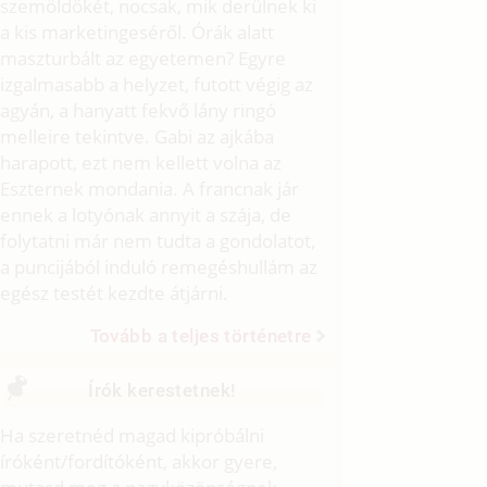
szemöldökét, nocsak, mik derülnek ki
a kis marketingeséről. Órák alatt
maszturbált az egyetemen? Egyre
izgalmasabb a helyzet, futott végig az
agyán, a hanyatt fekvő lány ringó
melleire tekintve. Gabi az ajkába
harapott, ezt nem kellett volna az
Eszternek mondania. A francnak jár
ennek a lotyónak annyit a szája, de
folytatni már nem tudta a gondolatot,
a puncijából induló remegéshullám az
egész testét kezdte átjárni.
Tovább a teljes történetre
Írók kerestetnek!
Ha szeretnéd magad kipróbálni
íróként/fordítóként, akkor gyere,