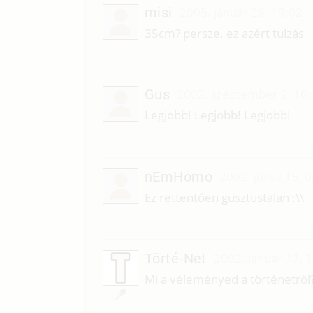
misi
2005. január 26. 19:02
35cm? persze. ez azért tulzás
Gus
2002. szeptember 5. 16
Legjobb! Legjobb! Legjobb!
nEmHomo
2002. július 15. 
Ez rettentően gusztustalan :\\
Törté-Net
2002. január 17. 
Mi a véleményed a történetről