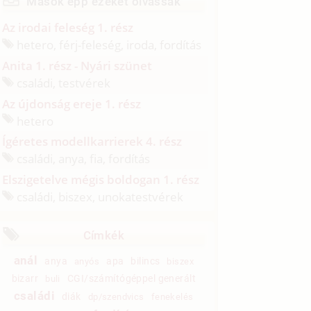
Mások épp ezeket olvassák
Az irodai feleség 1. rész
hetero, férj-feleség, iroda, fordítás
Anita 1. rész - Nyári szünet
családi, testvérek
Az újdonság ereje 1. rész
hetero
Ígéretes modellkarrierek 4. rész
családi, anya, fia, fordítás
Elszigetelve mégis boldogan 1. rész
családi, biszex, unokatestvérek
Címkék
anál
anya
apa
bilincs
anyós
biszex
bizarr
CGI/számítógéppel generált
buli
családi
diák
dp/szendvics
fenekelés