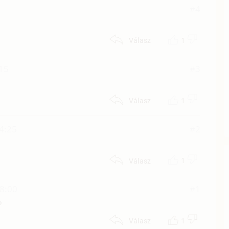
#4
1
Válasz
:15
#3
1
Válasz
04:25
#2
1
Válasz
18:00
#1
?
1
Válasz