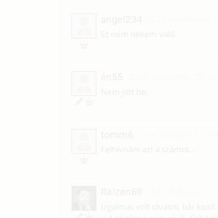
angel234
2020. november 2
A
Ez nem nekem való.
én55
2020. november 25. 16
É
Nem jött be.
tomm6
2015. október 11. 0
T
Felhívnám azt a számot...
Raizen69
2015. február 5. 2
Izgalmas volt olvasni, bár kics