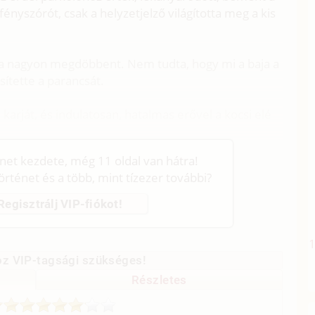
fényszórót, csak a helyzetjelző világította meg a kis
sára nagyon megdöbbent. Nem tudta, hogy mi a baja a
sítette a parancsát.
fiú karját, és indulatosan, hatalmas erővel a kocsi elé
énet kezdete, még 11 oldal van hátra!
történet és a több, mint tízezer további?
Regisztrálj VIP-fiókot!
z VIP-tagsági szükséges!
Részletes