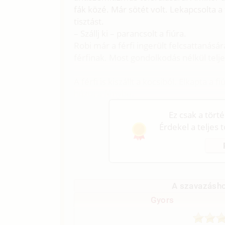
fák közé. Már sötét volt. Lekapcsolta a 
tisztást.
– Szállj ki – parancsolt a fiúra.
Robi már a férfi ingerült felcsattaná
férfinak. Most gondolkodás nélkül telje
A férfi is kiszállt a kocsiból. Elkapta a 
húzta a fénybe.
Ez csak a tört
Érdekel a teljes 
A szavazásho
Gyors