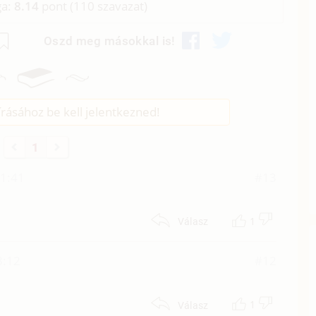
ga:
8.14
pont (
110
szavazat)
Oszd meg másokkal is!
rásához be kell jelentkezned!
1
21:41
#13
1
Válasz
3:12
#12
1
Válasz