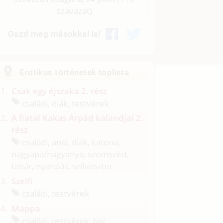
szavazat)
Oszd meg másokkal is!
Erotikus történetek toplista
Csak egy éjszaka 2. rész
családi, diák, testvérek
A fiatal Kakas Árpád kalandjai 2.
rész
családi, anál, diák, katona,
nagyapa/
nagyanya, szomszéd,
tanár, nyaralás, szilveszter
Szelfi
családi, testvérek
Mappa
családi, testvérek, tini