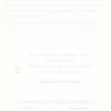
gyönyörű, hogy bármelyik férfi büszke lenne, ha Vele
lehetne. De ő még mindig gyanakodott, és megkért,
hogy segítsek neki.
Tudtam, hogy a végsőkig ki fogok tartani a bátyám
mellett, de azért kíváncsi voltam, milyen segítségre
gondolt.
Megkért, hogy beszéljek a testvéremmel, próbáljak
valamit megtudni, aztán mondjam el neki.
Ez csak a történet kezdete, még 4
oldal van hátra!
Érdekel a teljes történet és a több,
mint tízezer további?
Regisztrálj VIP-fiókot!
A szavazáshoz VIP-tagsági szükséges!
Gyors
Részletes