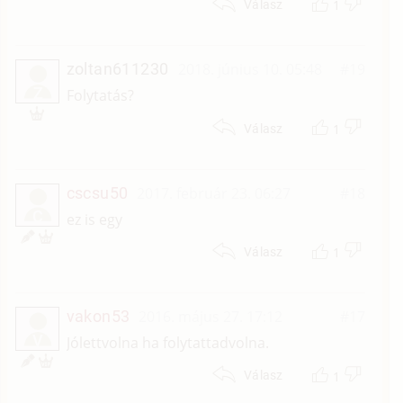
1
Válasz
zoltan611230
2018. június 10. 05:48
#19
Z
Folytatás?
1
Válasz
cscsu50
2017. február 23. 06:27
#18
C
ez is egy
1
Válasz
vakon53
2016. május 27. 17:12
#17
V
Jólettvolna ha folytattadvolna.
1
Válasz