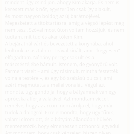
mindent úgy csináljon, ahogy Kim akarja. És nem is
keresett másik nőt, egyszerűen csak így alakult,
és most nagyon boldog az új barátnőjével.
Megesketett a titoktartásra, amíg a végső lépést meg
nem teszi. Szóval most úton voltam hozzájuk, és nem
tudtam, mit tud és akar tőlem Kim.
A bejáratnál várt és bevezetett a konyhába, ahol
leültünk az asztalhoz. Teával kínált, amit "kegyesen"
elfogadtam. Néhány percig csak ült és a
teáscsészéjébe bámult. Istenem, de gyönyörű volt.
Farmert viselt – ami úgy rásimult, mintha festették
volna a testére –, és egy bő szabású pulcsit, ami
azért megmutatta a mellei vonalát. Végül azt
mondta, úgy gondolja, hogy a bátyámnak van egy
aprócska afférja valakivel. Azt mondtam viccel,
remélve, hogy az arcom nem árulja el, hogy már
tudok a dologról. Erre elmondta, hogy úgy tűnik,
valami elromlott, és a bátyám állandóan hülyén
mentegetőzik, hogy elmehessen otthonról egyedül.
Azt mondtam, hogy csak képzeleg, hiszen olyan