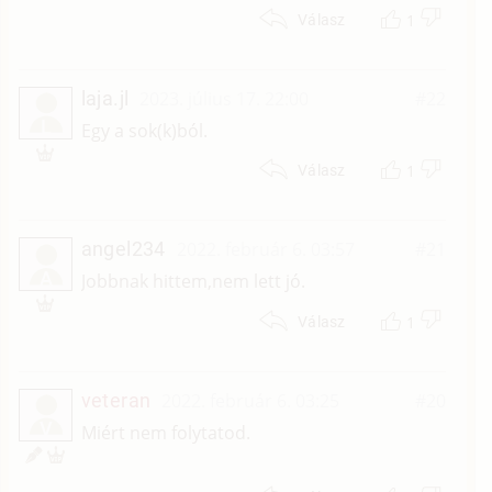
1
Válasz
laja.jl
2023. július 17. 22:00
#22
L
Egy a sok(k)ból.
1
Válasz
angel234
2022. február 6. 03:57
#21
A
Jobbnak hittem,nem lett jó.
1
Válasz
veteran
2022. február 6. 03:25
#20
V
Miért nem folytatod.