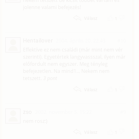
jolenne valami befejezés!
1
Válasz
Hentailover
2004. április 20. 22:43
#10
Effektíve ez nem családi (már mint nem vér
szerinti). Egyetértek langyvassszal, ilyen már
előfordult nem egyszer. Meg tényleg
befejezetlen. Na mind1... Nekem nem
tetszett.
3 pont
1
Válasz
zso
2002. november 5. 15:22
#9
nem rosz:)
1
Válasz