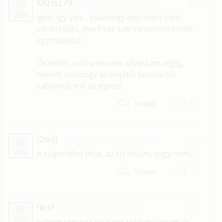
KKrisz79
2008. április 26. 01:23
#13
Igen, így van... csakhogy épp ezért nem
vérfertőzés, mert vér szerint semmi közük
egymáshoz!
Őszintén szólva én nem olvastam végig,
nekem valahogy az elejétől kezdve túl
sablonos volt az egész!
1
Válasz
Craig
2007. december 22. 19:07
#12
A sógornőm férje, az én tesóm, vagy nem?
1
Válasz
fiest
2007. április 27. 19:20
#11
nekem tetszett de kicsit többet vártam és