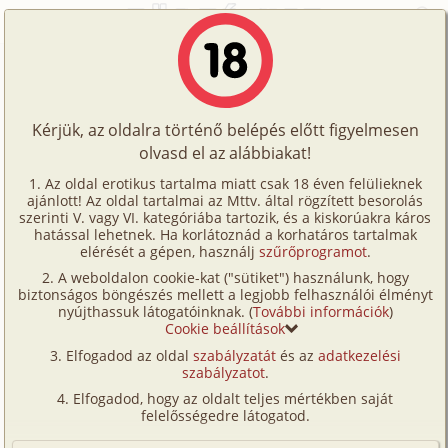
Főoldal
/
Történetek
/
Családi
/
A jutalom
Történetek
A jutalom
Képregények
Kérjük, az oldalra történő belépés előtt figyelmesen
Filmek
olvasd el az alábbiakat!
családi
,
fordítás
Írók
Zs. B.
Az oldal erotikus tartalma miatt csak 18 éven felülieknek
ajánlott! Az oldal tartalmai az Mttv. által rögzített besorolás
Tölts
szerinti V. vagy VI. kategóriába tartozik, és a kiskorúakra káros
Címkék
hatással lehetnek. Ha korlátoznád a korhatáros tartalmak
Szavazás átlaga:
7.77
pont (
169
szavazat)
fel
elérését a gépen, használj
szűrőprogramot
.
Kereső
Megjelenés:
2002. január 28.
A weboldalon cookie-kat ("sütiket") használunk, hogy
Te
Hossz:
7 713 karakter
biztonságos böngészés mellett a legjobb felhasználói élményt
VIP
nyújthassuk látogatóinknak. (
További információk
)
Elolvasva:
26 708 alkalommal
is!
Cookie beállítások
Fórum
Elfogadod az oldal
szabályzatát
és az
adatkezelési
Fordítás
szabályzatot
.
Eredeti történet
Versenyeink
Elfogadod, hogy az oldalt teljes mértékben saját
(Minden résztvevő a képzelet szülötte (így nincs vérségi
Ügyfélszolgálat
felelősségedre látogatod.
kapcsolat közöttük), a valósággal való bármilyen egyezés
a véletlen műve.)
Írói segédletek