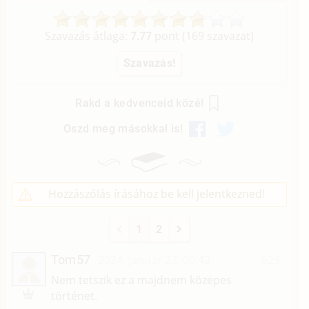
Szavazás átlaga:
7.77
pont (
169
szavazat)
Rakd a kedvenceid közé!
Oszd meg másokkal is!
Hozzászólás írásához be kell jelentkezned!
1
2
Tom57
2024. január 22. 00:42
#23
T
Nem tetszik ez a majdnem közepes
történet.