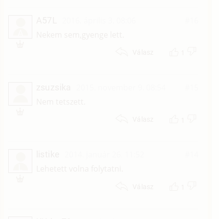
A57L
2016. április 3. 08:06
#16
A
Nekem sem,gyenge lett.
1
Válasz
zsuzsika
2015. november 9. 08:54
#15
Nem tetszett.
1
Válasz
listike
2014. január 26. 11:52
#14
L
Lehetett volna folytatni.
1
Válasz