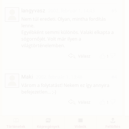
langyvasz
2002. február 1. 14:43
#5
Nem túl eredeti. Olyan, mintha fordítás
lenne.
Egyébként semmi különös. Valaki elkapta a
sógornőjét. Volt már ilyen a
világtörténelemben.
1
Válasz
Maki
2002. február 1. 13:48
#4
Várom a folytatást! Nekem ez így annyira
befejezetlen... ;-)
1
Válasz
1
2
Történetek
Képregények
Videók
Feltöltés