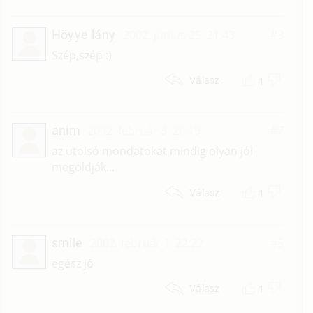
Höyye lány
2002. június 25. 21:43
#8
Szép,szép :)
1
Válasz
anim
2002. február 3. 20:19
#7
az utolsó mondatokat mindig olyan jól
megoldják...
1
Válasz
smile
2002. február 1. 22:22
#6
egész jó
1
Válasz