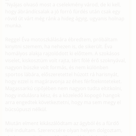
"Nyájas olvasó most a cselekmény várod, de ki kell,
hogy ábrándícsalak a jó forró fürdés után csak egy
rövid út várt még ránk a hideg ágyig, ugyanis holnap
munka.
Reggel Éva motoszkálására ébredtem, próbáltam
kinyitni szemem, ha nehezen is, de sikerült. Éva
homályos alakja rajzolódott ki előttem. A szokásos
viselet, kiskosztüm volt rajta, tért fölé érő szoknyával,
nagyon büszke volt formás, és nem különben
sportos lábára, előszeretettel húzott rá harisnyát,
hogy ezzel is magáravonja az éhes férfitekinteteket.
Magassarkú cipőjében nem nagyon tudta eltitkolni,
hogy indulásra kész, és a közeledő kopogó hangok
arra engedtek következtetni, hogy ma sem megy el
búcsúpuszi nélkül.
Miután elment kikászálódtam az ágyból és a fürdő
felé indultam. Szerencsére olyan helyen dolgoztam,