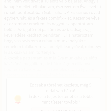
ahol nem volt divat a 10 előtt való bejárás. Ahogy a
kanapé mellett elhaladtam, észrevettem Éva levetett
ruháit, pontosabban Gabi ruháit. A kis csinos roved
egyberuhát, és a fekete combfix – et. Kezembe véve
az orromhoz emeltem és nagyot szippantottam
belőle. Az izgató női parfüm és az izzadságszag
keveredése kezdtett beindítani. El is határoztam,
hogy visszaviszem a ruhát a munkahelyükre,
remélem találkozom valamelyik leányzóval, mindegy
ki az, csak valami történjen.
A kocsiba pattantam és már Éva munkahelye előtti
kávézónál megálltam, de bátorságom elillanva
beültem a kávézóba és a rendelés után a figyelni
kezdtem Éva munkahelyének bejáratát.
Ez csak a történet kezdete, még 5
oldal van hátra!
Érdekel a teljes történet és a több,
mint tízezer további?