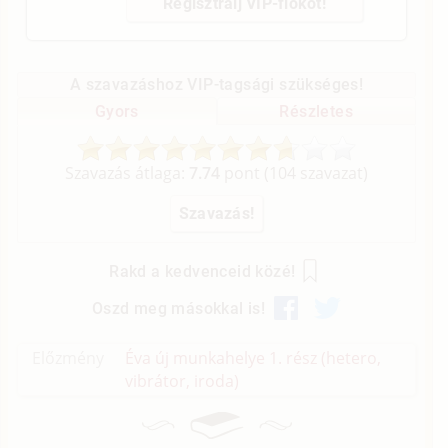
Regisztrálj VIP-fiókot!
A szavazáshoz VIP-tagsági szükséges!
Gyors
Részletes
Szavazás átlaga:
7.74
pont (
104
szavazat)
Rakd a kedvenceid közé!
Oszd meg másokkal is!
Előzmény
Éva új munkahelye 1. rész (hetero,
vibrátor, iroda)