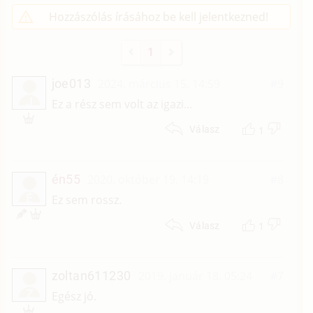
Hozzászólás írásához be kell jelentkezned!
1
joe013
2024. március 15. 14:59
#9
J
Ez a rész sem volt az igazi...
1
Válasz
én55
2020. október 19. 14:19
#8
É
Ez sem rossz.
1
Válasz
zoltan611230
2019. január 18. 05:24
#7
Z
Egész jó.