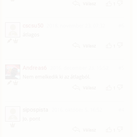
1
Válasz
cscsu50
2018. november 23. 07:32
#6
C
átlagos
1
Válasz
Andreas6
2016. december 23. 15:52
#5
Nem emelkedik ki az átlagból.
1
Válasz
sipospista
2016. október 5. 16:52
#4
S
Jo. pont
1
Válasz