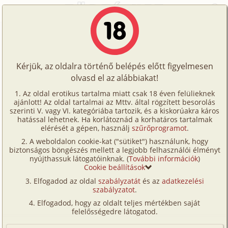
Főoldal
/
Történetek
/
Hetero
/
Éva új munkahelye 2. rész
Történetek
Éva új munkahelye 2. rész
Képregények
Kérjük, az oldalra történő belépés előtt figyelmesen
Filmek
olvasd el az alábbiakat!
hetero
,
iroda
Írók
Magzg
Az oldal erotikus tartalma miatt csak 18 éven felülieknek
ajánlott! Az oldal tartalmai az Mttv. által rögzített besorolás
Tölts
szerinti V. vagy VI. kategóriába tartozik, és a kiskorúakra káros
Címkék
hatással lehetnek. Ha korlátoznád a korhatáros tartalmak
Szavazás átlaga:
7.74
pont (
104
szavazat)
fel
elérését a gépen, használj
szűrőprogramot
.
Kereső
Megjelenés:
2002. január 13.
A weboldalon cookie-kat ("sütiket") használunk, hogy
Te
Hossz:
10 591 karakter
biztonságos böngészés mellett a legjobb felhasználói élményt
VIP
nyújthassuk látogatóinknak. (
További információk
)
Elolvasva:
3 226 alkalommal
is!
Cookie beállítások
Fórum
Elfogadod az oldal
szabályzatát
és az
adatkezelési
Előzmény
Éva új munkahelye 1. rész (hetero,
szabályzatot
.
Versenyeink
vibrátor, iroda)
Elfogadod, hogy az oldalt teljes mértékben saját
Ügyfélszolgálat
felelősségedre látogatod.
A buli után kocsiba ültünk és hazavezettem. A
Írói segédletek