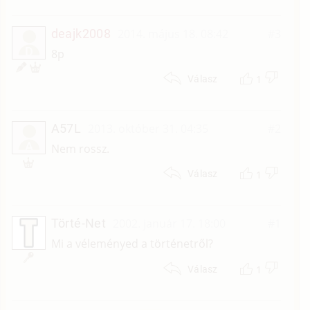
deajk2008
2014. május 18. 08:42
#3
D
8p
1
Válasz
A57L
2013. október 31. 04:35
#2
A
Nem rossz.
1
Válasz
Törté-Net
2002. január 17. 18:00
#1
Mi a véleményed a történetről?
1
Válasz