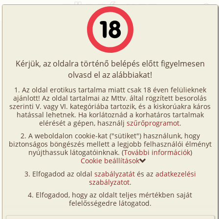
Főoldal
/
Történetek
/
Homo
/
A VIII. kerületben
Történetek
A VIII. kerületben
Képregények
Kérjük, az oldalra történő belépés előtt figyelmesen
Filmek
olvasd el az alábbiakat!
homo
Írók
Ismeretlen
Az oldal erotikus tartalma miatt csak 18 éven felülieknek
ajánlott! Az oldal tartalmai az Mttv. által rögzített besorolás
Tölts
szerinti V. vagy VI. kategóriába tartozik, és a kiskorúakra káros
Címkék
hatással lehetnek. Ha korlátoznád a korhatáros tartalmak
Szavazás átlaga:
7
pont (
53
szavazat)
fel
elérését a gépen, használj
szűrőprogramot
.
Kereső
Megjelenés:
2002. február 27.
A weboldalon cookie-kat ("sütiket") használunk, hogy
Te
Hossz:
18 921 karakter
biztonságos böngészés mellett a legjobb felhasználói élményt
VIP
nyújthassuk látogatóinknak. (
További információk
)
Elolvasva:
4 387 alkalommal
is!
Cookie beállítások
Fórum
Elfogadod az oldal
szabályzatát
és az
adatkezelési
Ezen a héten a dolgaim nem a kedvem szerint
szabályzatot
.
Versenyeink
alakultak. Egy szerződéskötés miatt Budapestre
Elfogadod, hogy az oldalt teljes mértékben saját
kellett elugranom a főnököm nyomatékos kérésére
Ügyfélszolgálat
felelősségedre látogatod.
(egyáltalán nem kedvem szerint), ami nem tett
Írói segédletek