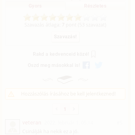
Gyors
Részletes
Szavazás átlaga:
7
pont (
53
szavazat)
Rakd a kedvenceid közé!
Oszd meg másokkal is!
Hozzászólás írásához be kell jelentkezned!
1
veteran
2022. február 1. 05:14
#5
V
Csinálják ha nekik ez a jó.