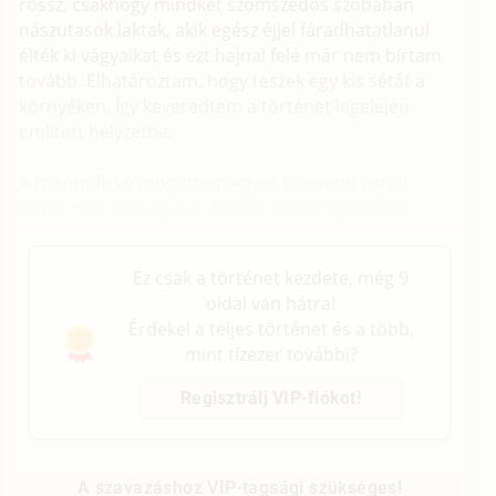
rossz, csakhogy mindkét szomszédos szobában
nászutasok laktak, akik egész éjjel fáradhatatlanul
élték ki vágyaikat és ezt hajnal felé már nem bírtam
tovább. Elhatároztam, hogy teszek egy kis sétát a
környéken. Így keveredtem a történet legelején
említett helyzetbe.
A három fickó mögöttem egyre közelebb került
hozzám. A tempójukat állandóan az enyémhez
igazították.
Ez csak a történet kezdete, még 9
oldal van hátra!
Érdekel a teljes történet és a több,
mint tízezer további?
Regisztrálj VIP-fiókot!
A szavazáshoz VIP-tagsági szükséges!