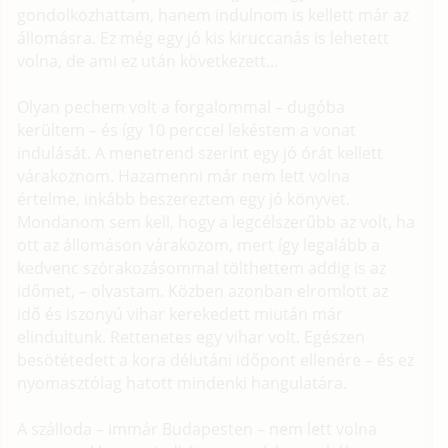
gondolkozhattam, hanem indulnom is kellett már az
állomásra. Ez még egy jó kis kiruccanás is lehetett
volna, de ami ez után következett...
Olyan pechem volt a forgalommal – dugóba
kerültem – és így 10 perccel lekéstem a vonat
indulását. A menetrend szerint egy jó órát kellett
várakoznom. Hazamenni már nem lett volna
értelme, inkább beszereztem egy jó könyvet.
Mondanom sem kell, hogy a legcélszerűbb az volt, ha
ott az állomáson várakozom, mert így legalább a
kedvenc szórakozásommal tölthettem addig is az
időmet, – olvastam. Közben azonban elromlott az
idő és iszonyú vihar kerekedett miután már
elindultunk. Rettenetes egy vihar volt. Egészen
besötétedett a kora délutáni időpont ellenére – és ez
nyomasztólag hatott mindenki hangulatára.
A szálloda – immár Budapesten – nem lett volna