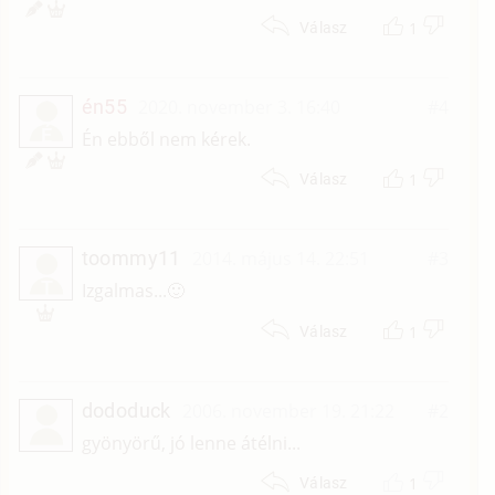
1
Válasz
én55
2020. november 3. 16:40
#4
É
Én ebből nem kérek.
1
Válasz
toommy11
2014. május 14. 22:51
#3
T
Izgalmas...🙂
1
Válasz
dododuck
2006. november 19. 21:22
#2
gyönyörű, jó lenne átélni...
1
Válasz