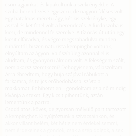
csomagjainkat és kipakoltunk a szekrényekbe. A
szoba berendezése egyszerü, de nagyon ízléses volt.
Egy hatalmas méretü ágy, két kis szekrényke, egy
asztal és két fotel volt a berendezés. A fürdoszoba is
kicsi, de mindennel felszerelve. A tíz órás út után egy
kicsit elfáradva, és végre megszabadulva minden
ruhámtól, hiszen naturista kempingbe voltunk,
elnyúltam az ágyon. Valószínüleg azonnal el is
aludtam, és gyönyörü álmom volt. A feleségem szólt,
nem akarsz szeretkezni? Dehogyisnem, válaszoltam.
Arra ébredtem, hogy buja szájával rábukott a
farkamra, és teljes erőbedobással szívta a
makkomat. Ez hihetetlen – gondoltam ez a nő mindig
kívánja a szexet. Egy kicsit pihentünk, aztán
lementünk a partra.
Csodálatos, köves, de gyorsan mélyülő part tartozott
a kempinghez. Kinyújtóztunk a szivacsainkon, és
akkor villant belém, két hétig nem érdekel semmi,
nem érdekelnek a gondok, csak a szép dolgok, a sex