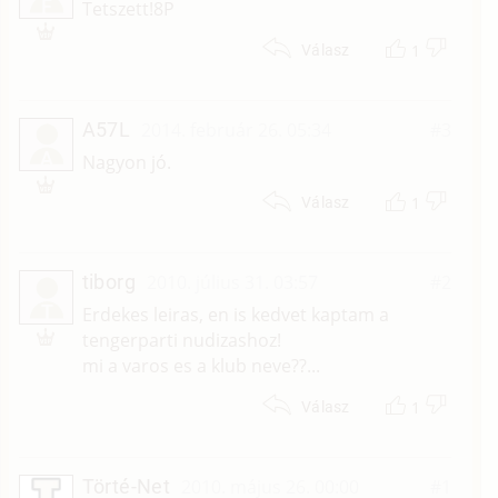
F
Tetszett!8P
1
Válasz
A57L
2014. február 26. 05:34
#3
A
Nagyon jó.
1
Válasz
tiborg
2010. július 31. 03:57
#2
T
Erdekes leiras, en is kedvet kaptam a
tengerparti nudizashoz!
mi a varos es a klub neve??...
1
Válasz
Törté-Net
2010. május 26. 00:00
#1