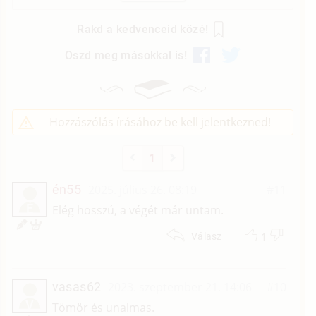
Rakd a kedvenceid közé!
Oszd meg másokkal is!
Hozzászólás írásához be kell jelentkezned!
1
én55
2025. július 26. 08:19
#11
É
Elég hosszú, a végét már untam.
1
Válasz
vasas62
2023. szeptember 21. 14:06
#10
V
Tömör és unalmas.