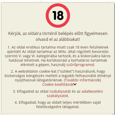
Főoldal
/
Történetek
/
Bizarr
/
Hurrá nyaralunk!
Történetek
Hurrá nyaralunk!
Képregények
Kérjük, az oldalra történő belépés előtt figyelmesen
Filmek
olvasd el az alábbiakat!
bizarr
,
verseny/
(társas-)játék
Írók
Ismeretlen
Az oldal erotikus tartalma miatt csak 18 éven felülieknek
ajánlott! Az oldal tartalmai az Mttv. által rögzített besorolás
Tölts
szerinti V. vagy VI. kategóriába tartozik, és a kiskorúakra káros
Címkék
hatással lehetnek. Ha korlátoznád a korhatáros tartalmak
Szavazás átlaga:
8.29
pont (
51
szavazat)
fel
elérését a gépen, használj
szűrőprogramot
.
Kereső
Megjelenés:
2010. május 26.
A weboldalon cookie-kat ("sütiket") használunk, hogy
Te
Hossz:
42 614 karakter
biztonságos böngészés mellett a legjobb felhasználói élményt
VIP
nyújthassuk látogatóinknak. (
További információk
)
Elolvasva:
6 105 alkalommal
is!
Cookie beállítások
Fórum
Elfogadod az oldal
szabályzatát
és az
adatkezelési
Megcsörrent a vekker. Reggel öt óra. Frissen
szabályzatot
.
Versenyeink
pattanok föl az ágyamból, de rég is vártam erre, itt a
Elfogadod, hogy az oldalt teljes mértékben saját
szabadság. Idestova öt éve nem voltunk nyaralni.
Ügyfélszolgálat
felelősségedre látogatod.
Most végre indulhatunk. Az összes csomagunk már
Írói segédletek