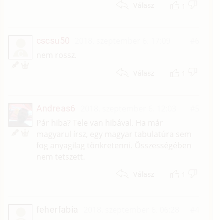
1
Válasz
cscsu50
2018. szeptember 6. 17:09
#6
C
nem rossz.
1
Válasz
Andreas6
2018. szeptember 6. 12:03
#5
Pár hiba? Tele van hibával. Ha már
magyarul írsz, egy magyar tabulatúra sem
fog anyagilag tönkretenni. Összességében
nem tetszett.
1
Válasz
feherfabia
2018. szeptember 6. 06:28
#4