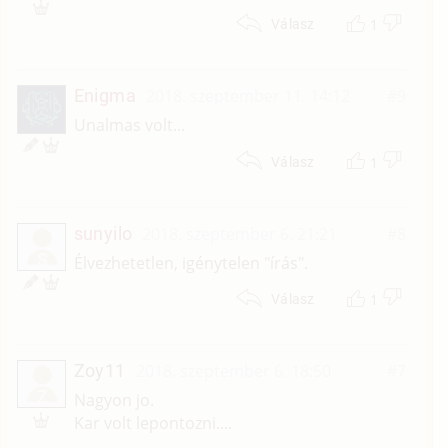
1
Válasz
Enigma
2018. szeptember 11. 14:12
#9
Unalmas volt...
1
Válasz
sunyilo
2018. szeptember 6. 21:21
#8
S
Élvezhetetlen, igénytelen "írás".
1
Válasz
Zoy11
2018. szeptember 6. 18:50
#7
Z
Nagyon jo.
Kar volt lepontozni....