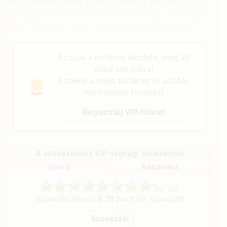
és az élvezet számít. A víz csodálatos volt, langyos és
simogató. Hihetetlenül tiszta, és áttetszo. Feleségem
fél a mélységtől, így csak egyedül hódoltam a víz
alatti világ szépségeinek.
Ez csak a történet kezdete, még 20
oldal van hátra!
Érdekel a teljes történet és a több,
mint tízezer további?
Regisztrálj VIP-fiókot!
A szavazáshoz VIP-tagsági szükséges!
Gyors
Részletes
Szavazás átlaga:
8.29
pont (
51
szavazat)