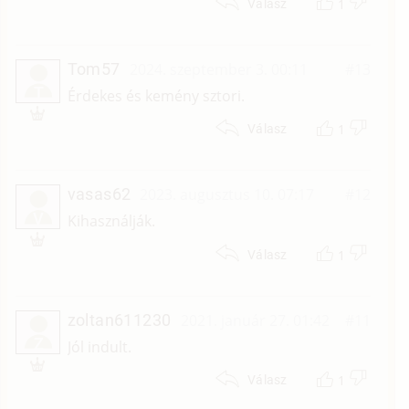
1
Válasz
Tom57
2024. szeptember 3. 00:11
#13
T
Érdekes és kemény sztori.
1
Válasz
vasas62
2023. augusztus 10. 07:17
#12
V
Kihasználják.
1
Válasz
zoltan611230
2021. január 27. 01:42
#11
Z
Jól indult.
1
Válasz