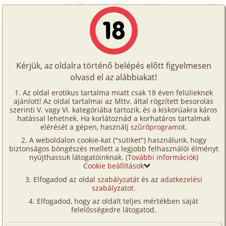
Főoldal
/
Történetek
/
Gruppen
/
Én, a testvérem, meg a leskelődök - a kezdet
Történetek
Én, a testvérem, meg a leskelődök - a
Képregények
kezdet
Kérjük, az oldalra történő belépés előtt figyelmesen
Filmek
olvasd el az alábbiakat!
Írók
gruppen
,
anál
Az oldal erotikus tartalma miatt csak 18 éven felülieknek
ajánlott! Az oldal tartalmai az Mttv. által rögzített besorolás
Tölts
Kitti
szerinti V. vagy VI. kategóriába tartozik, és a kiskorúakra káros
Címkék
hatással lehetnek. Ha korlátoznád a korhatáros tartalmak
fel
elérését a gépen, használj
szűrőprogramot
.
Szavazás átlaga:
6.31
pont (
68
szavazat)
Kereső
A weboldalon cookie-kat ("sütiket") használunk, hogy
Te
Megjelenés:
2009. szeptember 15.
biztonságos böngészés mellett a legjobb felhasználói élményt
VIP
nyújthassuk látogatóinknak. (
További információk
)
Hossz:
16 449 karakter
is!
Cookie beállítások
Elolvasva:
4 622 alkalommal
Fórum
Elfogadod az oldal
szabályzatát
és az
adatkezelési
szabályzatot
.
Versenyeink
Történetem nem szokványos családi történetnek
Elfogadod, hogy az oldalt teljes mértékben saját
mondanám, mert noha az iker testvéremmel
Ügyfélszolgálat
felelősségedre látogatod.
kezdődött nem vele ér véget. Néha még számomra is
Írói segédletek