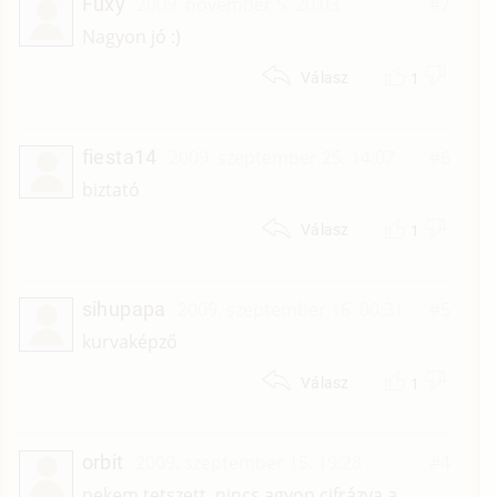
Fuxy
2009. november 5. 20:03
#7
Nagyon jó :)
1
Válasz
fiesta14
2009. szeptember 25. 14:07
#6
biztató
1
Válasz
sihupapa
2009. szeptember 16. 00:31
#5
kurvaképző
1
Válasz
orbit
2009. szeptember 15. 19:28
#4
nekem tetszett. nincs agyon cifrázva a