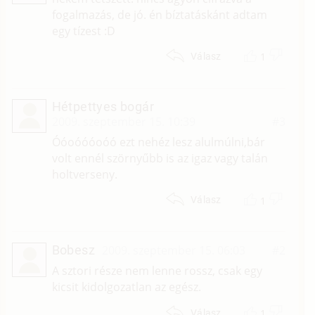
fogalmazás, de jó. én bíztatáskánt adtam
egy tízest :D
1
Válasz
Hétpettyes bogár
2009. szeptember 15. 10:39
#3
Óóoóóóoóó ezt nehéz lesz alulmúlni,bár
volt ennél szörnyűbb is az igaz vagy talán
holtverseny.
1
Válasz
Bobesz
2009. szeptember 15. 06:03
#2
A sztori része nem lenne rossz, csak egy
kicsit kidolgozatlan az egész.
1
Válasz