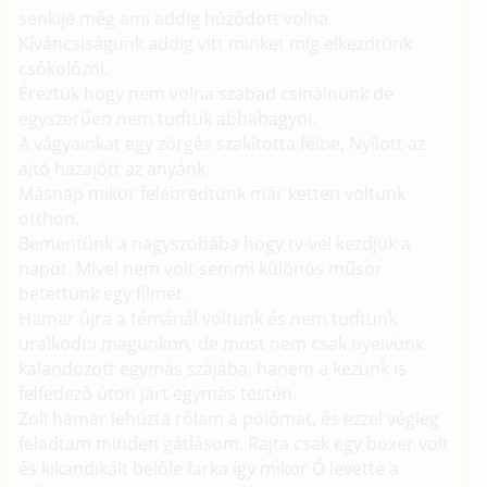
senkije még ami addig húzódott volna.
Kíváncsiságunk addig vitt minket míg elkezdtünk
csókolózni.
Éreztük hogy nem volna szabad csinálnunk de
egyszerűen nem tudtuk abbahagyni.
A vágyainkat egy zörgés szakította félbe, Nyílott az
ajtó hazajött az anyánk.
Másnap mikor felébredtünk már ketten voltunk
otthon.
Bementünk a nagyszobába hogy tv-vel kezdjük a
napot. Mivel nem volt semmi különös műsor
betettünk egy filmet.
Hamar újra a témánál voltunk és nem tudtunk
uralkodni magunkon, de most nem csak nyelvünk
kalandozott egymás szájába, hanem a kezünk is
felfedező úton járt egymás testén.
Zoli hamar lehúzta rólam a pólómat, és ezzel végleg
feladtam minden gátlásom. Rajta csak egy boxer volt
és kikandikált belőle farka így mikor Ő levette a