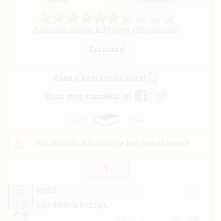
Szavazás átlaga:
6.31
pont (
68
szavazat)
Rakd a kedvenceid közé!
Oszd meg másokkal is!
Hozzászólás írásához be kell jelentkezned!
1
én55
2025. május 19. 13:24
#14
É
Sajnálom a kiscsajt.