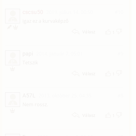
cscsu50
2019. július 14. 00:50
#10
C
igaz ez a kurvaképző
1
Válasz
papi
2014. január 7. 05:01
#9
P
Tetszik
1
Válasz
A57L
2013. október 25. 04:35
#8
A
Nem rossz.
1
Válasz