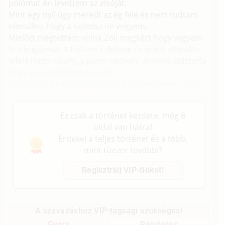
pólómat én levettem az alsóját.
Mint egy nyíl úgy meredt az ég felé és nem tudtam
ellenállni, hogy a számba ne vegyem.
Mielőtt megtettem volna Zoli megkért hogy vegyem
le a bugyimat. A hátamra dőltem és máris elkezdte
lefelé húzni rólam, a punci nedvem annyira átáztatta
hogy csavarni lehetett volna.
Mikor lehúzta én rögtön a hátára döntöttem, de Ő
megállított és átszaladt a szobájába.
Ez csak a történet kezdete, még 8
oldal van hátra!
Érdekel a teljes történet és a több,
mint tízezer további?
Regisztrálj VIP-fiókot!
A szavazáshoz VIP-tagsági szükséges!
Gyors
Részletes