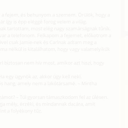
m a fejem, és behunyom a szemem. Örülök, hogy a
r így is épp eléggé forog velem a világ.
ónak tartottam, most elég nagy szamárságnak tűnik.
avar a telefonom. Felkapom a fejemet, előkotrom a
ivel csak Jamie-nek és Carlnak adtam meg a
loma nélkül is kitalálhatom, hogy vagy valamelyikük
rl biztosan nem hív most, amikor azt hiszi, hogy
 egy ügynök az, akkor úgy kell neki.
ős hang, amely nem a lakótársamé. – Mintha
számot? – Túl gyorsan támaszkodom fel az ülésen.
ngja mély, érzéki, és mindannak dacára, amit
t a folyékony tűz.