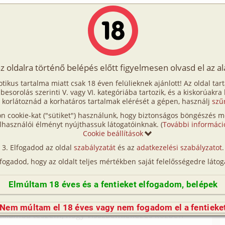
Írók
Tölts fel Te is!
Címkék
Kereső
VIP
Egyéb
az oldalra történő belépés előtt figyelmesen olvasd el az a
rabság 2. részlet
otikus tartalma miatt csak 18 éven felülieknek ajánlott! Az oldal tar
bság 2. részlet
t besorolás szerinti V. vagy VI. kategóriába tartozik, és a kiskorúakra
 korlátoznád a korhatáros tartalmak elérését a gépen, használj
szű
n cookie-kat ("sütiket") használunk, hogy biztonságos böngészés me
etero, anál, bilincs)
lhasználói élményt nyújthassuk látogatóinknak. (
További informáci
Cookie beállítások
ner: Forró rabság című könyvéből
Elfogadod az oldal
szabályzatát
és az
adatkezelési szabályzatot
.
lfogadod, hogy az oldalt teljes mértékben saját felelősségedre látog
tam és még most is formás vagyok nagy mellekkel,
Elmúltam 18 éves és a fentieket elfogadom, belépek
veletek. Rólam több mindent a történeteim közbe
egy limuzin hátuljában. Mielőtt bele kezdenék a
Nem múltam el 18 éves vagy nem fogadom el a fentieke
cikámba teszem, hogy visszaemlékezés közben