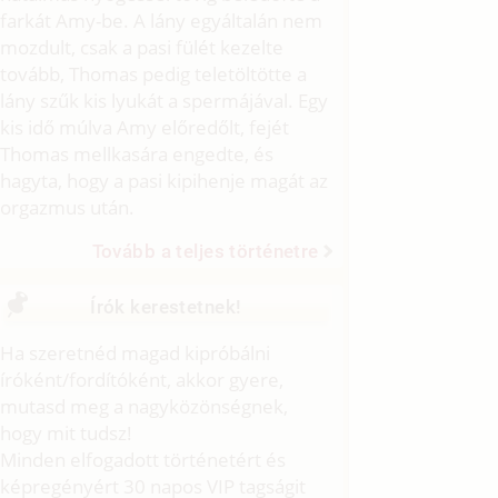
farkát Amy-be. A lány egyáltalán nem
mozdult, csak a pasi fülét kezelte
tovább, Thomas pedig teletöltötte a
lány szűk kis lyukát a spermájával. Egy
kis idő múlva Amy előredőlt, fejét
Thomas mellkasára engedte, és
hagyta, hogy a pasi kipihenje magát az
orgazmus után.
Tovább a teljes történetre
Írók kerestetnek!
Ha szeretnéd magad kipróbálni
íróként/fordítóként, akkor gyere,
mutasd meg a nagyközönségnek,
hogy mit tudsz!
Minden elfogadott történetért és
képregényért 30 napos VIP tagságit