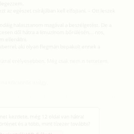
élegezzem.
 az egészet csírájában kell elfojtani. – Ott leszek
a odáig halasztanom magával a beszélgetést. De a
cesen dől hátra a limuzinom bőrülésén... nos,
 ellenállni.
mberrel, aki olyan flegmán bepakolt ennek a
ezúttal erélyesebben. Még csak nem is tettetem,
.
, ha kölcsönös a vágy.
klődést. Neki ez vadászat, és én vagyok a zsákmány.
s
énet kezdete, még 12 oldal van hátra!
történet és a több, mint tízezer további?