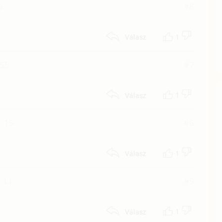
6
#8
1
Válasz
:55
#7
1
Válasz
1:15
#6
1
Válasz
:11
#5
1
Válasz