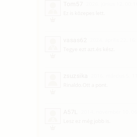
Tom57
2026. június 12. 00:1
T
Ez is közepes lett.
vasas62
2024. április 22. 16
V
Tegye ezt azt.és kész.
zsuzsika
2016. március 5. 1
Rinaldo.Ott a pont.
A57L
2014. november 10. 06
A
Lesz ez még jobb is.