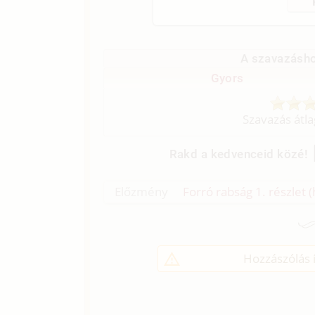
A szavazásho
Gyors
Szavazás átl
Rakd a kedvenceid közé!
Előzmény
Forró rabság 1. részlet (h
Hozzászólás í