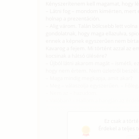
Kényszerítenem kell magamat, hogy l
– Látni fog – mondom kimérten, mert ezt
holnap a prezentáción.
– Alig várom. Talán bölcsebb lett voln
gondolatnak, hogy maga ellazulva, spic
ennek a képnek egyszerűen nem bírtam
Kavarog a fejem. Mi történt azzal az e
kocsinak a hátsó ülésére?
– Újból látni akarom magát – ismétli, 
hogy nem értem. Nem üzletről beszél
– Maga mindig megkapja, amit akar?
– Meg – válaszolja egyszerűen. – Főleg
– Nem az – hazudom.
– Valóban? – Hallom a hangján az érde
A gondolattól begurulok, és ezért hálá
Ez csak a tört
Érdekel a teljes 