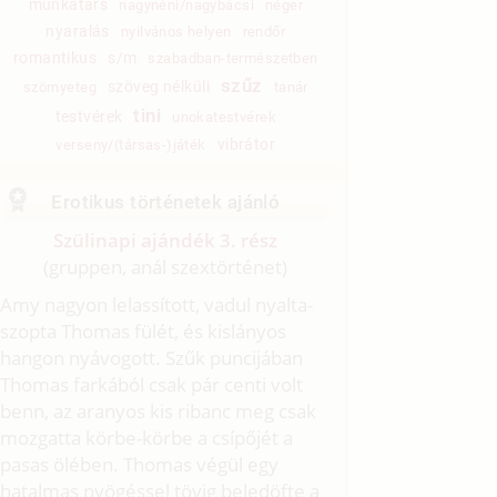
munkatárs
nagynéni/nagybácsi
néger
nyaralás
nyilvános helyen
rendőr
romantikus
s/m
szabadban-természetben
szűz
szöveg nélküli
szörnyeteg
tanár
tini
testvérek
unokatestvérek
vibrátor
verseny/(társas-)játék
Erotikus történetek ajánló
Szülinapi ajándék 3. rész
(gruppen, anál szextörténet)
Amy nagyon lelassított, vadul nyalta-
szopta Thomas fülét, és kislányos
hangon nyávogott. Szűk puncijában
Thomas farkából csak pár centi volt
benn, az aranyos kis ribanc meg csak
mozgatta körbe-körbe a csípőjét a
pasas ölében. Thomas végül egy
hatalmas nyögéssel tövig beledöfte a