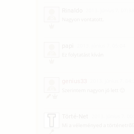
Rinaldo
2013. június 7. 07:3
R
Nagyon vontatott.
papi
2013. június 7. 05:04
P
Ez folytatást kíván
genius33
2013. június 7. 04
G
Szerintem nagyon jó lett 🙂
Törté-Net
2013. június 7. 00
Mi a véleményed a történetről