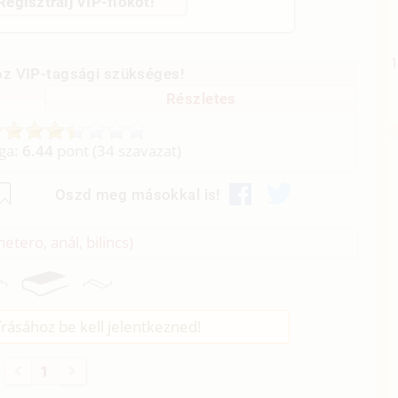
Regisztrálj VIP-fiókot!
z VIP-tagsági szükséges!
Részletes
aga:
6.44
pont (
34
szavazat)
Oszd meg másokkal is!
etero, anál, bilincs)
rásához be kell jelentkezned!
1