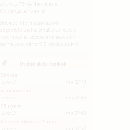
adunk a Törté-Net-re és a
Goldengate.hu
-ra is!
Bővebb információt az
írói
segédleteknél
találhattok, illetve a
fórumban
is szívesen válaszolunk
bármilyen felmerülő kérdésetekre.
Utolsó aktív topikok
Sabina
Tom57
ma 02:10
A menedzser
Tom57
ma 01:58
75 nyara
Tom57
ma 01:43
Generációkon át 2. rész
Tom57
ma 01:34