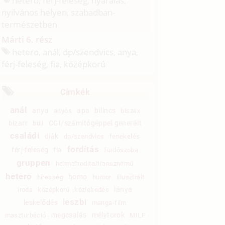
hetero, férj-feleség, nyaralás,
nyilvános helyen, szabadban-
természetben
Márti 6. rész
hetero, anál, dp/
szendvics, anya,
férj-feleség, fia, középkorú
Címkék
anál
anya
apa
bilincs
anyós
biszex
bizarr
CGI/számítógéppel generált
buli
családi
diák
dp/szendvics
fenekelés
fordítás
férj-feleség
fia
fürdőszoba
gruppen
hermafrodita/transznemű
hetero
homo
híresség
humor
illusztrált
lánya
iroda
középkorú
közlekedés
leszbi
leskelődés
manga-film
megcsalás
mélytorok
maszturbáció
MILF