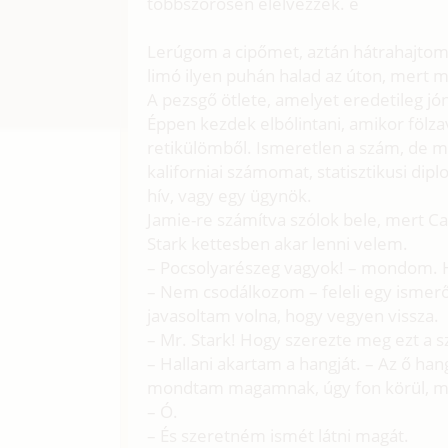
többszörösen elélvezzek. e
Lerúgom a cipőmet, aztán hátrahajto
limó ilyen puhán halad az úton, mert má
A pezsgő ötlete, amelyet eredetileg j
Éppen kezdek elbólintani, amikor fölz
retikülömből. Ismeretlen a szám, de m
kaliforniai számomat, statisztikusi dip
hív, vagy egy ügynök.
Jamie-re számítva szólok bele, mert Ca
Stark kettesben akar lenni velem.
– Pocsolyarészeg vagyok! – mondom. Ha
– Nem csodálkozom – feleli egy ismer
javasoltam volna, hogy vegyen vissza.
– Mr. Stark! Hogy szerezte meg ezt a 
– Hallani akartam a hangját. – Az ő ha
mondtam magamnak, úgy fon körül, min
– Ó.
– És szeretném ismét látni magát.