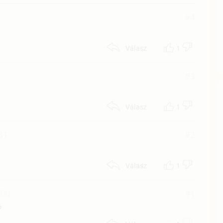
3
#4
1
Válasz
#3
1
Válasz
:31
#2
1
Válasz
:00
#1
?