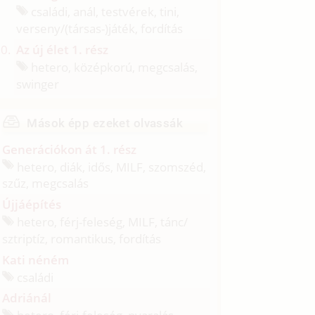
családi, anál, testvérek, tini,
verseny/
(társas-)játék, fordítás
Az új élet 1. rész
hetero, középkorú, megcsalás,
swinger
Mások épp ezeket olvassák
Generációkon át 1. rész
hetero, diák, idős, MILF, szomszéd,
szűz, megcsalás
Újjáépítés
hetero, férj-feleség, MILF, tánc/
sztriptíz, romantikus, fordítás
Kati néném
családi
Adriánál