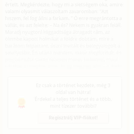
értett. Megkérdezte, hogy mi a sietségem oka, amire
valami olyasmit válaszoltam zavaromban: "Azt
hiszem, fel fog állni a farkam. " Ö erre megrántotta a
vállát, és azt felelte: – Na és? Nekem is gyakran feláll.
Maradj nyugton! Higgadtsága átragadt rám, az
ölembe kapott holmikat a földre dobtam, mire a
barátom felpattant, úszni invitált és belegyalogolt a
sekélyesbe. Én utána mentem, ekkor megfordult, és
megbámulta szinte teljesen merev farkamat, majd
váratlanul megkérdezte, hogy megfoghatja – e. Nem
tudom miért, igenlően bólintottam.
Ez csak a történet kezdete, még 3
oldal van hátra!
Érdekel a teljes történet és a több,
mint tízezer további?
Regisztrálj VIP-fiókot!