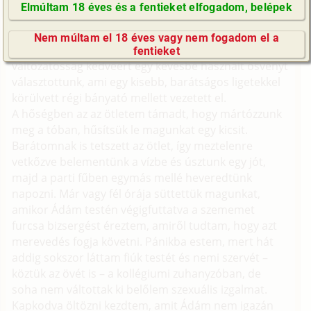
az iskolán kívül is sok közös programunk volt. Együtt
Elmúltam 18 éves és a fentieket elfogadom, belépek
jártunk szakkörre, együtt csajoztuk, együtt jártunk
GyIK / FAQ
edzésre, és futni. Az egyik vakáció előtti meleg napon
Nem múltam el 18 éves vagy nem fogadom el a
Impresszum
kocogni indultunk a város szélén levő erdőbe. A
fentieket
E-mail küldése
változatosság kedvéért egy kevésbé használt ösvényt
választottunk, ami egy kisebb, barátságos ligetekkel
körülvett régi bányató mellett vezetett el.
A hőségben az az ötletem támadt, hogy mártózzunk
meg a tóban, hűsítsük le magunkat egy kicsit.
Barátomnak is tetszett az ötlet, így meztelenre
vetkőzve belementünk a vízbe és úsztunk egy jót,
majd a parti fűben egymás mellé heveredtünk
napozni. Már vagy fél órája süttettük magunkat,
amikor Ádám testén végigfuttatva a szememet
furcsa bizsergést éreztem, amiről tudtam, hogy azt
merevedés fogja követni. Pánikba estem, mert hát
addig sokszor láttam fiúk testét és nemi szervét –
köztük az övét is – a kollégiumi zuhanyzóban, de
soha nem váltottak ki belőlem szexuális izgalmat.
Kapkodva öltözni kezdtem, amit Ádám nem igazán