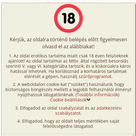
Főoldal
/
Történetek
/
Homo
/
Középiskola
Történetek
Középiskola
Képregények
Kérjük, az oldalra történő belépés előtt figyelmesen
Filmek
olvasd el az alábbiakat!
homo
Írók
GS
Az oldal erotikus tartalma miatt csak 18 éven felülieknek
ajánlott! Az oldal tartalmai az Mttv. által rögzített besorolás
Tölts
szerinti V. vagy VI. kategóriába tartozik, és a kiskorúakra káros
Címkék
hatással lehetnek. Ha korlátoznád a korhatáros tartalmak
Szavazás átlaga:
7.39
pont (
57
szavazat)
fel
elérését a gépen, használj
szűrőprogramot
.
Kereső
Megjelenés:
2008. március 12.
A weboldalon cookie-kat ("sütiket") használunk, hogy
Te
Hossz:
4 999 karakter
biztonságos böngészés mellett a legjobb felhasználói élményt
VIP
nyújthassuk látogatóinknak. (
További információk
)
Elolvasva:
2 941 alkalommal
is!
Cookie beállítások
Fórum
Elfogadod az oldal
szabályzatát
és az
adatkezelési
Középiskolás voltam, 17 éves, amikor átéltem első
szabályzatot
.
Versenyeink
homoerotikus élményemet, ami azután későbbi
Elfogadod, hogy az oldalt teljes mértékben saját
szexuális életemre is nagy hatással volt.
Ügyfélszolgálat
felelősségedre látogatod.
Egyik osztálytársammal jó barátságban voltam, így
Írói segédletek