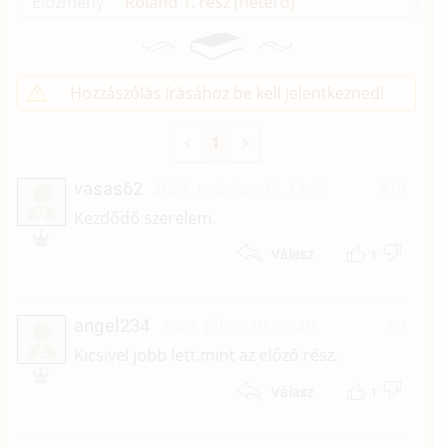
Előzmény
Roland 1. rész (hetero)
Hozzászólás írásához be kell jelentkezned!
1
vasas62
2023. március 24. 13:13
#10
V
Kezdődő szerelem.
1
Válasz
angel234
2022. július 10. 03:40
#9
A
Kicsivel jobb lett,mint az előző rész.
1
Válasz