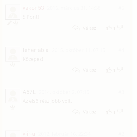
vakon53
2016. március 31. 14:38
#5
V
5 Pont!
1
Válasz
feherfabia
2015. október 11. 07:15
#4
F
Közepes!
1
Válasz
A57L
2014. október 2. 07:15
#3
A
Az első rész jobb volt.
1
Válasz
v-ir-a
2012. február 16. 22:34
#2