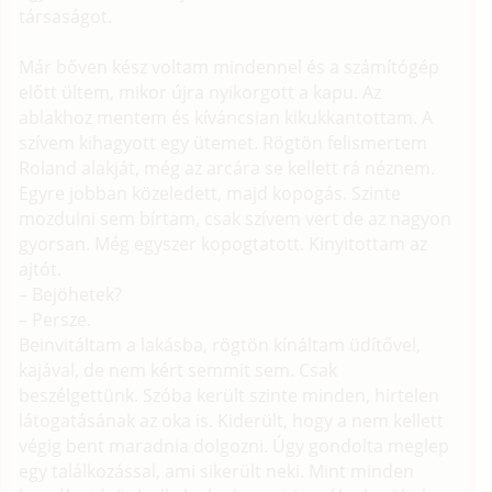
társaságot.
Már bőven kész voltam mindennel és a számítógép
előtt ültem, mikor újra nyikorgott a kapu. Az
ablakhoz mentem és kíváncsian kikukkantottam. A
szívem kihagyott egy ütemet. Rögtön felismertem
Roland alakját, még az arcára se kellett rá néznem.
Egyre jobban közeledett, majd kopogás. Szinte
mozdulni sem bírtam, csak szívem vert de az nagyon
gyorsan. Még egyszer kopogtatott. Kinyitottam az
ajtót.
– Bejöhetek?
– Persze.
Beinvitáltam a lakásba, rögtön kínáltam üdítővel,
kajával, de nem kért semmit sem. Csak
beszélgettünk. Szóba került szinte minden, hirtelen
látogatásának az oka is. Kiderült, hogy a nem kellett
végig bent maradnia dolgozni. Úgy gondolta meglep
egy találkozással, ami sikerült neki. Mint minden