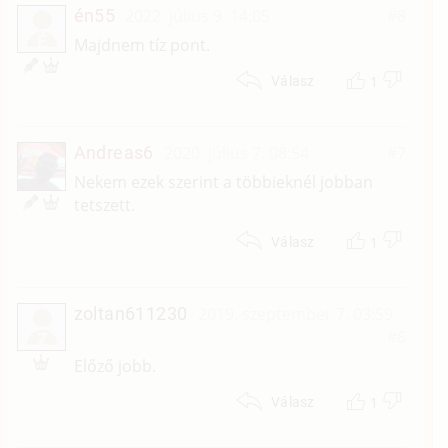
én55
2022. július 9. 14:05
#8
É
Majdnem tíz pont.
1
Válasz
Andreas6
2020. július 7. 08:54
#7
Nekem ezek szerint a többieknél jobban
tetszett.
1
Válasz
zoltan611230
2019. szeptember 7. 03:59
#6
Z
Előző jobb.
1
Válasz