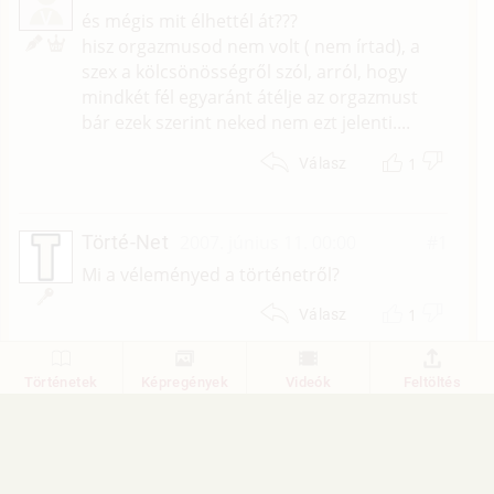
V
és mégis mit élhettél át???
hisz orgazmusod nem volt ( nem írtad), a
szex a kölcsönösségről szól, arról, hogy
mindkét fél egyaránt átélje az orgazmust
bár ezek szerint neked nem ezt jelenti....
1
Válasz
Törté-Net
2007. június 11. 00:00
#1
Mi a véleményed a történetről?
1
Válasz
Történetek
Képregények
Videók
Feltöltés
1