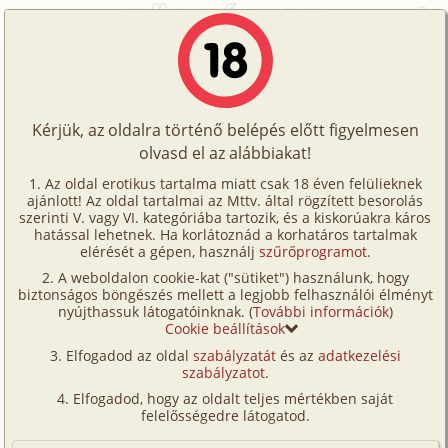
Főoldal
/
Történetek
/
Hetero
/
Roland 2. rész
Történetek
Roland 2. rész
Képregények
Kérjük, az oldalra történő belépés előtt figyelmesen
Filmek
olvasd el az alábbiakat!
hetero
Írók
Mary
Az oldal erotikus tartalma miatt csak 18 éven felülieknek
ajánlott! Az oldal tartalmai az Mttv. által rögzített besorolás
Tölts
szerinti V. vagy VI. kategóriába tartozik, és a kiskorúakra káros
Címkék
hatással lehetnek. Ha korlátoznád a korhatáros tartalmak
Szavazás átlaga:
6.91
pont (
22
szavazat)
fel
elérését a gépen, használj
szűrőprogramot
.
Kereső
Megjelenés:
2007. június 11.
A weboldalon cookie-kat ("sütiket") használunk, hogy
Te
Hossz:
12 282 karakter
biztonságos böngészés mellett a legjobb felhasználói élményt
VIP
nyújthassuk látogatóinknak. (
További információk
)
Elolvasva:
877 alkalommal
is!
Cookie beállítások
Fórum
Elfogadod az oldal
szabályzatát
és az
adatkezelési
Előzmény
Roland 1. rész (hetero)
szabályzatot
.
Versenyeink
Elfogadod, hogy az oldalt teljes mértékben saját
Unottan álltam neki a házimunkának közben, pedig
Ügyfélszolgálat
felelősségedre látogatod.
zenét hallgattam. Próbáltam a gondolataimat terelni
Írói segédletek