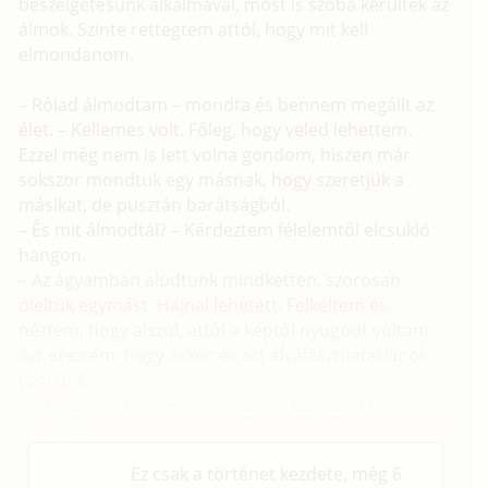
beszélgetésünk alkalmával, most is szóba kerültek az
álmok. Szinte rettegtem attól, hogy mit kell
elmondanom.
– Rólad álmodtam – mondta és bennem megállt az
élet. – Kellemes volt. Főleg, hogy veled lehettem.
Ezzel még nem is lett volna gondom, hiszen már
sokszor mondtuk egy másnak, hogy szeretjük a
másikat, de pusztán barátságból.
– És mit álmodtál? – Kérdeztem félelemtől elcsukló
hangon.
– Az ágyamban aludtunk mindketten, szorosan
öleltük egymást. Hajnal lehetett. Felkeltem és
néztem, hogy alszol, attól a képtől nyugodt voltam.
Azt éreztem, hogy akkor és ott elválaszthatatlanok
vagyunk.
– Valóban? – Éreztem, hogy a vér kiszökik az
arcomból.
Ez csak a történet kezdete, még 6