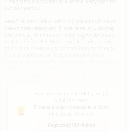
– meg fogta a lány kezét és a kézfejére egy gyengéd
csókot nyomott
Monának szimpatikus volt Frod, sokat beszélgetett
vele minden féléről amiről csak lehet, miután meg
itta koktélját el mentek táncolni, nagyon jól érezte
magát a férfi mellet. Miután már kifáradtak a sok
táncolástól és Mona úgy döntött, hogy haza megy
Frod fel ajánlotta neki hogy haza kíséri amit ő
örömest elfogadott. Kivette a ruhatárból kabátját és
táskáját majd elindultak.
– Valóban hiszel a Vámpírokban? – kérdezte
meglepődve Frod
Ez csak a történet kezdete, még 4
oldal van hátra!
Érdekel a teljes történet és a több,
mint tízezer további?
Regisztrálj VIP-fiókot!