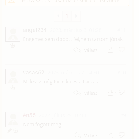
Hozzászólás írásához be kell jelentkezned!
1
angel234
2023. március 3. 01:28
#11
A
Engemet sem dobott fel,nem tartom jónak.
1
Válasz
vasas62
2023. március 2. 14:50
#10
V
Mi lessz még Piroska és a Farkas.
1
Válasz
én55
2022. július 25. 10:11
#9
É
Nem fogott meg.
1
Válasz