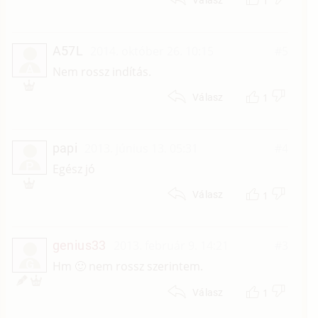
1
A57L
2014. október 26. 10:15
#5
A
Nem rossz indítás.
1
Válasz
papi
2013. június 13. 05:31
#4
P
Egész jó
1
Válasz
genius33
2013. február 9. 14:21
#3
G
Hm 🙂 nem rossz szerintem.
1
Válasz