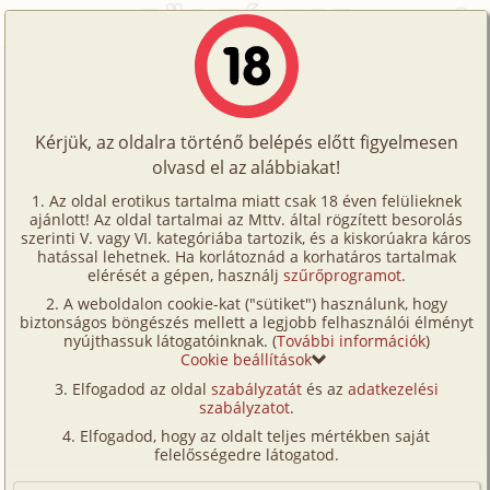
Főoldal
/
Történetek
/
Hetero
/
Vad szenvedélyek éjszakája 1. rész
Történetek
Vad szenvedélyek éjszakája 1. rész
Képregények
Kérjük, az oldalra történő belépés előtt figyelmesen
Filmek
olvasd el az alábbiakat!
hetero
Írók
Vámpír_Lady
Az oldal erotikus tartalma miatt csak 18 éven felülieknek
ajánlott! Az oldal tartalmai az Mttv. által rögzített besorolás
Tölts
szerinti V. vagy VI. kategóriába tartozik, és a kiskorúakra káros
Címkék
hatással lehetnek. Ha korlátoznád a korhatáros tartalmak
Szavazás átlaga:
5
pont (
20
szavazat)
fel
elérését a gépen, használj
szűrőprogramot
.
Kereső
Megjelenés:
2007. március 6.
A weboldalon cookie-kat ("sütiket") használunk, hogy
Te
Hossz:
7 746 karakter
biztonságos böngészés mellett a legjobb felhasználói élményt
VIP
nyújthassuk látogatóinknak. (
További információk
)
Elolvasva:
1 444 alkalommal
is!
Cookie beállítások
Fórum
Elfogadod az oldal
szabályzatát
és az
adatkezelési
Folytatás
Vad szenvedélyek éjszakája 2. rész
szabályzatot
.
Versenyeink
(hetero)
Elfogadod, hogy az oldalt teljes mértékben saját
Ügyfélszolgálat
felelősségedre látogatod.
Mona egy éjjeli iskolában tanult mivel az volt
Írói segédletek