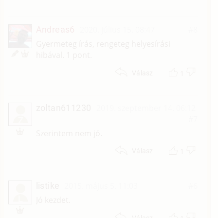
Andreas6
2020. július 15. 08:47
#8
Gyermeteg írás, rengeteg helyesírási
hibával. 1 pont.
1
Válasz
zoltan611230
2019. szeptember 14. 06:12
#7
Z
Szerintem nem jó.
1
Válasz
listike
2015. május 5. 11:03
#6
L
Jó kezdet.
Válasz