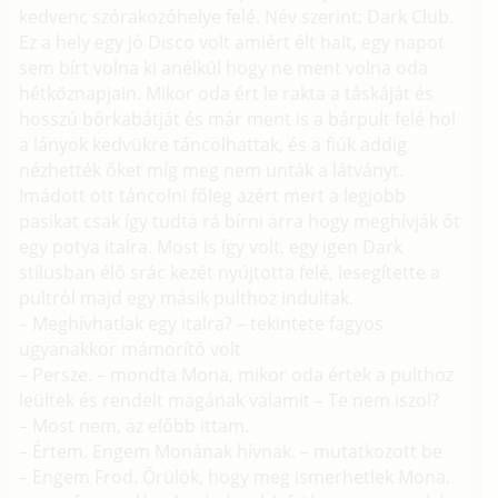
kedvenc szórakozóhelye felé. Név szerint: Dark Club.
Ez a hely egy jó Disco volt amiért élt halt, egy napot
sem bírt volna ki anélkül hogy ne ment volna oda
hétköznapjain. Mikor oda ért le rakta a táskáját és
hosszú bőrkabátját és már ment is a bárpult felé hol
a lányok kedvükre táncolhattak, és a fiúk addig
nézhették őket míg meg nem unták a látványt.
Imádott ott táncolni főleg azért mert a legjobb
pasikat csak így tudta rá bírni arra hogy meghívják őt
egy potya italra. Most is így volt, egy igen Dark
stílusban élő srác kezét nyújtotta felé, lesegítette a
pultról majd egy másik pulthoz indultak.
– Meghívhatlak egy italra? – tekintete fagyos
ugyanakkor mámorító volt
– Persze. – mondta Mona, mikor oda értek a pulthoz
leültek és rendelt magának valamit – Te nem iszol?
– Most nem, az előbb ittam.
– Értem. Engem Monának hívnak. – mutatkozott be
– Engem Frod. Örülök, hogy meg ismerhetlek Mona.