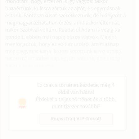
mondtam, hogy ezzel én is így vagyok! Mikor
hazaértünk, kulcsra zártuk az ajtót, és egymásnak
estünk. Fantasztikusat szeretkeztünk, de hiányzott a
megmagyarázhatatlan érzés, amit akkor éltem át,
mikor Szabival voltam. Ráadásul Ádám is végig Rá
gondolt, ebben mai napig biztos vagyok. Megint
megfogadtuk, hogy ez volt az utolsó, ám másnap
mégis egymás karjai között kötöttünk ki. Az utolsó
héten már minden nap együtt voltunk, de ez még
mindig csak szex volt.
Ez csak a történet kezdete, még 4
oldal van hátra!
Érdekel a teljes történet és a több,
mint tízezer további?
Regisztrálj VIP-fiókot!