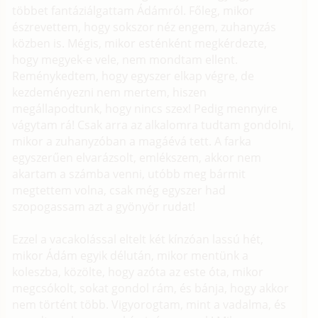
többet fantáziálgattam Ádámról. Főleg, mikor
észrevettem, hogy sokszor néz engem, zuhanyzás
közben is. Mégis, mikor esténként megkérdezte,
hogy megyek-e vele, nem mondtam ellent.
Reménykedtem, hogy egyszer elkap végre, de
kezdeményezni nem mertem, hiszen
megállapodtunk, hogy nincs szex! Pedig mennyire
vágytam rá! Csak arra az alkalomra tudtam gondolni,
mikor a zuhanyzóban a magáévá tett. A farka
egyszerűen elvarázsolt, emlékszem, akkor nem
akartam a számba venni, utóbb meg bármit
megtettem volna, csak még egyszer had
szopogassam azt a gyönyör rudat!
Ezzel a vacakolással eltelt két kínzóan lassú hét,
mikor Ádám egyik délután, mikor mentünk a
koleszba, közölte, hogy azóta az este óta, mikor
megcsókolt, sokat gondol rám, és bánja, hogy akkor
nem történt több. Vigyorogtam, mint a vadalma, és