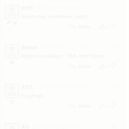
én55
2022. április 26. 08:19
#5
É
Nálam meg a minimum 1 pont.
1
Válasz
Barkas
2019. március 27. 18:02
#4
B
Nagyon tanulságos. Több, mint 9 pont.
1
Válasz
A57L
2014. november 20. 08:59
#3
A
Ez gyenge.
1
Válasz
iklo
2007. január 22. 14:08
#2