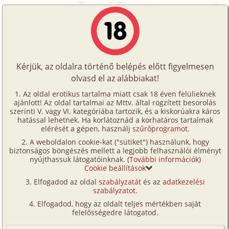
Főoldal
/
Történetek
/
Homo
/
Koleszos napjaim 5. rész
Történetek
Koleszos napjaim 5. rész
Képregények
Kérjük, az oldalra történő belépés előtt figyelmesen
Filmek
olvasd el az alábbiakat!
homo
Írók
Micimacko
Az oldal erotikus tartalma miatt csak 18 éven felülieknek
ajánlott! Az oldal tartalmai az Mttv. által rögzített besorolás
Tölts
szerinti V. vagy VI. kategóriába tartozik, és a kiskorúakra káros
Címkék
hatással lehetnek. Ha korlátoznád a korhatáros tartalmak
Szavazás átlaga:
7.65
pont (
37
szavazat)
fel
elérését a gépen, használj
szűrőprogramot
.
Kereső
Megjelenés:
2006. szeptember 21.
A weboldalon cookie-kat ("sütiket") használunk, hogy
Te
Hossz:
8 768 karakter
biztonságos böngészés mellett a legjobb felhasználói élményt
VIP
nyújthassuk látogatóinknak. (
További információk
)
Elolvasva:
1 771 alkalommal
is!
Cookie beállítások
Fórum
Elfogadod az oldal
szabályzatát
és az
adatkezelési
Előzmény
Koleszos napjaim 4. rész (homo)
szabályzatot
.
Versenyeink
Elfogadod, hogy az oldalt teljes mértékben saját
Már csak 1 hónap volt hátra a suliból, de még így is
Ügyfélszolgálat
felelősségedre látogatod.
kínszenvedés volt minden nap látnom Szabit.
Írói segédletek