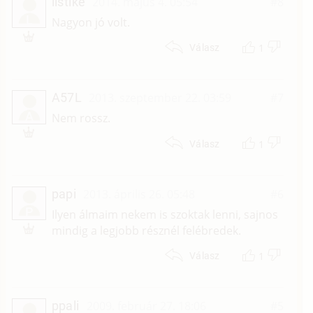
listike
2014. május 4. 05:54
#8
L
Nagyon jó volt.
1
Válasz
A57L
2013. szeptember 22. 03:59
#7
A
Nem rossz.
1
Válasz
papi
2013. április 26. 05:48
#6
P
Ilyen álmaim nekem is szoktak lenni, sajnos
mindig a legjobb résznél felébredek.
1
Válasz
ppali
2009. február 27. 18:06
#5