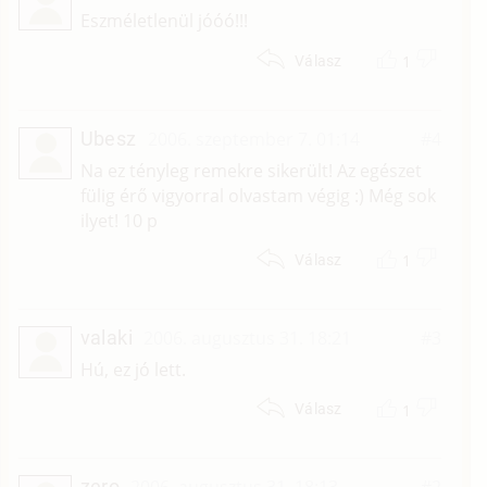
Eszméletlenül jóóó!!!
1
Válasz
Ubesz
2006. szeptember 7. 01:14
#4
Na ez tényleg remekre sikerült! Az egészet
fülig érő vigyorral olvastam végig :) Még sok
ilyet! 10 p
1
Válasz
valaki
2006. augusztus 31. 18:21
#3
Hú, ez jó lett.
1
Válasz
zero