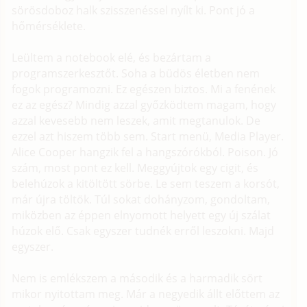
sörösdoboz halk szisszenéssel nyílt ki. Pont jó a
hőmérséklete.
Leültem a notebook elé, és bezártam a
programszerkesztőt. Soha a büdös életben nem
fogok programozni. Ez egészen biztos. Mi a fenének
ez az egész? Mindig azzal győzködtem magam, hogy
azzal kevesebb nem leszek, amit megtanulok. De
ezzel azt hiszem több sem. Start menü, Media Player.
Alice Cooper hangzik fel a hangszórókból. Poison. Jó
szám, most pont ez kell. Meggyújtok egy cigit, és
belehúzok a kitöltött sörbe. Le sem teszem a korsót,
már újra töltök. Túl sokat dohányzom, gondoltam,
miközben az éppen elnyomott helyett egy új szálat
húzok elő. Csak egyszer tudnék erről leszokni. Majd
egyszer.
Nem is emlékszem a második és a harmadik sört
mikor nyitottam meg. Már a negyedik állt előttem az