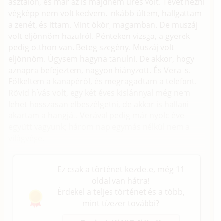
asztalon, és már az is majdnem üres volt. Tévét nézni
végképp nem volt kedvem. Inkább ültem, hallgattam
a zenét, és ittam. Mint ökör, magamban. De muszáj
volt eljönnöm hazulról. Pénteken vizsga, a gyerek
pedig otthon van. Beteg szegény. Muszáj volt
eljönnöm. Úgysem hagyna tanulni. De akkor, hogy
aznapra befejeztem, nagyon hiányzott. És Vera is.
Fölkeltem a kanapéról, és megragadtam a telefont.
Rövid hívás volt, egy két éves kislánnyal még nem
lehet hosszasan elbeszélgetni, de akkor is hallani
akartam a hangját. Verával pedig már nyolc éve
együtt vagyunk; három nap egymás nélkül nem a
világvége.
Ez csak a történet kezdete, még 11
oldal van hátra!
Érdekel a teljes történet és a több,
mint tízezer további?