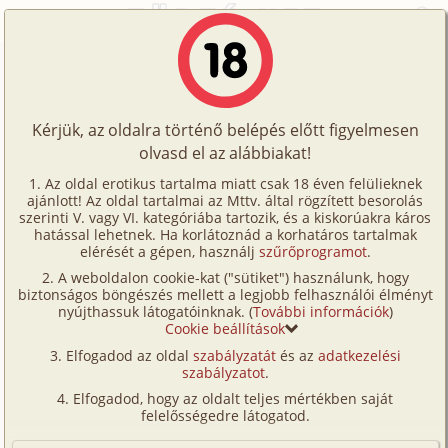
Főoldal
/
Történetek
/
Gruppen
/
A változatosság gyönyöre
Történetek
A változatosság gyönyöre
Képregények
Kérjük, az oldalra történő belépés előtt figyelmesen
Filmek
olvasd el az alábbiakat!
gruppen
Írók
Hidrox
Az oldal erotikus tartalma miatt csak 18 éven felülieknek
ajánlott! Az oldal tartalmai az Mttv. által rögzített besorolás
Tölts
szerinti V. vagy VI. kategóriába tartozik, és a kiskorúakra káros
Címkék
hatással lehetnek. Ha korlátoznád a korhatáros tartalmak
Szavazás átlaga:
8.09
pont (
43
szavazat)
fel
elérését a gépen, használj
szűrőprogramot
.
Kereső
Megjelenés:
2006. augusztus 31.
A weboldalon cookie-kat ("sütiket") használunk, hogy
Te
Hossz:
23 413 karakter
biztonságos böngészés mellett a legjobb felhasználói élményt
VIP
nyújthassuk látogatóinknak. (
További információk
)
Elolvasva:
6 671 alkalommal
is!
Cookie beállítások
Fórum
Elfogadod az oldal
szabályzatát
és az
adatkezelési
Fáradtan dobtam félre a könyvet. Elég volt mára.
szabályzatot
.
Versenyeink
Kezdtem úgy érezni, mintha az agyam egy vízzel
Elfogadod, hogy az oldalt teljes mértékben saját
telített szivacs volna; egy újabb csepp már csak
Ügyfélszolgálat
felelősségedre látogatod.
akkor fér el benne, ha egy kifolyik alul. Mintha
Írói segédletek