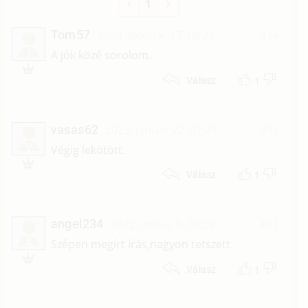
1
Tom57
2024. február 17. 00:28
#14
T
A jók közé sorolom.
1
Válasz
vasas62
2023. január 22. 07:43
#13
V
Végig lekötött.
1
Válasz
angel234
2022. május 9. 03:25
#12
A
Szépen megírt írás,nagyon tetszett.
1
Válasz