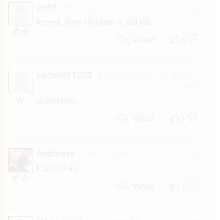
én55
2022. május 8. 12:56
#11
É
Remek, ilyen történet is kell ide.
1
Válasz
zoltan611230
2020. november 13. 03:42
#10
Z
Jó történet.
1
Válasz
Andreas6
2020. május 6. 07:24
#9
Kitűnő írás.
1
Válasz