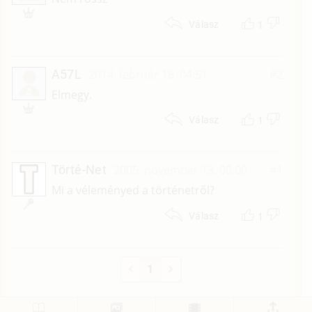
1
Válasz
A57L
2014. február 18. 04:51
#2
A
Elmegy.
1
Válasz
Törté-Net
2005. november 13. 00:00
#1
Mi a véleményed a történetről?
1
Válasz
1