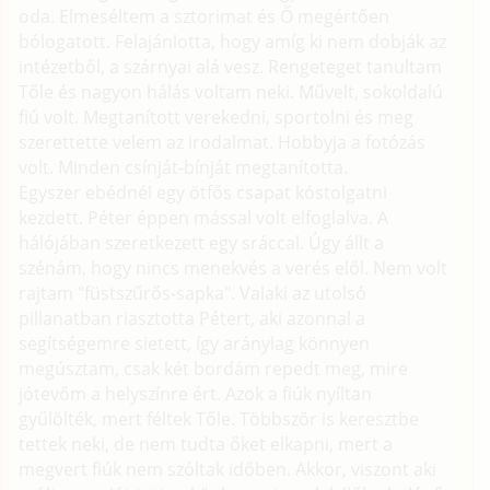
oda. Elmeséltem a sztorimat és Ő megértően
bólogatott. Felajánlotta, hogy amíg ki nem dobják az
intézetből, a szárnyai alá vesz. Rengeteget tanultam
Tőle és nagyon hálás voltam neki. Művelt, sokoldalú
fiú volt. Megtanított verekedni, sportolni és meg
szerettette velem az irodalmat. Hobbyja a fotózás
volt. Minden csínját-bínját megtanította.
Egyszer ebédnél egy ötfős csapat kóstolgatni
kezdett. Péter éppen mással volt elfoglalva. A
hálójában szeretkezett egy sráccal. Úgy állt a
szénám, hogy nincs menekvés a verés elől. Nem volt
rajtam "füstszűrős-sapka". Valaki az utolsó
pillanatban riasztotta Pétert, aki azonnal a
segítségemre sietett, így aránylag könnyen
megúsztam, csak két bordám repedt meg, mire
jótevőm a helyszínre ért. Azok a fiúk nyíltan
gyűlölték, mert féltek Tőle. Többször is keresztbe
tettek neki, de nem tudta őket elkapni, mert a
megvert fiúk nem szóltak időben. Akkor, viszont aki