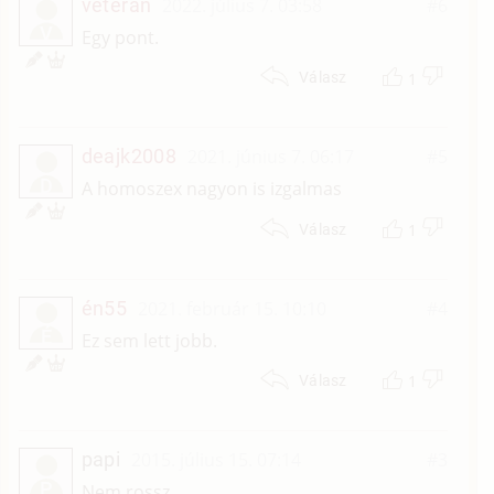
veteran
2022. július 7. 03:58
#6
V
Egy pont.
1
Válasz
deajk2008
2021. június 7. 06:17
#5
D
A homoszex nagyon is izgalmas
1
Válasz
én55
2021. február 15. 10:10
#4
É
Ez sem lett jobb.
1
Válasz
papi
2015. július 15. 07:14
#3
P
Nem rossz