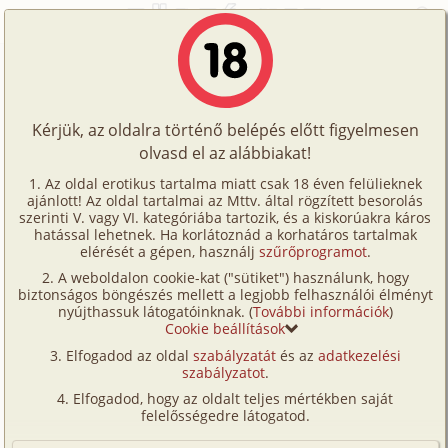
Főoldal
/
Történetek
/
Homo
/
Akarva-akaratlan 2. fejezet
Történetek
Akarva-akaratlan 2. fejezet
Képregények
Kérjük, az oldalra történő belépés előtt figyelmesen
Filmek
olvasd el az alábbiakat!
homo
Írók
Wolfsoft
Az oldal erotikus tartalma miatt csak 18 éven felülieknek
ajánlott! Az oldal tartalmai az Mttv. által rögzített besorolás
Tölts
szerinti V. vagy VI. kategóriába tartozik, és a kiskorúakra káros
Címkék
hatással lehetnek. Ha korlátoznád a korhatáros tartalmak
Szavazás átlaga:
5.02
pont (
41
szavazat)
fel
elérését a gépen, használj
szűrőprogramot
.
Kereső
Megjelenés:
2005. november 13.
A weboldalon cookie-kat ("sütiket") használunk, hogy
Te
Hossz:
15 417 karakter
biztonságos böngészés mellett a legjobb felhasználói élményt
VIP
nyújthassuk látogatóinknak. (
További információk
)
Elolvasva:
4 205 alkalommal
is!
Cookie beállítások
Fórum
Elfogadod az oldal
szabályzatát
és az
adatkezelési
Előzmény
Akarva-akaratlan 1. fejezet (bizarr,
szabályzatot
.
Versenyeink
anál, bilincs)
Elfogadod, hogy az oldalt teljes mértékben saját
Ügyfélszolgálat
felelősségedre látogatod.
Mivel tudtam, hogy tettem megtorlást fog
Írói segédletek