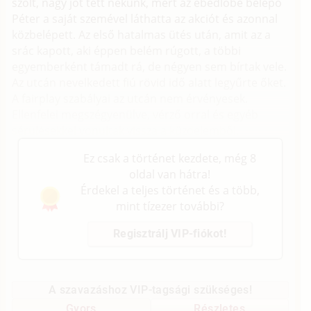
szólt, nagy jót tett nekünk, mert az ebédlőbe belépő
Péter a saját szemével láthatta az akciót és azonnal
közbelépett. Az első hatalmas ütés után, amit az a
srác kapott, aki éppen belém rúgott, a többi
egyemberként támadt rá, de négyen sem bírtak vele.
Az utcán nevelkedett fiú rövid idő alatt legyűrte őket.
A fairplay szabályai az utcán nem érvényesek.
Ellenfelei megszégyenülve, vérző orral és egyéb
sérülésekkel vonultak vissza a küzdelemből.
Ez csak a történet kezdete, még 8
oldal van hátra!
Érdekel a teljes történet és a több,
mint tízezer további?
Regisztrálj VIP-fiókot!
A szavazáshoz VIP-tagsági szükséges!
Gyors
Részletes