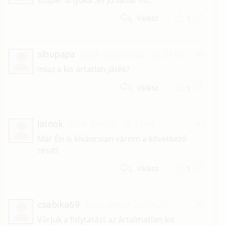
1
Válasz
sihupapa
2008. szeptember 30. 21:09
#8
miaz a kis ártatlan játék?
1
Válasz
latnok
2008. február 18. 15:49
#7
Már Én is kíváncsian várom a következő
részt!
1
Válasz
csabika69
2008. január 26. 19:25
#6
Várjuk a folytatást az ártalmatlan kis