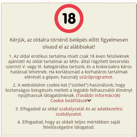
Főoldal
/
Történetek
/
Családi
/
Hab a tortán 3. rész
Történetek
Hab a tortán 3. rész
Képregények
Kérjük, az oldalra történő belépés előtt figyelmesen
Filmek
olvasd el az alábbiakat!
családi
Írók
Judith
Az oldal erotikus tartalma miatt csak 18 éven felülieknek
ajánlott! Az oldal tartalmai az Mttv. által rögzített besorolás
Tölts
szerinti V. vagy VI. kategóriába tartozik, és a kiskorúakra káros
Címkék
hatással lehetnek. Ha korlátoznád a korhatáros tartalmak
Szavazás átlaga:
8.51
pont (
160
szavazat)
fel
elérését a gépen, használj
szűrőprogramot
.
Kereső
Megjelenés:
2005. május 22.
A weboldalon cookie-kat ("sütiket") használunk, hogy
Te
Hossz:
5 923 karakter
biztonságos böngészés mellett a legjobb felhasználói élményt
VIP
nyújthassuk látogatóinknak. (
További információk
)
Elolvasva:
14 199 alkalommal
is!
Cookie beállítások
Fórum
Elfogadod az oldal
szabályzatát
és az
adatkezelési
Előzmény
Hab a tortán 2. rész (családi)
szabályzatot
.
Versenyeink
Elfogadod, hogy az oldalt teljes mértékben saját
(Minden résztvevő a képzelet szülötte (így nincs vérségi
Ügyfélszolgálat
felelősségedre látogatod.
kapcsolat közöttük), a valósággal való bármilyen egyezés
a véletlen műve.)
Írói segédletek