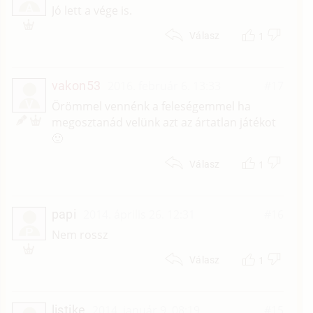
A
Jó lett a vége is.
1
Válasz
vakon53
2016. február 6. 13:33
#17
V
Örömmel vennénk a feleségemmel ha
megosztanád velünk azt az ártatlan játékot
🙂
1
Válasz
papi
2014. április 26. 12:31
#16
P
Nem rossz
1
Válasz
listike
2014. január 9. 08:19
#15