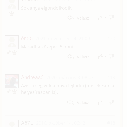
V
Sok anya elgondolkodik.
1
Válasz
én55
2021. november 24. 21:09
#20
É
Maradt a közepes 5 pont.
1
Válasz
Andreas6
2020. március 8. 08:47
#19
Azért még volna hová fejlődni (mellékesen a
helyesírásban is).
1
Válasz
A57L
2016. október 14. 06:42
#18