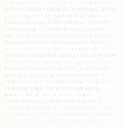
szoknyám felcsússzon a combomon. Titkon néztem,
és láttam, hogy a nadrágja dudorodni kezd. Elfogott
a vágy, hogy bennem legyen, kitöltsön, lüktessen
bennem. A puncim kezdet nedvesedni, már attól
tartottam hogy a ruhámon is meg fog látszani.
Mintegy véletlenül megfogtam a combját. O a kezét
rátette a combomra, majd a szoknyám alá nyúlt,
simogatott eloször a combom, majd haladt a keze a
harisnya és a bugyi által szabadon hagyott területre.
Ott elidozött egy kicsit, majd a tangám vonalán
haladva elérte a puncimat. Amikor pirosat kaptunk,
lazitottam egy kicsit, és majdnem nekiestem. A
mellettünk megállt kocsiból kissé furcsán nézett
minket egy öregúr. Nehéz volt a vezetésre is
koncentrálni, de szerencsére nemsokára
hazaérkeztünk. Alig vártam, hogy felérjünk. A
szobában lerúgtam a cipom, öntöttem két pohár
italt, leültem a kanapéra, és kényelmesen ledoltem.
Odahúzódott o is mellém. Kacéran koccintottam
vele, közelítettem a számmal felé. Hirtelen hevesen