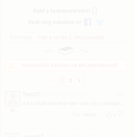
Rakd a kedvenceid közé!
Oszd meg másokkal is!
Előzmény
Hab a tortán 2. rész (családi)
Hozzászólás írásához be kell jelentkezned!
1
2
Tom57
2024. május 9. 00:47
#22
T
A kis hibák ellenére nem volt rossz sorozat.
1
Válasz
vasas62
2022. november 2. 10:13
#21