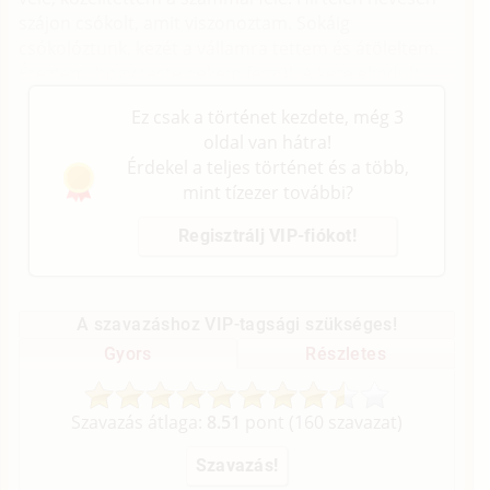
szájon csókolt, amit viszonoztam. Sokáig
csókolóztunk, kezét a vállamra tettem és átöleltem.
Éreztem, hogy teste nekem feszül. A keze elindult.
Ez csak a történet kezdete, még 3
oldal van hátra!
Érdekel a teljes történet és a több,
mint tízezer további?
Regisztrálj VIP-fiókot!
A szavazáshoz VIP-tagsági szükséges!
Gyors
Részletes
Szavazás átlaga:
8.51
pont (
160
szavazat)