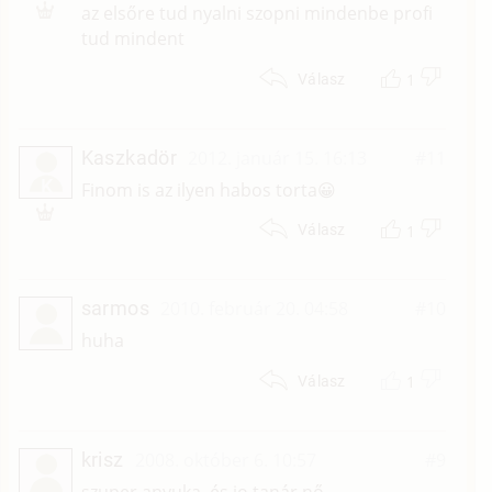
az elsőre tud nyalni szopni mindenbe profi
tud mindent
1
Válasz
Kaszkadör
2012. január 15. 16:13
#11
K
Finom is az ilyen habos torta😀
1
Válasz
sarmos
2010. február 20. 04:58
#10
huha
1
Válasz
krisz
2008. október 6. 10:57
#9
szuper anyuka ,és jo tanár nő.