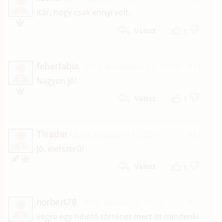
L
Kár, hogy csak ennyi volt.
1
Válasz
feherfabia
2013. november 17. 07:19
#14
F
Nagyon jó!
1
Válasz
Tivadar
2013. október 24. 22:51
#13
T
Jó, életszerű!
1
Válasz
norbert78
2013. január 12. 11:23
#12
N
végre egy hihető történet mert itt mindenki