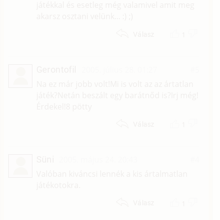
játékkal és esetleg még valamivel amit meg
akarsz osztani velünk... :) ;)
1
Válasz
Gerontofil
2005. július 28. 01:27
#5
Na ez már jobb volt!Mi is volt az az ártatlan
játék?Netán beszált egy barátnőd is?Irj még!
Érdekel!8 pötty
1
Válasz
Süni
2005. május 24. 20:43
#4
Valóban kiváncsi lennék a kis ártalmatlan
játékotokra.
1
Válasz