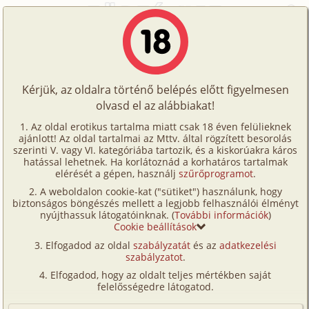
Főoldal
/
Történetek
/
Családi
/
Vera 4. rész
Történetek
Vera 4. rész
Képregények
Kérjük, az oldalra történő belépés előtt figyelmesen
Filmek
olvasd el az alábbiakat!
családi
Írók
Pauba
Az oldal erotikus tartalma miatt csak 18 éven felülieknek
ajánlott! Az oldal tartalmai az Mttv. által rögzített besorolás
Tölts
szerinti V. vagy VI. kategóriába tartozik, és a kiskorúakra káros
Címkék
hatással lehetnek. Ha korlátoznád a korhatáros tartalmak
Szavazás átlaga:
8.54
pont (
113
szavazat)
fel
elérését a gépen, használj
szűrőprogramot
.
Kereső
Megjelenés:
2005. április 24.
A weboldalon cookie-kat ("sütiket") használunk, hogy
Te
Hossz:
15 490 karakter
biztonságos böngészés mellett a legjobb felhasználói élményt
VIP
nyújthassuk látogatóinknak. (
További információk
)
Elolvasva:
10 202 alkalommal
is!
Cookie beállítások
Fórum
Elfogadod az oldal
szabályzatát
és az
adatkezelési
Előzmény
Vera 3. rész (családi)
szabályzatot
.
Versenyeink
Elfogadod, hogy az oldalt teljes mértékben saját
(Minden résztvevő a képzelet szülötte (így nincs vérségi
Ügyfélszolgálat
felelősségedre látogatod.
kapcsolat közöttük), a valósággal való bármilyen egyezés
a véletlen műve.)
Írói segédletek