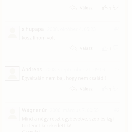
1
Válasz
sihupapa
2008. október 4. 05:23
#4
kösz finom volt
1
Válasz
Andreas
2008. szeptember 21. 09:09
#3
Egyáltalán nem baj, hogy nem családi!
1
Válasz
Wágner úr
2006. március 7. 00:55
#2
Mind a négy részt egybevetve, szép és izgi
történet kerekedett ki!