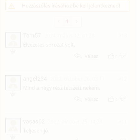
Hozzászólás írásához be kell jelentkezned!
1
Tom57
2024. május 12. 01:28
#13
T
Élvezetes sorozat volt.
1
Válasz
angel234
2022. október 26. 03:11
#12
A
Mind a négy rész tetszett nekem.
1
Válasz
vasas62
2022. október 25. 14:28
#11
V
Teljesen jó.