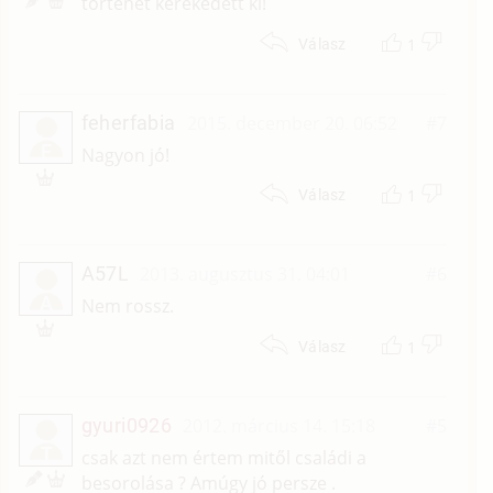
történet kerekedett ki!
1
Válasz
feherfabia
2015. december 20. 06:52
#7
F
Nagyon jó!
1
Válasz
A57L
2013. augusztus 31. 04:01
#6
A
Nem rossz.
1
Válasz
gyuri0926
2012. március 14. 15:18
#5
T
csak azt nem értem mitől családi a
besorolása ? Amúgy jó persze .