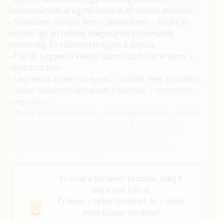
besorszámoztuk egytol kezdve. Ki választ eloször?
– Válasszon eloször Feri! – javasoltam. – Aztán az
öcsém, így én nekem megmarad a harmadik
lehetoség. Én rábízom magam a sorsra.
– Hát jó. Legyen a kettes számú szoba az enyém. –
választott Feri.
– Legyen az enyém az egyes. – szólalt meg az öcsém.
– Akkor nekem megmaradt a hármas. – mondtam
megadóan.
– Akkor ez rendben van. – mosolygott Kata. – Akkor
most menjetek és készüljetek fel a randira. Egy
negyed óra múlva már bekopogtathattok a
szobaajtókon. Addig elfoglaljuk a szobáinkat.
– Jól van. – egyeztünk bele.
Ez csak a történet kezdete, még 8
oldal van hátra!
Érdekel a teljes történet és a több,
mint tízezer további?