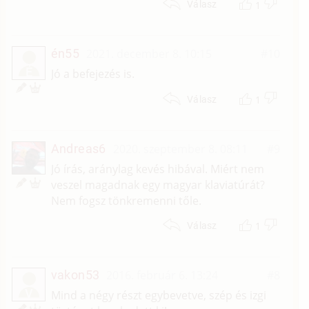
1
Válasz
én55
2021. december 8. 10:15
#10
É
Jó a befejezés is.
1
Válasz
Andreas6
2020. szeptember 8. 08:11
#9
Jó írás, aránylag kevés hibával. Miért nem
veszel magadnak egy magyar klaviatúrát?
Nem fogsz tönkremenni tőle.
1
Válasz
vakon53
2016. február 6. 13:24
#8
V
Mind a négy részt egybevetve, szép és izgi