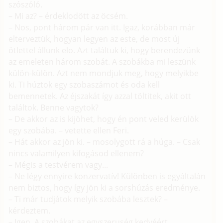
szószóló.
– Mi az? – érdeklodött az öcsém.
– Nos, pont három pár van itt. Igaz, korábban már
elterveztük, hogyan legyen az este, de most új
ötlettel állunk elo. Azt találtuk ki, hogy berendezünk
az emeleten három szobát. A szobákba mi leszünk
külön-külön. Azt nem mondjuk meg, hogy melyikbe
ki. Ti húztok egy szobaszámot és oda kell
bemennetek. Az éjszakát így azzal töltitek, akit ott
találtok. Benne vagytok?
– De akkor az is kijöhet, hogy én pont veled kerülök
egy szobába. – vetette ellen Feri.
– Hát akkor az jön ki. – mosolygott rá a húga. – Csak
nincs valamilyen kifogásod ellenem?
– Mégis a testvérem vagy...
– Ne légy ennyire konzervatív! Különben is egyáltalán
nem biztos, hogy így jön ki a sorshúzás eredménye.
– Ti már tudjátok melyik szobába lesztek? –
kérdeztem.
– Igen. A szobákat az egyszeruség kedvéért