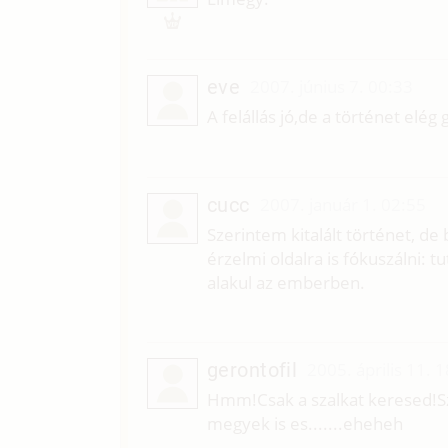
eve
2007. június 7. 00:33
A felállás jó,de a történet elég 
cucc
2007. január 1. 02:55
Szerintem kitalált történet, de
érzelmi oldalra is fókuszálni: 
alakul az emberben.
gerontofil
2005. április 11. 
Hmm!Csak a szalkat keresed!S
megyek is es.......eheheh