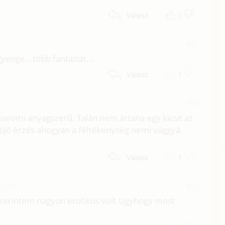
1
Válasz
#5
gyenge...több fantáziát...
1
Válasz
#4
 baromi anyagszerű. Talán nem ártana egy kicsit az
tutijó érzés ahogyan a féltékenység nemi vággyá
1
Válasz
18:36
#3
zerintem nagyon erotikus volt.Ugyhogy most