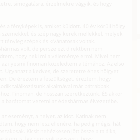
tetre, simogatásra, érzelmekre vágyik, és hogy
, és a fényképek is, amiket küldött. 40 év körüli hölgy
na szemekkel, és szép nagy kerek mellekkel, melyek
rt tényleg szépek és kívánatosak voltak.
shármas volt, de persze ezt direktben nem
dtem, hogy neki mi a véleménye errol. Mivel nem
t az ilyesmi finoman közeledtem a témához. Az elso
lt. Ugyanazt a kedves, de szeretetre éhes hölgyet
en. De éreztem a feszültséget, éreztem, hogy
sodik találkozásunk alkalmával már bátrabbak
shoz. Finoman, de hosszan szeretkeztünk. ÉS akkor
s a barátomat vezetni az édeshármas élvezetébe.
az eseményt, a helyet, az idot. Katinak nem
tam, hogy nem lesz ellenére, ha pedig mégis, hát
akosak. Kicsit nehézkesen jött össze a találka,
barátom is. Így nem volt egyszeru, hogy