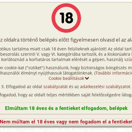
Írók
Tölts fel Te is!
Címkék
Kereső
VIP
Egyéb
az oldalra történő belépés előtt figyelmesen olvasd el az a
lső Édeshármas
otikus tartalma miatt csak 18 éven felülieknek ajánlott! Az oldal tar
ő Édeshármas
t besorolás szerinti V. vagy VI. kategóriába tartozik, és a kiskorúakra
 korlátoznád a korhatáros tartalmak elérését a gépen, használj
szű
n cookie-kat ("sütiket") használunk, hogy biztonságos böngészés me
ll extra (gruppen, anál, mélytorok)
lhasználói élményt nyújthassuk látogatóinknak. (
További informáci
Cookie beállítások
ikat, eseteket, amik másokkal estek meg, és
Elfogadod az oldal
szabályzatát
és az
adatkezelési szabályzatot
.
rtént valós eseményeket. Kíváncsi vagyok a
lfogadod, hogy az oldalt teljes mértékben saját felelősségedre látog
Elmúltam 18 éves és a fentieket elfogadom, belépek
tt a neten ismerkedtem össze egy asszonnyal.
ett képe alapján nagyon megtetszett. Tudtam, hogy
Nem múltam el 18 éves vagy nem fogadom el a fentieke
és elso napjaiban megírta, de azt is megtudtam, hogy