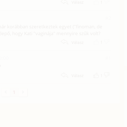
1
Válasz
#2
ár korábban szeretkeztek egyet ("finoman, de
lepő, hogy Kati "vaginája" mennyire szűk volt?
1
Válasz
00:00
#1
?
1
Válasz
1