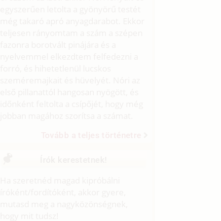
egyszerűen letolta a gyönyörű testét
még takaró apró anyagdarabot. Ekkor
teljesen rányomtam a szám a szépen
fazonra borotvált pinájára és a
nyelvemmel elkezdtem felfedezni a
forró, és hihetetlenül lucskos
szeméremajkait és hüvelyét. Nóri az
első pillanattól hangosan nyögött, és
időnként feltolta a csípőjét, hogy még
jobban magához szorítsa a számat.
Tovább a teljes történetre
Írók kerestetnek!
Ha szeretnéd magad kipróbálni
íróként/fordítóként, akkor gyere,
mutasd meg a nagyközönségnek,
hogy mit tudsz!