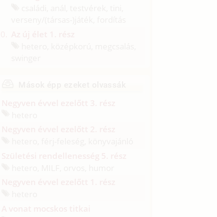
családi, anál, testvérek, tini,
verseny/
(társas-)játék, fordítás
Az új élet 1. rész
hetero, középkorú, megcsalás,
swinger
Mások épp ezeket olvassák
Negyven évvel ezelőtt 3. rész
hetero
Negyven évvel ezelőtt 2. rész
hetero, férj-feleség, könyvajánló
Születési rendellenesség 5. rész
hetero, MILF, orvos, humor
Negyven évvel ezelőtt 1. rész
hetero
A vonat mocskos titkai