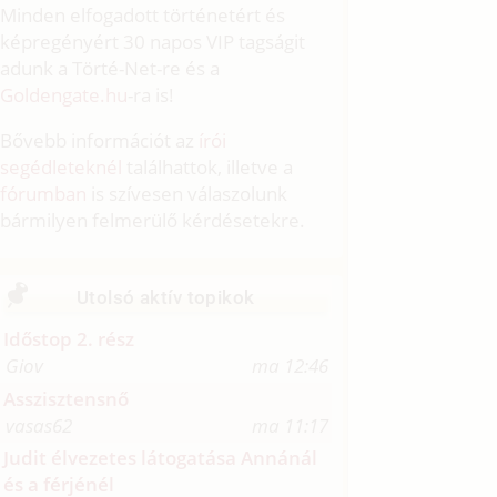
Minden elfogadott történetért és
képregényért 30 napos VIP tagságit
adunk a Törté-Net-re és a
Goldengate.hu
-ra is!
Bővebb információt az
írói
segédleteknél
találhattok, illetve a
fórumban
is szívesen válaszolunk
bármilyen felmerülő kérdésetekre.
Utolsó aktív topikok
Időstop 2. rész
Giov
ma 12:46
Asszisztensnő
vasas62
ma 11:17
Judit élvezetes látogatása Annánál
és a férjénél