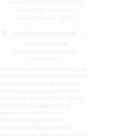
szűz
szöveg nélküli
szörnyeteg
tanár
tini
testvérek
unokatestvérek
vibrátor
verseny/(társas-)játék
Erotikus történetek ajánló
Vízparti sátorozás
(családi, testvérek, nyaralás
szextörténet)
Nóri teljesen elszállva feküdt és csak
sóhajtozott. A játékunk közben fel-fel
néztem és láttam, hogy közben a
melleit simogatja, és a mellbimbóit
csavargatja. Annyira fel volt izgulva,
hogy a bikini anyagán már egy
nagyobb méretű folt volt a
hüvelyénél. Egy pillanatra
megnyaltam, hogy a számban
érezzem az ízét. Ekkor Nóri lenyúlt és