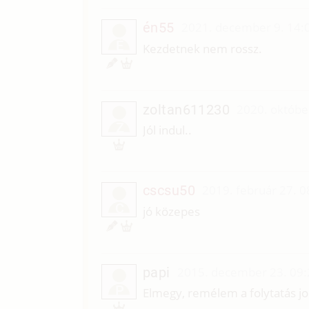
én55
2021. december 9. 14:
É
Kezdetnek nem rossz.
zoltan611230
2020. októbe
Z
Jól indul..
cscsu50
2019. február 27. 0
C
jó közepes
papi
2015. december 23. 09:
P
Elmegy, remélem a folytatás jo