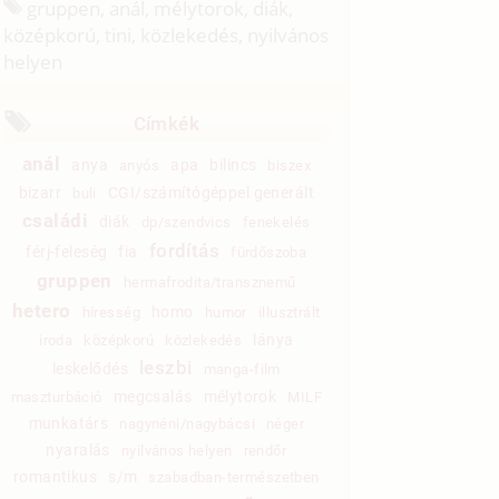
gruppen, anál, mélytorok, diák,
középkorú, tini, közlekedés, nyilvános
helyen
Címkék
anál
anya
apa
bilincs
anyós
biszex
bizarr
CGI/számítógéppel generált
buli
családi
diák
dp/szendvics
fenekelés
fordítás
férj-feleség
fia
fürdőszoba
gruppen
hermafrodita/transznemű
hetero
homo
híresség
humor
illusztrált
lánya
iroda
középkorú
közlekedés
leszbi
leskelődés
manga-film
megcsalás
mélytorok
maszturbáció
MILF
munkatárs
nagynéni/nagybácsi
néger
nyaralás
nyilvános helyen
rendőr
romantikus
s/m
szabadban-természetben