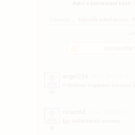
Rakd a kedvenceid közé!
Folytatás
Második édeshármas - fu
Hozzászólás í
angel234
2022. október 22.
A
A történet majdnem közepes le
vasas62
2022. október 21. 
V
Egy kiéheztetett asszony.