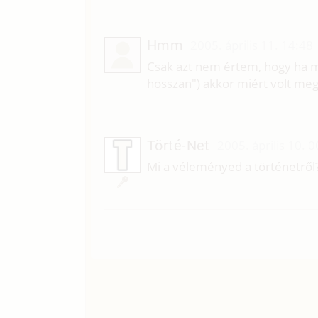
Hmm
2005. április 11. 14:48
Csak azt nem értem, hogy ha m
hosszan") akkor miért volt meg
Törté-Net
2005. április 10. 
Mi a véleményed a történetről