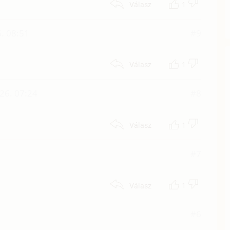
1
Válasz
. 08:51
#9
1
Válasz
26. 07:24
#8
1
Válasz
#7
1
Válasz
#6