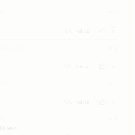
09
#13
1
Válasz
r 23. 03:31
#12
1
Válasz
8:40
#11
1
Válasz
26
#10
bb lesz.