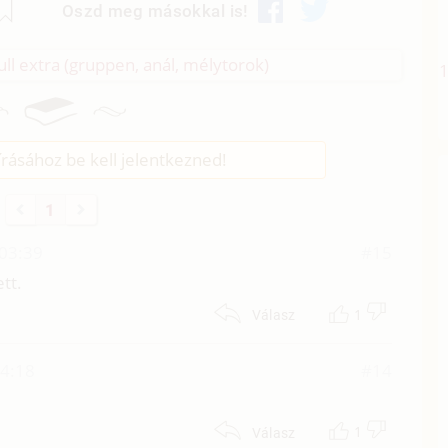
Oszd meg másokkal is!
ll extra (gruppen, anál, mélytorok)
rásához be kell jelentkezned!
1
 03:39
#15
tt.
1
Válasz
14:18
#14
1
Válasz