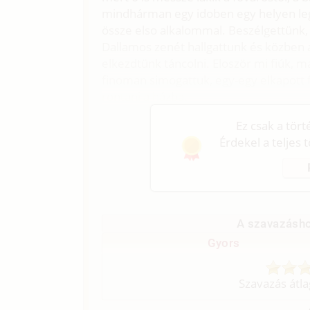
mindhárman egy idoben egy helyen legyü
össze elso alkalommal. Beszélgettünk, 
Dallamos zenét hallgattunk és közben
elkezdtünk táncolni. Eloször mi fiúk, m
finoman simogattuk, egy-egy elkapott f
rontani a házba.
Ez csak a tör
Érdekel a teljes 
A szavazásho
Gyors
Szavazás átl