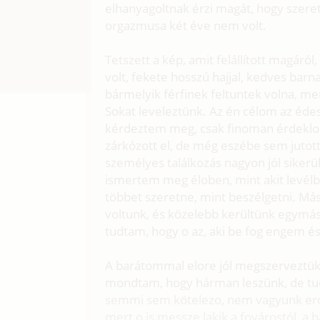
elhanyagoltnak érzi magát, hogy szere
orgazmusa két éve nem volt.
Tetszett a kép, amit felállított magáról
volt, fekete hosszú hajjal, kedves bar
bármelyik férfinek feltuntek volna, me
Sokat leveleztünk. Az én célom az éde
kérdeztem meg, csak finoman érdeklo
zárkózott el, de még eszébe sem jutot
személyes találkozás nagyon jól sikerü
ismertem meg éloben, mint akit levélb
többet szeretne, mint beszélgetni. Má
voltunk, és közelebb kerültünk egymá
tudtam, hogy o az, aki be fog engem é
A barátommal elore jól megszerveztük 
mondtam, hogy hárman leszünk, de tud
semmi sem kötelezo, nem vagyunk erosz
mert o is messze lakik a fovárostól, a 