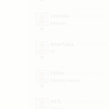
zsuzsika
2014. december 26
Közepes.
feherfabia
2014. december 
F
6P
listike
2014. május 2. 06:56
L
Közepes, kevés.
A57L
2013. október 3. 04:38
A
Elmegy.