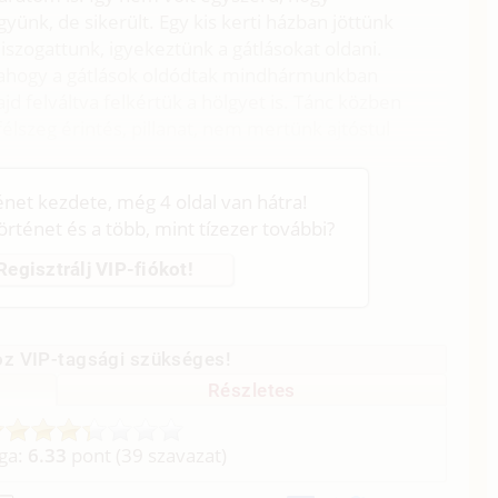
nk, de sikerült. Egy kis kerti házban jöttünk
iszogattunk, igyekeztünk a gátlásokat oldani.
 ahogy a gátlások oldódtak mindhármunkban
ajd felváltva felkértük a hölgyet is. Tánc közben
élszeg érintés, pillanat, nem mertünk ajtóstul
ténet kezdete, még 4 oldal van hátra!
történet és a több, mint tízezer további?
Regisztrálj VIP-fiókot!
z VIP-tagsági szükséges!
Részletes
aga:
6.33
pont (
39
szavazat)