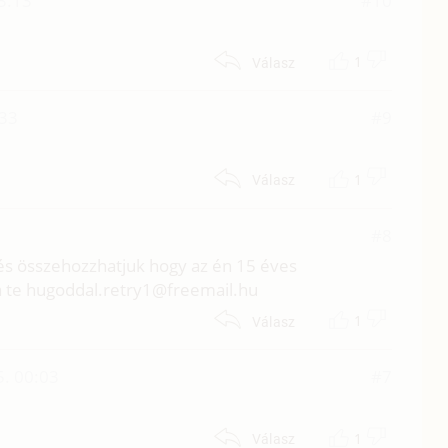
3:13
#10
1
Válasz
:33
#9
1
Válasz
#8
e és összehozzhatjuk hogy az én 15 éves
te hugoddal.retry1@freemail.hu
1
Válasz
5. 00:03
#7
1
Válasz