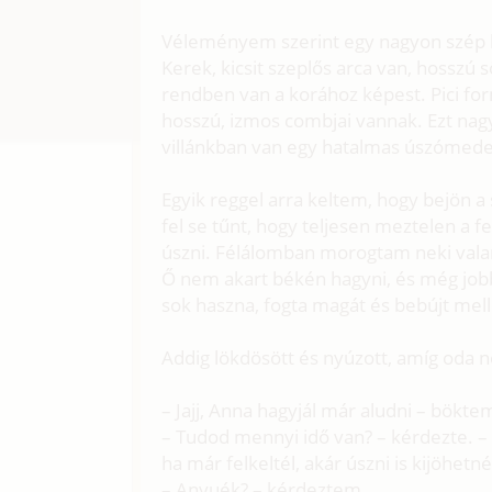
Véleményem szerint egy nagyon szép lán
Kerek, kicsit szeplős arca van, hosszú 
rendben van a korához képest. Pici for
hosszú, izmos combjai vannak. Ezt nag
villánkban van egy hatalmas úszómede
Egyik reggel arra keltem, hogy bejön 
fel se tűnt, hogy teljesen meztelen a 
úszni. Félálomban morogtam neki valam
Ő nem akart békén hagyni, és még jobb
sok haszna, fogta magát és bebújt mell
Addig lökdösött és nyúzott, amíg oda 
– Jajj, Anna hagyjál már aludni – bökte
– Tudod mennyi idő van? – kérdezte. – 
ha már felkeltél, akár úszni is kijöhetn
– Anyuék? – kérdeztem.