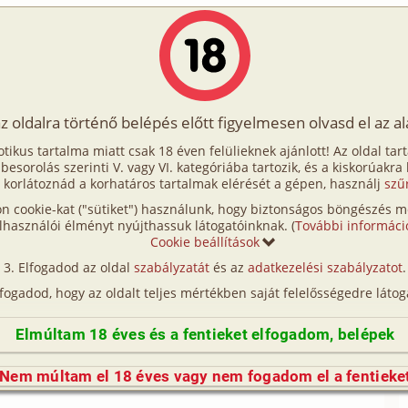
Írók
Tölts fel Te is!
Címkék
Kereső
VIP
Egyéb
az oldalra történő belépés előtt figyelmesen olvasd el az a
li meglepetés
otikus tartalma miatt csak 18 éven felülieknek ajánlott! Az oldal tar
i meglepetés
t besorolás szerinti V. vagy VI. kategóriába tartozik, és a kiskorúakra
 korlátoznád a korhatáros tartalmak elérését a gépen, használj
szű
n cookie-kat ("sütiket") használunk, hogy biztonságos böngészés me
(így nincs vérségi kapcsolat közöttük), a valósággal való
lhasználói élményt nyújthassuk látogatóinknak. (
További informáci
n egyezés a véletlen műve.)
Cookie beállítások
tam. A történet, amit el szeretnék mesélni nem
Elfogadod az oldal
szabályzatát
és az
adatkezelési szabályzatot
.
em egyik nagy élménye, de sajnos nem mondhatom
lfogadod, hogy az oldalt teljes mértékben saját felelősségedre látog
.
Elmúltam 18 éves és a fentieket elfogadom, belépek
y elég gazdag családból származom, így egy nagyon
züleim, a hugim és én. A húgomat Annánk hívják, nem
Nem múltam el 18 éves vagy nem fogadom el a fentieke