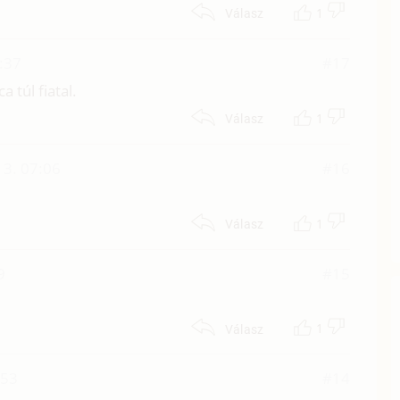
1
Válasz
8:37
#17
 túl fiatal.
1
Válasz
 13. 07:06
#16
1
Válasz
9
#15
1
Válasz
:53
#14