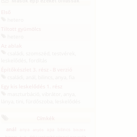
Mások épp ezeket olvassák
Első
hetero
Tiltott gyümölcs
hetero
Az ablak
családi, szomszéd, testvérek,
leskelődés, fordítás
Építőkészlet 3. rész - B verzió
családi, anál, bilincs, anya, fia
Egy kis leskelődés 1. rész
maszturbáció, vibrátor, anya,
lánya, tini, fürdőszoba, leskelődés
Címkék
anál
anya
apa
bilincs
anyós
biszex