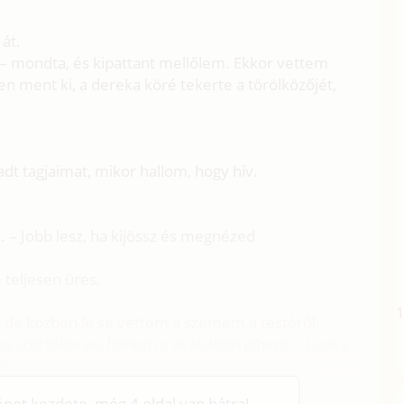
 át.
– mondta, és kipattant mellőlem. Ekkor vettem
n ment ki, a dereka köré tekerte a törölközőjét,
adt tagjaimat, mikor hallom, hogy hív.
a. – Jobb lesz, ha kijössz és megnézed
 teljesen üres.
 de közben le se vettem a szemem a testéről,
a volt tekerve, hanem a nyakában pihent... Lopva
zes kis melleit, és a kicsit szőrős punciját is.
ténet kezdete, még 4 oldal van hátra!