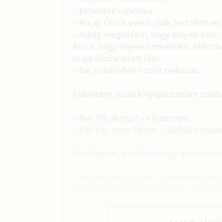
– Elmentek valahova.
– Na jó. Úszok veled, csak had öltözzek
– Addig megnézem, hogy milyen a víz. 
észre, hogy teljesen meztelen. Miközbe
majd visszanézett rám.
– Ne leskelődjél! – szólt pajkosan.
Felkeltem. Kicsit kinyújtóztattam zsibb
– Na? Mit akarsz? – kérdeztem.
– Van egy rossz hírem. – kiabálta vissz
Kiballagtam, és láttam hogy a medence
– Hát ezt megszívtuk. – mondtam neki,
ugyanis a törölköző már nem a derekár
néztem végig a testén, megcsodáltam fes
Ez csak a tör