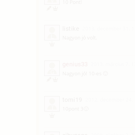
V
10 Pont!
listike
2013. december 31. 1
L
Nagyon jó volt.
genius33
2013. március 7. 1
G
Nagyon jó! 10-es 🙂
tomi19
2012. december 24. 
T
10pont 3🙂