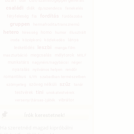
bizarr
CGI/számítógéppel generált
buli
családi
diák
dp/szendvics
fenekelés
fordítás
férj-feleség
fia
fürdőszoba
gruppen
hermafrodita/transznemű
hetero
homo
híresség
humor
illusztrált
lánya
iroda
középkorú
közlekedés
leszbi
leskelődés
manga-film
megcsalás
mélytorok
maszturbáció
MILF
munkatárs
nagynéni/nagybácsi
néger
nyaralás
nyilvános helyen
rendőr
romantikus
s/m
szabadban-természetben
szűz
szöveg nélküli
szörnyeteg
tanár
tini
testvérek
unokatestvérek
vibrátor
verseny/(társas-)játék
Írók kerestetnek!
Ha szeretnéd magad kipróbálni