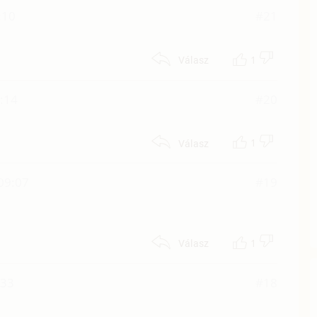
:10
#21
1
Válasz
4:14
#20
1
Válasz
09:07
#19
1
Válasz
:33
#18