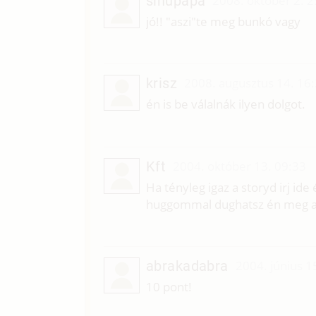
sihupapa
2008. október 2. 2
jó!! "aszi"te meg bunkó vagy
krisz
2008. augusztus 14. 16
én is be válalnák ilyen dolgot.
Kft
2004. október 13. 09:33
Ha tényleg igaz a storyd irj id
huggommal dughatsz én meg a 
abrakadabra
2004. június 1
10 pont!