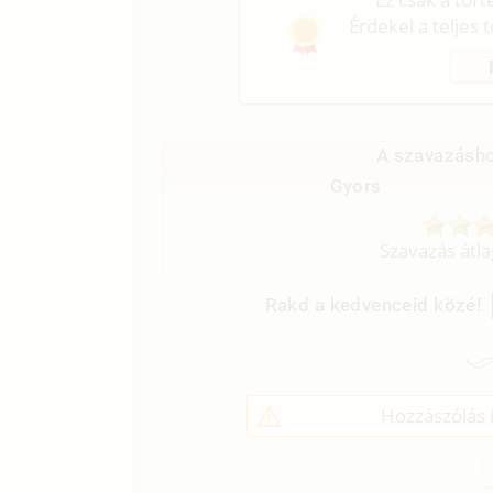
Érdekel a teljes 
A szavazásho
Gyors
Szavazás átl
Rakd a kedvenceid közé!
Hozzászólás í