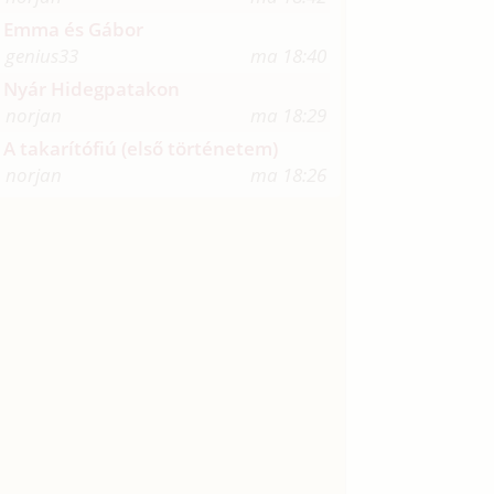
Emma és Gábor
genius33
ma 18:40
Nyár Hidegpatakon
norjan
ma 18:29
A takarítófiú (első történetem)
norjan
ma 18:26