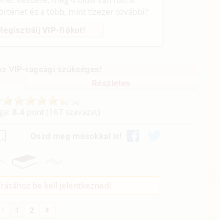
történet és a több, mint tízezer további?
Regisztrálj VIP-fiókot!
z VIP-tagsági szükséges!
Részletes
aga:
8.4
pont (
167
szavazat)
Oszd meg másokkal is!
rásához be kell jelentkezned!
1
2