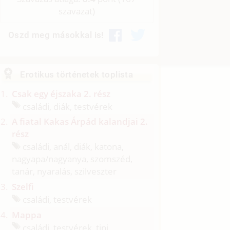
szavazat)
Oszd meg másokkal is!
Erotikus történetek toplista
Csak egy éjszaka 2. rész
családi, diák, testvérek
A fiatal Kakas Árpád kalandjai 2.
rész
családi, anál, diák, katona,
nagyapa/
nagyanya, szomszéd,
tanár, nyaralás, szilveszter
Szelfi
családi, testvérek
Mappa
családi, testvérek, tini