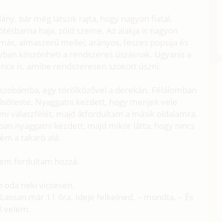
y, bár még látszik rajta, hogy nagyon fiatal.
sötétbarna haja, zöld szeme. Az alakja is nagyon
más, almaszerű mellei, arányos, feszes popsija és
yban köszönheti a rendszeres úszásnak. Ugyanis a
nce is, amibe rendszeresen szokott úszni.
a szobámba, egy törölközővel a derekán. Félálomban
felsőteste. Nyaggatni kezdett, hogy menjek vele
i válaszfélét, majd átfordultam a másik oldalamra.
an nyaggatni kezdett, majd mikor látta, hogy nincs
ém a takaró alá.
nem fordultam hozzá.
m oda neki viccesen.
Lassan már 11 óra. Ideje felkelned. – mondta. – És
él velem.