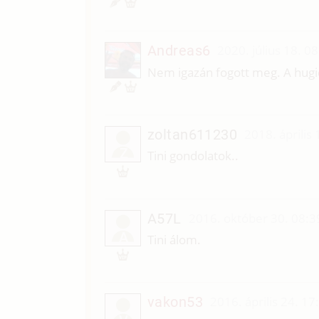
Andreas6
2020. július 18. 0
Nem igazán fogott meg. A hugica
zoltan611230
2018. április
Z
Tini gondolatok..
A57L
2016. október 30. 08:3
A
Tini álom.
vakon53
2016. április 24. 17