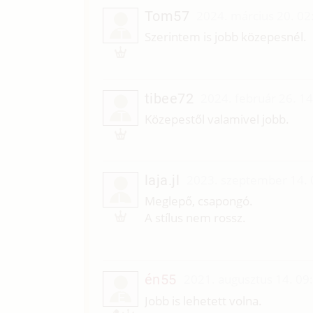
Tom57
2024. március 20. 02
T
Szerintem is jobb közepesnél.
tibee72
2024. február 26. 1
T
Közepestől valamivel jobb.
laja.jl
2023. szeptember 14. 
L
Meglepő, csapongó.
A stílus nem rossz.
én55
2021. augusztus 14. 09
É
Jobb is lehetett volna.