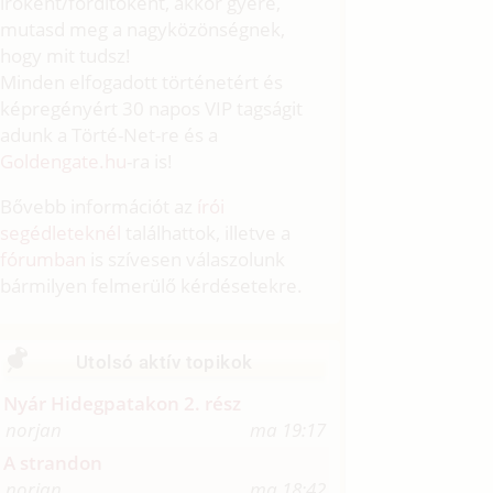
íróként/fordítóként, akkor gyere,
mutasd meg a nagyközönségnek,
hogy mit tudsz!
Minden elfogadott történetért és
képregényért 30 napos VIP tagságit
adunk a Törté-Net-re és a
Goldengate.hu
-ra is!
Bővebb információt az
írói
segédleteknél
találhattok, illetve a
fórumban
is szívesen válaszolunk
bármilyen felmerülő kérdésetekre.
Utolsó aktív topikok
Nyár Hidegpatakon 2. rész
norjan
ma 19:17
A strandon
norjan
ma 18:42