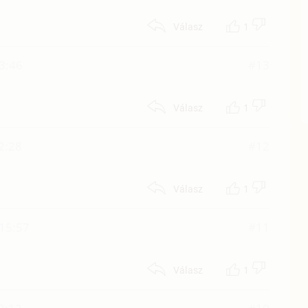
1
Válasz
3:46
#13
1
Válasz
2:28
#12
1
Válasz
15:57
#11
1
Válasz