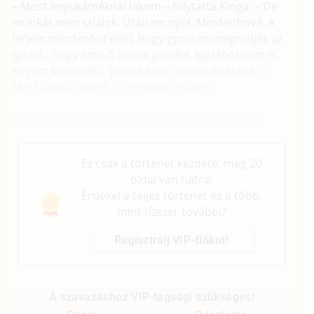
– Most anyukáméknál lakom – folytatta Kinga. – De
munkát nem találok. Utánam nyúl. Mindenhová. A
férjem mindenhol eléri, hogy gyorsan megtudják az
igazat... vagy amit ő annak gondol. Igazából nem is
engem keresnek... jön a közös munka lezárása. –
Most apára nézett. – Te tudod, milyen.
Apa bólintott, de továbbra is csendben maradt.
Ez csak a történet kezdete, még 20
oldal van hátra!
Érdekel a teljes történet és a több,
mint tízezer további?
Regisztrálj VIP-fiókot!
A szavazáshoz VIP-tagsági szükséges!