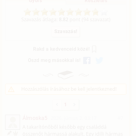
Gyors
Részletes
Szavazás átlaga:
8.82
pont (
94
szavazat)
Rakd a kedvenceid közé!
Oszd meg másokkal is!
Hozzászólás írásához be kell jelentkezned!
1
Álmoska5
2026. június 2. 03:17
#7
Á
A takarítónőből később egy családdá
összenőt hármassá alakult. Egy idilli hármas