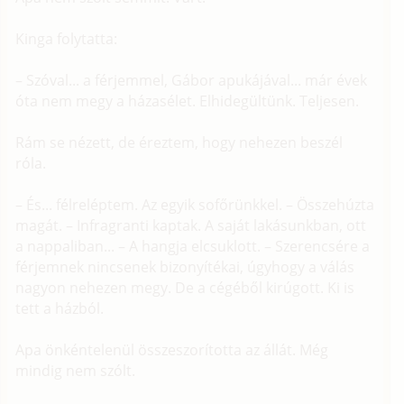
Kinga folytatta:
– Szóval... a férjemmel, Gábor apukájával... már évek
óta nem megy a házasélet. Elhidegültünk. Teljesen.
Rám se nézett, de éreztem, hogy nehezen beszél
róla.
– És... félreléptem. Az egyik sofőrünkkel. – Összehúzta
magát. – Infragranti kaptak. A saját lakásunkban, ott
a nappaliban... – A hangja elcsuklott. – Szerencsére a
férjemnek nincsenek bizonyítékai, úgyhogy a válás
nagyon nehezen megy. De a cégéből kirúgott. Ki is
tett a házból.
Apa önkéntelenül összeszorította az állát. Még
mindig nem szólt.