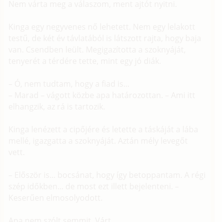
Nem várta meg a válaszom, ment ajtót nyitni.
Kinga egy negyvenes nő lehetett. Nem egy lelakott
testű, de két év távlatából is látszott rajta, hogy baja
van. Csendben leült. Megigazította a szoknyáját,
tenyerét a térdére tette, mint egy jó diák.
– Ó, nem tudtam, hogy a fiad is...
– Marad – vágott közbe apa határozottan. – Ami itt
elhangzik, az rá is tartozik.
Kinga lenézett a cipőjére és letette a táskáját a lába
mellé, igazgatta a szoknyáját. Aztán mély levegőt
vett.
– Először is... bocsánat, hogy így betoppantam. A régi
szép időkben... de most ezt illett bejelenteni. –
Keserűen elmosolyodott.
Apa nem szólt semmit. Várt.