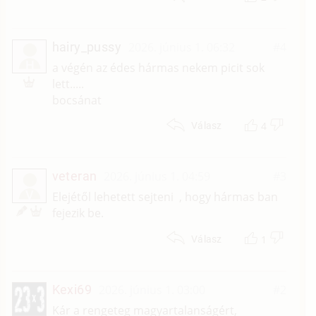
hairy_pussy
2026. június 1. 06:32
#4
H
a végén az édes hármas nekem picit sok
lett.....
bocsánat
4
Válasz
veteran
2026. június 1. 04:59
#3
V
Elejétől lehetett sejteni , hogy hármas ban
fejezik be.
1
Válasz
Kexi69
2026. június 1. 03:00
#2
Kár a rengeteg magyartalanságért,