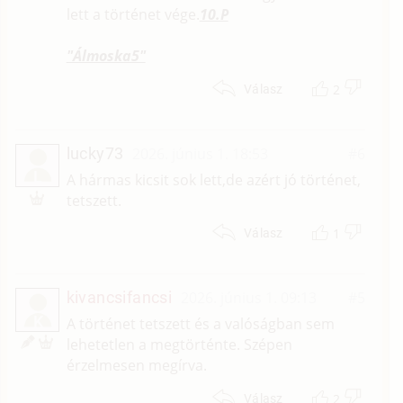
lett a történet vége.
10.P
"Álmoska5"
2
Válasz
lucky73
2026. június 1. 18:53
#6
L
A hármas kicsit sok lett,de azért jó történet,
tetszett.
1
Válasz
kivancsifancsi
2026. június 1. 09:13
#5
K
A történet tetszett és a valóságban sem
lehetetlen a megtörténte. Szépen
érzelmesen megírva.
2
Válasz