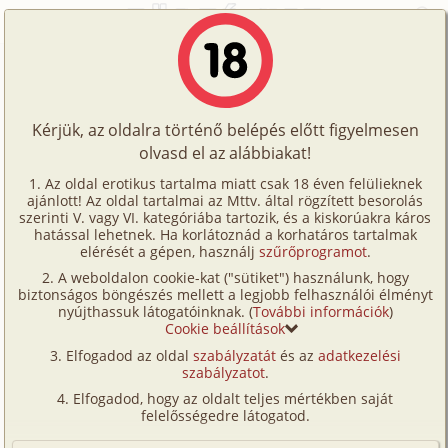
Főoldal
/
Történetek
/
Családi
/
Senki sem gondolta volna...
Történetek
Senki sem gondolta volna...
Képregények
Kérjük, az oldalra történő belépés előtt figyelmesen
Filmek
olvasd el az alábbiakat!
családi
,
apa
,
fia
,
szomszéd
,
fürdőszoba
,
Írók
leskelődés
Az oldal erotikus tartalma miatt csak 18 éven felülieknek
ajánlott! Az oldal tartalmai az Mttv. által rögzített besorolás
Tölts
modellgyujto
szerinti V. vagy VI. kategóriába tartozik, és a kiskorúakra káros
Címkék
hatással lehetnek. Ha korlátoznád a korhatáros tartalmak
fel
elérését a gépen, használj
szűrőprogramot
.
Szavazás átlaga:
8.82
pont (
94
szavazat)
Kereső
A weboldalon cookie-kat ("sütiket") használunk, hogy
Te
Megjelenés:
2026. június 1.
biztonságos böngészés mellett a legjobb felhasználói élményt
VIP
nyújthassuk látogatóinknak. (
További információk
)
Hossz:
43 127 karakter
is!
Cookie beállítások
Elolvasva:
1 513 alkalommal
Fórum
Elfogadod az oldal
szabályzatát
és az
adatkezelési
szabályzatot
.
(Minden résztvevő a képzelet szülötte (így nincs vérségi
Versenyeink
kapcsolat közöttük), a valósággal való bármilyen egyezés
Elfogadod, hogy az oldalt teljes mértékben saját
a véletlen műve.)
Ügyfélszolgálat
felelősségedre látogatod.
A történetem érdemi része tizenhét éves koromban
Írói segédletek