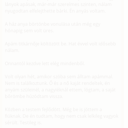
lányok apásak, már-már szerelmes szinten, nálam
nyugodtan elfelejthette bárki. Én anyás voltam.
A ház anya börtönbe vonulása után még egy
hónapig sem volt üres.
Apám titkárnője költözött be. Hat évvel volt idősebb
nálam.
Onnantól kezdve lett elég mindenből.
Volt olyan hét, amikor szóba sem álltam apámmal.
Nem is találkoztunk. Ő és a nő kaját rendeltek, én
anyám szüleinél, a nagyiéknál ettem, lógtam, a saját
bőrömbe húzódtam vissza.
Közben a testem fejlődött. Még be is jöttem a
fiúknak. De én tudtam, hogy nem csak lelkileg vagyok
sérült. Testileg is.