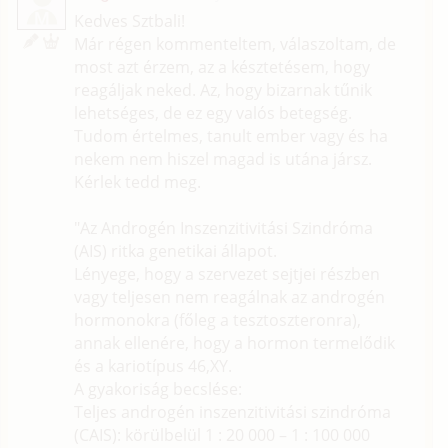
M
Kedves Sztbali!
Már régen kommenteltem, válaszoltam, de
most azt érzem, az a késztetésem, hogy
reagáljak neked. Az, hogy bizarnak tűnik
lehetséges, de ez egy valós betegség.
Tudom értelmes, tanult ember vagy és ha
nekem nem hiszel magad is utána jársz.
Kérlek tedd meg.
"Az Androgén Inszenzitivitási Szindróma
(AIS) ritka genetikai állapot.
Lényege, hogy a szervezet sejtjei részben
vagy teljesen nem reagálnak az androgén
hormonokra (főleg a tesztoszteronra),
annak ellenére, hogy a hormon termelődik
és a kariotípus 46,XY.
A gyakoriság becslése:
Teljes androgén inszenzitivitási szindróma
(CAIS): körülbelül 1 : 20 000 – 1 : 100 000