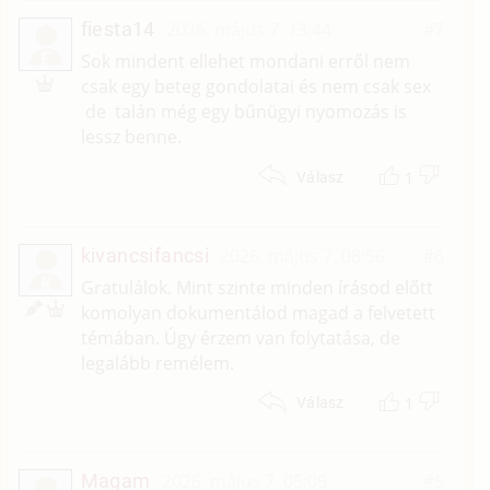
fiesta14
2026. május 7. 13:44
#7
F
Sok mindent ellehet mondani erről nem
csak egy beteg gondolatai és nem csak sex
de talán még egy bűnügyi nyomozás is
lessz benne.
1
Válasz
kivancsifancsi
2026. május 7. 08:56
#6
K
Gratulálok. Mint szinte minden írásod előtt
komolyan dokumentálod magad a felvetett
témában. Úgy érzem van folytatása, de
legalább remélem.
1
Válasz
Magam
2026. május 7. 05:09
#5