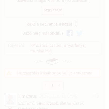
Szavazás átlaga:
7.88
pont (
83
szavazat)
Rakd a kedvenceid közé!
Oszd meg másokkal is!
Folytatás
XY 2. rész (családi, anya, lánya,
munkatárs)
Hozzászólás írásához be kell jelentkezned!
1
Timóteus
2026. július 12. 04:46
#10
T
Szomorú felfedezések, élethelyzetek
tökéletes leírása.