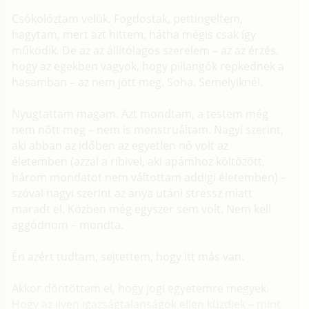
Csókolóztam velük. Fogdostak, pettingeltem,
hagytam, mert azt hittem, hátha mégis csak így
működik. De az az állítólagos szerelem – az az érzés,
hogy az egekben vagyok, hogy pillangók repkednek a
hasamban – az nem jött meg. Soha. Semelyiknél.
Nyugtattam magam. Azt mondtam, a testem még
nem nőtt meg – nem is menstruáltam. Nagyi szerint,
aki abban az időben az egyetlen nő volt az
életemben (azzal a ribivel, aki apámhoz költözött,
három mondatot nem váltottam addigi életemben) –
szóval nagyi szerint az anya utáni stressz miatt
maradt el. Közben még egyszer sem volt. Nem kell
aggódnom – mondta.
Én azért tudtam, sejtettem, hogy itt más van.
Akkor döntöttem el, hogy jogi egyetemre megyek.
Hogy az ilyen igazságtalanságok ellen küzdjek – mint