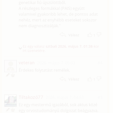
genetikai fiú újszülöttből.
A részleges formákkal (PAIS) együtt
valamivel gyakoribb lehet, de pontos adat
nehéz, mert az enyhébb eseteket sokszor
nem diagnosztizálják."
1
Válasz
Ez egy válasz
sztbali
2026. május 7. 01:38
-kor
írt üzenetére.
veteran
2026. május 7. 05:03
#4
V
Érdekes folytatást remélek.
1
Válasz
Tiltakozó77
2026. május 7. 04:53
#3
Ez egy mestermű igazából, sok aktus közé
egy orvostudományú dolgozat beágyazva.