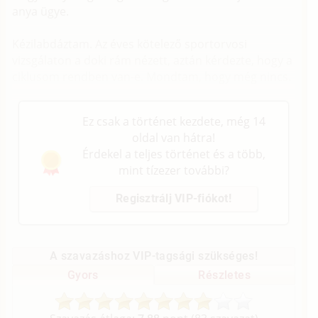
anya ügye.
Kézilabdáztam. Az éves kötelező sportorvosi
vizsgálaton a doki rám nézett, aztán kérdezte, hogy a
ciklusom rendben van-e. Mondtam, hogy még nincs.
Ez csak a történet kezdete, még 14
oldal van hátra!
Érdekel a teljes történet és a több,
mint tízezer további?
Regisztrálj VIP-fiókot!
A szavazáshoz VIP-tagsági szükséges!
Gyors
Részletes