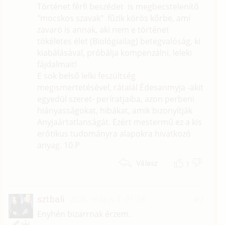
Történet férfi beszédet is megbecstelenítő
"mocskos szavak" fűzik körös kőrbe, ami
zavaró is annak, aki nem e történet
tökéletes élet (Biológiailag) betegvalóság, ki
kiabálásával, próbálja kompenzálni, leleki
fájdalmait!
E sok belső lelki feszültség
megismertetésével, rátalál Édesanmyja -akit
egyedül szeret- períratjaiba, azon perbeni
hiányasságokat, hibákat, amik bizonyítják
Anyjaártatlanságát. Ezért mestermű ez a kis
erótikus tudományra alapokra hivatkozó
anyag. 10.P
1
Válasz
sztbali
2026. május 7. 01:38
#2
Enyhén bizarrnak érzem.