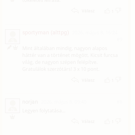
1
Válasz
sportyman (alttpg)
2026. május 8. 16:24
#9
S
Mint általában mindig, nagyon alapos
háttér van a történet mögött. Kicsit furcsa
világ, de nagyon szépen felépítve.
Gratulálok szerzótárs! 3 x 10 pont.
1
Válasz
norjan
2026. május 8. 09:40
#8
N
Legyen folytatása...
1
Válasz