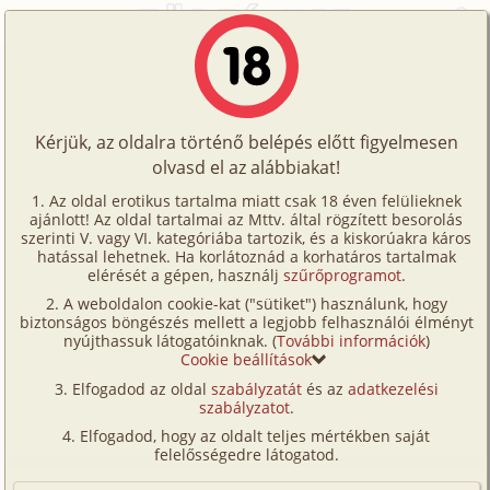
Főoldal
/
Történetek
/
Bizarr
/
XY 1. rész
Történetek
XY 1. rész
Képregények
Kérjük, az oldalra történő belépés előtt figyelmesen
Filmek
olvasd el az alábbiakat!
bizarr
,
diák
,
munkatárs
,
szűz
,
tanár
,
tini
Írók
Magam
Az oldal erotikus tartalma miatt csak 18 éven felülieknek
ajánlott! Az oldal tartalmai az Mttv. által rögzített besorolás
Tölts
szerinti V. vagy VI. kategóriába tartozik, és a kiskorúakra káros
Címkék
hatással lehetnek. Ha korlátoznád a korhatáros tartalmak
Szavazás átlaga:
7.88
pont (
83
szavazat)
fel
elérését a gépen, használj
szűrőprogramot
.
Kereső
Megjelenés:
2026. május 7.
A weboldalon cookie-kat ("sütiket") használunk, hogy
Te
Hossz:
29 737 karakter
biztonságos böngészés mellett a legjobb felhasználói élményt
VIP
nyújthassuk látogatóinknak. (
További információk
)
Elolvasva:
1 233 alkalommal
is!
Cookie beállítások
Fórum
Elfogadod az oldal
szabályzatát
és az
adatkezelési
Folytatás
XY 2. rész (családi, anya, lánya,
szabályzatot
.
Versenyeink
munkatárs)
Elfogadod, hogy az oldalt teljes mértékben saját
Ügyfélszolgálat
felelősségedre látogatod.
A szájbabaszott élet tizenhat éves koromban kúrt
Írói segédletek