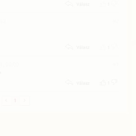
1
Válasz
:52
#2
1
Válasz
1. 00:00
#1
?
1
Válasz
1