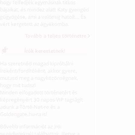
hogy felfedjék egymásnak titkos
bájaikat, és mindez alatt Katy gyengéd
gügyögése, ami a velőmig hatolt... És
vért kergetett az ágyékomba.
Tovább a teljes történetre
Írók kerestetnek!
Ha szeretnéd magad kipróbálni
íróként/fordítóként, akkor gyere,
mutasd meg a nagyközönségnek,
hogy mit tudsz!
Minden elfogadott történetért és
képregényért 30 napos VIP tagságit
adunk a Törté-Net-re és a
Goldengate.hu
-ra is!
Bővebb információt az
írói
segédleteknél
találhattok, illetve a