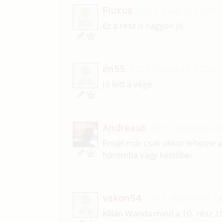
Fluxus
2021. július 3. 17:24
F
Ez a rész is nagyon jó.
én55
2021. május 22. 22:55
É
Jó lett a vége.
Andreas6
2019. augusztus 1
Ennél már csak akkor lehetne j
háromba vagy kettőbe.
vakon54
2017. december 20
V
Kilián Wanda mind a 10. rész 1