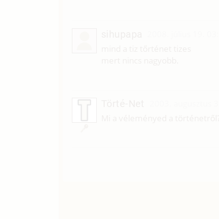
sihupapa
2008. július 19. 03
mind a tiz tőrténet tizes
mert nincs nagyobb.
Törté-Net
2003. augusztus 3
Mi a véleményed a történetről