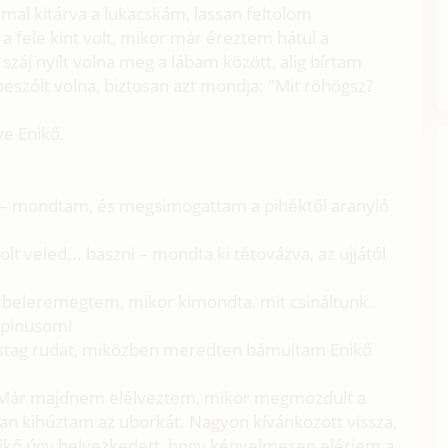
mal kitárva a lukacskám, lassan feltolom
 fele kint volt, mikor már éreztem hátul a
száj nyílt volna meg a lábam között, alig bírtam
eszólt volna, biztosan azt mondja: "Mit röhögsz?
ve Enikő.
d – mondtam, és megsimogattam a pihéktől aranyló
t veled... baszni – mondta ki tétovázva, az ujjától
beleremegtem, mikor kimondta, mit csináltunk.
a pinusom!
astag rudat, miközben meredten bámultam Enikő
. Már majdnem elélveztem, mikor megmozdult a
san kihúztam az uborkát. Nagyon kívánkozott vissza,
Enikő úgy helyezkedett, hogy kényelmesen elérjem a