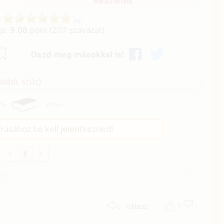
Részletes
ga:
9.06
pont (
207
szavazat)
Oszd meg másokkal is!
aládi, szűz)
rásához be kell jelentkezned!
1
:38
#14
1
Válasz