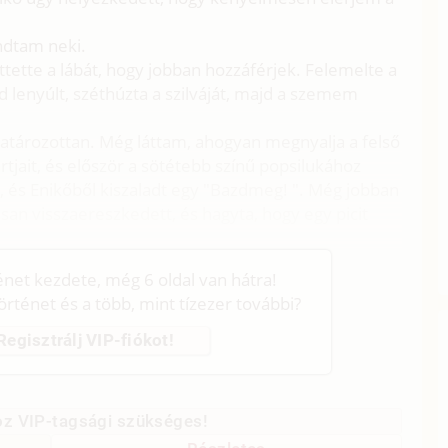
ndtam neki.
ttette a lábát, hogy jobban hozzáférjek. Felemelte a
jd lenyúlt, széthúzta a szilváját, majd a szemem
atározottan. Még láttam, ahogyan megnyalja a felső
tjait, és először a sötétebb színű popsilukához
 és Enikőből kiszaladt egy "Bazdmeg! ". Még jobban
san visszaereszkedett, és hagyta, hogy egy picit
ténet kezdete, még 6 oldal van hátra!
történet és a több, mint tízezer további?
Regisztrálj VIP-fiókot!
z VIP-tagsági szükséges!