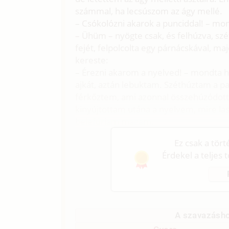
számmal, ha lecsúszom az ágy mellé.
– Csókolózni akarok a punciddal! – mo
– Ühüm – nyögte csak, és felhúzva, szé
fejét, felpolcolta egy párnácskával, ma
kereste:
– Érezni akarom a nyelved! – mondta h
ajkát, aztán lebuktam. Széthúztam a par
férkőztem, ami azonnal összehúzódott,
kinyújtottam utána a nyelvem, mire las
belefúrjam magam.
Ez csak a tör
Érdekel a teljes 
A szavazásho