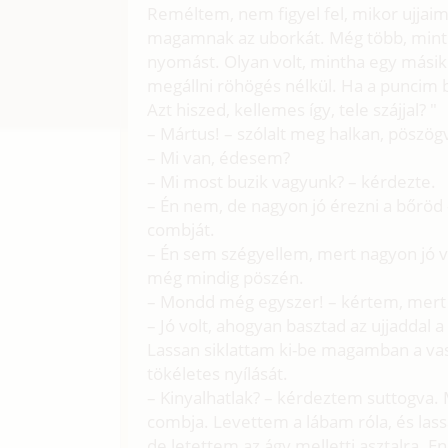
Reméltem, nem figyel fel, mikor ujjaim
magamnak az uborkát. Még több, mint a
nyomást. Olyan volt, mintha egy másik 
megállni röhögés nélkül. Ha a puncim b
Azt hiszed, kellemes így, tele szájjal? "
– Mártus! – szólalt meg halkan, pöszög
– Mi van, édesem?
– Mi most buzik vagyunk? – kérdezte.
– Én nem, de nagyon jó érezni a bőrö
combját.
– Én sem szégyellem, mert nagyon jó vol
még mindig pöszén.
– Mondd még egyszer! – kértem, mert 
– Jó volt, ahogyan basztad az ujjaddal 
Lassan siklattam ki-be magamban a v
tökéletes nyílását.
– Kinyalhatlak? – kérdeztem suttogva
combja. Levettem a lábam róla, és las
de letettem az ágy melletti asztalra. 