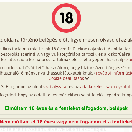
Írók
Tölts fel Te is!
Címkék
Kereső
VIP
Egyéb
az oldalra történő belépés előtt figyelmesen olvasd el az a
10. rész - Uborkaszezon
otikus tartalma miatt csak 18 éven felülieknek ajánlott! Az oldal tar
ész - Uborkaszezon
t besorolás szerinti V. vagy VI. kategóriába tartozik, és a kiskorúakra
 korlátoznád a korhatáros tartalmak elérését a gépen, használj
szű
n cookie-kat ("sütiket") használunk, hogy biztonságos böngészés me
aládi, szűz)
lhasználói élményt nyújthassuk látogatóinknak. (
További informáci
Cookie beállítások
(így nincs vérségi kapcsolat közöttük), a valósággal való
Elfogadod az oldal
szabályzatát
és az
adatkezelési szabályzatot
.
n egyezés a véletlen műve.)
lfogadod, hogy az oldalt teljes mértékben saját felelősségedre látog
de visszafelé eszembe jutott még valami. A
sebb kígyóuborkát, és magamban röhincsélve,
Elmúltam 18 éves és a fentieket elfogadom, belépek
konyhai csapnál. A szobába lépve a hátam mögé
t. Enikő csecsemő pózban, befelé fordulva, lehúnyt
Nem múltam el 18 éves vagy nem fogadom el a fentieke
úlsó felére húzódtam, átvetve lábam a combján.