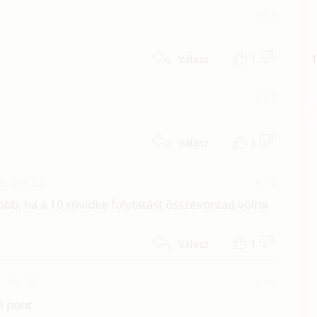
#13
1
Válasz
#12
1
Válasz
6. 09:32
#11
obb, ha a 10 rövidke folytatást összevontad volna
1
Válasz
. 15:30
#10
0 pont