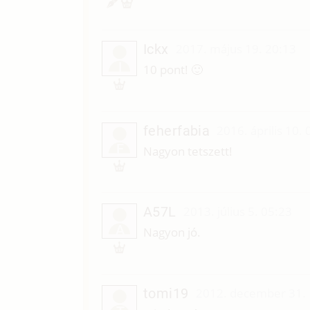
Ickx
2017. május 19. 20:13
I
10 pont! 🙂
feherfabia
2016. április 10.
F
Nagyon tetszett!
A57L
2013. július 5. 05:23
A
Nagyon jó.
tomi19
2012. december 31. 