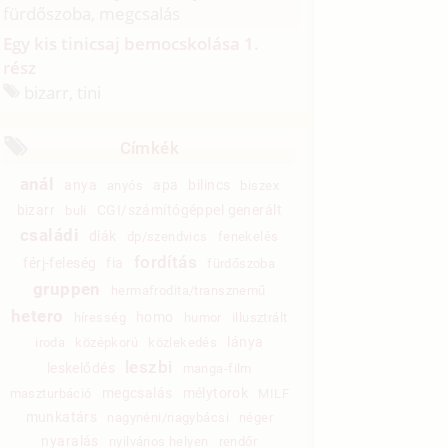
fürdőszoba, megcsalás
Egy kis tinicsaj bemocskolása 1.
rész
bizarr, tini
Címkék
anál
anya
apa
bilincs
anyós
biszex
bizarr
CGI/számítógéppel generált
buli
családi
diák
dp/szendvics
fenekelés
fordítás
férj-feleség
fia
fürdőszoba
gruppen
hermafrodita/transznemű
hetero
homo
híresség
humor
illusztrált
lánya
iroda
középkorú
közlekedés
leszbi
leskelődés
manga-film
megcsalás
mélytorok
maszturbáció
MILF
munkatárs
nagynéni/nagybácsi
néger
nyaralás
nyilvános helyen
rendőr