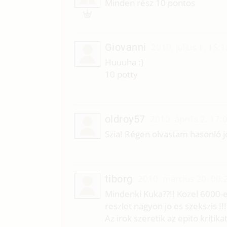
T
Minden rész 10 pontos
Giovanni
2010. július 1. 15:1
Huuuha :)
10 potty
oldroy57
2010. április 2. 17:
Szia! Régen olvastam hasonló jó
tiborg
2010. március 20. 00:
Mindenki Kuka??!! Kozel 6000-e
reszlet nagyon jo es szekszis 
Az irok szeretik az epito kritikat