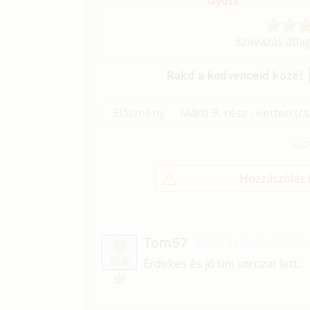
Gyors
Szavazás átla
Rakd a kedvenceid közé!
Előzmény
Márti 9. rész - Ketten (cs
Hozzászólás í
Tom57
2024. február 25. 00
T
Érdekes és jó tini sorozat lett.