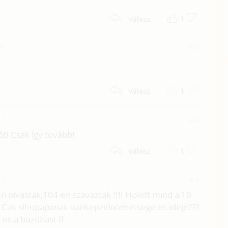
1
Válasz
3
#5
1
Válasz
01
#4
t! Csak így tovább!
1
Válasz
28
#3
n olvastak,104-en szavaztak !!!! Holott mind a 10
!!! Cak sihupapanak vankepzelotehetsege es ideje???
 es a buzditast !!