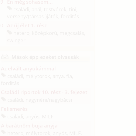
Én még sohasem...
családi, anál, testvérek, tini,
verseny/
(társas-)játék, fordítás
Az új élet 1. rész
hetero, középkorú, megcsalás,
swinger
Mások épp ezeket olvassák
Az elvált anyukámmal
családi, mélytorok, anya, fia,
fordítás
Családi riportok 10. rész - 3. fejezet
családi, nagynéni/
nagybácsi
Felismerés
családi, anyós, MILF
A barátnőm buja anyja
hetero, mélytorok, anyós, MILF,