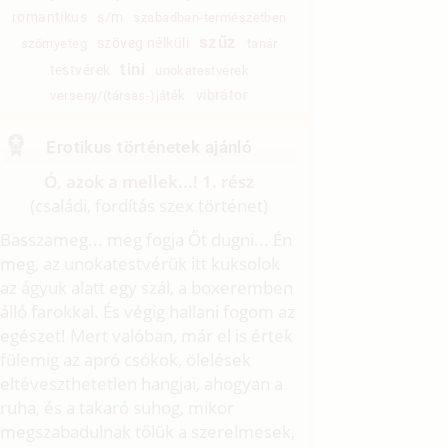
romantikus
s/m
szabadban-természetben
szűz
szöveg nélküli
szörnyeteg
tanár
tini
testvérek
unokatestvérek
vibrátor
verseny/(társas-)játék
Erotikus történetek ajánló
Ó, azok a mellek...! 1. rész
(családi, fordítás szex történet)
Basszameg... meg fogja Őt dugni... Én
meg, az unokatestvérük itt kuksolok
az ágyuk alatt egy szál, a boxeremben
álló farokkal. És végig hallani fogom az
egészet! Mert valóban, már el is értek
fülemig az apró csókok, ölelések
eltéveszthetetlen hangjai, ahogyan a
ruha, és a takaró suhog, mikor
megszabadulnak tőlük a szerelmesek,