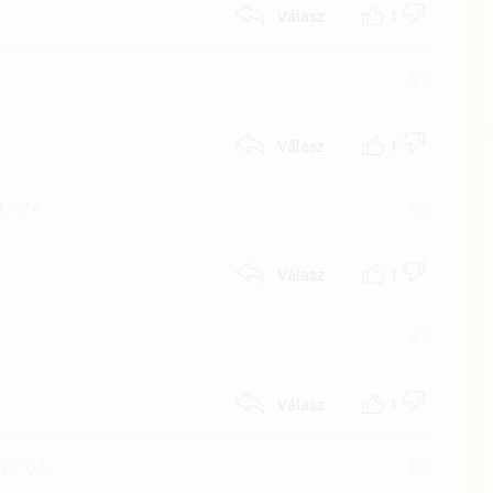
1
Válasz
#9
1
Válasz
 07:24
#8
1
Válasz
#7
1
Válasz
19:04
#6