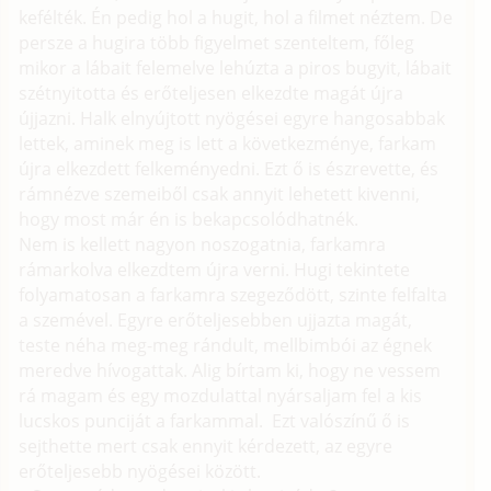
kefélték. Én pedig hol a hugit, hol a filmet néztem. De
persze a hugira több figyelmet szenteltem, főleg
mikor a lábait felemelve lehúzta a piros bugyit, lábait
szétnyitotta és erőteljesen elkezdte magát újra
újjazni. Halk elnyújtott nyögései egyre hangosabbak
lettek, aminek meg is lett a következménye, farkam
újra elkezdett felkeményedni. Ezt ő is észrevette, és
rámnézve szemeiből csak annyit lehetett kivenni,
hogy most már én is bekapcsolódhatnék.
Nem is kellett nagyon noszogatnia, farkamra
rámarkolva elkezdtem újra verni. Hugi tekintete
folyamatosan a farkamra szegeződött, szinte felfalta
a szemével. Egyre erőteljesebben ujjazta magát,
teste néha meg-meg rándult, mellbimbói az égnek
meredve hívogattak. Alig bírtam ki, hogy ne vessem
rá magam és egy mozdulattal nyársaljam fel a kis
lucskos punciját a farkammal. Ezt valószínű ő is
sejthette mert csak ennyit kérdezett, az egyre
erőteljesebb nyögései között.