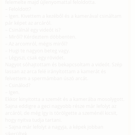
felemelte majd újlenyomattal feloldotta.
– Feloldott?
– Igen. Kivettem a kezéből és a kamerával csináltam
pár képet az arcáról.
– Csinálnál egy videót is?
– Miről? Kérdeztem döbbenten.
– Az arcomról, mégis miről?
– Hugi te nagyon beteg vagy.
– Légyszi, csak egy rövidet.
Nagyot sóhajtottam és bekapcsoltam a videót. Szép
lassan az arca felé irányítottam a kamerát és
felvettem a spermámban úszó arcát.
– Csinálod?
– Igen.
Ekkor kinyitotta a szemét és a kamerába mosolygott.
Sajna eddigre a geci nagyobb része már lefolyt az
arcáról, de még így is törölgette a szeménél kicsit,
hogy nyitva tudja tartani.
– Sajna már lefolyt a nagyja, a képek jobban
sikerültek.