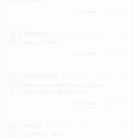
Érdekes!
1
Válasz
Timóteus
2026. március 17. 05:26
#9
T
Alakul a történet
1
Válasz
feherkalman1
2025. június 1. 22:33
#8
F
Nekem nem kellett kiverni, hugom
megcsinálta még olvastunk.
1
Válasz
lucky73
2025. június 1. 06:37
#7
L
Ígéretes,jól alakul.