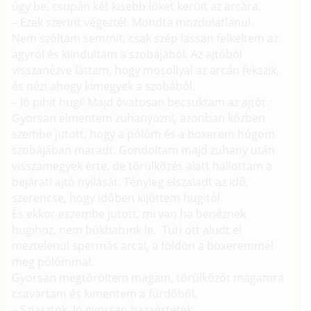
úgy be, csupán két kisebb löket került az arcára.
– Ezek szerint végeztél. Mondta mozdulatlanul.
Nem szóltam semmit, csak szép lassan felkeltem az
ágyról és kiindultam a szobájából. Az ajtóból
visszanézve láttam, hogy mosollyal az arcán fekszik,
és nézi ahogy kimegyek a szobából.
– Jó pihit hugi! Majd óvatosan becsuktam az ajtót.
Gyorsan elmentem zuhanyozni, azonban közben
szembe jutott, hogy a pólóm és a boxerem húgom
szobájában maradt. Gondoltam majd zuhany után
visszamegyek érte, de törülközés alatt hallottam a
bejárati ajtó nyílását. Tényleg elszaladt az idő,
szerencse, hogy időben kijöttem hugitól.
És ekkor eszembe jutott, mi van ha benéznek
hugihoz, nem búkhatunk le. Tuti ott aludt el
meztelenül spermás arcal, a földön a boxeremmel
meg pólómmal.
Gyorsan megtöröltem magam, törülközőt magamra
csavartam és kimentem a fürdőből.
– Sziasztok. Jó gyorsan hazaértetek.