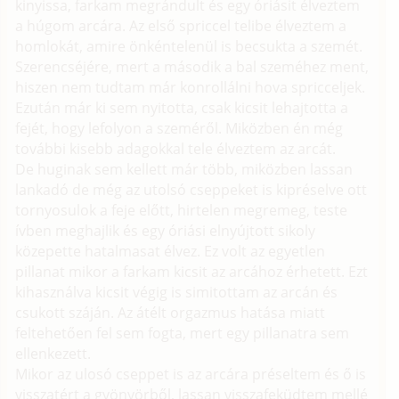
kinyissa, farkam megrándult és egy óriásit élveztem
a húgom arcára. Az első spriccel telibe élveztem a
homlokát, amire önkéntelenül is becsukta a szemét.
Szerencséjére, mert a második a bal szeméhez ment,
hiszen nem tudtam már konrollálni hova spricceljek.
Ezután már ki sem nyitotta, csak kicsit lehajtotta a
fejét, hogy lefolyon a szeméről. Miközben én még
további kisebb adagokkal tele élveztem az arcát.
De huginak sem kellett már több, miközben lassan
lankadó de még az utolsó cseppeket is kipréselve ott
tornyosulok a feje előtt, hirtelen megremeg, teste
ívben meghajlik és egy óriási elnyújtott sikoly
közepette hatalmasat élvez. Ez volt az egyetlen
pillanat mikor a farkam kicsit az arcához érhetett. Ezt
kihasználva kicsit végig is simitottam az arcán és
csukott száján. Az átélt orgazmus hatása miatt
feltehetően fel sem fogta, mert egy pillanatra sem
ellenkezett.
Mikor az ulosó cseppet is az arcára préseltem és ő is
visszatért a gyönyörből, lassan visszafeküdtem mellé