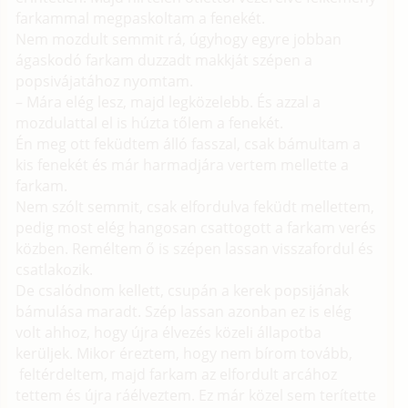
farkammal megpaskoltam a fenekét.
Nem mozdult semmit rá, úgyhogy egyre jobban
ágaskodó farkam duzzadt makkját szépen a
popsivájatához nyomtam.
– Mára elég lesz, majd legközelebb. És azzal a
mozdulattal el is húzta tőlem a fenekét.
Én meg ott feküdtem álló fasszal, csak bámultam a
kis fenekét és már harmadjára vertem mellette a
farkam.
Nem szólt semmit, csak elfordulva feküdt mellettem,
pedig most elég hangosan csattogott a farkam verés
közben. Reméltem ő is szépen lassan visszafordul és
csatlakozik.
De csalódnom kellett, csupán a kerek popsijának
bámulása maradt. Szép lassan azonban ez is elég
volt ahhoz, hogy újra élvezés közeli állapotba
kerüljek. Mikor éreztem, hogy nem bírom tovább,
feltérdeltem, majd farkam az elfordult arcához
tettem és újra ráélveztem. Ez már közel sem terítette