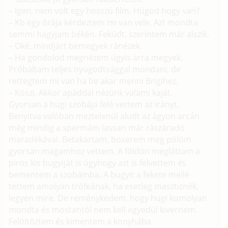
– Igen, nem volt egy hosszú film. Húgod hogy van?
– Kb egy órája kérdeztem mi van vele. Azt mondta
semmi hagyjam békén. Feküdt, szerintem már alszik.
– Oké, mindjárt bemegyek ránézek.
– Ha gondolod megnézem úgyis arra megyek.
Próbáltam teljes nyugodtsággal mondani, de
rettegtem mi van ha be akar menni Brigihez.
– Köszi. Akkor apáddal nézünk valami kaját.
Gyorsan a hugi szobája felé vettem az irányt.
Benyitva valóban meztelenül aludt az ágyon arcán
még mindig a spermám lassan már rászáradó
maradékával. Betakartam, boxerem meg pólóm
gyorsan magamhoz vettem. A földön megláttam a
piros kis bugyiját is úgyhogy azt is felvettem és
bementem a szobámba. A bugyit a fekete mellé
tettem amolyan trófeának, ha esetleg masztiznék,
legyen mire. De reménykedem, hogy hugi komolyan
mondta és mostantól nem kell egyedül kivernem.
Felöltöztem és kimentem a konyhába.