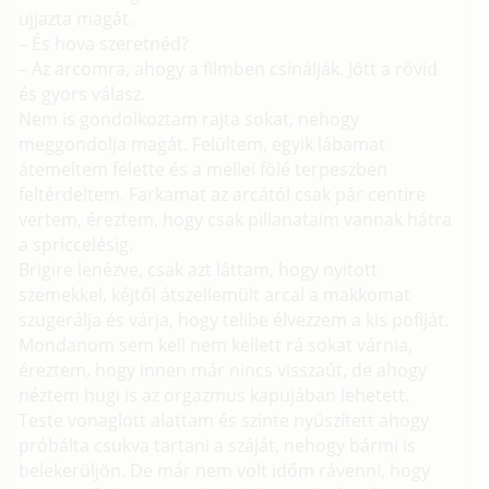
ujjazta magát.
– És hova szeretnéd?
– Az arcomra, ahogy a filmben csinálják. Jött a rövid
és gyors válasz.
Nem is gondolkoztam rajta sokat, nehogy
meggondolja magát. Felültem, egyik lábamat
átemeltem felette és a mellei fölé terpeszben
feltérdeltem. Farkamat az arcától csak pár centire
vertem, éreztem, hogy csak pillanataim vannak hátra
a spriccelésig.
Brigire lenézve, csak azt láttam, hogy nyitott
szemekkel, kéjtől átszellemült arcal a makkomat
szugerálja és várja, hogy telibe élvezzem a kis pofiját.
Mondanom sem kell nem kellett rá sokat várnia,
éreztem, hogy innen már nincs visszaút, de ahogy
néztem hugi is az orgazmus kapujában lehetett.
Teste vonaglott alattam és szinte nyüszített ahogy
próbálta csukva tartani a száját, nehogy bármi is
belekerüljön. De már nem volt időm rávenni, hogy