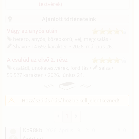
testvérek)
Ajánlott történeteink
Vágy az anyós után
hetero, anyós, középkorú, vej, megcsalás
Shavo
14 692 karakter
2026. március 26.
A család az első 2. rész
családi, unokatestvérek, fordítás
salsa
59 527 karakter
2026. június 24.
Hozzászólás írásához be kell jelentkezned!
1
Kb98kb
2026. április 19. 12:10
#10
K