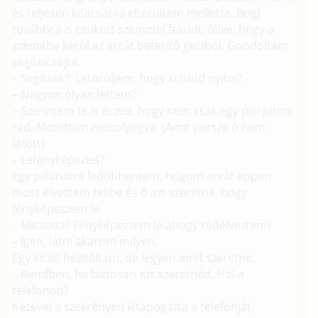
és teljesen kifacsarva elterültem mellette. Brigi
továbbra is csukott szemmel feküdt, félve, hogy a
szemébe kerül az arcát beterítő geciből. Gondoltam
segítek rajta.
– Segítsek? Letöröljem, hogy ki tudd nyitni?
– Nagyon olyan lettem?
– Szerintem te is érzed, hogy nem csak egy pici jutott
rád. Mondtam mosolyogva. (Amit persze ő nem
látott)
– Lefényképezed?
Egy pillanatra ledöbbentem, húgom arcát éppen
most élveztem telibe és ő azt szeretné, hogy
fényképezzem le.
– Micsoda? Fényképezzem le ahogy rádélveztem?
– Igen, látni akarom milyen.
Egy kicsit hezitáltam, de legyen amit szeretne.
– Rendben, ha biztosan ezt szeretnéd. Hol a
telefonod?
Kezével a szekrényen kitapogatta a telefonját,