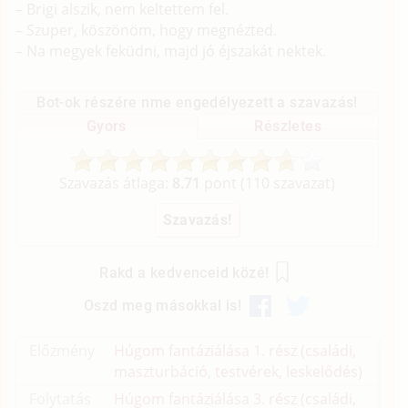
– Brigi alszik, nem keltettem fel.
– Szuper, köszönöm, hogy megnézted.
– Na megyek feküdni, majd jó éjszakát nektek.
Bot-ok részére nme engedélyezett a szavazás!
Gyors
Részletes
Szavazás átlaga:
8.71
pont (
110
szavazat)
Rakd a kedvenceid közé!
Oszd meg másokkal is!
Előzmény
Húgom fantáziálása 1. rész (családi,
maszturbáció, testvérek, leskelődés)
Folytatás
Húgom fantáziálása 3. rész (családi,