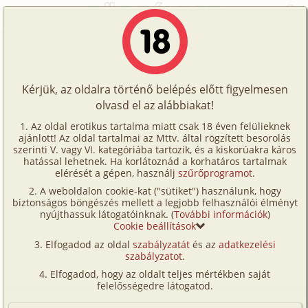
Főoldal
/
Történetek
/
Családi
/
Húgom fantáziálása 2. rész
Történetek
Húgom fantáziálása 2. rész
Képregények
Kérjük, az oldalra történő belépés előtt figyelmesen
Filmek
olvasd el az alábbiakat!
családi
,
testvérek
Írók
Dementia
Az oldal erotikus tartalma miatt csak 18 éven felülieknek
ajánlott! Az oldal tartalmai az Mttv. által rögzített besorolás
Tölts
szerinti V. vagy VI. kategóriába tartozik, és a kiskorúakra káros
Címkék
hatással lehetnek. Ha korlátoznád a korhatáros tartalmak
Szavazás átlaga:
8.71
pont (
110
szavazat)
fel
elérését a gépen, használj
szűrőprogramot
.
Kereső
Megjelenés:
2025. május 25.
A weboldalon cookie-kat ("sütiket") használunk, hogy
Te
Hossz:
9 668 karakter
biztonságos böngészés mellett a legjobb felhasználói élményt
VIP
nyújthassuk látogatóinknak. (
További információk
)
Elolvasva:
6 577 alkalommal
is!
Cookie beállítások
Fórum
Elfogadod az oldal
szabályzatát
és az
adatkezelési
Előzmény
Húgom fantáziálása 1. rész (családi,
szabályzatot
.
Versenyeink
maszturbáció, testvérek, leskelődés)
Elfogadod, hogy az oldalt teljes mértékben saját
Ügyfélszolgálat
Folytatás
Húgom fantáziálása 3. rész (családi,
felelősségedre látogatod.
testvérek)
Írói segédletek