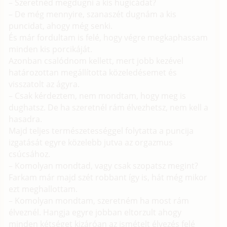
– Szeretnéd megdugni a kis hugicádat?
– De még mennyire, szanaszét dugnám a kis
puncidat, ahogy még senki.
És már fordultam is felé, hogy végre megkaphassam
minden kis porcikáját.
Azonban csalódnom kellett, mert jobb kezével
határozottan megállította közeledésemet és
visszatolt az ágyra.
– Csak kérdeztem, nem mondtam, hogy meg is
dughatsz. De ha szeretnél rám élvezhetsz, nem kell a
hasadra.
Majd teljes természetességgel folytatta a puncija
izgatását egyre közelebb jutva az orgazmus
csúcsához.
– Komolyan mondtad, vagy csak szopatsz megint?
Farkam már majd szét robbant így is, hát még mikor
ezt meghallottam.
– Komolyan mondtam, szeretném ha most rám
élveznél. Hangja egyre jobban eltorzult ahogy
minden kétséget kizáróan az ismételt élvezés felé