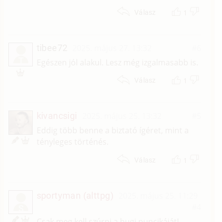
1
Válasz
tibee72
2025. május 27. 13:32
#6
T
Egészen jól alakul. Lesz még izgalmasabb is.
1
Válasz
kivancsigi
2025. május 25. 13:32
#5
Eddig több benne a biztató ígéret, mint a
tényleges történés.
1
Válasz
sportyman (alttpg)
2025. május 25. 11:29
#4
S
Csak meg kell szúrni a hugi puncikáját!