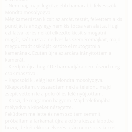
– Nem baj, majd legközelebb hamarabb felvesszük.
Mondta mosolyogva.
Még kameráztan kicsit az arcát, testét, felvettem a kis
punciját is ahogy egy nem kis tócsa van alatta. Hugi
ezt látva kérés nélkül elkezdte kicsit simogatni
magát, széthúzta a nedves kis szeméremajkait, majd
megduzzadt csiklóját kezdte el mutogatni a
kamerának. Ezután újra az arcára irányítottam a
kamerát.
– Kezdjük újra hugi? De harmadjára nem úszod meg
csak masztival.
– Kapcsold ki, elég lesz. Mondta mosolyogva.
Kikapcsoltam, visszaadtam neki a telefont, majd
zsepit vettem le a polcról és felé nyújtottam.
– Köszi, de magamon hagyom. Majd telefonjába
mélyedve a képeket nézegette.
Feküdtem mellette és nem szóltam semmit,
próbáltam a farkamat újra akcióra kész állapotba
hozni, de két ekkora élvezés után nem sok sikerrel