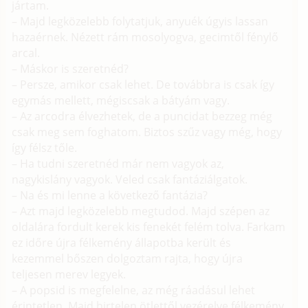
jártam.
– Majd legközelebb folytatjuk, anyuék úgyis lassan
hazaérnek. Nézett rám mosolyogva, gecimtől fénylő
arcal.
– Máskor is szeretnéd?
– Persze, amikor csak lehet. De továbbra is csak így
egymás mellett, mégiscsak a bátyám vagy.
– Az arcodra élvezhetek, de a puncidat bezzeg még
csak meg sem foghatom. Biztos szűz vagy még, hogy
így félsz tőle.
– Ha tudni szeretnéd már nem vagyok az,
nagykislány vagyok. Veled csak fantáziálgatok.
– Na és mi lenne a következő fantázia?
– Azt majd legközelebb megtudod. Majd szépen az
oldalára fordult kerek kis fenekét felém tolva. Farkam
ez időre újra félkemény állapotba került és
kezemmel bőszen dolgoztam rajta, hogy újra
teljesen merev legyek.
– A popsid is megfelelne, az még ráadásul lehet
érintetlen. Majd hirtelen ötlettől vezérelve félkemény