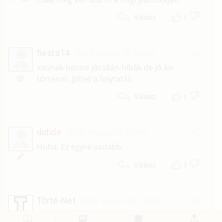
1
Válasz
fiesta14
2025. május 25. 08:02
#3
F
vannak benne jócskán hibák de jó kis
történet. jöhet a folytatás
1
Válasz
didide
2025. május 25. 06:46
#2
D
Húha. Ez egyre vadabb.
1
Válasz
Törté-Net
2025. május 25. 00:00
#1
Mi a véleményed a történetről?