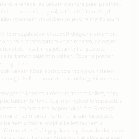
a kitolta fenekét és farkam már újra puncijánál volt.
zét lemossa a víz hugiról, aztán elzártam. Majd
jába nyomtam, miközben cicijét újra markolászni
föl-le mozgatásával elkezdett dolgozni farkamon.
 a popsijára tartogattam volna magam, de egyre
uhanykabin csak még jobban felhangosított.
t a farkamon saját ritmusában. Ebben a pózban
e megbaszni.
dult farkam körül, apró popsi mozgásai hirtelen
lról meg is kellett támasztanom nehogy kicsússzak
 remegésbe kezdett. Erősen tartanom kellett, hogy
jába tudtam tartani. Hugi már fejével támasztotta a
ezett el, immár a mai napon sokadjára. Remegő
ét már én sem bírtam tartani. Farkam kicsúszott
ekísértem a földre, majd ki kellett lépnem a
 fértem el. Próbált gugolva megtámaszkodni, de az
ai a vizes zuhanypadlón kicsúsztak alóla és elesett.