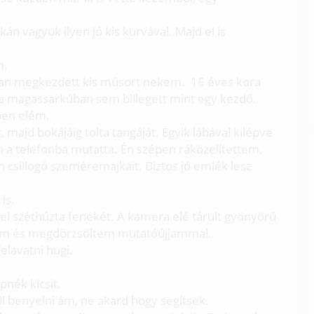
án vagyok ilyen jó kis kurvával. Majd el is
m.
bban megkezdett kis műsort nekem. 16 éves kora
a magassarkúban sem billegett mint egy kezdő.
pen elém.
t, majd bokájáig tolta tangáját. Egyik lábával kilépve
en a telefonba mutatta. Én szépen ráközelítettem,
 csillogó szeméremajkait. Biztos jó emlék lesz
is.
ivel széthúzta fenekét. A kamera elé tárult gyönyörű
tam és megdörzsöltem mutatóújjammal.
elavatni hugi.
nék kicsit.
ll benyelni ám, ne akard hogy segítsek.