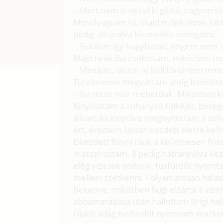
– Mert nem is nézel ki gázul, nagyon sze
Mosolyogtam rá, majd mögé lépve jo
pedig átkarolva kis melleit simogatni.
– Felőlem így hagyhatod, engem nem 
Majd nyakába csókoltam, miközben to
– Mindjárt, de ezt le kell törölnöm mi
Türelmesen megvártam amíg letörölte 
– Na most már mehetünk. Miközben ke
Kinyitottam a zuhanyzó fülkéjét, bese
álltam és kinyúlva megnyitottam a zuh
ért, éreztem lassan kezdett életre keln
Elkezdett folyni ránk a kellemesen fri
masszíroztam, ő pedig hátranyúlva ke
elég vizesek voltunk, tusfürdőt nyo
mellein szétkenni. Folyamatosan hala
bekenve, miközben hugi elzárta a vizet
abbamaradása után hallottam Brigi halk
Újabb adag tusfürdőt nyomtam markom