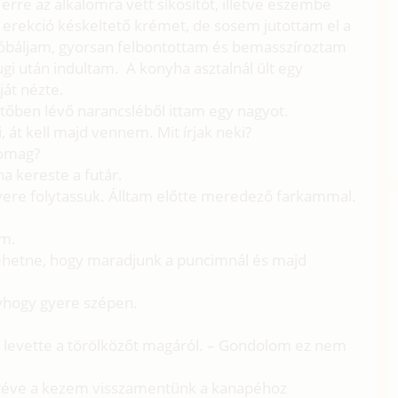
rre az alkalomra vett síkosítót, illetve eszembe
erekció késkeltető krémet, de sosem jutottam el a
kipróbáljam, gyorsan felbontottam és bemasszíroztam
ugi után indultam. A konyha asztalnál ült egy
ját nézte.
űtőben lévő narancsléből ittam egy nagyot.
, át kell majd vennem. Mit írjak neki?
somag?
ha kereste a futár.
yere folytassuk. Álltam előtte meredező farkammal.
am.
ehetne, hogy maradjunk a puncimnál és majd
yhogy gyere szépen.
 és levette a törölközőt magáról. – Gondolom ez nem
a téve a kezem visszamentünk a kanapéhoz