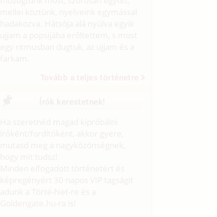
mozogtunk most, szorosan együtt,
mellei köztünk, nyelveink egymással
hadakozva. Hátsója alá nyúlva egyik
ujjam a popsijába erőltettem, s most
egy ritmusban dugtuk, az ujjam és a
farkam.
Tovább a teljes történetre
Írók kerestetnek!
Ha szeretnéd magad kipróbálni
íróként/fordítóként, akkor gyere,
mutasd meg a nagyközönségnek,
hogy mit tudsz!
Minden elfogadott történetért és
képregényért 30 napos VIP tagságit
adunk a Törté-Net-re és a
Goldengate.hu
-ra is!