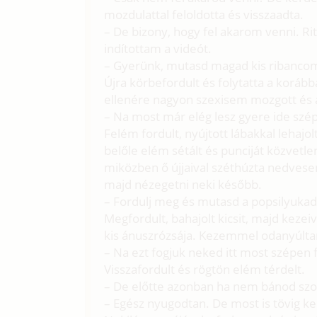
mozdulattal feloldotta és visszaadta.
– De bizony, hogy fel akarom venni. Ritk
indítottam a videót.
– Gyerünk, mutasd magad kis ribanco
Újra körbefordult és folytatta a korá
ellenére nagyon szexisem mozgott és 
– Na most már elég lesz gyere ide szé
Felém fordult, nyújtott lábakkal lehajol
belőle elém sétált és punciját közvetl
miközben ő újjaival széthúzta nedvesen
majd nézegetni neki később.
– Fordulj meg és mutasd a popsilyukad 
Megfordult, bahajolt kicsit, majd keze
kis ánuszrózsája. Kezemmel odanyúl
– Na ezt fogjuk neked itt most szépen f
Visszafordult és rögtön elém térdelt.
– De előtte azonban ha nem bánod szop
– Egész nyugodtan. De most is tövig ke