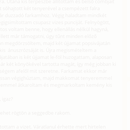
. Utána kis terpeszbe állítottam és belső combjait
 sóhajtott két tenyerével a csempézett falra
már duzzadó farkamhoz. Végig haladtam mindkét
igsimítottam csupasz vizes punciját. Felnyögött,
ztos voltam benne, hogy ellenállás nélkül hagyná,
llett már támogatni, úgy tűnt minden előző
osan megdörzsöltem, majd két újjamat popsivájatán
kis ánuszrózsáját is. Újra megismételtem a
atában is két újjamat le-föl huzogattam, alaposan
 két könyökével tartotta magát, így még jobban ki
étségem afelől mit szeretne. Farkamat ekkor már
lassan végighúztam, majd makkomat tenyeremmel
kezemmel átkaroltam és megmarkoltam kemény kis
 igaz?
 lehet rögtön a seggedbe rakom.
ottam a vizet. Váratlanul érhette mert hirtelen