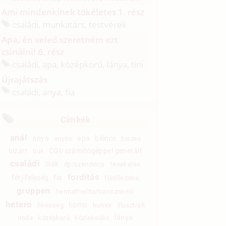
Ami mindenkinek tökéletes 1. rész
családi, munkatárs, testvérek
Apa, én veled szeretném ezt
csinálni! 6. rész
családi, apa, középkorú, lánya, tini
Újrajátszás
családi, anya, fia
Címkék
anál
anya
apa
bilincs
anyós
biszex
bizarr
CGI/számítógéppel generált
buli
családi
diák
dp/szendvics
fenekelés
fordítás
férj-feleség
fia
fürdőszoba
gruppen
hermafrodita/transznemű
hetero
homo
híresség
humor
illusztrált
lánya
iroda
középkorú
közlekedés