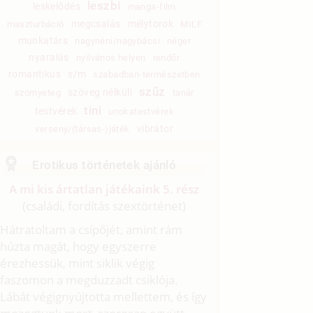
leszbi
leskelődés
manga-film
megcsalás
mélytorok
maszturbáció
MILF
munkatárs
nagynéni/nagybácsi
néger
nyaralás
nyilvános helyen
rendőr
romantikus
s/m
szabadban-természetben
szűz
szöveg nélküli
szörnyeteg
tanár
tini
testvérek
unokatestvérek
vibrátor
verseny/(társas-)játék
Erotikus történetek ajánló
A mi kis ártatlan játékaink 5. rész
(családi, fordítás szextörténet)
Hátratoltam a csípőjét, amint rám
húzta magát, hogy egyszerre
érezhessük, mint siklik végig
faszomon a megduzzadt csiklója.
Lábát végignyújtotta mellettem, és így