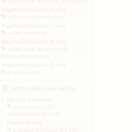
családi, anál, testvérek, fürdőszoba
Húgom fantáziálása 6. rész
hetero, nyilvános helyen
Húgom fantáziálása 7. rész
családi, testvérek
Húgom fantáziálása 8. rész
családi, anál, dp/
szendvics,
mélytorok, testvérek
Húgom fantáziálása 9. rész
gruppen, szűz
Erotikus képregény toplista
Egy lány a vonaton
gruppen, tini, CGI/
számítógéppel generált
Filmnézős este
gruppen, testvérek, tini, CGI/