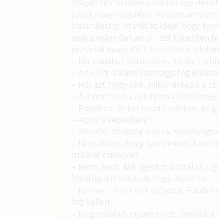
Magamhoz vettem a fiókból egy direkt e
jutott, hogy régebben vettem amolyan 
használatáig. Itt volt az ideje, hogy 
vele a teljes farkamat. Ezt követően h
pohárral maga előtt, kezében a telefon
– Mit csinálsz? Kérdeztem, közben a h
– Anyu írt. Valami csomagja fog érkezni
– Hát azt, hogy oké. Mikor érkezik a c
– Azt nem tudja, azt írja majd hív, hogy
– Rendben. Akkor hozd a telefont és g
– Az mi a kezedben?
– Síkosító. Szükség lesz rá. Mosolyogt
– Nem biztos, hogy szeretném. Nem l
máskor csináljuk?
– Nem, nem. Már igent mondtál rá, úg
Megfogtam felkarját, hogy álljon fel.
– Jól van. – Nem kell sürgetni. Felállt
fog kelleni.
– Jól gondolod, rajtam sincs. Derekár