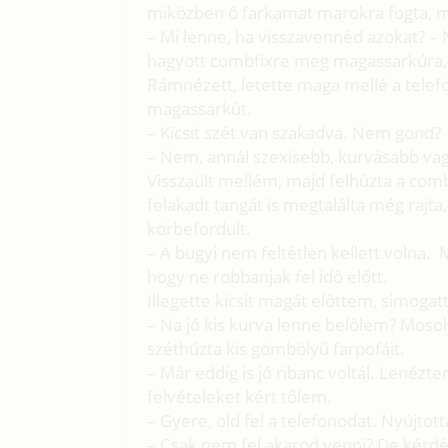
miközben ő farkamat marokra fogta, m
– Mi lenne, ha visszavennéd azokat? –
hagyott combfixre meg magassarkúra,
Rámnézett, letette maga mellé a telefon
magassarkút.
– Kicsit szét van szakadva. Nem gond?
– Nem, annál szexisebb, kurvásabb va
Visszaült mellém, majd felhúzta a com
felakadt tangát is megtalálta még rajta,
körbefordult.
– A bugyi nem feltétlen kellett volna
hogy ne robbanjak fel idő előtt.
Illegette kicsit magát előttem, simogatt
– Na jó kis kurva lenne belőlem? Mosol
széthúzta kis gömbölyű farpofáit.
– Már eddig is jó ribanc voltál. Lenézt
felvételeket kért tőlem.
– Gyere, old fel a telefonodat. Nyújtot
– Csak nem fel akarod venni? De kérdé