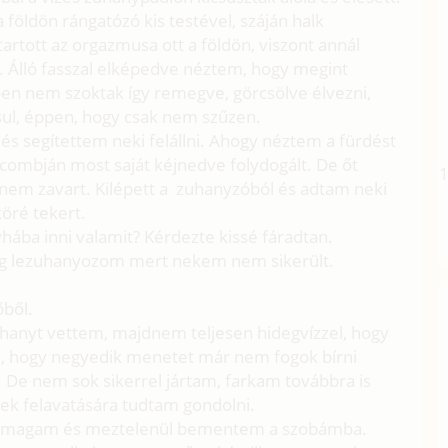
földön rángatózó kis testével, száján halk
rtott az orgazmusa ott a földön, viszont annál
e. Álló fasszal elképedve néztem, hogy megint
en nem szoktak így remegve, görcsölve élvezni,
sul, éppen, hogy csak nem szűzen.
és segítettem neki felállni. Ahogy néztem a fürdést
ő combján most saját kéjnedve folydogált. De őt
em zavart. Kilépett a zuhanyzóból és adtam neki
köré tekert.
ába inni valamit? Kérdezte kissé fáradtan.
dig lezuhanyozom mert nekem nem sikerült.
őből.
hanyt vettem, majdnem teljesen hidegvízzel, hogy
am, hogy negyedik menetet már nem fogok bírni
 De nem sok sikerrel jártam, farkam továbbra is
ének felavatására tudtam gondolni.
m magam és meztelenül bementem a szobámba.