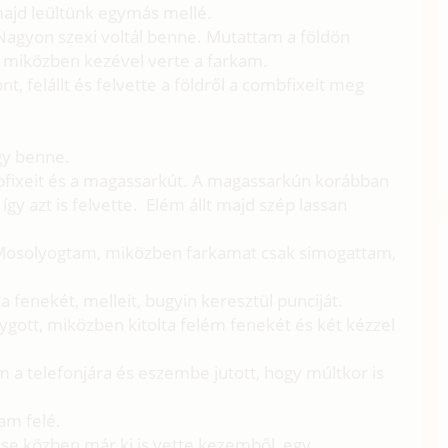
ajd leültünk egymás mellé.
 Nagyon szexi voltál benne. Mutattam a földön
 miközben kezével verte a farkam.
t, felállt és felvette a földről a combfixeit meg
gy benne.
bfixeit és a magassarkút. A magassarkún korábban
 így azt is felvette. Elém állt majd szép lassan
. Mosolyogtam, miközben farkamat csak simogattam,
a fenekét, melleit, bugyin keresztül punciját.
ygott, miközben kitolta felém fenekét és két kézzel
em a telefonjára és eszembe jutott, hogy múltkor is
tam felé.
se közben már ki is vette kezemből, egy