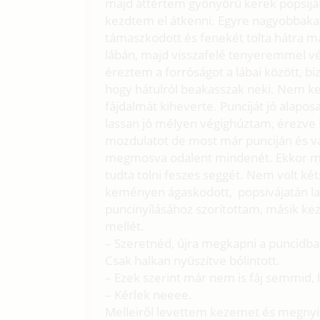
majd áttértem gyönyörű kerek popsijára
kezdtem el átkenni. Egyre nagyobbakat
támaszkodott és fenekét tolta hátra 
lábán, majd visszafelé tenyeremmel vég
éreztem a forróságot a lábai között, bi
hogy hátulról beakasszak neki. Nem ke
fájdalmát kiheverte. Punciját jó alap
lassan jó mélyen végighúztam, érezve 
mozdulatot de most már punciján és váj
megmosva odalent mindenét. Ekkor már
tudta tolni feszes seggét. Nem volt k
keményen ágaskodott, popsivájatán 
puncinyílásához szorítottam, másik 
mellét.
– Szeretnéd, újra megkapni a puncidba,
Csak halkan nyüszítve bólintott.
– Ezek szerint már nem is fáj semmid,
– Kérlek neeee.
Melleiről levettem kezemet és megnyit