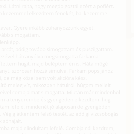
xi. Látni rajta, hogy megdolgoztál ezért a pofiért.
bb kezemmel elkezdtem fenekét, bal kezemmel
zavar. Gyere inkább zuhanyozzunk egyet.
vább simogattam.
ndenképp.
arcát, addig tovább simogattam és puszilgattam.
zével hátranyúlva megsimogatta farkamat.
gítettem hugit, majd beléptem én is. Háta mögé
anyt, szorosan hozzá simulva. Farkam popsijához
i, de még közel sem volt akcióra kész.
ssítő meleg víz, miközben hátulról húgom melleit
zeivel combjaimat simogatta. Miután már mindenhol
mtam a tenyerembe és gyengéden elkezdtem hugi
dtam lefelé, mindenét jó alaposan de gyengéden
. Végig átkentem felső testét, az eddigi vizcsobogás
 sóhajait.
ba majd elindultam lefelé. Combjainál kezdtem,