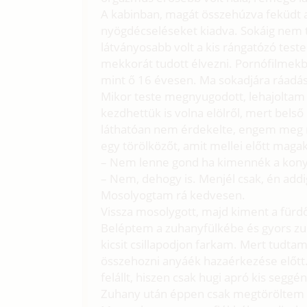
A kabinban, magát összehúzva feküdt a 
nyögdécseléseket kiadva. Sokáig nem ta
látványosabb volt a kis rángatózó test
mekkorát tudott élvezni. Pornófilmekb
mint ő 16 évesen. Ma sokadjára ráadá
Mikor teste megnyugodott, lehajoltam 
kezdhettük is volna elölről, mert bels
láthatóan nem érdekelte, engem meg n
egy törölközőt, amit mellei előtt maga
– Nem lenne gond ha kimennék a konyh
– Nem, dehogy is. Menjél csak, én ad
Mosolyogtam rá kedvesen.
Vissza mosolygott, majd kiment a fürd
Beléptem a zuhanyfülkébe és gyors zu
kicsit csillapodjon farkam. Mert tudt
összehozni anyáék hazaérkezése előtt.
felállt, hiszen csak hugi apró kis segg
Zuhany után éppen csak megtörölte