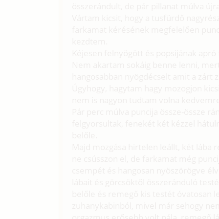
összerándult, de pár pillanat múlva újr
Vártam kicsit, hogy a tusfürdő nagyrés
farkamat kérésének megfelelően punci
kezdtem.
Kéjesen felnyögött és popsijának apró 
Nem akartam sokáig benne lenni, mert
hangosabban nyögdécselt amit a zárt z
Úgyhogy, hagytam hagy mozogjon kicsi
nem is nagyon tudtam volna kedvemr
Pár perc múlva puncija össze-össze rán
felgyorsultak, fenekét két kézzel hátu
belőle.
Majd mozgása hirtelen leállt, két lába
ne csússzon el, de farkamat még punci
csempét és hangosan nyöszörögve élv
lábait és görcsöktől összeránduló test
belőle és remegő kis testét óvatosan l
zuhanykabinból, mivel már sehogy nem
orgazmus erősebb volt nála, remegő láb