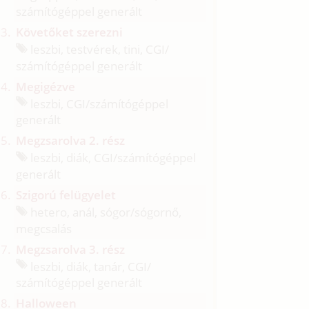
számítógéppel generált
Követőket szerezni
leszbi, testvérek, tini, CGI/
számítógéppel generált
Megigézve
leszbi, CGI/
számítógéppel
generált
Megzsarolva 2. rész
leszbi, diák, CGI/
számítógéppel
generált
Szigorú felügyelet
hetero, anál, sógor/
sógornő,
megcsalás
Megzsarolva 3. rész
leszbi, diák, tanár, CGI/
számítógéppel generált
Halloween