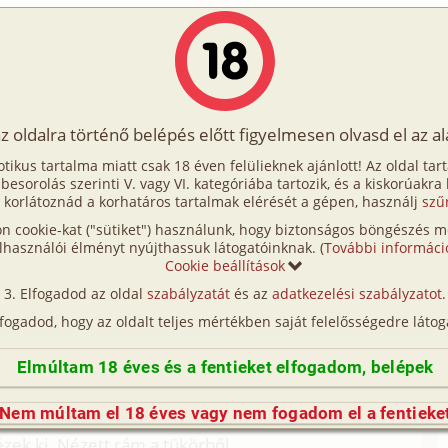
Írók
Tölts fel Te is!
Címkék
Kereső
VIP
Egyéb
az oldalra történő belépés előtt figyelmesen olvasd el az a
fantáziálása 5. rész
otikus tartalma miatt csak 18 éven felülieknek ajánlott! Az oldal tar
áziálása 5. rész
t besorolás szerinti V. vagy VI. kategóriába tartozik, és a kiskorúakra
 korlátoznád a korhatáros tartalmak elérését a gépen, használj
szű
n cookie-kat ("sütiket") használunk, hogy biztonságos böngészés me
sz (családi, testvérek)
lhasználói élményt nyújthassuk látogatóinknak. (
További informáci
Cookie beállítások
sz (hetero, nyilvános helyen)
Elfogadod az oldal
szabályzatát
és az
adatkezelési szabályzatot
.
(így nincs vérségi kapcsolat közöttük), a valósággal való
lfogadod, hogy az oldalt teljes mértékben saját felelősségedre látog
n egyezés a véletlen műve.)
Elmúltam 18 éves és a fentieket elfogadom, belépek
tükörben és látszott rajta, hogy nem tetszik neki
Nem múltam el 18 éves vagy nem fogadom el a fentieke
elkezdte letörölni a szétfolyt sminkjét, rúzsát.
ek ki. Nézett rám a tükörből.