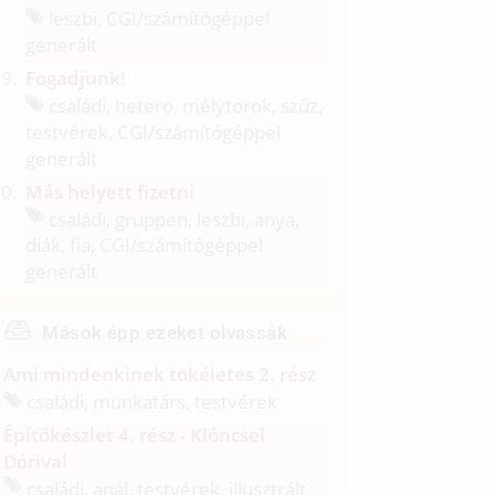
leszbi, CGI/
számítógéppel
generált
Fogadjunk!
családi, hetero, mélytorok, szűz,
testvérek, CGI/
számítógéppel
generált
Más helyett fizetni
családi, gruppen, leszbi, anya,
diák, fia, CGI/
számítógéppel
generált
Mások épp ezeket olvassák
Ami mindenkinek tökéletes 2. rész
családi, munkatárs, testvérek
Építőkészlet 4. rész - Klóncsel
Dórival
családi, anál, testvérek, illusztrált