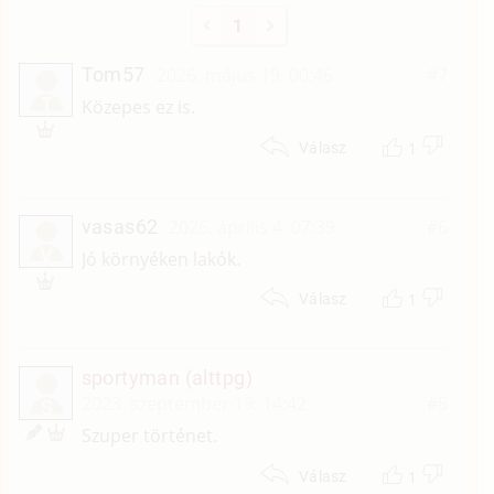
1
Tom57
2026. május 19. 00:46
#7
T
Közepes ez is.
1
Válasz
vasas62
2026. április 4. 07:39
#6
V
Jó környéken lakók.
1
Válasz
sportyman (alttpg)
2023. szeptember 19. 14:42
#5
S
Szuper történet.
1
Válasz