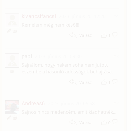
kivancsifancsi
2023. június 20. 12:20
#4
K
Remélem még nem késő!!!
1
Válasz
papi
2023. június 20. 09:30
#3
P
Sajnálom, hogy nekem soha nem jutott
eszembe a hasonló adósságok behajtása.
1
Válasz
Andreas6
2023. június 20. 05:58
#2
Sajnos nincs medencém, amit kiadhatnék...
0
Válasz