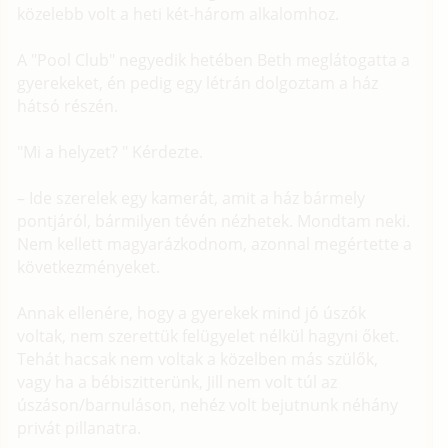
közelebb volt a heti két-három alkalomhoz.
A "Pool Club" negyedik hetében Beth meglátogatta a
gyerekeket, én pedig egy létrán dolgoztam a ház
hátsó részén.
"Mi a helyzet? " Kérdezte.
– Ide szerelek egy kamerát, amit a ház bármely
pontjáról, bármilyen tévén nézhetek. Mondtam neki.
Nem kellett magyarázkodnom, azonnal megértette a
következményeket.
Annak ellenére, hogy a gyerekek mind jó úszók
voltak, nem szerettük felügyelet nélkül hagyni őket.
Tehát hacsak nem voltak a közelben más szülők,
vagy ha a bébiszitterünk, Jill nem volt túl az
úszáson/barnuláson, nehéz volt bejutnunk néhány
privát pillanatra.