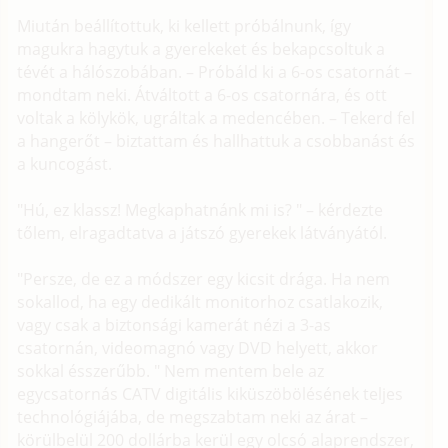
Miután beállítottuk, ki kellett próbálnunk, így
magukra hagytuk a gyerekeket és bekapcsoltuk a
tévét a hálószobában. – Próbáld ki a 6-os csatornát –
mondtam neki. Átváltott a 6-os csatornára, és ott
voltak a kölykök, ugráltak a medencében. – Tekerd fel
a hangerőt – biztattam és hallhattuk a csobbanást és
a kuncogást.
"Hú, ez klassz! Megkaphatnánk mi is? " – kérdezte
tőlem, elragadtatva a játszó gyerekek látványától.
"Persze, de ez a módszer egy kicsit drága. Ha nem
sokallod, ha egy dedikált monitorhoz csatlakozik,
vagy csak a biztonsági kamerát nézi a 3-as
csatornán, videomagnó vagy DVD helyett, akkor
sokkal ésszerűbb. " Nem mentem bele az
egycsatornás CATV digitális kiküszöbölésének teljes
technológiájába, de megszabtam neki az árat –
körülbelül 200 dollárba kerül egy olcsó alaprendszer,