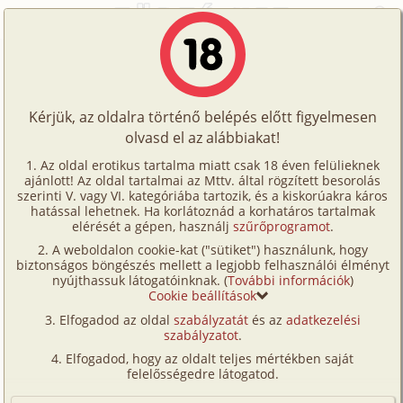
Főoldal
/
Történetek
/
Hetero
/
Medence fizetési feltételek 4. rész
Történetek
Medence fizetési feltételek 4. rész
Képregények
Kérjük, az oldalra történő belépés előtt figyelmesen
Filmek
olvasd el az alábbiakat!
hetero
,
fordítás
Írók
kivancsifancsi
Az oldal erotikus tartalma miatt csak 18 éven felülieknek
ajánlott! Az oldal tartalmai az Mttv. által rögzített besorolás
Tölts
szerinti V. vagy VI. kategóriába tartozik, és a kiskorúakra káros
Címkék
hatással lehetnek. Ha korlátoznád a korhatáros tartalmak
Szavazás átlaga:
7.9
pont (
84
szavazat)
fel
elérését a gépen, használj
szűrőprogramot
.
Kereső
Megjelenés:
2023. június 20.
A weboldalon cookie-kat ("sütiket") használunk, hogy
Te
Hossz:
11 112 karakter
biztonságos böngészés mellett a legjobb felhasználói élményt
VIP
nyújthassuk látogatóinknak. (
További információk
)
Elolvasva:
1 096 alkalommal
is!
Cookie beállítások
Fórum
Elfogadod az oldal
szabályzatát
és az
adatkezelési
Előzmény
Medence fizetési feltételek 3. rész
szabályzatot
.
Versenyeink
(hetero, fordítás)
Elfogadod, hogy az oldalt teljes mértékben saját
Ügyfélszolgálat
Folytatás
Medence fizetési feltételek 5. rész
felelősségedre látogatod.
(hetero, fordítás)
Írói segédletek