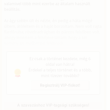
valamivel több mint ezerbe az általam használt
beállítás.
Az ágy szélén ült és nézte, én pedig a háta mögé
ültem, átöleltem és a haját borzoltam. Nem volt rajta
fürdőruha; rövidnadrágban és pántos felsőben volt,
ahogy lenéztem a felsőjére láttam, hogy a két
kemény kis mellbimbó felébredt.
Ez csak a történet kezdete, még 6
oldal van hátra!
Érdekel a teljes történet és a több,
mint tízezer további?
Regisztrálj VIP-fiókot!
A szavazáshoz VIP-tagsági szükséges!