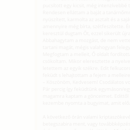
pucsított egy kicsit, még intenzívebbé 
Rendesen elláttam a baját a tanárnőmne
nyüszített, karmolta az asztalt és a saj
amennyire még bírta, szétfeszítette. 
keresztül dugtam Őt, ezzel sikerült új
Abbahagytam a mozgást, de nem vettem 
tartani magát, mégis valahogyan feleg
Megfogtam a melleit, Ő oldalt fordította
csókoltam. Mikor eleresztette a nyelv
letettem az egyik székre. Edit felkucor
feküdt s lehajtottam a fejem a melleire
– Köszönöm, Kedvesem! Csodálatos volt
Pár percig így feküdtünk egymáson/eg
magamra kaptam a gönceimet. Edittől m
kezembe nyomta a bugyimat, amit előz
A következő órán valami kriptaszökevén
betegszabira ment, vagy továbbképzése