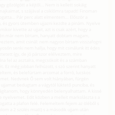
y gőzölgött a kéjtől... Nem is kellett sokáig
ajkaimat, s szájával a csiklómra tapadt! Finoman
ogatta... Pár perc alatt elmentem... Először a
a, és gyors ütemben ujjazni kezdte a pinám. Nyelve
kor kivette az ujjait, azt is csak azért, hogy a
égén már nem bírtam, hanyatt dobtam magam,
eztem, amit csinál: nem nagyon bírtam visszafogni
osón senki nem hallja, hogy mit csinálunk itt édes
tett így, de jó párszor elélveztem, mire
volna fel az asztalra, megcsókolt és a számban
. Ez még jobban felhúzott, s szó szerint hanyatt
eltem, és belefúrtam arcomat a forró, lucskos
emet. Nedvnek Ő sem volt hiányában, fürgén
t ujjamat bedugtam a vágytól lüktető punciba, és
kitágítanom, hogy könnyedén belenyalhattam. A kissé
e nyelvemet. Edit közben a melleit markolászta s a
gatta a plafon felé. Felemeltem fejem az öléből s
lom a 2 szülés miatt) s a második ujjam után