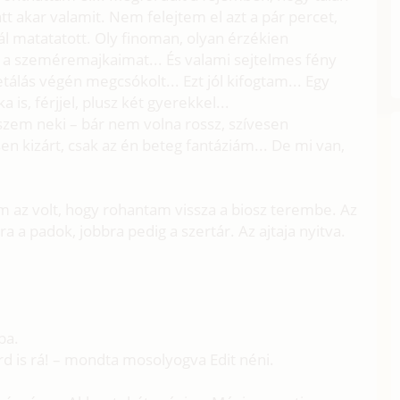
tt akar valamit. Nem felejtem el azt a pár percet,
ál matatatott. Oly finoman, olyan érzékien
 a szeméremajkaimat... És valami sejtelmes fény
tálás végén megcsókolt... Ezt jól kifogtam... Egy
 is, férjjel, plusz két gyerekkel...
zem neki – bár nem volna rossz, szívesen
en kizárt, csak az én beteg fantáziám... De mi van,
m az volt, hogy rohantam vissza a biosz terembe. Az
ra a padok, jobbra pedig a szertár. Az ajtaja nyitva.
ba.
zárd is rá! – mondta mosolyogva Edit néni.