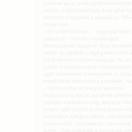
pinaleve és az izzadság összekeveredve
oldalát, a vénuszdombját és az ajkai ti
odament a fogashoz a táskájához. Előve
műpéniszt.
– Ezt vedd fel kérlek. – nyújtotta fel
popsimat! – mondta mosolyogva.
Belebújtattam lábaimat, majd becsat
zselét. Az elejétől a végéig bekentem a 
feltárulkozott előttem a popsija. Az á
picikét a nyelvemmel is kényeztettem.
ujjak szétkentem a környékén is. Odar
mozdulattal belenyomta a makkját. Halk
– Határozottan és mélyen akarom!
Magkapaszkodott az asztal két széléb
csipőjét markoltam meg. Kemény mozd
dolgot, talán jobban is, mint amikor 
fenekében, hol gyorsabban, hol lassab
annyira szűk – popsiban ki – be mozog
lenne... Edit is beszállt a mozgásba, 