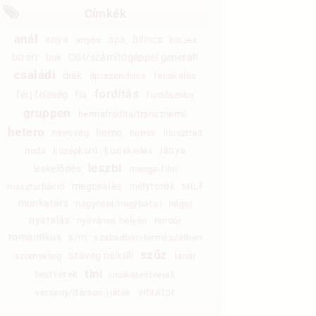
Címkék
anál
anya
apa
bilincs
anyós
biszex
bizarr
CGI/számítógéppel generált
buli
családi
diák
dp/szendvics
fenekelés
fordítás
férj-feleség
fia
fürdőszoba
gruppen
hermafrodita/transznemű
hetero
homo
híresség
humor
illusztrált
lánya
iroda
középkorú
közlekedés
leszbi
leskelődés
manga-film
megcsalás
mélytorok
maszturbáció
MILF
munkatárs
nagynéni/nagybácsi
néger
nyaralás
nyilvános helyen
rendőr
romantikus
s/m
szabadban-természetben
szűz
szöveg nélküli
szörnyeteg
tanár
tini
testvérek
unokatestvérek
vibrátor
verseny/(társas-)játék