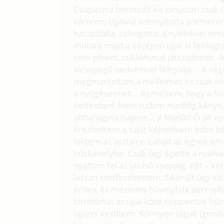
Csupaszra borotvált kis pinusom csak úg
várnom. Ujjaival szétnyitotta szemérem
harapdálta, szívogatta, a nyelvével sim
mutató majd a középső ujját is feldugt
sem pihent, csiklómmal játszadozott. Ami
kicsepegő nedveimet felnyalja... A v
megmarkoltam a melleimet és csak élv
a nyögéseimet... Reméltem, hogy a foly
kettesben! Nem tudom meddig kényezte
abbahagyta (sajnos... )! Mielőtt Ő ült 
érezhettem a saját kéjnedvem édes ízét
löktem az asztalra. Lábait az égnek em
húskehelybe. Csak úgy égette a nyelv
nyaltam fel az utolsó cseppig. Két – ké
lassan szétfeszítettem. Sikerült úgy 
érdes, és mézédes hüvelyfala perzselt
bimbómat az ujjai közé csippentve húzo
ujjazni kezdtem. Könnyen tágult (gondo