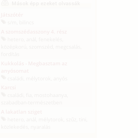
Mások épp ezeket olvassák
Játszótér
s/
m, bilincs
A szomszédasszony 4. rész
hetero, anál, fenekelés,
középkorú, szomszéd, megcsalás,
fordítás
Kukkolás - Megbasztam az
anyósomat
családi, mélytorok, anyós
Karcsi
családi, fia, mostohaanya,
szabadban-természetben
A lakatlan sziget
hetero, anál, mélytorok, szűz, tini,
közlekedés, nyaralás