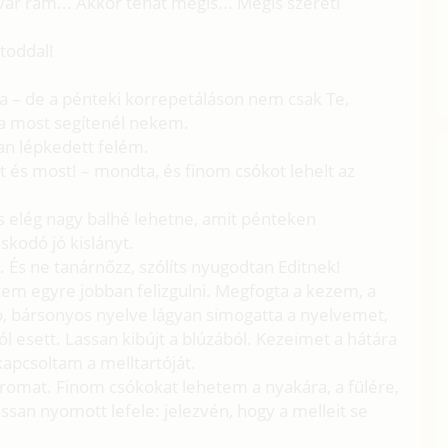
vár rám... Akkor tehát mégis... Mégis szereti
toddal!
a – de a pénteki korrepetáláson nem csak Te,
ha most segítenél nekem.
an lépkedett felém.
t és most! – mondta, és finom csókot lehelt az
is elég nagy balhé lehetne, amit pénteken
skodó jó kislányt.
 És ne tanárnőzz, szólíts nyugodtan Editnek!
egyre jobban felizgulni. Megfogta a kezem, a
ró, bársonyos nyelve lágyan simogatta a nyelvemet,
 esett. Lassan kibújt a blúzából. Kezeimet a hátára
apcsoltam a melltartóját.
rromat. Finom csókokat lehetem a nyakára, a fülére,
lassan nyomott lefele: jelezvén, hogy a melleit se