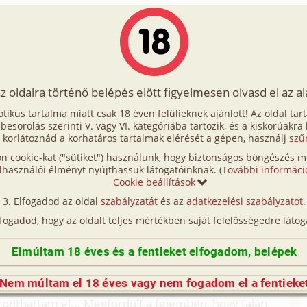
Írók
Tölts fel Te is!
Címkék
Kereső
VIP
Egyéb
az oldalra történő belépés előtt figyelmesen olvasd el az a
m történetei 4. rész - Biológia különóra
otikus tartalma miatt csak 18 éven felülieknek ajánlott! Az oldal tar
4. rész - Biológia különóra
t besorolás szerinti V. vagy VI. kategóriába tartozik, és a kiskorúakra
 korlátoznád a korhatáros tartalmak elérését a gépen, használj
szű
n cookie-kat ("sütiket") használunk, hogy biztonságos böngészés me
ész - Biológia korrepetálás (gruppen, diák)
lhasználói élményt nyújthassuk látogatóinknak. (
További informáci
Cookie beállítások
ész - Kata a nőgyógyásznál (hetero, anál)
Elfogadod az oldal
szabályzatát
és az
adatkezelési szabályzatot
.
lfogadod, hogy az oldalt teljes mértékben saját felelősségedre látog
b sikerült vissza szereznem. Nem is akár hogyan!
Elmúltam 18 éves és a fentieket elfogadom, belépek
hogy tanítás után menjek vissza hozzá, mert valami
 Na, mondhatom, rendesen beijedtem, hogy a
Nem múltam el 18 éves vagy nem fogadom el a fentieke
. Még két óránk volt hátra tanítás végéig. Egész idő
 ronthattam el... Megfordult a fejemben, hogy talán