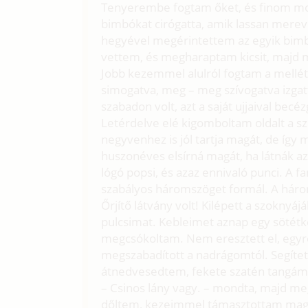
Tenyerembe fogtam őket, és finom moz
bimbókat cirógatta, amik lassan merev
hegyével megérintettem az egyik bimb
vettem, és megharaptam kicsit, majd 
Jobb kezemmel alulról fogtam a mellé
simogatva, meg – meg szívogatva izgat
szabadon volt, azt a saját ujjaival becéz
Letérdelve elé kigomboltam oldalt a szo
negyvenhez is jól tartja magát, de íg
huszonéves elsírná magát, ha látnák a
lógó popsi, és azaz ennivaló punci. A f
szabályos háromszöget formál. A háro
Őrjítő látvány volt! Kilépett a szoknyáj
pulcsimat. Kebleimet aznap egy sötétk
megcsókoltam. Nem eresztett el, egyr
megszabadított a nadrágomtól. Segítet
átnedvesedtem, fekete szatén tangámbó
– Csinos lány vagy. – mondta, majd megk
dőltem, kezeimmel támasztottam maga