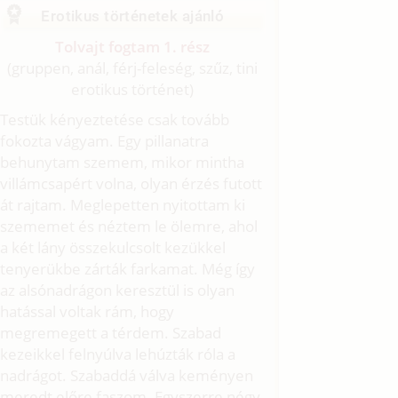
Erotikus történetek ajánló
Tolvajt fogtam 1. rész
(gruppen, anál, férj-feleség, szűz, tini
erotikus történet)
Testük kényeztetése csak tovább
fokozta vágyam. Egy pillanatra
behunytam szemem, mikor mintha
villámcsapért volna, olyan érzés futott
át rajtam. Meglepetten nyitottam ki
szememet és néztem le ölemre, ahol
a két lány összekulcsolt kezükkel
tenyerükbe zárták farkamat. Még így
az alsónadrágon keresztül is olyan
hatással voltak rám, hogy
megremegett a térdem. Szabad
kezeikkel felnyúlva lehúzták róla a
nadrágot. Szabaddá válva keményen
meredt előre faszom. Egyszerre négy