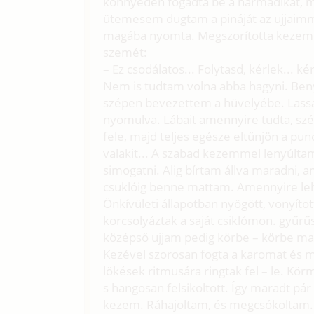
könnyedén fogadta be a harmadikat, ma
ütemesem dugtam a pináját az ujjaimm
magába nyomta. Megszorította kezemet é
szemét:
– Ez csodálatos... Folytasd, kérlek... kér
Nem is tudtam volna abba hagyni. Benyá
szépen bevezettem a hüvelyébe. Lassan
nyomulva. Lábait amennyire tudta, szét
fele, majd teljes egésze eltűnjön a pu
valakit... A szabad kezemmel lenyúlt
simogatni. Alig bírtam állva maradni, a
csuklóig benne mattam. Amennyire lehe
Önkívületi állapotban nyögött, vonyítot
korcsolyáztak a saját csiklómon. gyűrű
középső ujjam pedig körbe – körbe mas
Kezével szorosan fogta a karomat és m
lökések ritmusára ringtak fel – le. Kö
s hangosan felsikoltott. Így maradt pá
kezem. Ráhajoltam, és megcsókoltam. F