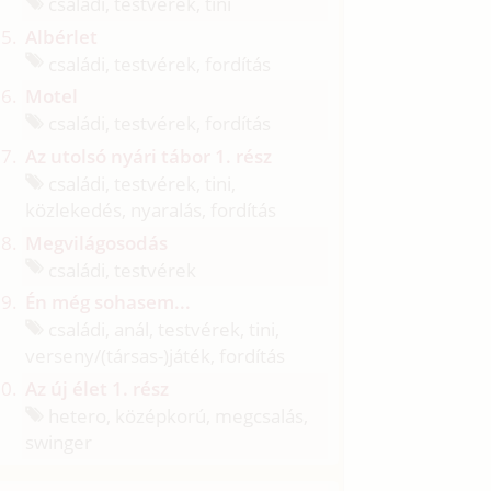
családi, testvérek, tini
Albérlet
családi, testvérek, fordítás
Motel
családi, testvérek, fordítás
Az utolsó nyári tábor 1. rész
családi, testvérek, tini,
közlekedés, nyaralás, fordítás
Megvilágosodás
családi, testvérek
Én még sohasem...
családi, anál, testvérek, tini,
verseny/
(társas-)játék, fordítás
Az új élet 1. rész
hetero, középkorú, megcsalás,
swinger