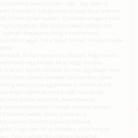
dulatokkal masszíroztam. egy – egy ujjam a
edni is kezdtek. Lehajtottam a fejem és a nyelvem
ót. Finom körbe nyaltam. Óvatosan a fogaim közé
meghúzogattam. Edit közben halkan sóhajtozott.
t, számat rátapasztva pedig a nyelvemmel
tam hol az egyik, hol a másik bimbót. Amelyik melle
gette.
knyáját. Ruhán keresztül is látszott, hogy közel a
y meztelenül még inkább! Mi az hogy! Néhány
zt, amit én: feszes combok, formás, egyáltalán nem
anszőrzetét a bikini vonalban kiborotválva szinte
mszög alsócsuúcsa egyenesen a csiklóra mutat.
ából, majd segített levenni a szűk, hosszú ujjú
ék melltartóba rejtettem. Átkaroltam és
e szenvedélyesebben csókolt, kezeivel közben
t kilépnem belőle. Ekkorra már én is
l csavarni lehetett a punciszaftomat.
ért, hogy üljek fel az asztalára. Kicsit hanyatt
m. Elém guggolt, félrehúzta a tangámat.