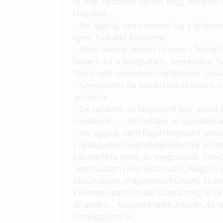
Itt már kezdtem izgulni, hogy most mi 
lányokat...
– Ne aggódj, nincs semmi baj a dolgoza
Igen! Tudtam! Éreztem!!
– Nem akarok semmi rosszat – folytatt
hanem én is felizgultam. Szeretném, 
Tágra nyílt szemekkel hallgattam. Lass
– Szeretném, ha szeretkeznél velem, it
arcomra.
– De tanárnő, ez helytelen! Már abból 
csináltunk... – játszottam az aggodalma
– Ne aggódj, nem fogja megtudni senki.
Legnagyobb megdöbbenésemre kezdtem 
két mellére tette, és megcsókolt. For
nem tudtam nem viszonozni. Nagyon jól
csúsztattam, magamhoz húztam, és kik
Kellemes parfüm illat csapta meg az o
az arcára... Vállamra tette a kezét, és 
hanyagoljam el...