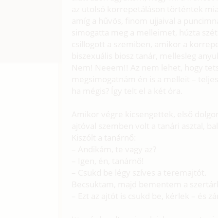
az utolsó korrepetáláson történtek mia
amíg a hűvös, finom ujjaival a puncimn
simogatta meg a melleimet, húzta szét
csillogott a szemiben, amikor a korrepe
biszexuális biosz tanár, mellesleg anyuka
Nem! Neeem!! Az nem lehet, hogy tets
megsimogatnám én is a melleit – teljes
ha mégis? Így telt el a két óra.
Amikor végre kicsengettek, első dolgo
ajtóval szemben volt a tanári asztal, bal
Kiszólt a tanárnő:
– Andikám, te vagy az?
– Igen, én, tanárnő!
– Csukd be légy szíves a teremajtót.
Becsuktam, majd bementem a szertár
– Ezt az ajtót is csukd be, kérlek – és 