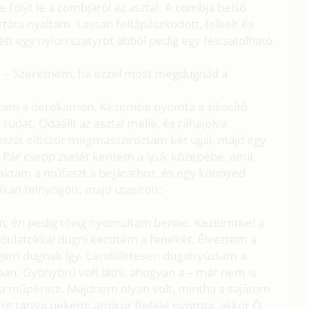
 folyt le a combjáról az asztal. A combja belső
sztára nyaltam. Lassan feltápászkodott, felkelt és
tt egy nylon szatyrot abból pedig egy felcsatolható
ém. – Szeretném, ha ezzel most megdugnád a
oltam a derekamon. Kezembe nyomta a sikosító
rudat. Odaállt az asztal mellé, és ráhajolva
nuszát először megmasszíroztam két ujjal, majd egy
 Pár csepp zselét kentem a lyuk közepébe, amit
aktam a műfaszt a bejárathoz, és egy könnyed
an felnyögött, majd utasított:
en, én pedig tövig nyomultam benne. Kezeimmel a
ulatokkal dugni kezdtem a fenekét. Élveztem a
engem dugnak így. Lendületesen dugattyúztam a
ban. Gyönyörű volt látni, ahogyan a – már nem is
 a műpénisz. Majdnem olyan volt, mintha a sajátom
ellent tartva nekem: amikor Befelé nyomta, akkor Ő