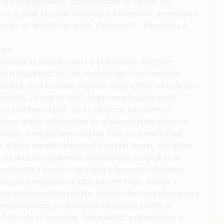
jd a negyediket. Összezártam az ujjaim, és
al. A jobb kezével megfogta a kezemet, és mélyen
s az ajkába harapott. Elélvezett... Kinyitotta a
lek...
lazta az ötödik ujjam, s puncijához illesztve
 mozgattam ki – be, mindig egy kicsit beljebb
rakta, és a kezével segített, hogy előbb a kézfejem
ncijában. Ez volt az első, hogy megöklözhettem
am a combom közé, és a csiklómat kezdtem el
mikor ismét elélveztem és elélveztettem Editet is,
tett, simogattam hüvelye falát és a méhszáját.
t, szinte minden lökésnél élvezett egyet. Az ujjaim
s és mutató ujjaimmal széthúztam az ajkakat, a
szírozta a borsó nagyságúra duzzadt csiklómat.
ozgatta magában a jobb kezem fejét. Mellei a
rmeit belém mélyesztette, testét ívben megfeszítette
r másodpercig, majd lassan kihúztam belőle a
ojt róla az izzadság. Lehajoltam a pinusához: a