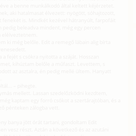
téve a benne munkálkodó által keltett kéjérzetet.
k, aki hatalmasat élvezett: nyögött, sóhajtozott,
át fenekét is. Mindkét kezével hátranyúlt, farpofáit
Én pedig beleadva mindent, még egy percen
ra elélveztetnem.
ki még belőle. Edit a remegő lábain alig bírta
yenesedett.
 a fejét s csókra nyitotta a száját. Hosszan
emet, kihúztam belőle a műfaszt. Levettem, s
odott az asztalra, én pedig mellé ültem. Hanyatt
.
ál... – pihegte.
ymás mellett. Lassan szedelőzködni kezdtem,
ég kaptam egy forró csókot a szertárajtóban, és a
ő pénteken zálogba vett.
y banya jött órát tartani, gondoltam Edit
n vesz részt. Aztán a következő és az azutáni