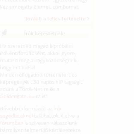
kéz simogatta ölemet, combomat.
Tovább a teljes történetre
Írók kerestetnek!
Ha szeretnéd magad kipróbálni
íróként/fordítóként, akkor gyere,
mutasd meg a nagyközönségnek,
hogy mit tudsz!
Minden elfogadott történetért és
képregényért 30 napos VIP tagságit
adunk a Törté-Net-re és a
Goldengate.hu
-ra is!
Bővebb információt az
írói
segédleteknél
találhattok, illetve a
fórumban
is szívesen válaszolunk
bármilyen felmerülő kérdésetekre.