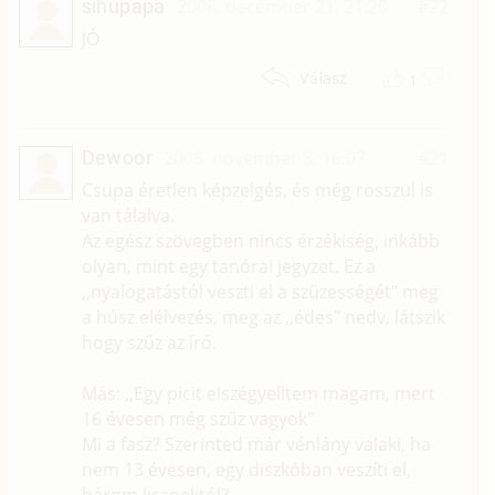
sihupapa
2008. december 21. 21:20
#22
JÓ
1
Válasz
Dewoor
2008. november 8. 16:07
#21
Csupa éretlen képzelgés, és még rosszul is
van tálalva.
Az egész szövegben nincs érzékiség, inkább
olyan, mint egy tanórai jegyzet. Ez a
,,nyalogatástól veszti el a szüzességét" meg
a húsz elélvezés, meg az ,,édes" nedv, látszik
hogy szűz az író.
Más: ,,Egy picit elszégyelltem magam, mert
16 évesen még szűz vagyok"
Mi a fasz? Szerinted már vénlány valaki, ha
nem 13 évesen, egy diszkóban veszíti el,