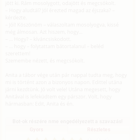
jött ki. Rám mosolygott, odajött és megcsókolt.
– Hogy aludtál? Jól érezted magad az éjszaka? –
kérdezte.
– Jól! Köszönöm – válaszoltam mosolyogva, kissé
még álmosan. Azt hiszem, hogy...
– ... Hogy? – kíváncsiskodott.
– ... hogy – folytattam bátortalanul – beléd
szerettem!
Szemembe nézett, és megcsókolt.
Anita a tábor vége után pár nappal tudta meg, hogy
mi is történt azon a bizonyos napon. Edittel utána
járni kezdtünk. Jó volt vele! Utána megesett, hogy
Anitával is lefeküdtem egy párszor. Volt, hogy
hármasban: Edit, Anita és én.
Bot-ok részére nme engedélyezett a szavazás!
Gyors
Részletes