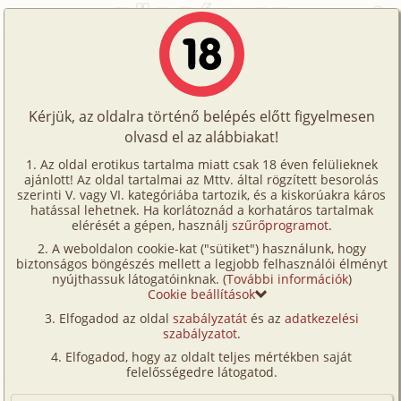
Főoldal
/
Történetek
/
Leszbi
/
Kedvesem történetei 1. rész - Az első éjszaka
Történetek
Kedvesem történetei 1. rész - Az első
Képregények
éjszaka
Kérjük, az oldalra történő belépés előtt figyelmesen
Filmek
olvasd el az alábbiakat!
Írók
leszbi
,
szűz
Az oldal erotikus tartalma miatt csak 18 éven felülieknek
ajánlott! Az oldal tartalmai az Mttv. által rögzített besorolás
Tölts
Hero Fucker
szerinti V. vagy VI. kategóriába tartozik, és a kiskorúakra káros
Címkék
hatással lehetnek. Ha korlátoznád a korhatáros tartalmak
fel
elérését a gépen, használj
szűrőprogramot
.
Szavazás átlaga:
6.8
pont (
191
szavazat)
Kereső
A weboldalon cookie-kat ("sütiket") használunk, hogy
Te
Megjelenés:
2002. július 31.
biztonságos böngészés mellett a legjobb felhasználói élményt
VIP
nyújthassuk látogatóinknak. (
További információk
)
Hossz:
9 292 karakter
is!
Cookie beállítások
Elolvasva:
34 799 alkalommal
Fórum
Elfogadod az oldal
szabályzatát
és az
adatkezelési
szabályzatot
.
Versenyeink
Folytatás
Kedvesem történetei 2. rész - Az
Elfogadod, hogy az oldalt teljes mértékben saját
aktmodellek (gruppen)
Ügyfélszolgálat
felelősségedre látogatod.
Írói segédletek