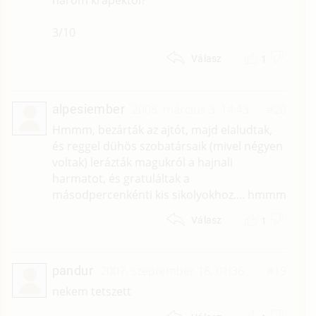
három krapektól?
3/10
1
Válasz
alpesiember
2008. március 3. 14:43
#20
Hmmm, bezárták az ajtót, majd elaludtak,
és reggel dühös szobatársaik (mivel négyen
voltak) lerázták magukról a hajnali
harmatot, és gratuláltak a
másodpercenkénti kis sikolyokhoz.... hmmm
1
Válasz
pandur
2007. szeptember 18. 01:36
#19
nekem tetszett