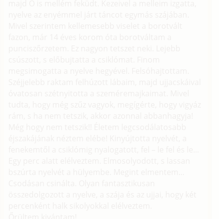
majd Ő is mellém feküdt. Kezeivel a melleim izgatta,
nyelve az enyémmel járt táncot egymás szájában.
Mivel szerintem kellemesebb viselet a borotvált
fazon, már 14 éves korom óta borotváltam a
punciszőrzetem. Ez nagyon tetszet neki. Lejebb
csúszott, s előbujtatta a csiklómat. Finom
megsimogatta a nyelve hegyével. Felsóhajtottam.
Széjjelebb raktam felhúzott lábaim, majd ujjacskáival
óvatosan szétnyitotta a szeméremajkaimat. Mivel
tudta, hogy még szűz vagyok, megígérte, hogy vigyáz
rám, s ha nem tetszik, akkor azonnal abbanhagyja!
Még hogy nem tetszik!! Életem legcsodálatosabb
éjszakájának néztem elébe! Kinyújtotta nyelvét, a
fenekemtől a csiklómig nyalogatott, fel – le fel és le...
Egy perc alatt elélveztem. Elmosolyodott, s lassan
bszúrta nyelvét a hülyembe. Megint elmentem...
Csodásan csinálta. Olyan fantasztikusan
összedolgozott a nyelve, a szája és az ujjai, hogy két
percenként halk sikolyokkal elélveztem.
Őrültem kivántam!