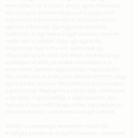
hevesebben ver a szívem, ahogy egyre nedvesebb
lesz a bugyim. Kezeivel kibujtatott a toppomból.
Kigombolta a farmerem sliccét és lassan letolta
egészen a bokámig. Egy hagyományos fehér
melltartót, és egy fekete bugyit viseltem, melynek
csipke volt az oldalán. Rajta egy egyrészes,
virágmintás nyári ruha volt, alatta csak egy
világoskék tangát viselt. Ott álltam meztelenül egy
vadidegen nő elött, de amikor másodszorra is
megcsókolt, kezdtem egyre jobban megnyugodni.
Oly csodás volt az érzés, amit okozott bennem, hogy
egyre inkább kezdtem feleszmélni és átadni magam
a gyönyörnek. Megfogtam a ruhája alját s felhúztam
a derekáig, majd a melléig, s végül levettem róla.
Gyönyörű teste volt!! Feszes mellei, rajta kedves kis
rózsaszín bimbói... Ledobtam a ruháját a földre,
Mielőtt a csipketangát levehettem volna róla,
megfogta a kezem és az ágyhoz vezetett. Lefektetett,