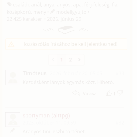
családi, anál, anya, anyós, apa, férj-feleség, fia,
középkorú, meny
modellgyujto
22 425 karakter
2026. június 29.
Hozzászólás írásához be kell jelentkezned!
1
2
Timóteus
2026. február 20. 05:05
#33
T
Kezdésként lányok egymás közt. Hihető.
1
Válasz
sportyman (alttpg)
2023. október 11. 09:59
#32
S
Aranyos tini leszbi történet.