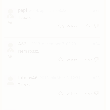
papi
2014. április 2. 08:22
#25
P
Tetszik
1
Válasz
A57L
2013. december 7. 06:29
#24
A
Nem rossz.
1
Válasz
tutajos46
2013. október 5. 12:31
#23
Tetszik.
1
Válasz