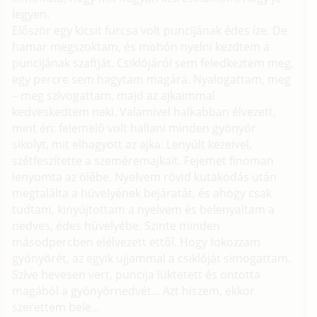
legyen.
Először egy kicsit furcsa volt puncijának édes íze. De
hamar megszoktam, és mohón nyelni kezdtem a
puncijának szaftját. Csiklójáról sem feledkeztem meg,
egy percre sem hagytam magára. Nyalogattam, meg
– meg szívogattam, majd az ajkaimmal
kedveskedtem neki. Valamivel halkabban élvezett,
mint én: felemelő volt hallani minden gyönyör
sikolyt, mit elhagyott az ajka. Lenyúlt kezeivel,
szétfeszítette a szeméremajkait. Fejemet finoman
lenyomta az ölébe. Nyelvem rövid kutakodás után
megtalálta a hüvelyének bejáratát, és ahogy csak
tudtam, kinyújtottam a nyelvem és belenyaltam a
nedves, édes hüvelyébe. Szinte minden
másodpercben elélvezett ettől. Hogy fokozzam
gyönyörét, az egyik ujjammal a csiklóját simogattam.
Szíve hevesen vert, puncija lüktetett és ontotta
magából a gyönyörnedvét... Azt hiszem, ekkor
szerettem bele...