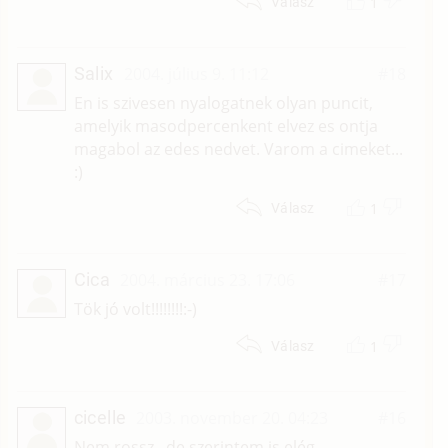
1
Válasz
Salix
2004. július 9. 11:12
#18
En is szivesen nyalogatnek olyan puncit,
amelyik masodpercenkent elvez es ontja
magabol az edes nedvet. Varom a cimeket...
:)
1
Válasz
Cica
2004. március 23. 17:06
#17
Tök jó volt!!!!!!!!:-)
1
Válasz
cicelle
2003. november 20. 04:23
#16
Nem rossz...de szerintem is elég