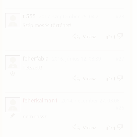
t.555
2017. szeptember 25. 04:21
#28
T
Szép mesés történet!
1
Válasz
feherfabia
2016. június 12. 08:39
#27
F
Tetszett!
1
Válasz
feherkalman1
2014. december 27. 03:06
#26
F
nem rossz.
1
Válasz