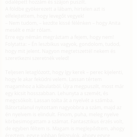
odalépett hozzám és szájon puszilt.
A földbe gyökerezett a lábam, hirtelen azt is
elfelejtettem, hogy levegőt vegyek!
– Nem tudom, – kezdte kissé félénken – hogy Anita
mesélt e már rólam.
Erre egy némán megráztam a fejem, hogy nem!
Folytatta: – Én leszbikus vagyok, gondolom, tudod,
hogy mit jelent. Nagyon megtetszettél nekem és
szeretkezni szeretnék veled!
Teljesen letaglózott, hogy így kerek – perec kijelenti,
hogy le akar feküdni velem. Lassan tértem
magamhoz a kábulatból. Újra megpuszilt, most már
egy kicsit hosszabban. Lehunyta a szemét, és
megcsókolt. Lassan tolta át a nyelvét a számba.
Bátortalanul nyitottam nagyobbra a szám, majd az
én nyelvem is elindult. Finom, puha, meleg nyelve
körbesimogattam a számat. Fantasztikus érzés volt,
de egyben féltem is. Magam is meglepődtem, ahogy
éreztem, egyre jobban felizgulok, ahogy egyre