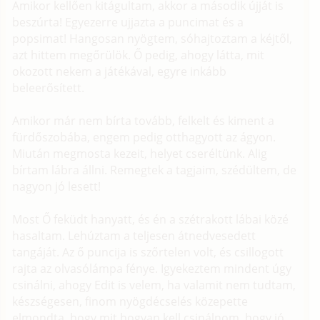
Amikor kellően kitágultam, akkor a második újját is
beszúrta! Egyezerre ujjazta a puncimat és a
popsimat! Hangosan nyögtem, sóhajtoztam a kéjtől,
azt hittem megőrülök. Ő pedig, ahogy látta, mit
okozott nekem a játékával, egyre inkább
beleerősített.
Amikor már nem bírta tovább, felkelt és kiment a
fürdőszobába, engem pedig otthagyott az ágyon.
Miután megmosta kezeit, helyet cseréltünk. Alig
bírtam lábra állni. Remegtek a tagjaim, szédültem, de
nagyon jó lesett!
Most Ő feküdt hanyatt, és én a szétrakott lábai közé
hasaltam. Lehúztam a teljesen átnedvesedett
tangáját. Az ő puncija is szőrtelen volt, és csillogott
rajta az olvasólámpa fénye. Igyekeztem mindent úgy
csinálni, ahogy Edit is velem, ha valamit nem tudtam,
készségesen, finom nyögdécselés közepette
elmondta, hogy mit hogyan kell csinálnom, hogy jó