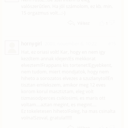
valószerűtlen. Ha jól számolom, ez kb. min.
15 orgazmus volt...:-)
1
Válasz
hornygirl
2003. november 6. 10:22
#15
Hat, ez oriasi volt! Kar, hogy en nem igy
kezdtem annak idejen!Es mekkorat
elveztem!Frappans kis tortenet!Egyebkent,
nem tudom, miert mondjatok, hogy nem
hiheto a sorozatos elvezes a szuzlanytol!En
tisztan emlekszem, amikor meg 12 eves
korom korul masztiztam, eleg volt
tizmasodperces csiklosimi, es maris ott
voltam....aztan megint, es megint....
Ez tokeletesen hiheto!Foleg, ha mas csinalta
volna!Szoval, gratula!!!!!!