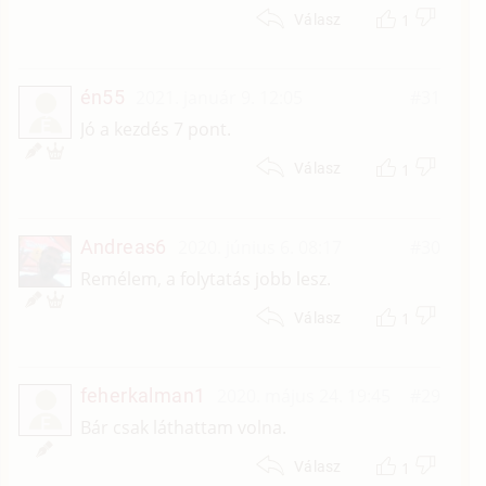
1
Válasz
én55
2021. január 9. 12:05
#31
É
Jó a kezdés 7 pont.
1
Válasz
Andreas6
2020. június 6. 08:17
#30
Remélem, a folytatás jobb lesz.
1
Válasz
feherkalman1
2020. május 24. 19:45
#29
F
Bár csak láthattam volna.
1
Válasz