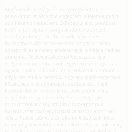
Megfordultam. Négykézlábra ereszkedtem, s
puncikámat az arca fölé engedtem. A fejemet pedig
az alhasán pihentettem. Eközben ujjaim, pontosan
kettő, a puncijában szorgoskodott. Határozott
mozdulatokkal jár ki – be a szűk, kéjre éhes
barlangban! Alfelemen éreztem, ahogy a halkan
sóhajtozik és a meleg lehelete végig simítja a nedves
puncimat. Nyelve a csiklómat becézgette, ujja
mélyen a pinusomban volt. Egyszerre mozogtak az
ujjaink, amikor ő betolta, én is. Fokoztuk a tempót
egy kicsit. Amikor éreztük, hogy egy újabb orgazmus
közelít, egy picit abbahagytuk az izgatást. Majd
kezdtük elölről. Amikor ismét elélveztünk volna,
megálltak az ujjaink és a nyelveink. Megőrjítet
mindkettőnket a kéj, ott álltunk az orgazmus
határán, már csak egy hajszál választott el minket
tőle... Kicsike szünet után újra belekezdtünk. Most
talán még hevesebben, mint előtte. Már a csuklóimig
tele voltam az izzadtságából, a puncinedvéből és a