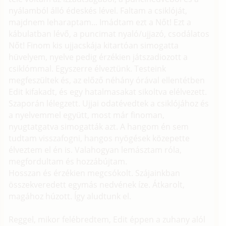
nyálamból álló édeskés lével. Faltam a csiklóját,
majdnem leharaptam... Imádtam ezt a Nőt! Ezt a
kábulatban lévő, a puncimat nyaló/ujjazó, csodálatos
Nőt! Finom kis ujjacskája kitartóan simogatta
hüvelyem, nyelve pedig érzékien játszadiozott a
csiklómmal. Egyszerre élveztünk. Testeink
megfeszültek és, az előző néhány órával ellentétben
Edit kifakadt, és egy hatalmasakat sikoltva elélvezett.
Szaporán lélegzett. Ujjai odatévedtek a csiklójához és
a nyelvemmel együtt, most már finoman,
nyugtatgatva simogatták azt. A hangom én sem
tudtam visszafogni, hangos nyögések közepette
élveztem el én is. Valahogyan lemásztam róla,
megfordultam és hozzábújtam.
Hosszan és érzékien megcsókolt. Szájainkban
összekveredett egymás nedvének íze. Átkarolt,
magához húzott. Így aludtunk el.
Reggel, mikor felébredtem, Edit éppen a zuhany alól