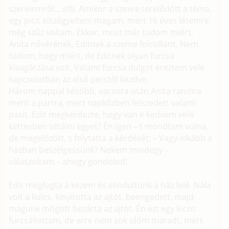
szerelemről... stb. Amikor a szexre terelődött a téma,
egy picit elszégyeltem magam, mert 16 éves létemre
még szűz voltam. Ekkor, most már tudom miért,
Anita nővérének, Editnek a szeme felcsillant. Nem
tudom, hogy miért, de Editnek olyan furcsa
kisugárzása volt. Valami furcsa dolgot éreztem vele
kapcsolatban az első perctől kezdve.
Három nappal később, vacsora után Anita randira
ment a partra, mert napközben felszedett valami
pasit. Edit megkérdezte, hogy van e kedvem vele
kettesben sétálni egyet? Én igen – t mondtam volna,
de megelőzött, s folytatta a kérdését: – Vagy inkább a
házban beszélgessünk? Nekem mindegy –
válaszoltam – ahogy gondolod!
Edit megfogta a kezem és elindultunk a ház felé. Nála
volt a kulcs, kinyitotta az ajtót, beengedett, majd
magunk mögött bezárta az ajtót. Én ezt egy kicsit
furcsállottam, de erre nem sok időm maradt, mert