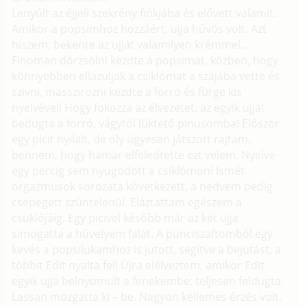
Lenyúlt az éjjeli szekrény fiókjába és elővett valamit.
Amikor a popsimhoz hozzáért, ujja hűvös volt. Azt
hiszem, bekente az ujját valamilyen krémmel...
Finoman dörzsölni kezdte a popsimat, közben, hogy
könnyebben ellazuljak a csiklómat a szájába vette és
szívni, masszírozni kezdte a forró és fürge kis
nyelvével! Hogy fokozza az élvezetet, az egyik ujját
bedugta a forró, vágytól lüktető pinusomba! Először
egy picit nyilalt, de oly ügyesen játszott rajtam,
bennem, hogy hamar elfeledtette ezt velem. Nyelve
egy percig sem nyugodott a csiklómon! Ismét
orgazmusok sorozata következett, a nedvem pedig
csepegett szüntelenül. Eláztattam egészem a
csuklójáig. Egy picivel később már az két ujja
simogatta a hüvelyem falát. A punciszaftomból egy
kevés a popsilukamhoz is jutott, segítve a bejutást, a
többit Edit nyalta fel! Újra elélveztem, amikor Edit
egyik ujja belnyomult a fenekembe: teljesen feldugta.
Lassan mozgatta ki – be. Nagyon kellemes érzés volt.