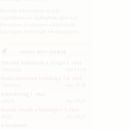
Bővebb információt az
írói
segédleteknél
találhattok, illetve a
fórumban
is szívesen válaszolunk
bármilyen felmerülő kérdésetekre.
Utolsó aktív topikok
Petráék felfedezik a világot 1. rész
Timóteus
ma 11:08
Rossz döntések krónikája 7-8. rész
Timóteus
ma 10:55
A bezártság 1. rész
vita35
ma 10:31
Kurvát játszik a feleségem 1. rész
én55
ma 10:27
A kezdetek