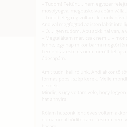
– Tudom! Feltűnt... nem egyszer felej
mosolyogva, megpaskolva apám vállát
– Tudod elég rég voltam, komoly nővel 
Andival megfogtad az isten lábát intelli
– Ő... igen tudom. Apu sokk hal van, a v
– Megtaláltam már, csak nem... – mond
lenne, egy nap mikor bármi megtörté
Lement az este és nem merült fel újra
édesapám.
Amit tudni kell rólunk. Andi akkor tölt
formás popsi, szép kerek. Melle mond
néznek.
Mindig is úgy voltam vele, hogy legyen á
hat annyira.
Rólam huszonkilenc éves voltam akkor
dumámmal hódítottam. Testem nem volt e
hasam.