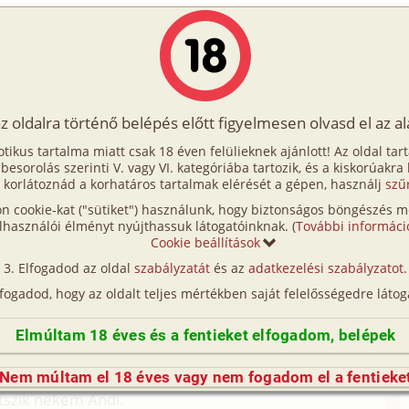
Írók
Tölts fel Te is!
Címkék
Kereső
VIP
Egyéb
az oldalra történő belépés előtt figyelmesen olvasd el az a
apja 1.rész
otikus tartalma miatt csak 18 éven felülieknek ajánlott! Az oldal tar
napja 1.rész
t besorolás szerinti V. vagy VI. kategóriába tartozik, és a kiskorúakra
 korlátoznád a korhatáros tartalmak elérését a gépen, használj
szű
n cookie-kat ("sütiket") használunk, hogy biztonságos böngészés me
ro, após)
lhasználói élményt nyújthassuk látogatóinknak. (
További informáci
Cookie beállítások
(így nincs vérségi kapcsolat közöttük), a valósággal való
Elfogadod az oldal
szabályzatát
és az
adatkezelési szabályzatot
.
n egyezés a véletlen műve.)
lfogadod, hogy az oldalt teljes mértékben saját felelősségedre látog
k, vagy hat éve történt.
Elmúltam 18 éves és a fentieket elfogadom, belépek
iszonyunk, de egy mécsnézés után meglepő
Nem múltam el 18 éves vagy nem fogadom el a fentieke
tszik nekem Andi.