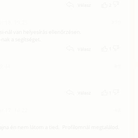
2
Válasz
r 18. 19:25
#10
si-nál van helyesírás ellenőrzésen.
i-nak a segítséget.
1
Válasz
09:44
#9
1
Válasz
r 17. 14:22
#8
ajna én nem látom a tied. Profilomnál megtalálod.