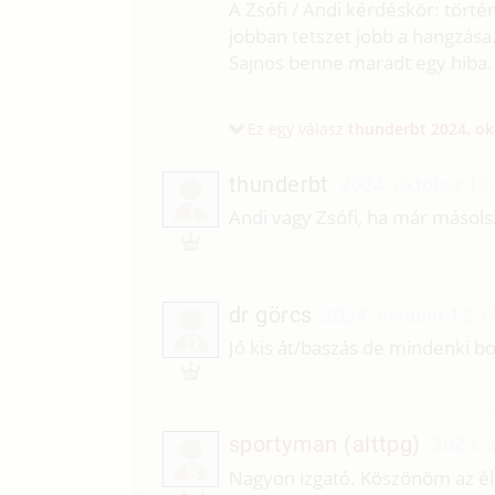
A Zsófi / Andi kérdéskör: tört
jobban tetszet jobb a hangzása.
Sajnos benne maradt egy hiba. 
Ez egy válasz
thunderbt
2024. ok
thunderbt
2024. október 13.
T
Andi vagy Zsófi, ha már másolsz
dr görcs
2024. október 12. 
D
Jó kis át/baszás de mindenki 
sportyman (alttpg)
2023. 
S
Nagyon izgató. Köszönöm az él