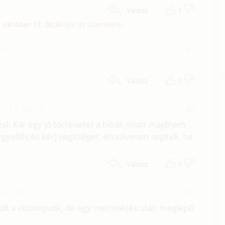
1
Válasz
. október 17. 08:30
-kor írt üzenetére.
3:51
#7
0
Válasz
r 17. 08:30
#6
al. Kár egy jó történetet a hibák miatt majdnem
gyellős és kérj segítséget, én szívesen segítek, ha
0
Válasz
 07:33
#5
olt a viszonyunk, de egy mécsnézés után meglepő