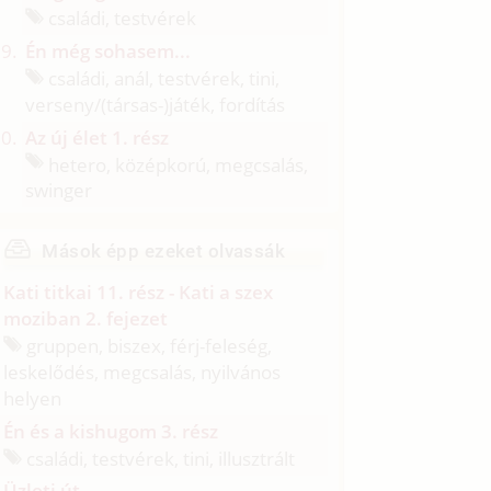
családi, testvérek
Én még sohasem...
családi, anál, testvérek, tini,
verseny/
(társas-)játék, fordítás
Az új élet 1. rész
hetero, középkorú, megcsalás,
swinger
Mások épp ezeket olvassák
Kati titkai 11. rész - Kati a szex
moziban 2. fejezet
gruppen, biszex, férj-feleség,
leskelődés, megcsalás, nyilvános
helyen
Én és a kishugom 3. rész
családi, testvérek, tini, illusztrált
Üzleti út