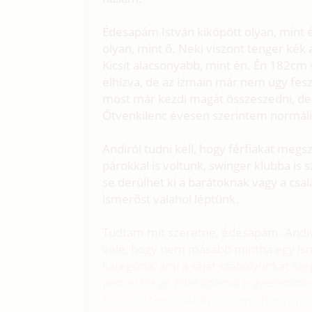
Édesapám István kiköpött olyan, mint 
olyan, mint ő. Neki viszont tenger kék
Kicsit alacsonyabb, mint én. Én 182cm
elhízva, de az izmain már nem úgy feszü
most már kezdi magát összeszedni, de m
Ötvenkilenc évesen szerintem normális
Andiról tudni kell, hogy férfiakat meg
párokkal is voltunk, swinger klubba is
se derülhet ki a barátoknak vagy a csa
ismerőst valahol léptünk.
Tudtam mit szeretne, édesapám. Andiva
vele, hogy nem másabb mintha egy is
kategória, ami a saját szabályunkat sze
perverzsége édesapám a jegyesemme
Elhatározásra jutottam, megadom apu