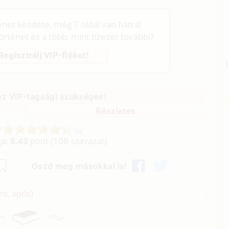
ténet kezdete, még 7 oldal van hátra!
történet és a több, mint tízezer további?
Regisztrálj VIP-fiókot!
z VIP-tagsági szükséges!
Részletes
ga:
8.43
pont (
108
szavazat)
Oszd meg másokkal is!
ro, após)