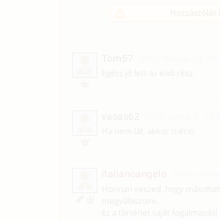
Hozzászólás í
Tom57
2026. február 24. 00
T
Egész jó lett az első rész.
vasas62
2026. január 6. 14:
V
Ha nem lát, akkor is érzi.
italianoangelo
2024. októbe
I
Honnan veszed, hogy másoltam
megválaszolni…
Ez a történet saját fogalmazás!