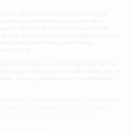
én, csak idősebb kiadásba. Bocsánat én vagyok
 a szeme az enyémben már van egy kis zöld is.
 vagyok. Apámnak se volt kockás hasa, nem volt
lt a bőr. Anyum halála után el is hagyta magát picit,
ég mindig látszik rajta egy kis felesleg.
an nézett ki.
szégyenítő étvágya van a sexben. Egy ideje már más
 szoktunk járni, persze ezt maximális titokban. Semmi
ládnak. Ez az egy szabályunk volt. Ha felfedeztünk
l egy estét. Sokat rágódtam ezen... de úgy voltam
meretlen lenne. De ugye nem enyhén az ismerős
gi meg. Persze közben izgatott is a téma, a
l.
kámnak, amit szeretne.