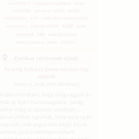
munkatárs
nagynéni/nagybácsi
néger
nyaralás
nyilvános helyen
rendőr
romantikus
s/m
szabadban-természetben
szűz
szöveg nélküli
szörnyeteg
tanár
tini
testvérek
unokatestvérek
vibrátor
verseny/(társas-)játék
Erotikus történetek ajánló
Az öreg Szörény János meséje régi
időkről
(hetero, anál szex történet)
Hiába mondtam, hogy öreg vagyok én
már az ilyen huncutságokra - pedig
akkor még az ötvenet súroltam -,
annál jobban ugrattak. Szép kora nyári
nap volt, már augusztus elejét írtunk,
amikor járásszékhelyen voltam