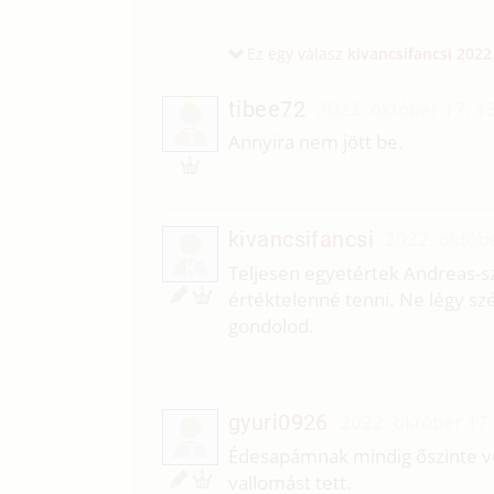
Ez egy válasz
kivancsifancsi
2022
tibee72
2022. október 17. 1
T
Annyira nem jött be.
kivancsifancsi
2022. októbe
K
Teljesen egyetértek Andreas-sz
értéktelenné tenni. Ne légy szé
gondolod.
gyuri0926
2022. október 17.
T
Édesapámnak mindig őszinte v
vallomást tett.