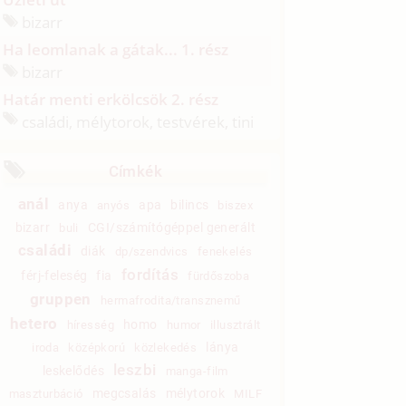
bizarr
Ha leomlanak a gátak... 1. rész
bizarr
Határ menti erkölcsök 2. rész
családi, mélytorok, testvérek, tini
Címkék
anál
anya
apa
bilincs
anyós
biszex
bizarr
CGI/számítógéppel generált
buli
családi
diák
dp/szendvics
fenekelés
fordítás
férj-feleség
fia
fürdőszoba
gruppen
hermafrodita/transznemű
hetero
homo
híresség
humor
illusztrált
lánya
iroda
középkorú
közlekedés
leszbi
leskelődés
manga-film
megcsalás
mélytorok
maszturbáció
MILF