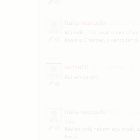
italianoangelo
2022. októbe
I
Második rész, már kivancsifanc
Köszi a türelmet, kivancsifancs
cscsu50
2022. október 18. 
C
Kár a hibákért.
italianoangelo
2022. októbe
I
Szia.
Kérlek dobj nekem egy mailt, s
Köszi