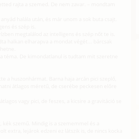
tetted rajta a szemed. De nem zavar. – mondtam
.
anyád halála után, és már unom a sok buta csajt.
gens és szép is.
ízben megtalálod az intelligens és szép nőt te is.
ta halkan elharapva a mondat végét... bárcsak
nhetne.
 a téma. De kimondatlanul is tudtam mit szeretne
ötte a huszonhármat. Barna haja arcán pici szeplő,
hatni átlagos méretű, de cserébe peckesen előre
tlagos vagy pici, de feszes, a kicsire a gravitáció se
, kék szemű. Mindig is a szememmel és a
xtra, lejárok edzeni ez látszik is, de nincs kocka