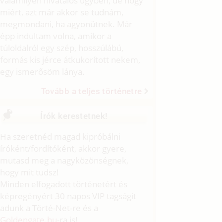
valamilyen hivatalos ügyben, de hogy
miért, azt már akkor se tudnám,
megmondani, ha agyonütnek. Már
épp indultam volna, amikor a
túloldalról egy szép, hosszúlábú,
formás kis jérce átkukorított nekem,
egy ismerősöm lánya.
Tovább a teljes történetre
Írók kerestetnek!
Ha szeretnéd magad kipróbálni
íróként/fordítóként, akkor gyere,
mutasd meg a nagyközönségnek,
hogy mit tudsz!
Minden elfogadott történetért és
képregényért 30 napos VIP tagságit
adunk a Törté-Net-re és a
Goldengate.hu
-ra is!