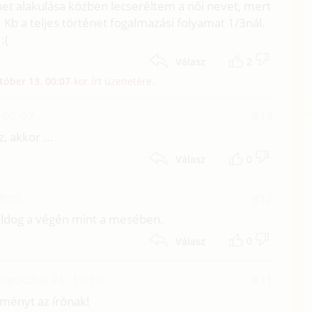
énet alakulása közben lecseréltem a női nevet, mert
 Kb a teljes történet fogalmazási folyamat 1/3nál.
:(
2
Válasz
tóber 13. 00:07
-kor írt üzenetére.
 00:07
#13
, akkor ...
0
Válasz
08:05
#12
boldog a végén mint a mesében.
0
Válasz
augusztus 25. 13:10
#11
ményt az írónak!