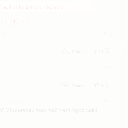
rásához be kell jelentkezned!
1
:13
#16
1
Válasz
02
#15
1
Válasz
r 13. 03:53
#14
? Mi az eredeti mű címe? Nem fogod tudni