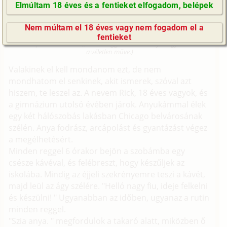
Elmúltam 18 éves és a fentieket elfogadom, belépek
Fordítás
GyIK / FAQ
Literotica: SamDoherty: Do with mother
Nem múltam el 18 éves vagy nem fogadom el a
Impresszum
(Minden résztvevő a képzelet szülötte (így nincs vérségi
fentieket
kapcsolat közöttük), a valósággal való bármilyen egyezés
E-mail küldése
a véletlen műve.)
Valakinek el kell mondanom ezt, de nem
mondhatom el senkinek, akit ismerek, szóval azt
hiszem, te leszel az. A nevem Rick, 18 éves vagyok, és
a gimnázium utolsó évében járok. Anyukámmal élek
egy két hálószobás lakásban Chicago belvárosának
szélén. Anya fodrász, arcápolást és gyantázást végez
a megélhetésért.
Minden reggel 6 órakor bejön a szobámba egy
csésze kávéval, és felébreszt, hogy készűljek az
iskolába. Mindig az éjjeli szekrényemre teszi a kávét,
majd leül az ágy szélére. "Helló nagy fiu, ideje felkelni
és készülni! " Ugyanabban az időben, ugyanaz a rutin
minden reggel.
"Szia anya. " megfordulok a takaró alatt, miközben ő