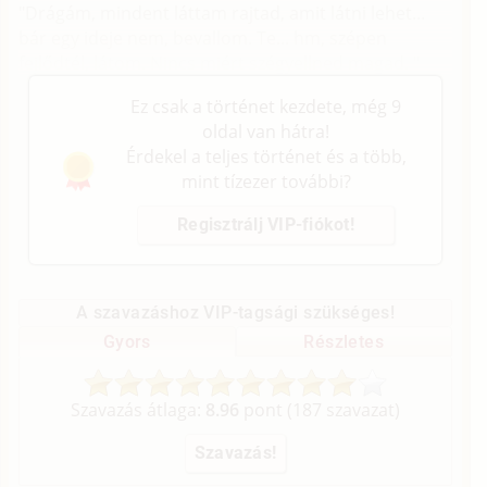
"Drágám, mindent láttam rajtad, amit látni lehet...
bár egy ideje nem, bevallom. Te... hm, szépen
fejlődtél, látom. Nincs miért szégyellned magad. "
Ez csak a történet kezdete, még 9
oldal van hátra!
Érdekel a teljes történet és a több,
mint tízezer további?
Regisztrálj VIP-fiókot!
A szavazáshoz VIP-tagsági szükséges!
Gyors
Részletes
Szavazás átlaga:
8.96
pont (
187
szavazat)