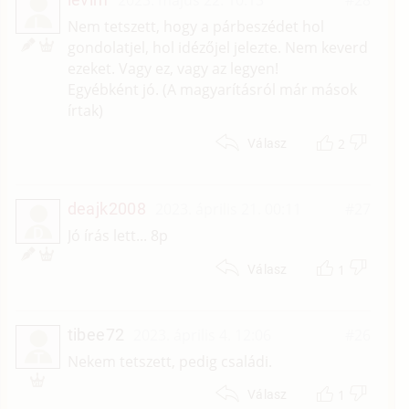
L
Nem tetszett, hogy a párbeszédet hol
gondolatjel, hol idézőjel jelezte. Nem keverd
ezeket. Vagy ez, vagy az legyen!
Egyébként jó. (A magyarításról már mások
írtak)
2
Válasz
deajk2008
2023. április 21. 00:11
#27
D
Jó írás lett... 8p
1
Válasz
tibee72
2023. április 4. 12:06
#26
T
Nekem tetszett, pedig családi.
1
Válasz