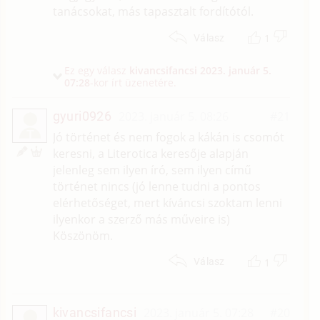
tanácsokat, más tapasztalt fordítótól.
1
Válasz
Ez egy válasz
kivancsifancsi
2023. január 5.
07:28
-kor írt üzenetére.
gyuri0926
2023. január 5. 08:26
#21
T
Jó történet és nem fogok a kákán is csomót
keresni, a Literotica keresője alapján
jelenleg sem ilyen író, sem ilyen című
történet nincs (jó lenne tudni a pontos
elérhetőséget, mert kíváncsi szoktam lenni
ilyenkor a szerző más műveire is)
Köszönöm.
1
Válasz
kivancsifancsi
2023. január 5. 07:28
#20