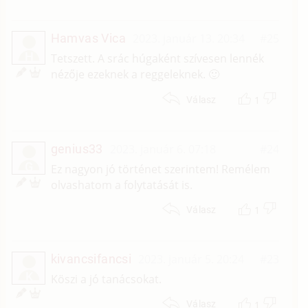
Hamvas Vica
2023. január 13. 20:34
#25
H
Tetszett. A srác húgaként szívesen lennék
nézője ezeknek a reggeleknek. 🙂
1
Válasz
genius33
2023. január 6. 07:18
#24
G
Ez nagyon jó történet szerintem! Remélem
olvashatom a folytatását is.
1
Válasz
kivancsifancsi
2023. január 5. 20:24
#23
K
Köszi a jó tanácsokat.
1
Válasz