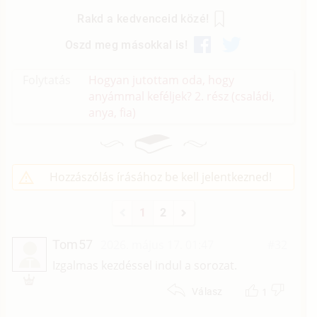
Rakd a kedvenceid közé!
Oszd meg másokkal is!
Folytatás
Hogyan jutottam oda, hogy
anyámmal keféljek? 2. rész (családi,
anya, fia)
Hozzászólás írásához be kell jelentkezned!
1
2
Tom57
2026. május 17. 01:47
#32
T
Izgalmas kezdéssel indul a sorozat.
1
Válasz