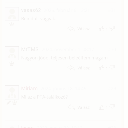
vasas62
2026. február 6. 12:21
#31
V
Beindult vágyak.
1
Válasz
MrTMS
2024. november 1. 08:17
#30
M
Nagyon jóóó, teljesen beleéltem magam
1
Válasz
Miriam
2024. június 18. 14:45
#29
M
Mi az a PTA-találkozó?
1
Válasz
levim
2023. május 22. 10:13
#28