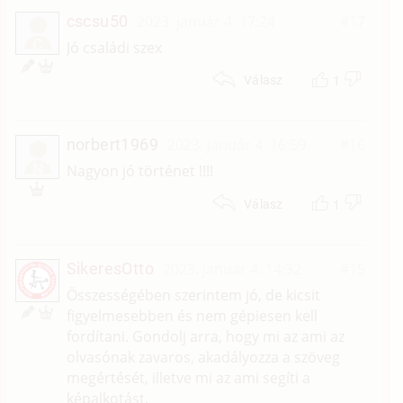
cscsu50
2023. január 4. 17:24
#17
C
Jó családi szex
1
Válasz
norbert1969
2023. január 4. 16:59
#16
N
Nagyon jó történet !!!!
1
Válasz
SikeresOtto
2023. január 4. 14:32
#15
Összességében szerintem jó, de kicsit
figyelmesebben és nem gépiesen kell
fordítani. Gondolj arra, hogy mi az ami az
olvasónak zavaros, akadályozza a szöveg
megértését, illetve mi az ami segíti a
képalkotást.