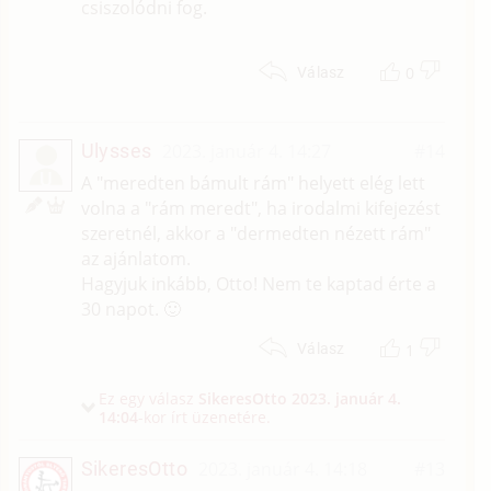
csiszolódni fog.
0
Válasz
Ulysses
2023. január 4. 14:27
#14
U
A "meredten bámult rám" helyett elég lett
volna a "rám meredt", ha irodalmi kifejezést
szeretnél, akkor a "dermedten nézett rám"
az ajánlatom.
Hagyjuk inkább, Otto! Nem te kaptad érte a
30 napot. 🙂
1
Válasz
Ez egy válasz
SikeresOtto
2023. január 4.
14:04
-kor írt üzenetére.
SikeresOtto
2023. január 4. 14:18
#13