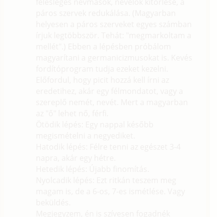
felesleges névmások, névelők kitörlése, a
páros szervek redukálása. (Magyarban
helyesen a páros szerveket egyes számban
írjuk legtöbbször. Tehát: "megmarkoltam a
mellét".) Ebben a lépésben próbálom
magyarítani a germanicizmusokat is. Kevés
fordítóprogram tudja ezeket kezelni.
Előfordul, hogy picit hozzá kell írni az
eredetihez, akár egy félmondatot, vagy a
szereplő nemét, nevét. Mert a magyarban
az "ő" lehet nő, férfi.
Ötödik lépés: Egy nappal később
megismételni a negyediket.
Hatodik lépés: Félre tenni az egészet 3-4
napra, akár egy hétre.
Hetedik lépés: Újabb finomítás.
Nyolcadik lépés: Ezt ritkán teszem meg
magam is, de a 6-os, 7-es ismétlése. Vagy
beküldés.
Megjegyzem, én is szívesen fogadnék