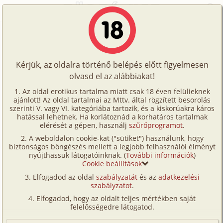
Főoldal
/
Történetek
/
Családi
/
Hogyan jutottam oda, hogy anyámmal keféljek? 1. rész
Történetek
Hogyan jutottam oda, hogy
Képregények
anyámmal keféljek? 1. rész
Kérjük, az oldalra történő belépés előtt figyelmesen
Filmek
olvasd el az alábbiakat!
Írók
családi
,
anya
,
fia
Az oldal erotikus tartalma miatt csak 18 éven felülieknek
ajánlott! Az oldal tartalmai az Mttv. által rögzített besorolás
Tölts
kivancsifancsi
szerinti V. vagy VI. kategóriába tartozik, és a kiskorúakra káros
Címkék
hatással lehetnek. Ha korlátoznád a korhatáros tartalmak
fel
elérését a gépen, használj
szűrőprogramot
.
Szavazás átlaga:
8.96
pont (
187
szavazat)
Kereső
A weboldalon cookie-kat ("sütiket") használunk, hogy
Te
Megjelenés:
2023. január 4.
biztonságos böngészés mellett a legjobb felhasználói élményt
VIP
nyújthassuk látogatóinknak. (
További információk
)
Hossz:
19 535 karakter
is!
Cookie beállítások
Elolvasva:
7 970 alkalommal
Fórum
Elfogadod az oldal
szabályzatát
és az
adatkezelési
szabályzatot
.
Versenyeink
Folytatás
Hogyan jutottam oda, hogy
Elfogadod, hogy az oldalt teljes mértékben saját
anyámmal keféljek? 2. rész (családi,
Ügyfélszolgálat
felelősségedre látogatod.
anya, fia)
Írói segédletek