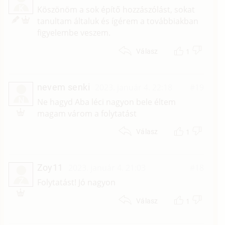
K
Köszönöm a sok építő hozzászólást, sokat
tanultam általuk és ígérem a továbbiakban
figyelembe veszem.
1
Válasz
nevem senki
2023. január 4. 22:18
#19
N
Ne hagyd Aba léci nagyon bele éltem
magam várom a folytatást
1
Válasz
Zoy11
2023. január 4. 21:03
#18
Z
Folytatást! Jó nagyon
1
Válasz