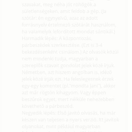
szavakat, meg néha jót röhögök a
sületlenségeken, amit feldob a gép. (Ja
szótár: én egynyelvű, azaz az adott
forrásnyelv értelmező szótárát használom,
ha valamelyik lefordított mondat sántikál.)
Harmadik lépés: A központozás,
párbeszédek szerkesztése. (Ezt is 3-4
bekezdésenként csinálom.) Az olvasók közül
nem mindenki tudja, magyarban a
szereplők szavait gondolat jelek közé írjuk.
Németben, azt hiszem angolban is, idéző
jelek közé írják ezt. Ha feleslegesnek érzek
egy-egy komentet (pl."mondta Jani"), akkor
azt már rögtön kihagyom. Vagy éppen
beszúrok egyet, mert nélküle nehezebben
követhető a párbeszéd.
Negyedik lépés: Első javító olvasás, ha már
készen van teljesen a nyers verzió. Itt javítok
olyanokat, mint például magyarban