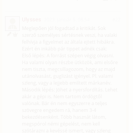
Ulysses
2023. január 5. 08:54
#22
U
Meglepően jól fogadtad a kritikát. Sok
szerző személyes sértésnek veszi, ha valaki
felhívja a figyelmet az általa ejtett hibákra.
Ezért én inkább pár tippet adnék csak:
Első lépés: A forrást szépen végig olvasni.
Ha valami olyan részbe ütközök, ami elsőre
nem tiszta, megcsillagozom, hogy az majd
utánolvasást, guglizást igényel. Pl. valami
szleng, vagy a lejjebb említett márkanév.
Második lépés: Jöhet a nyersfordítás. Lehet
akár a gépi is. Nem tartom ördögtől
valónak. Bár én nem egyszerre a teljes
szövegre engedem rá, hanem 3-4
bekezdésenként. Több hasznát látom,
megspórol némi gépelést, nem kell
szótárazni a kevéssé ismert, vagy szleng