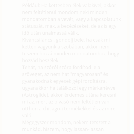
Például: Ha kettesben élek valakivel, akkor
nem feltétlenül mondom neki minden
mondatomban a vevét, vagy a kapcsolatunk
státuszát, max. a becézéseket, de az is egy
idő után unalmassá válik.
Kiváncsifáncsi, gondolj bele, ha csak mi
ketten vagyunk a szobában, akkor nem
teszem hozzá minden mondatomhoz, hogy
hozzád beszélek.
Tehát, ha szóról szóra fordítod le a
szöveget, az nem hat "magyarosan" és
gyanakodnak egyesek gépi fordításra,
ugyanakkor ha találkozol egy márkanévvel
(Astroglide), akkor érdemes utána keresni,
mi az, mert az olvasó nem feltétlen van
otthon a chicago-i termékekkel és az mire
való.
Mégegyszer mondom, nekem tetszett a
munkád, hiszem, hogy lassan-lassan