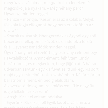
megrázza a vállaimat, megpaskolja a fenekem és
megcsókolja a nyakam. – Még néhány perc?
Ugyanaz, minden reggel.
– Persze – mondja. "Későn érsz az iskolába. Melyik
főiskola fogja elfogadni, hogy nem érsz időben az
órára? "
– Szarok rá. Ásítok, kihengeredek az ágyból egy szál
boxerben, felkapom a kávét, és elindulok a fürdő
felé. Ugyanaz ismétlődik minden reggel.
Úgy néhány héttel ezelőtt egy este anya elment egy
PTA-találkozóra. Amint elment, felhívtam Cindy
barátnőmet, és megkértem, hogy jöjjön át. A hátsó
udvarban szívtunk egy kis füvet és ittunk egy kis sört,
majd egy kicsit elbújtunk a szobámban. Későre járt, a
barátnőm elment, én pedig elaludtam.
A következő dolog, amire emlékszem: "Hé nagy fiu
ideje felkelni és készülni"
– Arrgh. Kicsit el voltam bódúlva.
– Gyerünk, Rick, kelj fel! Egyik kezét a vállamra, a