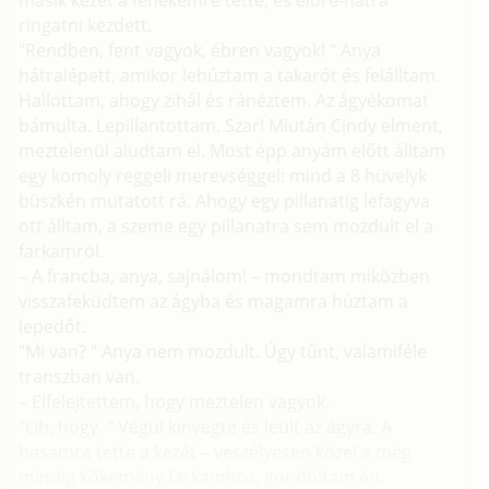
másik kezét a fenekemre tette, és előre-hátra
ringatni kezdett.
"Rendben, fent vagyok, ébren vagyok! " Anya
hátralépett, amikor lehúztam a takarót és felálltam.
Hallottam, ahogy zihál és ránéztem. Az ágyékomat
bámulta. Lepillantottam. Szar! Miután Cindy elment,
meztelenül aludtam el. Most épp anyám előtt álltam
egy komoly reggeli merevséggel: mind a 8 hüvelyk
büszkén mutatott rá. Ahogy egy pillanatig lefagyva
ott álltam, a szeme egy pillanatra sem mozdult el a
farkamról.
– A francba, anya, sajnálom! – mondtam miközben
visszafeküdtem az ágyba és magamra húztam a
lepedőt.
"Mi van? " Anya nem mozdult. Úgy tűnt, valamiféle
transzban van.
– Elfelejtettem, hogy meztelen vagyok.
"Oh, hogy. " Végül kinyegte és leült az ágyra. A
hasamra tette a kezét – veszélyesen közel a még
mindig kőkemény farkamhoz, gondoltam én.