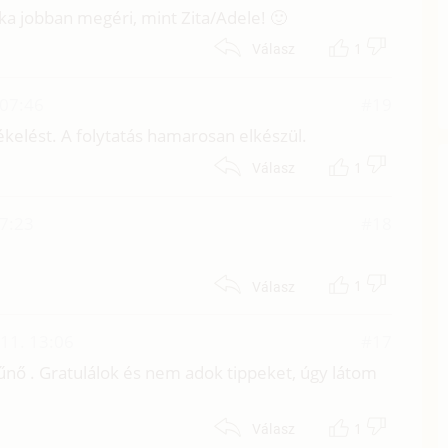
ka jobban megéri, mint Zita/Adele! 🙂
1
Válasz
 07:46
#19
elést. A folytatás hamarosan elkészül.
1
Válasz
17:23
#18
1
Válasz
 11. 13:06
#17
űnő . Gratulálok és nem adok tippeket, úgy látom
.
1
Válasz