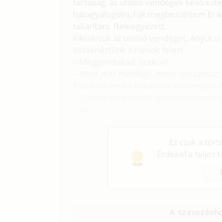
társaság, az utolsó vendégek késő es
hazagyalogolni, hát megbeszéltem Eráv
takarítani. Beleegyezett.
Kikísértük az utolsó vendéget, Anyut i
összenéztünk a romok felett.
– Meggondoltad, öcskös?
– Most már mindegy, nincs visszakozz 
Törökülésben a kanapéra kucorodott, é
– Gyerek még az idő, borunk is van, n
– Mihez volna kedved, tesó?
– Filmezzünk!
Ez csak a tör
Érdekel a teljes 
A szavazásho