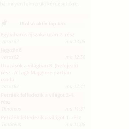
bármilyen felmerülő kérdésetekre.
Utolsó aktív topikok
Egy viharos éjszaka után 2. rész
vasas62
ma 13:05
Jegyzőnő
vasas62
ma 12:56
Utazások a világban 8. (befejező)
rész - A Lago Maggiore partján
csodá
vasas62
ma 12:41
Petráék felfedezik a világot 2-4.
rész
Timóteus
ma 11:31
Petráék felfedezik a világot 1. rész
Timóteus
ma 11:08