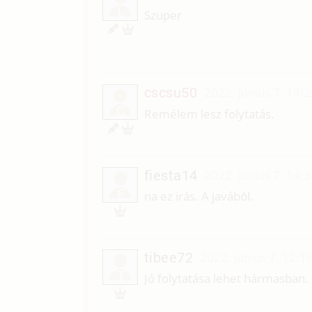
L
Szuper
cscsu50
2022. június 7. 19:
C
Remélem lesz folytatás.
fiesta14
2022. június 7. 14:
F
na ez irás. A javából.
tibee72
2022. június 7. 12:1
T
Jó folytatása lehet hármasban.