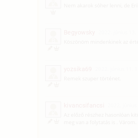
K
Nem akarok sóher lenni, de Eri
Begyowsky
2022. június 13.
B
Köszönöm mindenkinek az érték
yozsika69
2022. június 11. 
Y
Remek szuper történet.
kivancsifancsi
2022. június
K
Az előző részhez hasonlóan kit
meg van a folytatás is . Várom