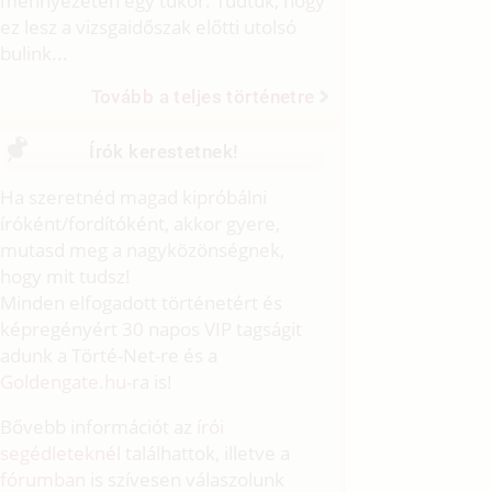
mennyezeten egy tükör. Tudtuk, hogy
ez lesz a vizsgaidőszak előtti utolsó
bulink...
Tovább a teljes történetre
Írók kerestetnek!
Ha szeretnéd magad kipróbálni
íróként/fordítóként, akkor gyere,
mutasd meg a nagyközönségnek,
hogy mit tudsz!
Minden elfogadott történetért és
képregényért 30 napos VIP tagságit
adunk a Törté-Net-re és a
Goldengate.hu
-ra is!
Bővebb információt az
írói
segédleteknél
találhattok, illetve a
fórumban
is szívesen válaszolunk