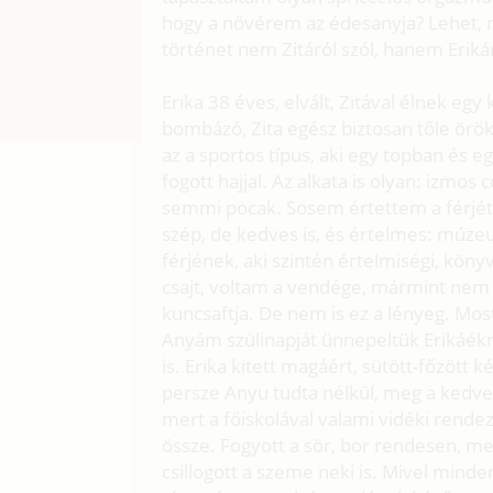
hogy a nővérem az édesanyja? Lehet, 
történet nem Zitáról szól, hanem Eriká
Erika 38 éves, elvált, Zitával élnek egy 
bombázó, Zita egész biztosan tőle örök
az a sportos típus, aki egy topban és 
fogott hajjal. Az alkata is olyan: izmo
semmi pocak. Sosem értettem a férjét,
szép, de kedves is, és értelmes: múzeum
férjének, aki szintén értelmiségi, kö
csajt, voltam a vendége, mármint nem
kuncsaftja. De nem is ez a lényeg. Mo
Anyám szülinapját ünnepeltük Erikáékn
is. Erika kitett magáért, sütött-főzött 
persze Anyu tudta nélkül, meg a kedves
mert a főiskolával valami vidéki rende
össze. Fogyott a sör, bor rendesen, meg 
csillogott a szeme neki is. Mivel minde