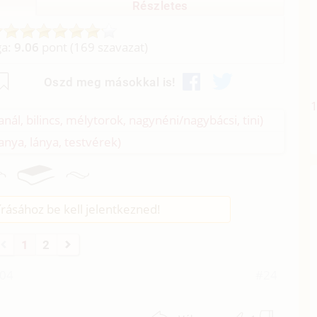
Részletes
ga:
9.06
pont (
169
szavazat)
Oszd meg másokkal is!
 anál, bilincs, mélytorok, nagynéni/
nagybácsi, tini)
 anya, lánya, testvérek)
rásához be kell jelentkezned!
1
2
:04
#24