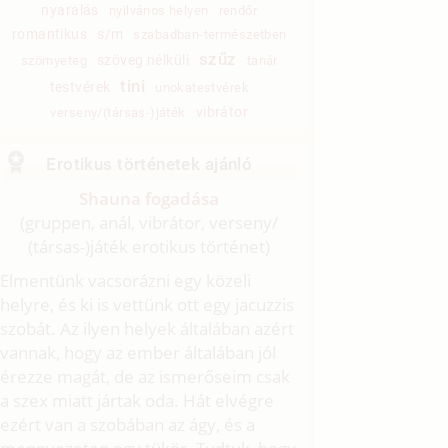
nyaralás
nyilvános helyen
rendőr
romantikus
s/m
szabadban-természetben
szűz
szöveg nélküli
szörnyeteg
tanár
tini
testvérek
unokatestvérek
vibrátor
verseny/(társas-)játék
Erotikus történetek ajánló
Shauna fogadása
(gruppen, anál, vibrátor, verseny/
(társas-)játék erotikus történet)
Elmentünk vacsorázni egy közeli
helyre, és ki is vettünk ott egy jacuzzis
szobát. Az ilyen helyek általában azért
vannak, hogy az ember általában jól
érezze magát, de az ismerőseim csak
a szex miatt jártak oda. Hát elvégre
ezért van a szobában az ágy, és a