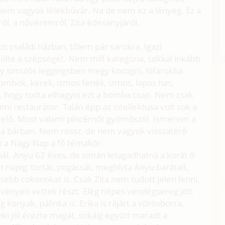
nem vagyok lélekbúvár. Na de nem ez a lényeg. Ez a
ról, a nővéremről, Zita édesanyjáról.
kis családi házban, tőlem pár sarokra. Igazi
ölte a szépségét. Nem milf kategória, sokkal inkább
egy simulós leggingsben megy kocogni, lófarokba
s combok, kerek, izmos fenék, izmos, lapos has,
 hogy tudta elhagyni ezt a bomba csajt. Nem csak
i restaurátor. Talán épp az intellektusa volt sok a
nyvelő. Most valami pincérnőt gyömöszöl. Ismerem a
 a bárban. Nem rossz, de nem vagyok visszatérő
st a Nagy Nap a fő témakör.
ál. Anyu 62 éves, de simán letagadhatná a korát ő
két napig, tortát, pogácsát, meghívta Anyu barátait,
ebb rokonokat is. Csak Zita nem tudott jelen lenni,
zvényen vettek részt. Elég népes vendégsereg jött
konyak, pálinka is. Erika is rájárt a vörösborra,
nki jól érezte magát, sokáig együtt maradt a