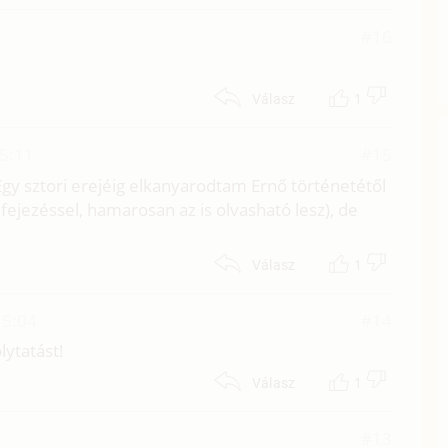
#16
1
Válasz
15:11
#15
gy sztori erejéig elkanyarodtam Ernő történetétől
efejezéssel, hamarosan az is olvasható lesz), de
1
Válasz
15:04
#14
lytatást!
1
Válasz
#13