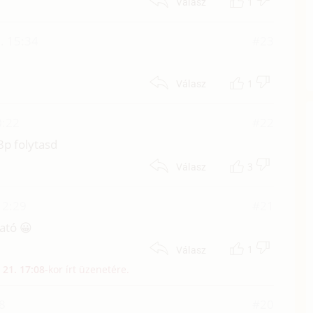
1
Válasz
. 15:34
#23
1
Válasz
0:22
#22
8p folytasd
3
Válasz
12:29
#21
tató 😀
1
Válasz
 21. 17:08
-kor írt üzenetére.
08
#20