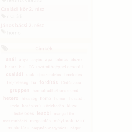
hetero, vibrátor
Családi kör 2. rész
családi
János bácsi 2. rész
homo
Címkék
anál
anya
apa
bilincs
anyós
biszex
bizarr
CGI/számítógéppel generált
buli
családi
diák
dp/szendvics
fenekelés
fordítás
férj-feleség
fia
fürdőszoba
gruppen
hermafrodita/transznemű
hetero
homo
híresség
humor
illusztrált
lánya
iroda
középkorú
közlekedés
leszbi
leskelődés
manga-film
megcsalás
mélytorok
maszturbáció
MILF
munkatárs
nagynéni/nagybácsi
néger