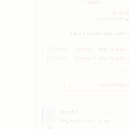
Gyors
Szavazás átla
Rakd a kedvenceid közé!
Előzmény
A prosti 1. rész (családi,
Folytatás
A prosti 3. rész (családi,
Hozzászólás í
Tom57
2026. február 16. 00
T
Nagyon tetszik a sztori.