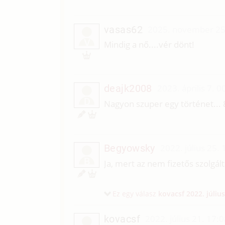
vasas62
2025. november 25
V
Mindig a nő....vér dönt!
deajk2008
2023. április 7. 0
D
Nagyon szuper egy történet... 
Begyowsky
2022. július 25. 
B
Ja, mert az nem fizetős szolgál
Ez egy válasz
kovacsf
2022. július
kovacsf
2022. július 21. 17: