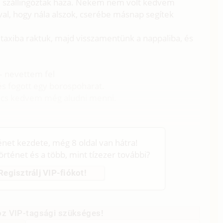
te szállingóztak haza. Nekem nem volt kedvem
al, hogy nála alszok, cserébe másnap segítek
s taxiba raktuk, majd visszamentünk a nappaliba, és
– nevettem fel
s fogott egy borospoharat.
incs kedvem még aludni menni.
ténet kezdete, még 8 oldal van hátra!
történet és a több, mint tízezer további?
Regisztrálj VIP-fiókot!
z VIP-tagsági szükséges!