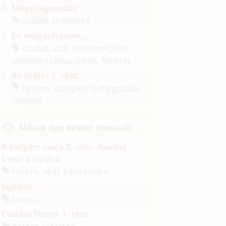
Megvilágosodás
családi, testvérek
Én még sohasem...
családi, anál, testvérek, tini,
verseny/
(társas-)játék, fordítás
Az új élet 1. rész
hetero, középkorú, megcsalás,
swinger
Mások épp ezeket olvassák
A bátyám csaja 3. rész - Kovász
kerül a cipóba
hetero, anál, közlekedés
Nyéken
homo
Családi fészek 1. rész