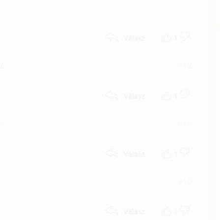
1
Válasz
22
#12
1
Válasz
31
#11
1
Válasz
6
#10
1
Válasz