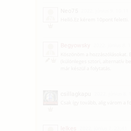
Neo75
2022. június 9. 10:11
N
Helló.Ez kérem 10pont feletti.
Begyowsky
2022. június 8. 
B
Köszönöm a hozzászólásokat. E
(különleges sztori, alternatív b
már készül a folytatás.
csillagkapu
2022. június 8. 
Csak így tovább, alig várom a fo
lelkes
2022. június 7. 23:41