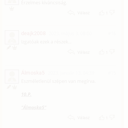
V
Érzelmes kíváncsiság.
1
Válasz
deajk2008
2023. május 3. 08:00
#16
D
Izgatóak ezek a részek...
1
Válasz
Álmoska5
2023. január 13. 04:39
#15
Á
Eszméletlenül szépen van megírva.
10.P.
"Álmoska5"
1
Válasz