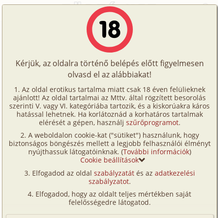
Főoldal
/
Történetek
/
Családi
/
Ajándék hintaló 3. rész - Apám, új szerepben
Történetek
Ajándék hintaló 3. rész - Apám, új
Képregények
szerepben
Kérjük, az oldalra történő belépés előtt figyelmesen
Filmek
olvasd el az alábbiakat!
Írók
családi
,
vibrátor
,
apa
,
diák
,
lánya
,
munkatárs
,
Az oldal erotikus tartalma miatt csak 18 éven felülieknek
ajánlott! Az oldal tartalmai az Mttv. által rögzített besorolás
Tölts
tini
szerinti V. vagy VI. kategóriába tartozik, és a kiskorúakra káros
Justine
Címkék
hatással lehetnek. Ha korlátoznád a korhatáros tartalmak
fel
elérését a gépen, használj
szűrőprogramot
.
Kereső
A weboldalon cookie-kat ("sütiket") használunk, hogy
Te
Szavazás átlaga:
8.99
pont (
113
szavazat)
biztonságos böngészés mellett a legjobb felhasználói élményt
VIP
nyújthassuk látogatóinknak. (
További információk
)
Megjelenés:
2021. szeptember 13.
is!
Cookie beállítások
Hossz:
36 319 karakter
Fórum
Elfogadod az oldal
szabályzatát
és az
adatkezelési
Elolvasva:
6 112 alkalommal
szabályzatot
.
Versenyeink
Elfogadod, hogy az oldalt teljes mértékben saját
Előzmény
Ajándék hintaló 2. rész (hetero, diák,
Ügyfélszolgálat
felelősségedre látogatod.
szűz, testvérek, tini)
Írói segédletek