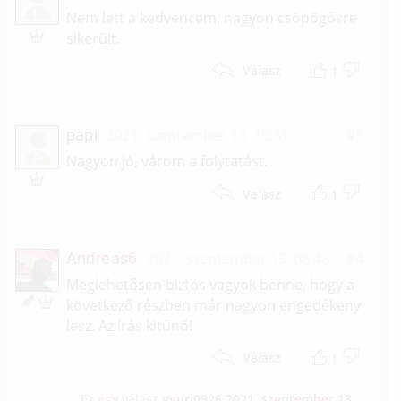
L
Nem lett a kedvencem, nagyon csöpögősre
sikerült.
1
Válasz
papi
2021. szeptember 13. 10:31
#5
P
Nagyon jó, várom a folytatást.
1
Válasz
Andreas6
2021. szeptember 13. 08:46
#4
Meglehetősen biztos vagyok benne, hogy a
következő részben már nagyon engedékeny
lesz. Az írás kitűnő!
1
Válasz
Ez egy válasz
gyuri0926
2021. szeptember 13.