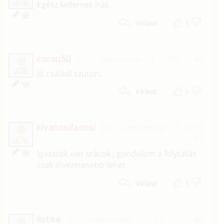
S
Egész kellemes írás.
1
Válasz
cscsu50
2021. szeptember 13. 15:06
#8
C
Jó családi szutori.
1
Válasz
kivancsifancsi
2021. szeptember 13. 12:33
#7
K
Igazatok van srácok , gondolom a folytatás
csak élvezetesebb lehet .
1
Válasz
listike
2021. szeptember 13. 12:21
#6