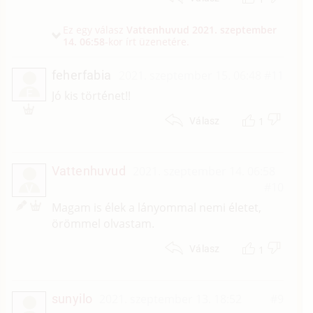
Ez egy válasz
Vattenhuvud
2021. szeptember
14. 06:58
-kor írt üzenetére.
feherfabia
2021. szeptember 15. 06:48
#11
F
Jó kis történet!!
1
Válasz
Vattenhuvud
2021. szeptember 14. 06:58
#10
V
Magam is élek a lányommal nemi életet,
örömmel olvastam.
1
Válasz
sunyilo
2021. szeptember 13. 18:52
#9