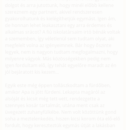
dolgot és arra jutottunk, hogy minél előbb kellene
szereznem egy partnert, akivel rendszeresen
gyakorolhatunk és kielégíthetjük egymást. Igen ám,
de honnan lehet leakasztani egy arra érdemes és
alkalmas srácot? A fiú iskolatársaim irtó bénák voltak
a szememben, így véletlenül sem tudtam olyat, aki
megfelelt volna az igényeimnek. Bár hogy őszinte
legyek, nem is nagyon tudtam megfogalmazni, hogy
milyenre vágyok. Más közösségekben pedig nem
igen fordultam elő, így tehát egyelőre maradt az én
jól bejáratott kis kezem...
Egyik este még éppen tollászkodtam a fürdőben,
amikor Apa is jött fürdeni. Lekapta magáról az
alsóját és kicsit még tett-vett, rendezgette a
szennyes kosár tartalmát, utána ment csak az
üvegezett zuhanyfülkébe. Nem volt közöttünk gond
soha a meztelenkedés, hiszen kicsi korom óta elő-elő
fordult, hogy kereszteztük egymás útját a lakásban