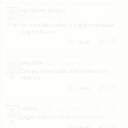
sportyman (alttpg)
2021. december 30. 13:31
#14
S
Jó kis családi történet. A nagylány rendesen
meg lett baszva!
1
Válasz
angel234
2021. október 4. 03:45
#13
A
Ez is egy remek családi írás,érdemes volt
elolvasni.
1
Válasz
Justine
2021. szeptember 23. 00:44
#12
J
Legyen nektek is sok örömötök benne!
1
Válasz