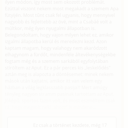
ilyen módon, így most sem okozott problémát.
Ezúttal viszont nekem most megakadt a szemem Apa
fütyijén. Most tűnt csak fel ugyanis, hogy mennyivel
nagyobb és fejlettebb az övé, mint a Csabáé volt a
múltkor, még ilyen nyugalmi állapotban is.
Belegondoltam, hogy vajon milyen lehet ez, amikor
izgalmi állapotba kerül és meredezni kezd. Azon
kaptam magam, hogy valahogy nem akaródzott
elhagynom a fürdőt, mindenféle áltevékenységekbe
fogtam még és a szemem sarkából egyfolytában
stíröltem az Aput. Ez a pár perces kis „leskelődés”
aztán meg is alapozta a döntésemet: minek nekem
mások után kajtatni, amikor itt van velem egy
házban a világ legklasszabb pasija?! Mert amúgy
tényleg nagyon stramm pasinak tartottam az Aput.
Jóképű, sportos fazon volt, és most eszméltem csak
rá, hogy megvolt neki „ahozz” is mindene...
Ez csak a történet kezdete, még 17