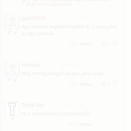
07:27
-kor írt üzenetére.
gyuri0926
2021. szeptember 13. 07:27
#3
T
Apa lehetne engedékenyebb is , 2 pina jobb
az egy pinánál .
1
Válasz
veteran
2021. szeptember 13. 04:17
#2
V
Még mindig felizgat az apa, lánya szex.
1
Válasz
Törté-Net
2021. szeptember 13. 00:00
#1
Mi a véleményed a történetről?
1
Válasz