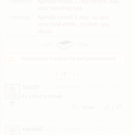
Előzmény
Ajándék hintaló 2. rész (hetero, diák,
szűz, testvérek, tini)
Folytatás
Ajándék hintaló 4. rész - az apás
sztori folytatódik... (családi, apa,
lánya)
Hozzászólás írásához be kell jelentkezned!
1
Tom57
2025. november 26. 00:40
#18
T
Ez a rész is remek.
1
Válasz
vasas62
2025. szeptember 18. 14:25
#17