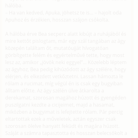
hálóba.
– Ha van kedved, Apuka, jöhetsz te is... – hajolt oda
Apuhoz és érzékien, hosszan szájon csókolta.
A hálóba érve Bea secperc alatt kibújt a ruhájából és
mire kettőt pislogtam, már egy szál tangában az ágy
közepén találtam őt, mutatóujját hívogatóan
görbítgette felém és egyértelművé tette, hogy most
lesz az, amikor „jövök neki eggyel”... Közelebb léptem
az ágyhoz, Bea pedig kihúzódott az ágy szélére, hogy
elérjen, és elkezdett vetkőztetni. Lassan hámozta le
rólam a rucimat, míg végül én is csak egy bugyiban
álltam előtte. Az ágy szélén ülve átkarolta a
derekamat, szorosan magához húzott és gyengéden
puszilgatni kezdte a cicijeimet, majd a hasamat,
miközben a bugyimat is lefejtette rólam. Pár percig
eltartottak ezek a műveletek, aztán egyszer csak
szorosan ölelve hanyatt feküdt és magára húzott.
Száját a számra tapasztotta és hosszan belecsókolt a