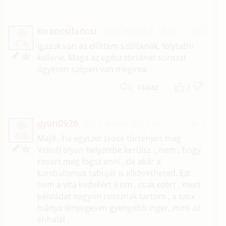
kivancsifancsi
2022. május 3. 16:57
#14
K
Igazuk van az előttem szólóknak, folytatni
kellene. Maga az egész történet sorozat
ügyesen szépen van megírva.
1
Válasz
gyuri0926
2022. május 3. 15:18
#13
T
Majd , ha egyszer (sose történjen meg
Veled) olyan helyzetbe kerülsz , nem , hogy
rovart meg fogsz enni , de akár a
kanibalizmus tabuját is elkövetheted. Ezt
nem a vita kedvéért írom , csak ezért , mert
példádat nagyon rossznak tartom , a szex
hiánya lényegesen gyengébb inger, mint az
éhhalál .