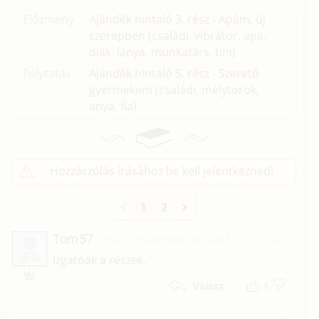
Előzmény
Ajándék hintaló 3. rész - Apám, új
szerepben (családi, vibrátor, apa,
diák, lánya, munkatárs, tini)
Folytatás
Ajándék hintaló 5. rész - Szerető
gyermekem (családi, mélytorok,
anya, fia)
Hozzászólás írásához be kell jelentkezned!
1
2
Tom57
2025. november 26. 00:50
#21
T
Izgatóak a részek.
1
Válasz