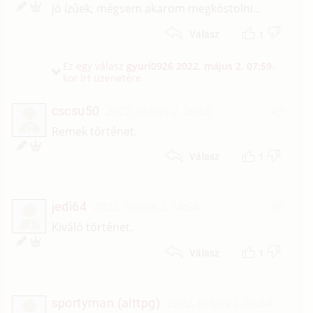
jó ízűek, mégsem akarom megkóstolni...
1
Válasz
Ez egy válasz
gyuri0926
2022. május 2. 07:59
-
kor írt üzenetére.
cscsu50
2022. május 2. 20:55
#9
C
Remek történet.
1
Válasz
jedi64
2022. május 2. 14:54
#8
J
Kiváló történet.
1
Válasz
sportyman (alttpg)
2022. május 2. 08:54