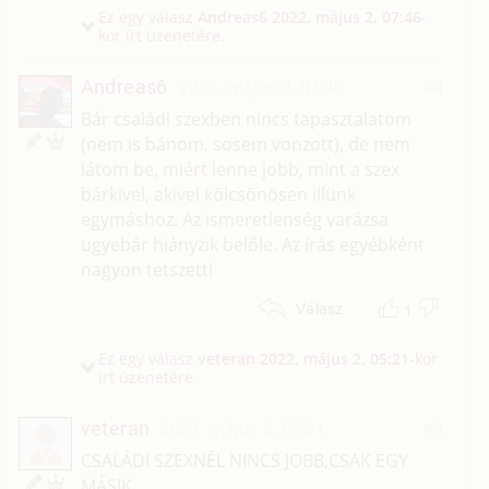
Ez egy válasz
Andreas6
2022. május 2. 07:46
-
kor írt üzenetére.
Andreas6
2022. május 2. 07:46
#4
Bár családi szexben nincs tapasztalatom
(nem is bánom, sosem vonzott), de nem
látom be, miért lenne jobb, mint a szex
bárkivel, akivel kölcsönösen illünk
egymáshoz. Az ismeretlenség varázsa
ugyebár hiányzik belőle. Az írás egyébként
nagyon tetszett!
1
Válasz
Ez egy válasz
veteran
2022. május 2. 05:21
-kor
írt üzenetére.
veteran
2022. május 2. 05:21
#3
V
CSALÁDI SZEXNÉL NINCS JOBB,CSAK EGY
MÁSIK.