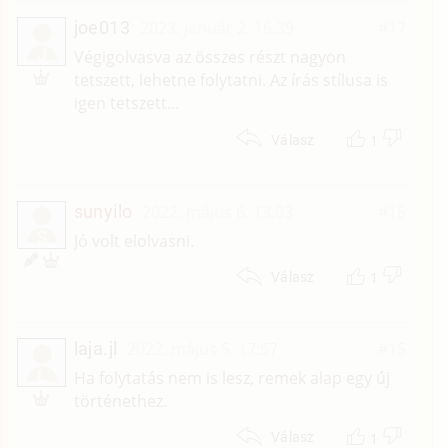
joe013
2023. január 2. 16:39
#17
J
Végigolvasva az összes részt nagyon
tetszett, lehetne folytatni. Az írás stílusa is
igen tetszett...
1
Válasz
sunyilo
2022. május 6. 13:03
#16
S
Jó volt elolvasni.
1
Válasz
laja.jl
2022. május 5. 17:57
#15
L
Ha folytatás nem is lesz, remek alap egy új
történethez.
1
Válasz