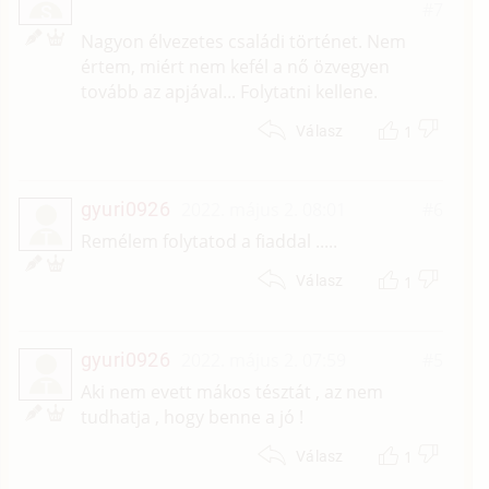
#7
S
Nagyon élvezetes családi történet. Nem
értem, miért nem kefél a nő özvegyen
tovább az apjával... Folytatni kellene.
1
Válasz
gyuri0926
2022. május 2. 08:01
#6
T
Remélem folytatod a fiaddal .....
1
Válasz
gyuri0926
2022. május 2. 07:59
#5
T
Aki nem evett mákos tésztát , az nem
tudhatja , hogy benne a jó !
1
Válasz