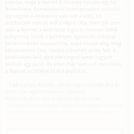
számba, majd a nyelvét is átküldte hozzám egy kis
felderítésre. Eszméletlenül finoman tudott csókolni,
így nagyon is kedvemre való volt a szitu. De
érezhetően nem ez volt a végső célja, mert pár perc
után a fejemet a kezei közé fogta és finoman lefelé
irányította. Előbb a keményen ágaskodó cickóival
kerültem közeli kapcsolatba, majd miután elég ideig
kényeztettem őket, tovább irányított az öle felé. A
köldökében levő apró piercingnél ismét hagyott
elidőzni egy kicsit, de aztán már nem volt menekvés,
a fejemet a combjai közé irányította.
– Tiéd a pálya, Kicsim! – törte meg a csendet Bea és
tette ezzel egyértelművé a szituációt.
Nagyon jó illata volt az ölének, így hosszan
kóstolgattam a tangából kiáramló illatokat. A vékony
selymen keresztül éreztem, hogy milyen hívogató
melegség vár odabenn, ezért elkezdtem lassan
legörgetni róla a falatnyi anyagot.