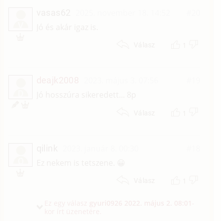
vasas62
2025. november 18. 14:52
#20
V
Jó és akár igaz is.
1
Válasz
deajk2008
2023. május 3. 07:56
#19
D
Jó hosszúra sikeredett... 8p
1
Válasz
qilink
2023. január 8. 00:30
#18
Q
Ez nekem is tetszene. 😀
1
Válasz
Ez egy válasz
gyuri0926
2022. május 2. 08:01
-
kor írt üzenetére.