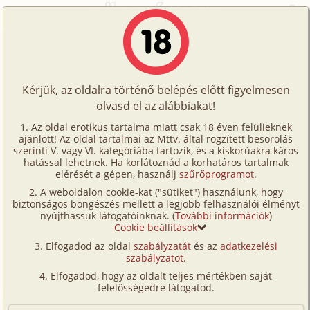
Főoldal
/
Történetek
/
Családi
/
Ajándék hintaló 4. rész - az apás sztori folytatódik...
Történetek
Ajándék hintaló 4. rész - az apás
Képregények
sztori folytatódik...
Kérjük, az oldalra történő belépés előtt figyelmesen
Filmek
olvasd el az alábbiakat!
Írók
családi
,
apa
,
lánya
Az oldal erotikus tartalma miatt csak 18 éven felülieknek
ajánlott! Az oldal tartalmai az Mttv. által rögzített besorolás
Tölts
Justine
szerinti V. vagy VI. kategóriába tartozik, és a kiskorúakra káros
Címkék
hatással lehetnek. Ha korlátoznád a korhatáros tartalmak
fel
elérését a gépen, használj
szűrőprogramot
.
Szavazás átlaga:
8.07
pont (
85
szavazat)
Kereső
A weboldalon cookie-kat ("sütiket") használunk, hogy
Te
Megjelenés:
2022. május 2.
biztonságos böngészés mellett a legjobb felhasználói élményt
VIP
nyújthassuk látogatóinknak. (
További információk
)
Hossz:
27 460 karakter
is!
Cookie beállítások
Elolvasva:
3 876 alkalommal
Fórum
Elfogadod az oldal
szabályzatát
és az
adatkezelési
szabályzatot
.
Versenyeink
Előzmény
Ajándék hintaló 3. rész - Apám, új
Elfogadod, hogy az oldalt teljes mértékben saját
szerepben (családi, vibrátor, apa,
Ügyfélszolgálat
felelősségedre látogatod.
diák, lánya, munkatárs, tini)
Írói segédletek