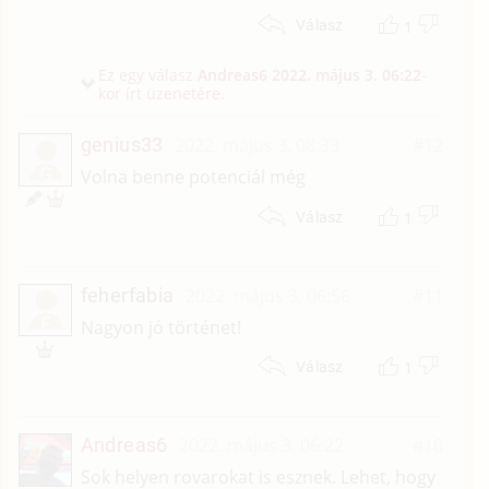
1
Válasz
Ez egy válasz
Andreas6
2022. május 3. 06:22
-
kor írt üzenetére.
genius33
2022. május 3. 08:33
#12
G
Volna benne potenciál még
1
Válasz
feherfabia
2022. május 3. 06:56
#11
F
Nagyon jó történet!
1
Válasz
Andreas6
2022. május 3. 06:22
#10
Sok helyen rovarokat is esznek. Lehet, hogy