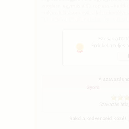
modern, egymás előtt topless – kedő b
milyen kilátásom nyílt a két tekintélye
bikini bekerült a fenekébe, így gyakor
töltöttem el a délutánt.
Ez csak a tör
Érdekel a teljes 
A szavazásho
Gyors
Szavazás átl
Rakd a kedvenceid közé!