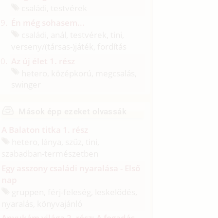
családi, testvérek
Én még sohasem...
családi, anál, testvérek, tini,
verseny/
(társas-)játék, fordítás
Az új élet 1. rész
hetero, középkorú, megcsalás,
swinger
Mások épp ezeket olvassák
A Balaton titka 1. rész
hetero, lánya, szűz, tini,
szabadban-természetben
Egy asszony családi nyaralása - Első
nap
gruppen, férj-feleség, leskelődés,
nyaralás, könyvajánló
Anyukám világa 2. rész: A fogadás