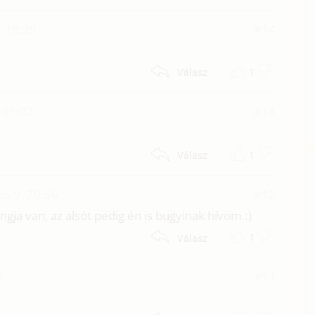
. 18:29
#14
1
Válasz
 01:02
#13
1
Válasz
us 9. 20:56
#12
ngja van, az alsót pedig én is bugyinak hívom :)
1
Válasz
1
#11