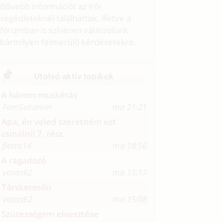
Bővebb információt az
írói
segédleteknél
találhattok, illetve a
fórumban
is szívesen válaszolunk
bármilyen felmerülő kérdésetekre.
Utolsó aktív topikok
A három muskétás
FamSvitamin
ma 21:21
Apa, én veled szeretném ezt
csinálni! 7. rész
fiesta14
ma 18:56
A ragadozó
vasas62
ma 15:17
Társkeresőn
vasas62
ma 15:08
Szüzességem elvesztése