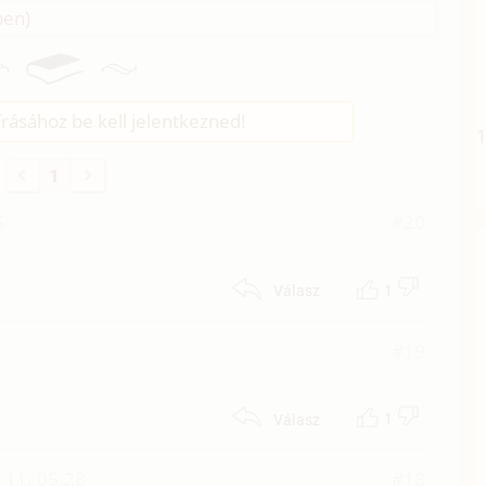
pen)
rásához be kell jelentkezned!
1
6
#20
1
Válasz
#19
1
Válasz
 11. 05:28
#18