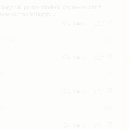
ák bugyinak, persze mindenki úgy nevezi a férfi
sose vennék fel bugyit...)
1
Válasz
. 09:49
#17
1
Válasz
32
#16
1
Válasz
05:11
#15
1
Válasz