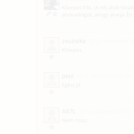
Közepes írás. (A női alsót hívj
alsónadrágot, ahogy akarja. Én 
zsuzsika
2015. november 16
Közepes.
papi
2013. december 15. 09:
P
Egész jó
A57L
2013. szeptember 24. 
A
Nem rossz.