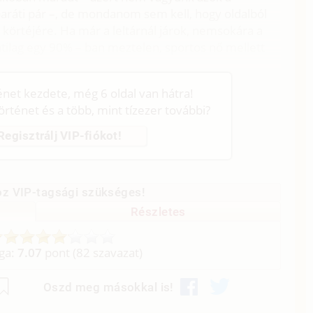
aráti pár –, de mondanom sem kell, hogy oldalból
s körtéjére. Ha már a leltárnál járok, nemsokára a
latilag egy 90% – ban meztelen, sportos nő mellett
ténet kezdete, még 6 oldal van hátra!
történet és a több, mint tízezer további?
Regisztrálj VIP-fiókot!
z VIP-tagsági szükséges!
Részletes
aga:
7.07
pont (
82
szavazat)
Oszd meg másokkal is!