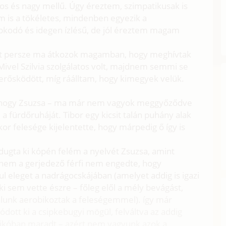
inos és nagy mellű. Úgy éreztem, szimpatikusak is
em is a tökéletes, mindenben egyezik a
bkodó és idegen ízlésű, de jól éreztem magam
mit persze ma átkozok magamban, hogy meghívtak
Mivel Szilvia szolgálatos volt, majdnem semmi se
 erősködött, míg ráálltam, hogy kimegyek velük.
l, hogy Zsuzsa – ma már nem vagyok meggyőződve
e a fürdőruháját. Tibor egy kicsit talán puhány alak
mikor felesége kijelentette, hogy márpedig ő így is
 dugta ki kópén felém a nyelvét Zsuzsa, amint
nnem a gerjedező férfi nem engedte, hogy
 eleget a nadrágocskájában (amelyet addig is igazi
i sem vette észre – főleg elől a mély bevágást,
álunk aerobikoztak a feleségemmel). így már
ott ki a csipkebugyi mögül, felváltva az addig
i trikóban maradt – azért nem vagyunk azok a