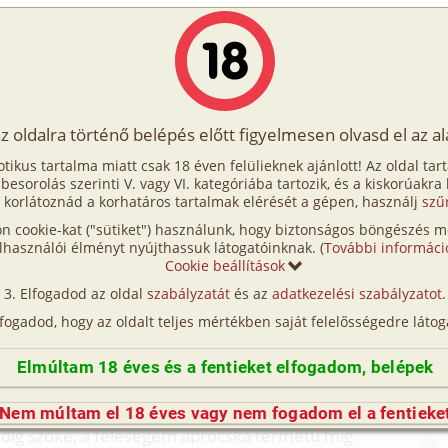
Írók
Tölts fel Te is!
Címkék
Kereső
VIP
Egyéb
az oldalra történő belépés előtt figyelmesen olvasd el az a
rolók 1. rész
otikus tartalma miatt csak 18 éven felülieknek ajánlott! Az oldal tar
rolók 1. rész
t besorolás szerinti V. vagy VI. kategóriába tartozik, és a kiskorúakra
 korlátoznád a korhatáros tartalmak elérését a gépen, használj
szű
n cookie-kat ("sütiket") használunk, hogy biztonságos böngészés me
pen)
lhasználói élményt nyújthassuk látogatóinknak. (
További informáci
Cookie beállítások
rúan hű pasasnak tartottam magam..
Elfogadod az oldal
szabályzatát
és az
adatkezelési szabályzatot
.
esnek is. Nagyon szeretem a feleségem, akivel öt
lfogadod, hogy az oldalt teljes mértékben saját felelősségedre látog
 azt jelenti amit valaha megálmodtam. Most pedig
 mindazt, ami megtörtént velem, mintha ez az
Elmúltam 18 éves és a fentieket elfogadom, belépek
lamiféle szabadulást vagy megbocsátást hozna rám.
ának hívják és majdnem mindenben ellentétje
Nem múltam el 18 éves vagy nem fogadom el a fentieke
edig szőke, a feleségem aprócska termetű míg