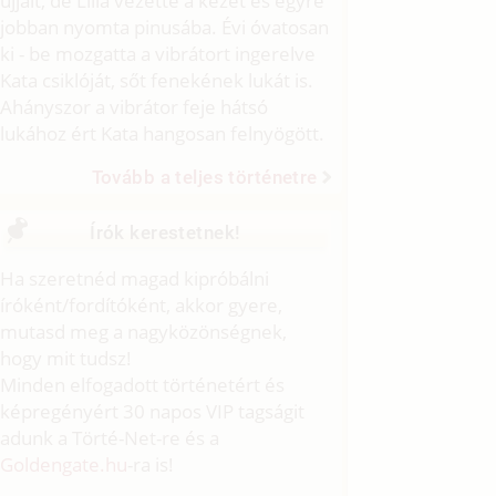
ujjait, de Lilla vezette a kezét és egyre
jobban nyomta pinusába. Évi óvatosan
ki - be mozgatta a vibrátort ingerelve
Kata csiklóját, sőt fenekének lukát is.
Ahányszor a vibrátor feje hátsó
lukához ért Kata hangosan felnyögött.
Tovább a teljes történetre
Írók kerestetnek!
Ha szeretnéd magad kipróbálni
íróként/fordítóként, akkor gyere,
mutasd meg a nagyközönségnek,
hogy mit tudsz!
Minden elfogadott történetért és
képregényért 30 napos VIP tagságit
adunk a Törté-Net-re és a
Goldengate.hu
-ra is!