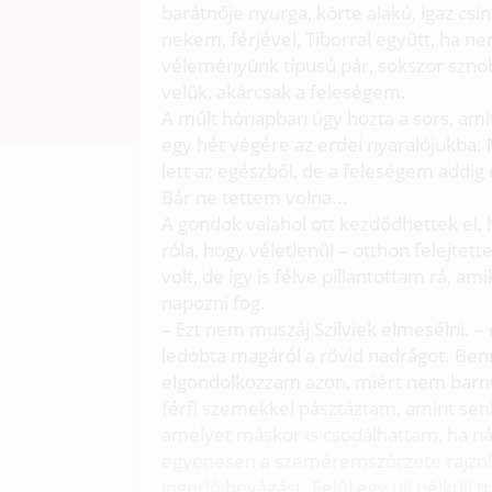
barátnője nyurga, körte alakú, igaz cs
nekem, férjével, Tiborral együtt, ha n
véleményünk típusú pár, sokszor szno
velük, akárcsak a feleségem.
A múlt hónapban úgy hozta a sors, a
egy hét végére az erdei nyaralójukba. 
lett az egészből, de a feleségem addig
Bár ne tettem volna...
A gondok valahol ott kezdődhettek e
róla, hogy véletlenül – otthon felejtett
volt, de így is félve pillantottam rá, a
napozni fog.
– Ezt nem muszáj Szilviek elmesélni. –
ledobta magáról a rövid nadrágot. Be
elgondolkozzam azon, miért nem barnul
férfi szemekkel pásztáztam, amint senk
amelyet máskor is csodálhattam, ha n
egyenesen a szeméremszőrzete rajzolód
ingerlő bevágást. Felül egy ujj nélkül