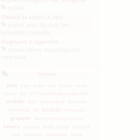
családi
Elítéled az anyát? 4. rész
családi, anya, fia, szűz, tini,
leskelődés, nyaralás
Meglepett a sógornőm
családi, bilincs, sógor/
sógornő,
megcsalás
Címkék
anál
anya
apa
bilincs
anyós
biszex
bizarr
CGI/számítógéppel generált
buli
családi
diák
dp/szendvics
fenekelés
fordítás
férj-feleség
fia
fürdőszoba
gruppen
hermafrodita/transznemű
hetero
homo
híresség
humor
illusztrált
lánya
iroda
középkorú
közlekedés