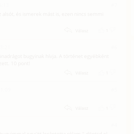
5:13
#7
z alsót, és ismerek mást is, ezen nincs semmi
1
Válasz
13:21
#6
sónadrágot bugyinak hívja. A történet egyébként
zett. 10 pont!
1
Válasz
11:09
#5
1
Válasz
#4
ugyimmal együtt lerántotta rólam."-döntsd el,