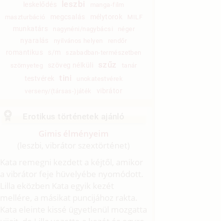
leszbi
leskelődés
manga-film
megcsalás
mélytorok
maszturbáció
MILF
munkatárs
nagynéni/nagybácsi
néger
nyaralás
nyilvános helyen
rendőr
romantikus
s/m
szabadban-természetben
szűz
szöveg nélküli
szörnyeteg
tanár
tini
testvérek
unokatestvérek
vibrátor
verseny/(társas-)játék
Erotikus történetek ajánló
Gimis élményeim
(leszbi, vibrátor szextörténet)
Kata remegni kezdett a kéjtől, amikor
a vibrátor feje hüvelyébe nyomódott.
Lilla eközben Kata egyik kezét
mellére, a másikat puncijához rakta.
Kata eleinte kissé ügyetlenül mozgatta