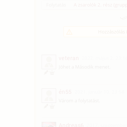
Folytatás
A zsarolók 2. rész (grup
Hozzászólás í
veteran
2022. május 2. 23:1
V
Jöhet a Második menet.
én55
2021. január 10. 23:58
É
Várom a folytatást.
Andreas6
2017. szeptember