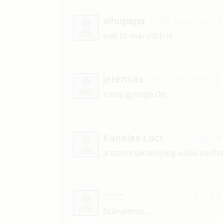
sihupapa
2008. november 7
volt itt már jóbb is
jeremiás
2002. december 4.
extra gyenge 0p.
Kanalas Laci
2002. auguszt
a sztorinak tényleg valós ize/ha
::::::::
2002. augusztus 8. 19:5
Szánalmas...