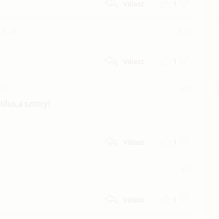
1
Válasz
18:40
#10
1
Válasz
32
#9
ílus,a sztory!
1
Válasz
4
#8
1
Válasz