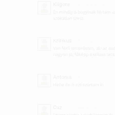
Kilgore
2002. augusztus 7. 1
Én mindig is bugyinak hívtam a
szokatlan szvsz.
Kritikus
2002. augusztus 7. 
Van férfi ismerősöm, aki az al
nagyon jó, főképp a stílusa tets
Antonia
2002. augusztus 7. 
Hehe én is ezt szúrtam ki
Cuz
2002. augusztus 7. 09:47
"megragadta a nadrágomat és b