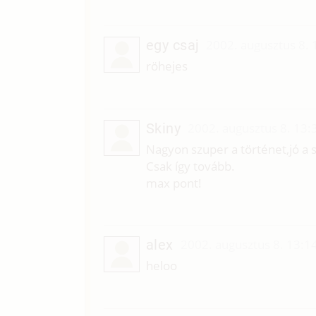
egy csaj
2002. augusztus 8. 
röhejes
Skiny
2002. augusztus 8. 13:
Nagyon szuper a történet,jó a st
Csak így tovább.
max pont!
alex
2002. augusztus 8. 13:1
heloo