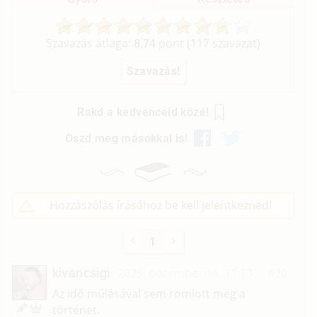
Szavazás átlaga:
8.74
pont (
117
szavazat)
Rakd a kedvenceid közé!
Oszd meg másokkal is!
Hozzászólás írásához be kell jelentkezned!
1
kivancsigi
2025. december 18. 11:13
#20
Az idő múlásával sem romlott meg a
történet.