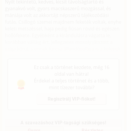
Nyílt tekintetű, kedves, kicsit távolságtartó és
gyanakvó volt, gyors macskaszerű mozgással, és
mániája volt az akkortájt népszerű tájékozódási
futás. Csillogó szemei majdnem feketék voltak, enyhe
keleti metszéssel, haja pedig fiúsan rövid és egészen
hollófekete. Egyébként a kirándulásra vágatta le,
korábban válláig ért. Jellegzetes mosoly játszott a
szája körül, s ennek furcsa állandósulása is a keletiek
örökségének tűnt.
Ez csak a történet kezdete, még 16
oldal van hátra!
Érdekel a teljes történet és a több,
mint tízezer további?
Regisztrálj VIP-fiókot!
A szavazáshoz VIP-tagsági szükséges!
Gyors
Részletes