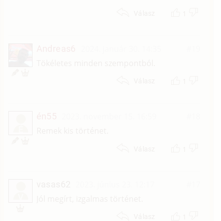
1
Válasz
Andreas6
2024. január 30. 14:35
#19
Tökéletes minden szempontból.
1
Válasz
én55
2023. november 15. 16:59
#18
É
Remek kis történet.
1
Válasz
vasas62
2023. június 23. 12:17
#17
V
Jól megírt, izgalmas történet.
1
Válasz