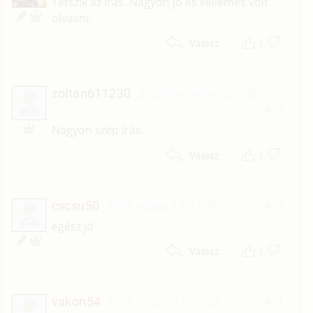
Tetszik az írás. Nagyon jó és kellemes volt
olvasni.
1
Válasz
zoltan611230
2020. december 29. 05:31
#13
Z
Nagyon szép írás.
1
Válasz
cscsu50
2019. május 12. 13:45
#12
C
egész jó
1
Válasz
vakon54
2017. május 13. 13:28
#11