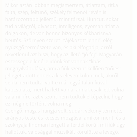
Mikor aztán jobban megismertem, átláttam, ritka
fajta, szép, feltűnő, székely felmenői révén is
határozottabb jellemű, mint társai. Huncut, sokat
tud a világról, olvasott, intelligens, gyorsan átlát a
dolgokon, de van benne bizonyos kékharisnya
beütés. Szörnyen szeret "tájékozott lenni", elég
nyüzsgő természete van, és aki elfogadja, arról
okvetlenül azt hiszi, hogy az illető "jó fej". Magyarán
eszessége ellenére időnként vannak "libás"
megnyilvánulásai, ami a fiúk szerint kellően "nőies"
jelleget adott ennek a kis eleven különcnek, akiről
senki nem tudta, volt-e már egyáltalán fiúval
kapcsolata, mert ha lett volna, annak csak lett volna
valami híre, azt viszont nem tudtuk elképzelni, hogy
ez még ne történt volna meg.
Csengő, magas hangja volt, sudár, vékony termete,
arányos teste és kecses mozgása, amikor ment, és a
szoknyája finoman lengett a térdei körül, mi fiúk úgy
hallottuk, valósággal muzsikált körülötte a levegő.