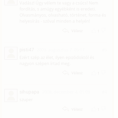
Vadász! Úgy vélem te vagy a csúcs! Nem
fordítás, s amúgy egyébként is eredeti.
Olvasmányos, olvasható, történet, forma és
helyesírás - szóval minden a helyén!
1
Válasz
pisti47
2009. augusztus 7. 05:17
#5
Ezért szép az élet, ilyen epizódoktól és
nagyon szépen írtad meg.
1
Válasz
sihupapa
2008. december 4. 01:09
#4
szuper
1
Válasz