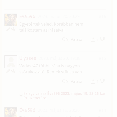
Éva596
2023. május 20. 20:29
#16
Egyetértek veled. Korábban nem
találkoztam az írásaival.
1
Válasz
Ulysses
2023. május 20. 19:38
#15
U
Vadász47 többi írása is nagyon
szórakoztató. Remek stílusa van.
1
Válasz
Ez egy válasz
Éva596
2023. május 19. 23:26
-kor
írt üzenetére.
Éva596
2023. május 19. 23:26
#14