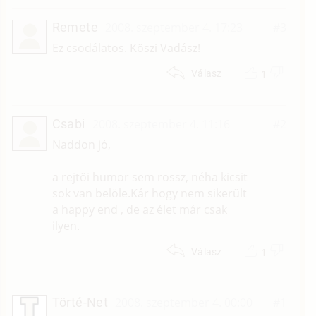
Remete
2008. szeptember 4. 17:23
#3
Ez csodálatos. Köszi Vadász!
1
Válasz
Csabi
2008. szeptember 4. 11:16
#2
Naddon jó,
a rejtöi humor sem rossz, néha kicsit
sok van belöle.Kár hogy nem sikerült
a happy end , de az élet már csak
ilyen.
1
Válasz
Törté-Net
2008. szeptember 4. 00:00
#1