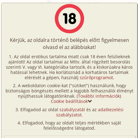
Főoldal
/
Történetek
/
Gruppen
/
Egy életre szóló "lidércnyomás" a cseh erdőkben
Történetek
Egy életre szóló "lidércnyomás" a
Képregények
cseh erdőkben
Kérjük, az oldalra történő belépés előtt figyelmesen
Filmek
olvasd el az alábbiakat!
Írók
gruppen
,
anál
Az oldal erotikus tartalma miatt csak 18 éven felülieknek
ajánlott! Az oldal tartalmai az Mttv. által rögzített besorolás
Tölts
vadász47
szerinti V. vagy VI. kategóriába tartozik, és a kiskorúakra káros
Címkék
hatással lehetnek. Ha korlátoznád a korhatáros tartalmak
fel
elérését a gépen, használj
szűrőprogramot
.
Szavazás átlaga:
8.74
pont (
117
szavazat)
Kereső
A weboldalon cookie-kat ("sütiket") használunk, hogy
Te
Megjelenés:
2008. szeptember 4.
biztonságos böngészés mellett a legjobb felhasználói élményt
VIP
nyújthassuk látogatóinknak. (
További információk
)
Hossz:
34 291 karakter
is!
Cookie beállítások
Elolvasva:
6 971 alkalommal
Fórum
Elfogadod az oldal
szabályzatát
és az
adatkezelési
szabályzatot
.
Versenyeink
Annak a történetnek, amit most elmesélek, s amely
Elfogadod, hogy az oldalt teljes mértékben saját
sok évvel később, ma is gyakran rémlik fel nekem,
Ügyfélszolgálat
felelősségedre látogatod.
Angéla a véletlen csinálta főszereplője, aki a történet
Írói segédletek