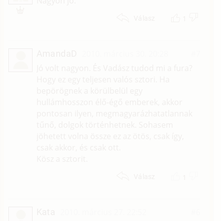
Nagyon jó.
1
Válasz
AmandaD
2010. március 30. 20:28
#7
Jó volt nagyon. És Vadász tudod mi a fura?
Hogy ez egy teljesen valós sztori. Ha
bepörögnek a körülbelül egy
hullámhosszon élő-égő emberek, akkor
pontosan ilyen, megmagyarázhatatlannak
tűnő, dolgok történhetnek. Sohasem
jöhetett volna össze ez az ötös, csak így,
csak akkor, és csak ott.
Kösz a sztorit.
1
Válasz
Kata
2010. március 27. 22:52
#6