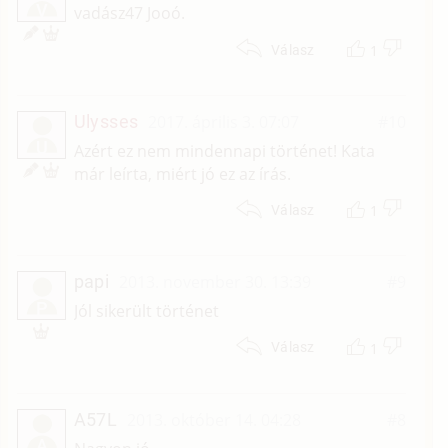
V
vadász47 Jooó.
1
Válasz
Ulysses
2017. április 3. 07:07
#10
U
Azért ez nem mindennapi történet! Kata
már leírta, miért jó ez az írás.
1
Válasz
papi
2013. november 30. 13:39
#9
P
Jól sikerült történet
1
Válasz
A57L
2013. október 14. 04:28
#8
A