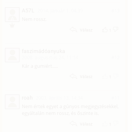
A57L
2014. január 1. 04:39
#13
A
Nem rossz.
1
Válasz
faszimádóanyuka
2008. augusztus 24. 11:14
#12
Kár a gumiért.....
1
Válasz
roah
2003. április 13. 14:34
#11
Nem értek egyet a gúnyos megjegyzésekkel,
egyáltalán nem rossz, és őszinte is.
1
Válasz