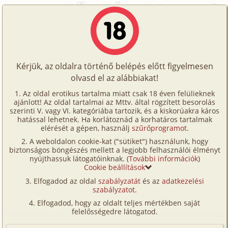
Főoldal
/
Történetek
/
Hetero
/
Hogyan vesztettük el...
Történetek
Hogyan vesztettük el...
Képregények
Kérjük, az oldalra történő belépés előtt figyelmesen
Filmek
olvasd el az alábbiakat!
hetero
Írók
Balázs
Az oldal erotikus tartalma miatt csak 18 éven felülieknek
ajánlott! Az oldal tartalmai az Mttv. által rögzített besorolás
Tölts
szerinti V. vagy VI. kategóriába tartozik, és a kiskorúakra káros
Címkék
hatással lehetnek. Ha korlátoznád a korhatáros tartalmak
Szavazás átlaga:
5.13
pont (
70
szavazat)
fel
elérését a gépen, használj
szűrőprogramot
.
Kereső
Megjelenés:
2002. július 11.
A weboldalon cookie-kat ("sütiket") használunk, hogy
Te
Hossz:
3 630 karakter
biztonságos böngészés mellett a legjobb felhasználói élményt
VIP
nyújthassuk látogatóinknak. (
További információk
)
Elolvasva:
1 535 alkalommal
is!
Cookie beállítások
Fórum
Elfogadod az oldal
szabályzatát
és az
adatkezelési
A történet elég régen, 16 éves koromban történt.
szabályzatot
.
Versenyeink
Akkoriban egy nagyon szép és csinos lánnyal jártam.
Elfogadod, hogy az oldalt teljes mértékben saját
Eleinte semmi komoly nem volt a kapcsolatunkban
Ügyfélszolgálat
felelősségedre látogatod.
de egy idő után a szülei tiltani kezdtek tőle. Ezért
Írói segédletek