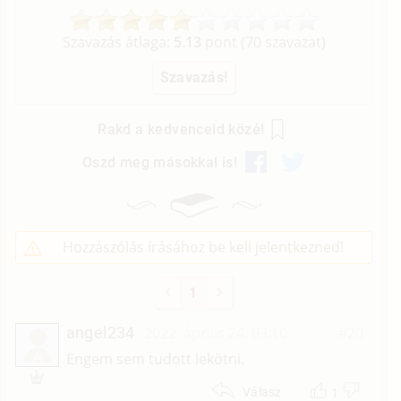
Szavazás átlaga:
5.13
pont (
70
szavazat)
Rakd a kedvenceid közé!
Oszd meg másokkal is!
Hozzászólás írásához be kell jelentkezned!
1
angel234
2022. április 24. 03:10
#20
A
Engem sem tudott lekötni.
1
Válasz