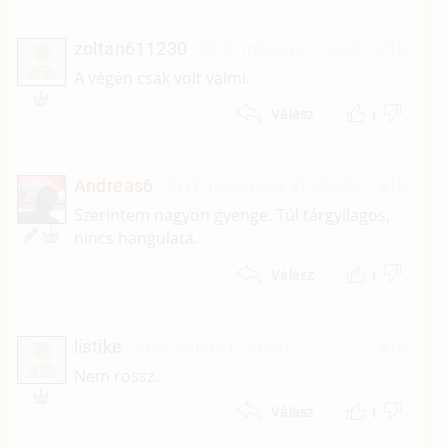
zoltan611230
2019. március 1. 01:32
#16
Z
A végén csak volt valmi.
1
Válasz
Andreas6
2017. november 21. 08:00
#15
Szerintem nagyon gyenge. Túl tárgyilagos,
nincs hangulata.
1
Válasz
listike
2014. június 12. 07:41
#14
L
Nem rossz.
1
Válasz