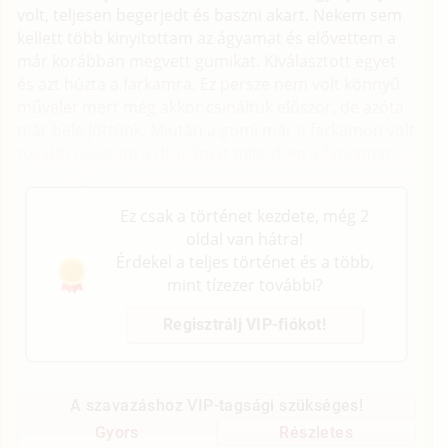
volt, teljesen begerjedt és baszni akart. Nekem sem
kellett több kinyitottam az ágyamat és elővettem a
már korábban megvett gumikat. Kiválasztott egyet
és azt húzta a farkamra. Ez persze nem volt könnyű
művelet mert még akkor csináltuk először, de azóta
már bele jöttünk. Miután a gumi már a farkamon volt
tovább ujjaztam a drágámat miközben a farkamat
izgatta ujjaival.
Ez csak a történet kezdete, még 2
oldal van hátra!
Érdekel a teljes történet és a több,
mint tízezer további?
Regisztrálj VIP-fiókot!
A szavazáshoz VIP-tagsági szükséges!
Gyors
Részletes