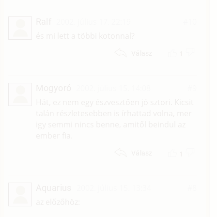
Ralf
2002. július 17. 22:19
#10
és mi lett a többi kotonnal?
1
Válasz
Mogyoró
2002. július 15. 14:08
#9
Hát, ez nem egy észvesztően jó sztori. Kicsit
talán részletesebben is írhattad volna, mer
igy semmi nincs benne, amitől beindul az
ember fia.
1
Válasz
Aquarius
2002. július 15. 13:34
#8
az előzőhöz: