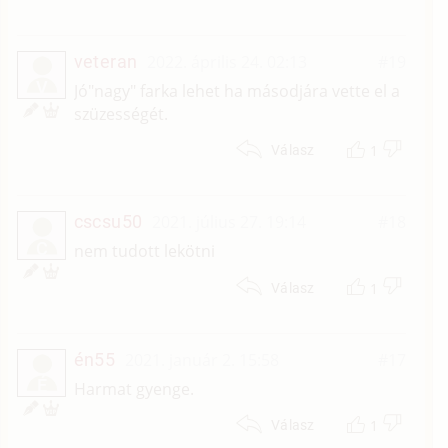
veteran
2022. április 24. 02:13
#19
V
Jó"nagy" farka lehet ha másodjára vette el a
szüzességét.
1
Válasz
cscsu50
2021. július 27. 19:14
#18
C
nem tudott lekötni
1
Válasz
én55
2021. január 2. 15:58
#17
É
Harmat gyenge.
1
Válasz