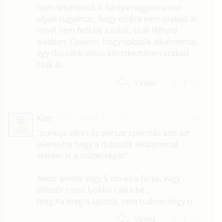
Nem feltétlenül. A hártya nagyon soxor
olyan rugalmas, hogy elsőre nem szakad át,
mivel nem fedi be a lukat, csak félhold
alakban. Gyakori, hogy sokadik alkalommal,
egy durvább aktus következtében szakad
csak át
1
Válasz
Kim
2002. július 12. 22:41
#7
"puncija véres és persze spermás ami azt
jelentette hogy a második alkalommal
vettem el a szüzességét"
Akkor ennek vagy 5 cm-es a farka, vagy
előszőr rossz lyukba rakta be...
meg ha meg is ujjazta, nem tudom hogy n
1
Válasz