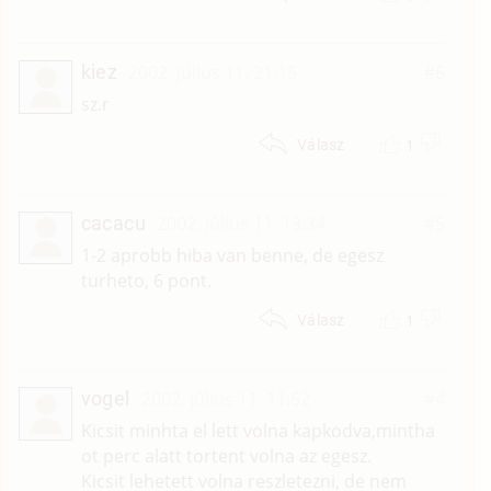
kiez
2002. július 11. 21:15
#6
sz.r
1
Válasz
cacacu
2002. július 11. 13:34
#5
1-2 aprobb hiba van benne, de egesz
turheto, 6 pont.
1
Válasz
vogel
2002. július 11. 11:52
#4
Kicsit minhta el lett volna kapkodva,mintha
ot perc alatt tortent volna az egesz.
Kicsit lehetett volna reszletezni, de nem