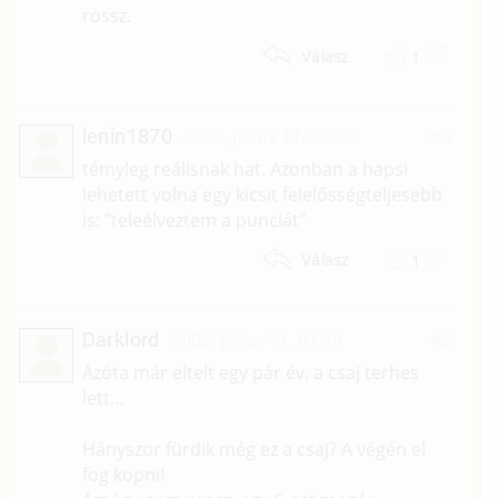
rossz.
1
Válasz
lenin1870
2002. július 11. 02:33
#3
témyleg reálisnak hat. Azonban a hapsi
lehetett volna egy kicsit felelősségteljesebb
is: "teleélveztem a punciát"
1
Válasz
Darklord
2002. július 11. 01:48
#2
Azóta már eltelt egy pár év, a csaj terhes
lett...
Hányszor fürdik még ez a csaj? A végén el
fog kopni!