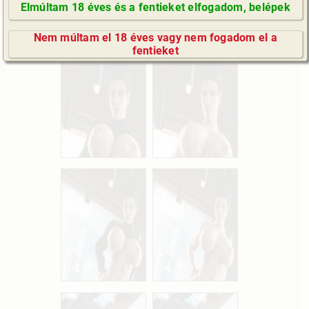
swinger, sci-fi/
fantasy, szöveg nélküli,
Elmúltam 18 éves és a fentieket elfogadom, belépek
CGI/
számítógéppel generált)
GyIK / FAQ
Nem múltam el 18 éves vagy nem fogadom el a
Impresszum
fentieket
E-mail küldése