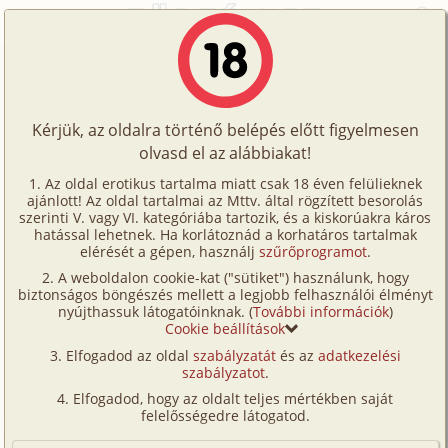
Főoldal
/
Képregények
/
Leszbi
/
Cyberpunk 2077 4. rész
Történetek
Cyberpunk 2077 4. rész
Képregények
Kérjük, az oldalra történő belépés előtt figyelmesen
Filmek
olvasd el az alábbiakat!
leszbi
,
hermafrodita/
transznemű
,
sci-fi/
Írók
fantasy
,
szöveg nélküli
,
CGI/
számítógéppel
Az oldal erotikus tartalma miatt csak 18 éven felülieknek
ajánlott! Az oldal tartalmai az Mttv. által rögzített besorolás
Tölts
generált
szerinti V. vagy VI. kategóriába tartozik, és a kiskorúakra káros
Fordította:
superman1900
Címkék
hatással lehetnek. Ha korlátoznád a korhatáros tartalmak
fel
elérését a gépen, használj
szűrőprogramot
.
Kereső
A weboldalon cookie-kat ("sütiket") használunk, hogy
Te
Szavazás átlaga:
4.89
pont (
47
szavazat)
biztonságos böngészés mellett a legjobb felhasználói élményt
VIP
nyújthassuk látogatóinknak. (
További információk
)
Megjelenés:
2025. július 31.
is!
Cookie beállítások
Hossz:
24 oldal
Fórum
Elfogadod az oldal
szabályzatát
és az
adatkezelési
Elolvasva:
585 alkalommal
szabályzatot
.
Versenyeink
Elfogadod, hogy az oldalt teljes mértékben saját
Előzmény
Cyberpunk 2077 3. rész (gruppen,
Ügyfélszolgálat
felelősségedre látogatod.
hetero, anál, dp/
szendvics, robot,
Írói segédletek