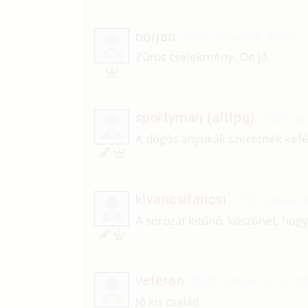
norjan
2026. július 22. 07:48
N
Zűrös cselekmény. De jó.
sportyman (alttpg)
2025. ja
S
A dögös anyukák szeretnek kefél
kivancsifancsi
2025. január 
K
A sorozat kitűnő, köszönet, hogy
veteran
2025. január 22. 01:0
V
Jó kis család.