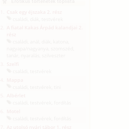
Erotikus történetek toplista
Csak egy éjszaka 2. rész
családi, diák, testvérek
A fiatal Kakas Árpád kalandjai 2.
rész
családi, anál, diák, katona,
nagyapa/
nagyanya, szomszéd,
tanár, nyaralás, szilveszter
Szelfi
családi, testvérek
Mappa
családi, testvérek, tini
Albérlet
családi, testvérek, fordítás
Motel
családi, testvérek, fordítás
Az utolsó nyári tábor 1. rész