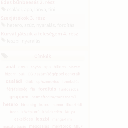
Édes bűnbeesés 2. rész
családi, apa, lánya, tini
Szexjátékok 3. rész
hetero, szűz, nyaralás, fordítás
Kurvát játszik a feleségem 4. rész
leszbi, nyaralás
Címkék
anál
anya
apa
bilincs
anyós
biszex
bizarr
CGI/számítógéppel generált
buli
családi
diák
dp/szendvics
fenekelés
fordítás
férj-feleség
fia
fürdőszoba
gruppen
hermafrodita/transznemű
hetero
homo
híresség
humor
illusztrált
lánya
iroda
középkorú
közlekedés
leszbi
leskelődés
manga-film
megcsalás
mélytorok
maszturbáció
MILF