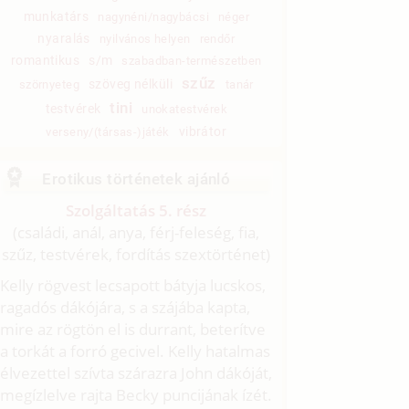
munkatárs
nagynéni/nagybácsi
néger
nyaralás
nyilvános helyen
rendőr
romantikus
s/m
szabadban-természetben
szűz
szöveg nélküli
szörnyeteg
tanár
tini
testvérek
unokatestvérek
vibrátor
verseny/(társas-)játék
Erotikus történetek ajánló
Szolgáltatás 5. rész
(családi, anál, anya, férj-feleség, fia,
szűz, testvérek, fordítás szextörténet)
Kelly rögvest lecsapott bátyja lucskos,
ragadós dákójára, s a szájába kapta,
mire az rögtön el is durrant, beterítve
a torkát a forró gecivel. Kelly hatalmas
élvezettel szívta szárazra John dákóját,
megízlelve rajta Becky puncijának ízét.