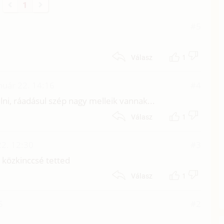
1
#5
1
Válasz
nuár 22. 14:16
#4
ni, ráadásul szép nagy melleik vannak...
1
Válasz
22. 12:30
#3
 közkinccsé tetted
1
Válasz
5
#2