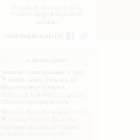
Szavazás átlaga:
8.55
pont (
83
szavazat)
Oszd meg másokkal is!
A sorozat részei
Napozás - Kicsit másképp 1. rész
családi, hetero, anya, apa, fia,
lánya, nagynéni/
nagybácsi,
fürdőszoba, leskelődés, megcsalás,
CGI/
számítógéppel generált
Napozás - Kicsit másképp 2. rész
hetero, anya, apa, fia, lánya,
nagynéni/
nagybácsi, fürdőszoba,
leskelődés, megcsalás, CGI/