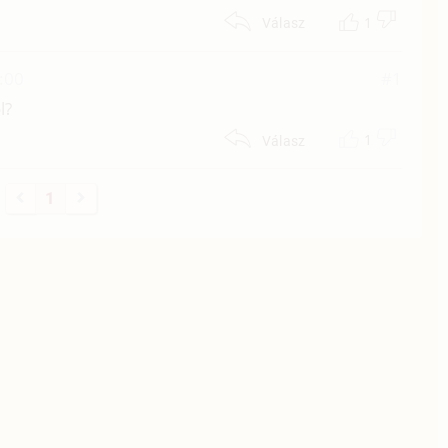
1
Válasz
:00
#1
l?
1
Válasz
1