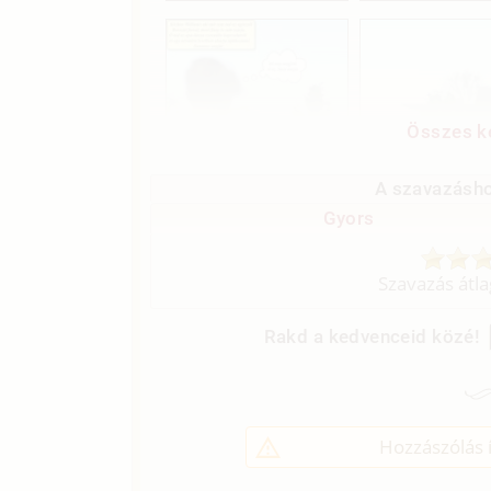
Összes ké
A szavazásho
Gyors
Szavazás átl
Rakd a kedvenceid közé!
Hozzászólás í