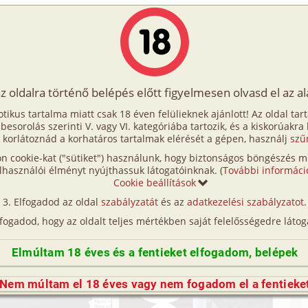
Írók
Tölts fel Te is!
Címkék
Kereső
VIP
Egyéb
az oldalra történő belépés előtt figyelmesen olvasd el az a
zás - Kicsit másképp 6. rész
otikus tartalma miatt csak 18 éven felülieknek ajánlott! Az oldal tar
sit másképp 6. rész
t besorolás szerinti V. vagy VI. kategóriába tartozik, és a kiskorúakra
 korlátoznád a korhatáros tartalmak elérését a gépen, használj
szű
n cookie-kat ("sütiket") használunk, hogy biztonságos böngészés me
. rész (hetero, anya, apa, fia, lánya, fürdőszoba,
lhasználói élményt nyújthassuk látogatóinknak. (
További informáci
Cookie beállítások
erseny/
(társas-)játék, CGI/
számítógéppel generált)
Elfogadod az oldal
szabályzatát
és az
adatkezelési szabályzatot
.
. rész (családi, hetero, anya, anyós, fia, lánya,
lfogadod, hogy az oldalt teljes mértékben saját felelősségedre látog
megcsalás, CGI/
számítógéppel generált)
Elmúltam 18 éves és a fentieket elfogadom, belépek
Nem múltam el 18 éves vagy nem fogadom el a fentieke