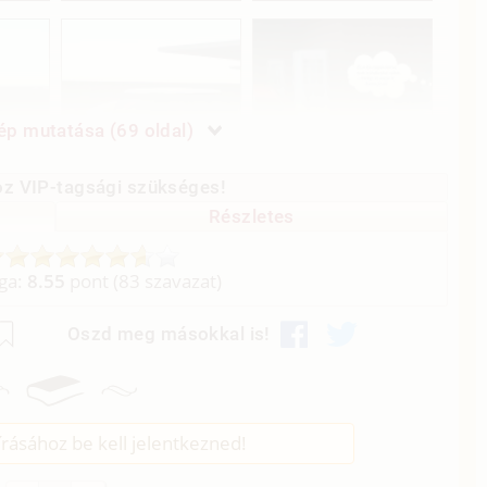
p mutatása (69 oldal)
z VIP-tagsági szükséges!
Részletes
aga:
8.55
pont (
83
szavazat)
Oszd meg másokkal is!
rásához be kell jelentkezned!