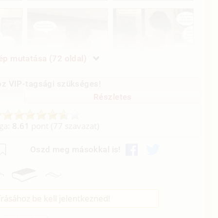
p mutatása (72 oldal)
z VIP-tagsági szükséges!
Részletes
aga:
8.61
pont (
77
szavazat)
Oszd meg másokkal is!
rásához be kell jelentkezned!