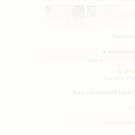
Összes ké
A szavazásho
Gyors
Szavazás átl
Rakd a kedvenceid közé!
Hozzászólás í