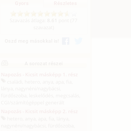
Gyors
Részletes
Szavazás átlaga:
8.61
pont (
77
szavazat)
Oszd meg másokkal is!
A sorozat részei
Napozás - Kicsit másképp 1. rész
családi, hetero, anya, apa, fia,
lánya, nagynéni/
nagybácsi,
fürdőszoba, leskelődés, megcsalás,
CGI/
számítógéppel generált
Napozás - Kicsit másképp 2. rész
hetero, anya, apa, fia, lánya,
nagynéni/
nagybácsi, fürdőszoba,