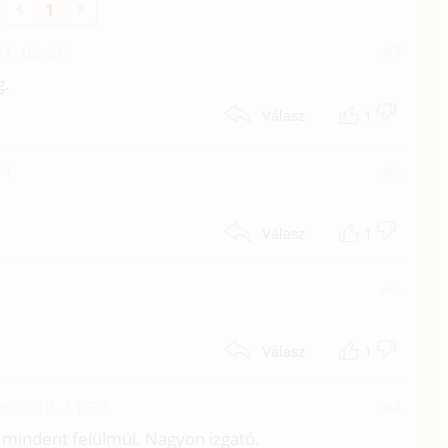
1
21. 08:36
#7
g.
1
Válasz
04
#6
1
Válasz
#5
1
Válasz
nuár 17. 11:33
#4
x mindent felülmúl. Nagyon izgató.