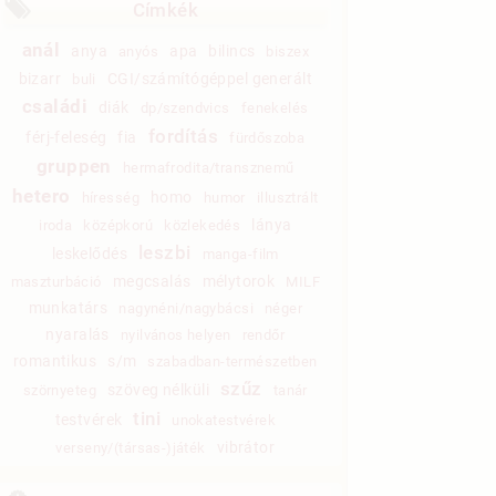
Címkék
anál
anya
apa
bilincs
anyós
biszex
bizarr
CGI/számítógéppel generált
buli
családi
diák
dp/szendvics
fenekelés
fordítás
férj-feleség
fia
fürdőszoba
gruppen
hermafrodita/transznemű
hetero
homo
híresség
humor
illusztrált
lánya
iroda
középkorú
közlekedés
leszbi
leskelődés
manga-film
megcsalás
mélytorok
maszturbáció
MILF
munkatárs
nagynéni/nagybácsi
néger
nyaralás
nyilvános helyen
rendőr
romantikus
s/m
szabadban-természetben
szűz
szöveg nélküli
szörnyeteg
tanár
tini
testvérek
unokatestvérek
vibrátor
verseny/(társas-)játék