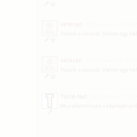
veteran
2025. január 17. 04:3
V
Tetszik a sorozat. Várom egy hel
veteran
2025. január 17. 04:3
V
Tetszik a sorozat. Várom egy hel
Törté-Net
2025. január 17. 00
Mi a véleményed a képregényrő