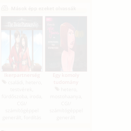
Mások épp ezeket olvassák
Ikerpartnerség
Egy komoly
tudomány
családi, hetero,
testvérek,
hetero,
fürdőszoba, iroda,
mostohaanya,
CGI/
CGI/
számítógéppel
számítógéppel
generált, fordítás
generált