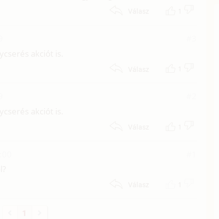
1
Válasz
9
#3
ycserés akciót is.
1
Válasz
9
#2
ycserés akciót is.
1
Válasz
:00
#1
l?
1
Válasz
1