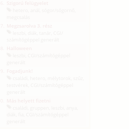
Szigorú felügyelet
hetero, anál, sógor/
sógornő,
megcsalás
Megzsarolva 3. rész
leszbi, diák, tanár, CGI/
számítógéppel generált
Halloween
leszbi, CGI/
számítógéppel
generált
Fogadjunk!
családi, hetero, mélytorok, szűz,
testvérek, CGI/
számítógéppel
generált
Más helyett fizetni
családi, gruppen, leszbi, anya,
diák, fia, CGI/
számítógéppel
generált