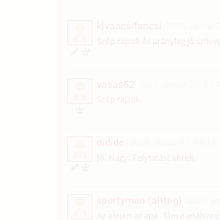
kivancsifancsi
2025. január 
K
Szép rajzok és aránylag jó szöve
vasas62
2025. január 20. 16:
V
Szép rajzok.
didide
2025. január 17. 18:14
D
Jó. Nagy. Folytatást kérek.
sportyman (alttpg)
2025. ja
S
Az elején az apa - lánya análsze