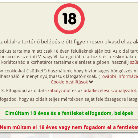
Írók
Tölts fel Te is!
Címkék
Kereső
VIP
Egyéb
az oldalra történő belépés előtt figyelmesen olvasd el az a
zás - Kicsit másképp 5. rész
otikus tartalma miatt csak 18 éven felülieknek ajánlott! Az oldal tar
sit másképp 5. rész
t besorolás szerinti V. vagy VI. kategóriába tartozik, és a kiskorúakra
 korlátoznád a korhatáros tartalmak elérését a gépen, használj
szű
n cookie-kat ("sütiket") használunk, hogy biztonságos böngészés me
. rész (hetero, anya, apa, fia, lánya, fürdőszoba,
lhasználói élményt nyújthassuk látogatóinknak. (
További informáci
Cookie beállítások
GI/
számítógéppel generált)
Elfogadod az oldal
szabályzatát
és az
adatkezelési szabályzatot
.
. rész (hetero, anya, apa, fia, lánya, fürdőszoba,
lfogadod, hogy az oldalt teljes mértékben saját felelősségedre látog
GI/
számítógéppel generált)
Elmúltam 18 éves és a fentieket elfogadom, belépek
Nem múltam el 18 éves vagy nem fogadom el a fentieke