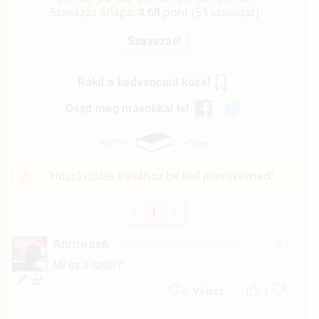
Szavazás átlaga:
4.68
pont (
53
szavazat)
Rakd a kedvenceid közé!
Oszd meg másokkal is!
Hozzászólás írásához be kell jelentkezned!
1
Andreas6
2024. február 12. 06:55
#3
Mi ez a sz@r?
1
Válasz