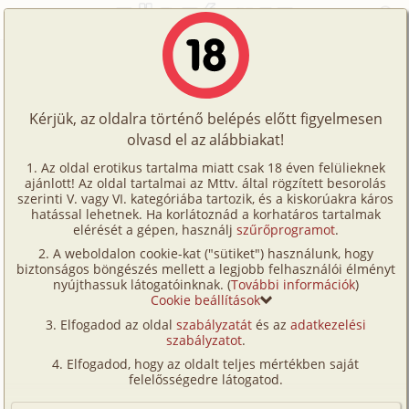
Főoldal
/
Képregények
/
Hetero
/
Pók-Gwen és a lábfétis
Történetek
Pók-Gwen és a lábfétis
Képregények
Kérjük, az oldalra történő belépés előtt figyelmesen
Filmek
olvasd el az alábbiakat!
hetero
,
híresség
,
nyilvános helyen
Írók
Fordította:
Orfeus
Az oldal erotikus tartalma miatt csak 18 éven felülieknek
ajánlott! Az oldal tartalmai az Mttv. által rögzített besorolás
Tölts
szerinti V. vagy VI. kategóriába tartozik, és a kiskorúakra káros
Címkék
hatással lehetnek. Ha korlátoznád a korhatáros tartalmak
Szavazás átlaga:
4.68
pont (
53
szavazat)
fel
elérését a gépen, használj
szűrőprogramot
.
Kereső
Megjelenés:
2024. február 12.
A weboldalon cookie-kat ("sütiket") használunk, hogy
Te
Hossz:
10 oldal
biztonságos böngészés mellett a legjobb felhasználói élményt
VIP
nyújthassuk látogatóinknak. (
További információk
)
Elolvasva:
1 048 alkalommal
is!
Cookie beállítások
Fórum
Elfogadod az oldal
szabályzatát
és az
adatkezelési
szabályzatot
.
Versenyeink
Elfogadod, hogy az oldalt teljes mértékben saját
Ügyfélszolgálat
felelősségedre látogatod.
Írói segédletek