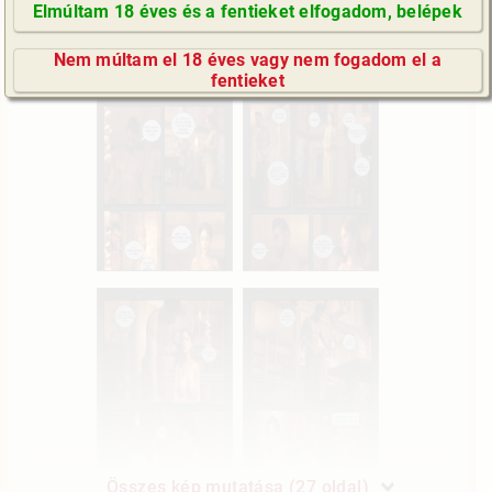
Elmúltam 18 éves és a fentieket elfogadom, belépek
GyIK / FAQ
Nem múltam el 18 éves vagy nem fogadom el a
Impresszum
fentieket
E-mail küldése
Összes kép mutatása (27 oldal)