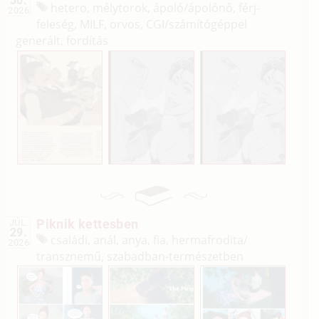
30.
hetero, mélytorok, ápoló/
ápolónő, férj-
2026
feleség, MILF, orvos, CGI/
számítógéppel
generált, fordítás
Piknik kettesben
JÚL.
29.
családi, anál, anya, fia, hermafrodita/
2026
transznemű, szabadban-természetben