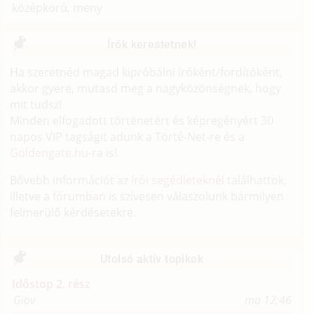
középkorú, meny
Írók kerestetnek!
Ha szeretnéd magad kipróbálni íróként/fordítóként,
akkor gyere, mutasd meg a nagyközönségnek, hogy
mit tudsz!
Minden elfogadott történetért és képregényért 30
napos VIP tagságit adunk a Törté-Net-re és a
Goldengate.hu
-ra is!
Bővebb információt az
írói segédleteknél
találhattok,
illetve a
fórumban
is szívesen válaszolunk bármilyen
felmerülő kérdésetekre.
Utolsó aktív topikok
Időstop 2. rész
Giov
ma 12:46