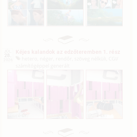
Kéjes kalandok az edzőteremben 1. rész
JÚL.
28.
hetero, néger, rendőr, szöveg nélküli, CGI/
2026
számítógéppel generált