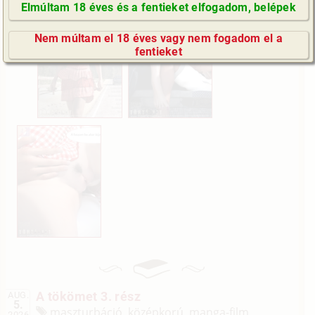
Elmúltam 18 éves és a fentieket elfogadom, belépek
GyIK / FAQ
Nem múltam el 18 éves vagy nem fogadom el a
Impresszum
fentieket
E-mail küldése
A tökömet 3. rész
AUG.
5.
maszturbáció, középkorú, manga-film
2026