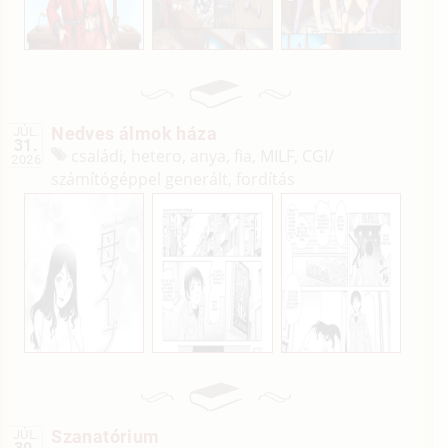
Nedves álmok háza
JÚL.
31.
családi, hetero, anya, fia, MILF, CGI/
2026
számítógéppel generált, fordítás
Szanatórium
JÚL.