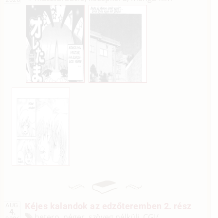
Kéjes kalandok az edzőteremben 2. rész
AUG.
4.
hetero, néger, szöveg nélküli, CGI/