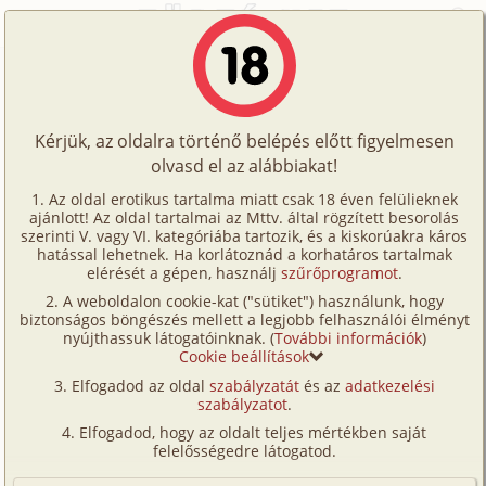
Főoldal
/
Hírek - CartoonSex
Történetek
Naruto - Vad hagyományok
AUG.
Képregények
7.
hetero, diák, unokatestvérek, szabadban-
2026
Kérjük, az oldalra történő belépés előtt figyelmesen
Filmek
természetben, humor, CGI/
számítógéppel
olvasd el az alábbiakat!
generált, manga-film
Írók
Az oldal erotikus tartalma miatt csak 18 éven felülieknek
ajánlott! Az oldal tartalmai az Mttv. által rögzített besorolás
Tölts
szerinti V. vagy VI. kategóriába tartozik, és a kiskorúakra káros
Címkék
hatással lehetnek. Ha korlátoznád a korhatáros tartalmak
fel
elérését a gépen, használj
szűrőprogramot
.
Kereső
A weboldalon cookie-kat ("sütiket") használunk, hogy
Te
biztonságos böngészés mellett a legjobb felhasználói élményt
VIP
nyújthassuk látogatóinknak. (
További információk
)
is!
Cookie beállítások
Fórum
Elfogadod az oldal
szabályzatát
és az
adatkezelési
szabályzatot
.
Versenyeink
Elfogadod, hogy az oldalt teljes mértékben saját
Ügyfélszolgálat
felelősségedre látogatod.
A tanárnő 2. rész
AUG.
6.
gruppen, hetero, diák, tanár
Írói segédletek
2026