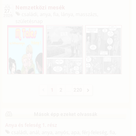
Nemzetközi mesék
JÚL.
27.
családi, anya, fia, lánya, masszázs,
2026
születésnap
1
2
...
220
Mások épp ezeket olvassák
Anya és feleség 1. rész
családi, anál, anya, anyós, apa, férj-feleség, fia,