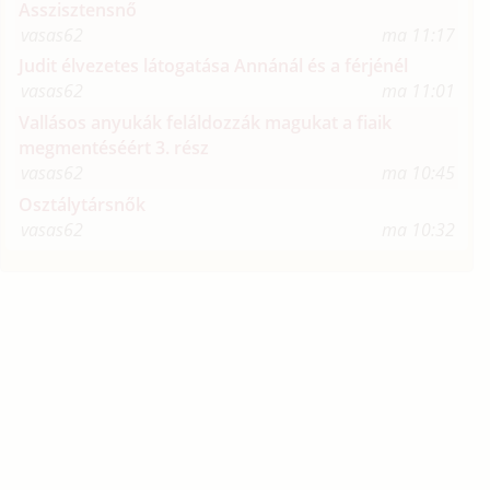
Asszisztensnő
vasas62
ma 11:17
Judit élvezetes látogatása Annánál és a férjénél
vasas62
ma 11:01
Vallásos anyukák feláldozzák magukat a fiaik
megmentéséért 3. rész
vasas62
ma 10:45
Osztálytársnők
vasas62
ma 10:32