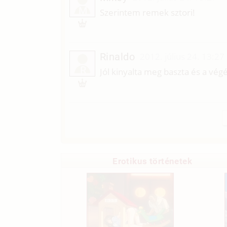
M
Szerintem remek sztori!
Rinaldo
2012. július 24. 13:27
R
Jól kinyalta meg baszta és a vég
Erotikus történetek