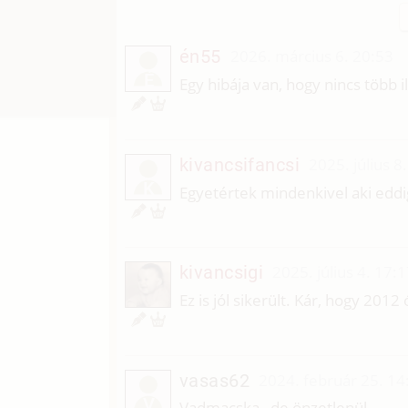
én55
2026. március 6. 20:53
É
Egy hibája van, hogy nincs több i
kivancsifancsi
2025. július 8
K
Egyetértek mindenkivel aki eddig
kivancsigi
2025. július 4. 17:
Ez is jól sikerült. Kár, hogy 201
vasas62
2024. február 25. 14
V
Vadmacska , de önzetlenül.