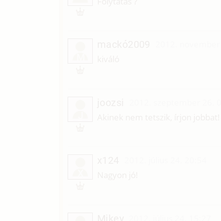
Folytatás ?
mackó2009
2012. november 
M
kiváló
joozsi
2012. szeptember 26. 
J
Akinek nem tetszik, írjon jobbat!
x124
2012. július 24. 20:54
X
Nagyon jó!
Mikey
2012. július 24. 15:27