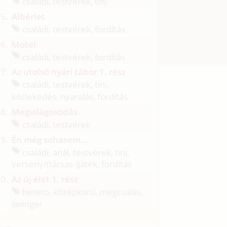
családi, testvérek, tini
Albérlet
családi, testvérek, fordítás
Motel
családi, testvérek, fordítás
Az utolsó nyári tábor 1. rész
családi, testvérek, tini,
közlekedés, nyaralás, fordítás
Megvilágosodás
családi, testvérek
Én még sohasem...
családi, anál, testvérek, tini,
verseny/
(társas-)játék, fordítás
Az új élet 1. rész
hetero, középkorú, megcsalás,
swinger