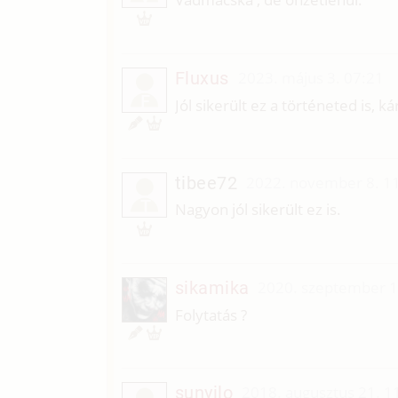
Fluxus
2023. május 3. 07:21
F
Jól sikerült ez a történeted is, k
tibee72
2022. november 8. 1
T
Nagyon jól sikerült ez is.
sikamika
2020. szeptember 1
Folytatás ?
sunyilo
2018. augusztus 21. 1