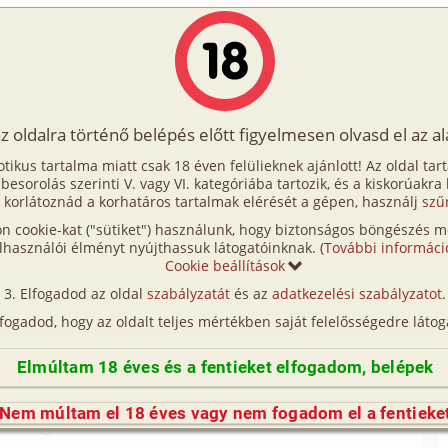
Írók
Tölts fel Te is!
Címkék
Kereső
VIP
Egyéb
az oldalra történő belépés előtt figyelmesen olvasd el az a
őm vendégségben
otikus tartalma miatt csak 18 éven felülieknek ajánlott! Az oldal tar
m vendégségben
t besorolás szerinti V. vagy VI. kategóriába tartozik, és a kiskorúakra
 korlátoznád a korhatáros tartalmak elérését a gépen, használj
szű
n cookie-kat ("sütiket") használunk, hogy biztonságos böngészés me
lhasználói élményt nyújthassuk látogatóinknak. (
További informáci
t:
Cookie beállítások
ben
Elfogadod az oldal
szabályzatát
és az
adatkezelési szabályzatot
.
18 431 karakter
2012. július 24.
lfogadod, hogy az oldalt teljes mértékben saját felelősségedre látog
Elmúltam 18 éves és a fentieket elfogadom, belépek
rásához be kell jelentkezned!
Nem múltam el 18 éves vagy nem fogadom el a fentieke