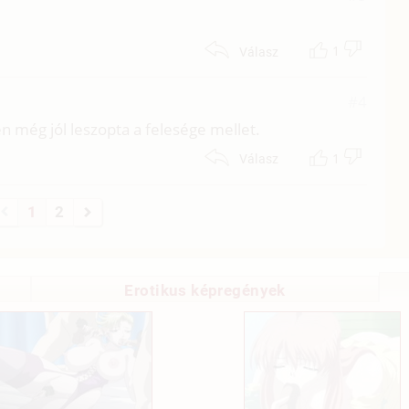
1
Válasz
#4
én még jól leszopta a felesége mellet.
1
Válasz
1
2
Erotikus képregények