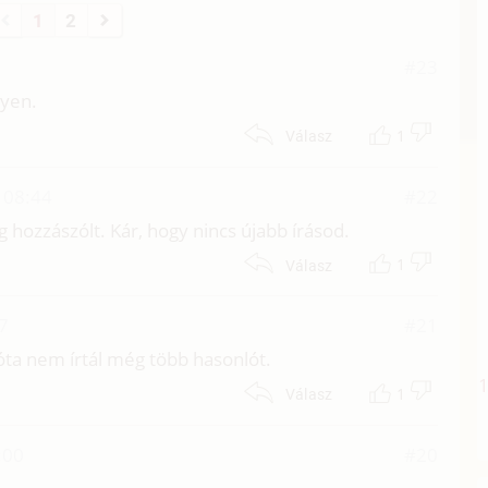
1
2
#23
lyen.
1
Válasz
. 08:44
#22
 hozzászólt. Kár, hogy nincs újabb írásod.
1
Válasz
17
#21
2 óta nem írtál még több hasonlót.
1
Válasz
:00
#20