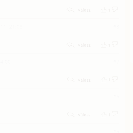
1
Válasz
11. 21:08
#8
1
Válasz
04:00
#7
1
Válasz
#6
1
Válasz
#5