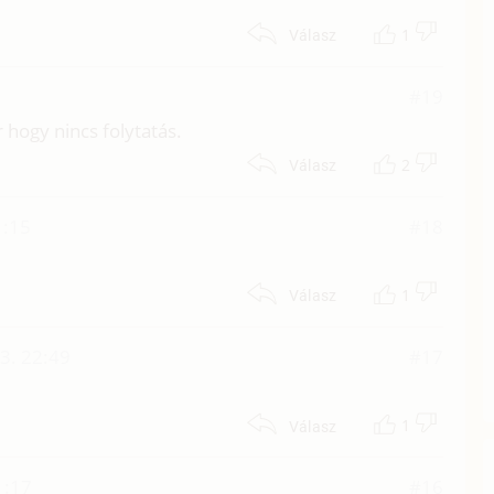
1
Válasz
#19
ár hogy nincs folytatás.
2
Válasz
1:15
#18
1
Válasz
3. 22:49
#17
1
Válasz
1:17
#16