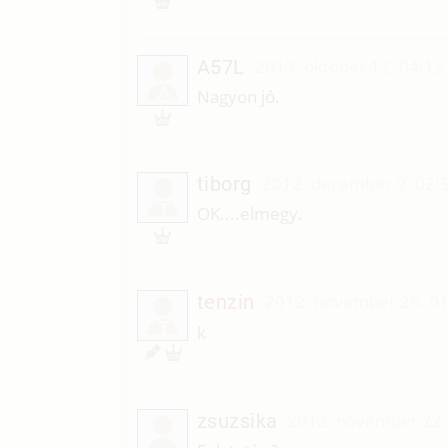
A57L
2013. október 12. 04:12
A
Nagyon jó.
tiborg
2012. december 9. 02:
T
OK....elmegy.
tenzin
2012. november 26. 01
T
k
zsuzsika
2012. november 22.