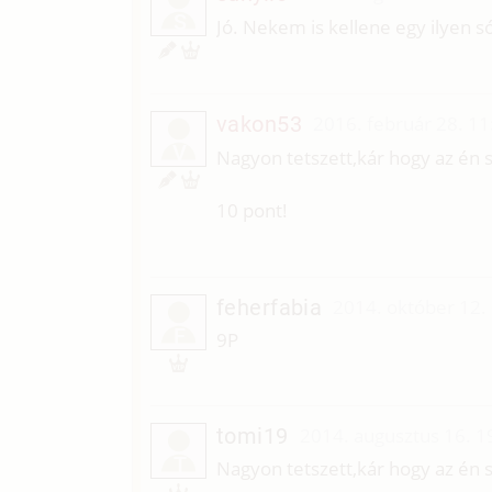
S
Jó. Nekem is kellene egy ilyen s
vakon53
2016. február 28. 11
V
Nagyon tetszett,kár hogy az én
10 pont!
feherfabia
2014. október 12.
F
9P
tomi19
2014. augusztus 16. 1
T
Nagyon tetszett,kár hogy az én 