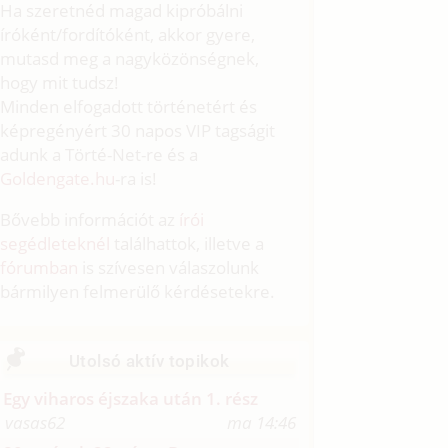
Ha szeretnéd magad kipróbálni
íróként/fordítóként, akkor gyere,
mutasd meg a nagyközönségnek,
hogy mit tudsz!
Minden elfogadott történetért és
képregényért 30 napos VIP tagságit
adunk a Törté-Net-re és a
Goldengate.hu
-ra is!
Bővebb információt az
írói
segédleteknél
találhattok, illetve a
fórumban
is szívesen válaszolunk
bármilyen felmerülő kérdésetekre.
Utolsó aktív topikok
Egy viharos éjszaka után 1. rész
vasas62
ma 14:46