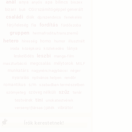
anál
anya
apa
bilincs
anyós
biszex
bizarr
CGI/számítógéppel generált
buli
családi
diák
dp/szendvics
fenekelés
fordítás
férj-feleség
fia
fürdőszoba
gruppen
hermafrodita/transznemű
hetero
homo
híresség
humor
illusztrált
lánya
iroda
középkorú
közlekedés
leszbi
leskelődés
manga-film
megcsalás
mélytorok
maszturbáció
MILF
munkatárs
nagynéni/nagybácsi
néger
nyaralás
nyilvános helyen
rendőr
romantikus
s/m
szabadban-természetben
szűz
szöveg nélküli
szörnyeteg
tanár
tini
testvérek
unokatestvérek
vibrátor
verseny/(társas-)játék
Írók kerestetnek!