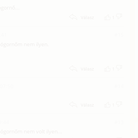
ógornő...
1
Válasz
:41
#15
 sógornőm nem ilyen.
1
Válasz
 07:50
#14
1
Válasz
9:44
#13
sógornőm nem volt ilyen...