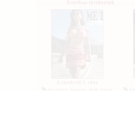
Erotikus történetek
A tanárnő 1. rész
gruppen, hetero, diák, tanár
he
Ügyfélszolgálat / jogsértő t