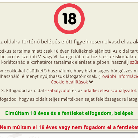
Írók
Tölts fel Te is!
Címkék
Kereső
VIP
Egyéb
az oldalra történő belépés előtt figyelmesen olvasd el az a
ógyász 7. rész
otikus tartalma miatt csak 18 éven felülieknek ajánlott! Az oldal tar
ógyász 7. rész
t besorolás szerinti V. vagy VI. kategóriába tartozik, és a kiskorúakra
 korlátoznád a korhatáros tartalmak elérését a gépen, használj
szű
n cookie-kat ("sütiket") használunk, hogy biztonságos böngészés me
lhasználói élményt nyújthassuk látogatóinknak. (
További informáci
t:
Cookie beállítások
z
Elfogadod az oldal
szabályzatát
és az
adatkezelési szabályzatot
.
orvos, rendőr, megcsalás
lfogadod, hogy az oldalt teljes mértékben saját felelősségedre látog
arakter
2026. június 6.
Elmúltam 18 éves és a fentieket elfogadom, belépek
rásához be kell jelentkezned!
Nem múltam el 18 éves vagy nem fogadom el a fentieke