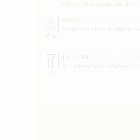
Ez egy válasz
veteran
2026. június 
veteran
2026. június 6. 04:19
V
Tovább tart a harc, majdnem mi
Törté-Net
2026. június 6. 00:
Mi a véleményed a történetről?