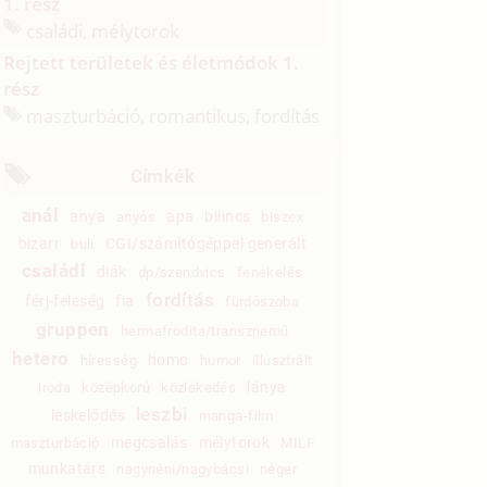
1. rész
családi, mélytorok
Rejtett területek és életmódok 1.
rész
maszturbáció, romantikus, fordítás
Címkék
anál
anya
apa
bilincs
anyós
biszex
bizarr
CGI/számítógéppel generált
buli
családi
diák
dp/szendvics
fenekelés
fordítás
férj-feleség
fia
fürdőszoba
gruppen
hermafrodita/transznemű
hetero
homo
híresség
humor
illusztrált
lánya
iroda
középkorú
közlekedés
leszbi
leskelődés
manga-film
megcsalás
mélytorok
maszturbáció
MILF
munkatárs
nagynéni/nagybácsi
néger