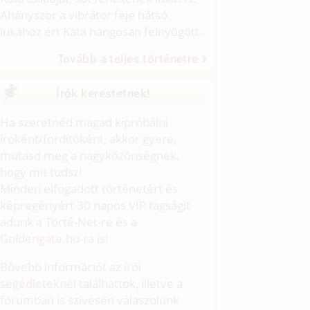
Ahányszor a vibrátor feje hátsó
lukához ért Kata hangosan felnyögött.
Tovább a teljes történetre
Írók kerestetnek!
Ha szeretnéd magad kipróbálni
íróként/fordítóként, akkor gyere,
mutasd meg a nagyközönségnek,
hogy mit tudsz!
Minden elfogadott történetért és
képregényért 30 napos VIP tagságit
adunk a Törté-Net-re és a
Goldengate.hu
-ra is!
Bővebb információt az
írói
segédleteknél
találhattok, illetve a
fórumban
is szívesen válaszolunk