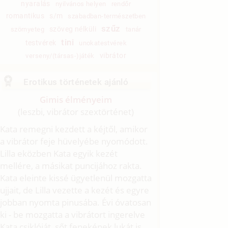
nyaralás
nyilvános helyen
rendőr
romantikus
s/m
szabadban-természetben
szűz
szöveg nélküli
szörnyeteg
tanár
tini
testvérek
unokatestvérek
vibrátor
verseny/(társas-)játék
Erotikus történetek ajánló
Gimis élményeim
(leszbi, vibrátor szextörténet)
Kata remegni kezdett a kéjtől, amikor
a vibrátor feje hüvelyébe nyomódott.
Lilla eközben Kata egyik kezét
mellére, a másikat puncijához rakta.
Kata eleinte kissé ügyetlenül mozgatta
ujjait, de Lilla vezette a kezét és egyre
jobban nyomta pinusába. Évi óvatosan
ki - be mozgatta a vibrátort ingerelve
Kata csiklóját, sőt fenekének lukát is.