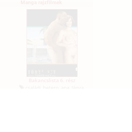
Manga rajzfilmek
Bakancslista 6. rész
családi, hetero, apa, lánya,
öveg
nyilvános helyen, szabadban-
l
természetben, CGI/
számítógéppel generált
resszum
E-mail