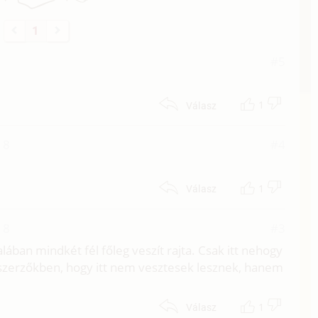
1
#5
1
Válasz
18
#4
1
Válasz
18
#3
lában mindkét fél főleg veszít rajta. Csak itt nehogy
szerzőkben, hogy itt nem vesztesek lesznek, hanem
1
Válasz