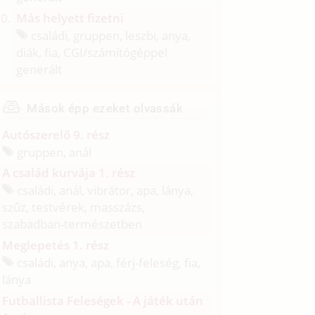
Más helyett fizetni
családi, gruppen, leszbi, anya,
diák, fia, CGI/
számítógéppel
generált
Mások épp ezeket olvassák
Autószerelő 9. rész
gruppen, anál
A család kurvája 1. rész
családi, anál, vibrátor, apa, lánya,
szűz, testvérek, masszázs,
szabadban-természetben
Meglepetés 1. rész
családi, anya, apa, férj-feleség, fia,
lánya
Futballista Feleségek - A játék után