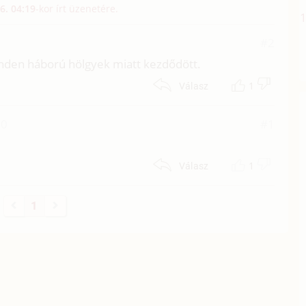
6. 04:19
-kor írt üzenetére.
#2
nden háború hölgyek miatt kezdődött.
1
Válasz
00
#1
1
Válasz
1