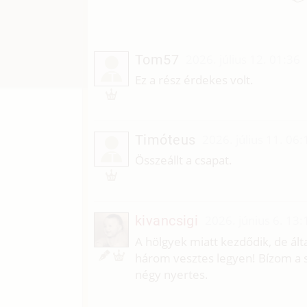
Tom57
2026. július 12. 01:36
T
Ez a rész érdekes volt.
Timóteus
2026. július 11. 06:
T
Összeállt a csapat.
kivancsigi
2026. június 6. 13:
A hölgyek miatt kezdődik, de álta
három vesztes legyen! Bízom a 
négy nyertes.