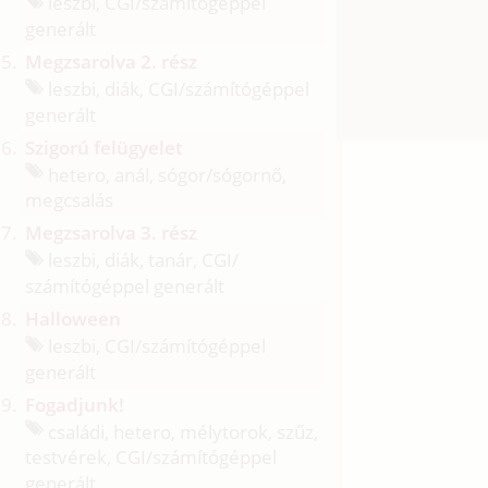
leszbi, CGI/
számítógéppel
generált
Megzsarolva 2. rész
leszbi, diák, CGI/
számítógéppel
generált
Szigorú felügyelet
hetero, anál, sógor/
sógornő,
megcsalás
Megzsarolva 3. rész
leszbi, diák, tanár, CGI/
számítógéppel generált
Halloween
leszbi, CGI/
számítógéppel
generált
Fogadjunk!
családi, hetero, mélytorok, szűz,
testvérek, CGI/
számítógéppel
generált