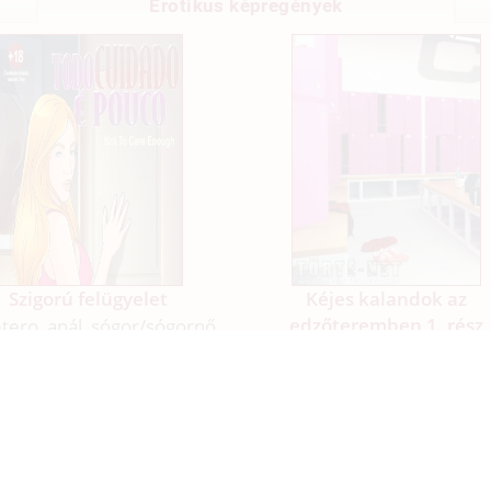
Erotikus képregények
Szigorú felügyelet
Kéjes kalandok az
edzőteremben 1. rész
tero, anál, sógor/
sógornő,
megcsalás
hetero, néger, rendőr, sz
nélküli, CGI/
számítógéppe
generált
artalom bejelentése
Felhasználási feltételek
Imp
Copyright 2001-2026 © Vibe Biz Group Kft.