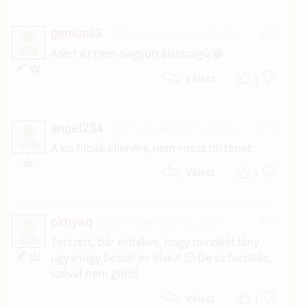
genius33
2021. november 9. 09:36
#13
G
Azért ez nem nagyon életszagú 😀
1
Válasz
angel234
2021. november 9. 03:45
#12
A
A kis hibák ellenére,nem rossz történet.
1
Válasz
plmyaq
2021. november 8. 20:31
#11
P
Tetszett, bár érdekes, hogy mindkét lány
ugyanúgy beszél és élvez! 🙂 De ez fordítás,
szóval nem gond
1
Válasz