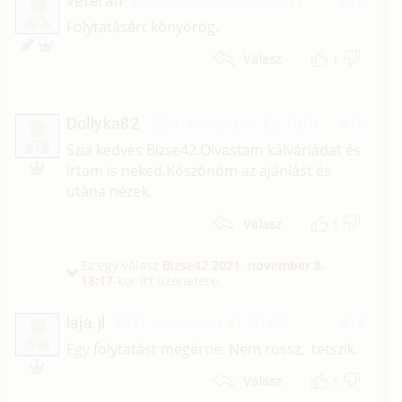
veteran
2021. november 25. 01:11
#16
V
Folytatásért könyörög.
1
Válasz
Dollyka82
2021. november 12. 10:01
#15
D
Szia kedves Bizse42.Olvastam kálváriádat és
írtam is neked.Köszönöm az ajánlást és
utána nézek.
1
Válasz
Ez egy válasz
Bizse42
2021. november 8.
18:17
-kor írt üzenetére.
laja.jl
2021. november 11. 21:01
#14
L
Egy folytatást megérne. Nem rossz, tetszik.
1
Válasz