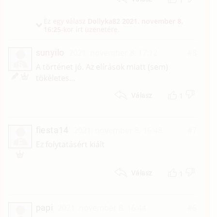
Ez egy válasz
Dollyka82
2021. november 8.
16:25
-kor írt üzenetére.
sunyilo
2021. november 8. 17:12
#8
S
A történet jó. Az elírások miatt (sem)
tökéletes...
1
Válasz
fiesta14
2021. november 8. 16:48
#7
F
Ez folytatásért kiált
1
Válasz
papi
2021. november 8. 16:44
#6