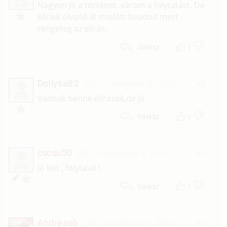
P
Nagyon jó a történet, várom a folytatást. De
kérlek olvasd át mielőtt beadod mert
rengeteg az elírás.
1
Válasz
Dollyka82
2021. november 8. 16:25
#5
D
Vannak benne elírások,de jó
1
Válasz
cscsu50
2021. november 8. 14:41
#4
C
Jó lett , folytasd !
1
Válasz
Andreas6
2021. november 8. 08:01
#3