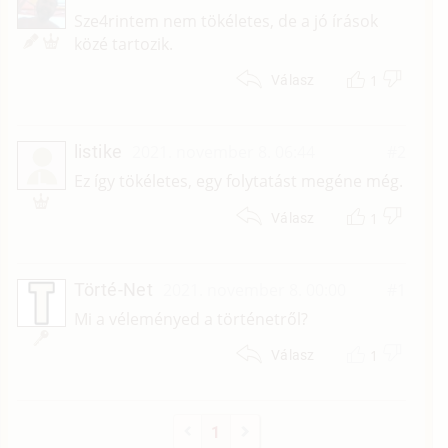
Sze4rintem nem tökéletes, de a jó írások
közé tartozik.
1
Válasz
listike
2021. november 8. 06:44
#2
L
Ez így tökéletes, egy folytatást megéne még.
1
Válasz
Törté-Net
2021. november 8. 00:00
#1
Mi a véleményed a történetről?
1
Válasz
1