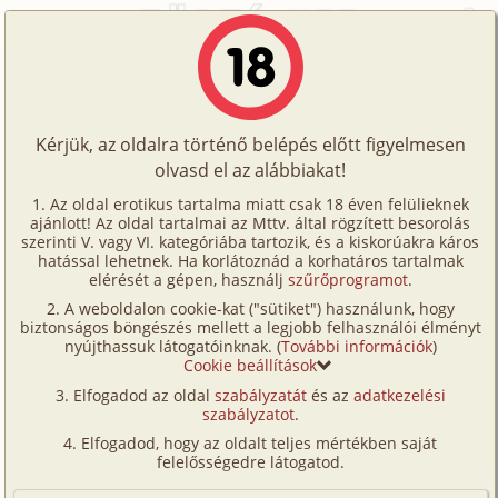
Főoldal
/
Fórum
/
Történetek
/
Véletlen
Történetek
Véletlen
Képregények
Kérjük, az oldalra történő belépés előtt figyelmesen
Filmek
olvasd el az alábbiakat!
A témához tartozó történet:
Írók
Az oldal erotikus tartalma miatt csak 18 éven felülieknek
Véletlen
ajánlott! Az oldal tartalmai az Mttv. által rögzített besorolás
Tölts
családi, testvérek, fordítás
SikeresOtto
szerinti V. vagy VI. kategóriába tartozik, és a kiskorúakra káros
Címkék
hatással lehetnek. Ha korlátoznád a korhatáros tartalmak
11 436 karakter
2021. november 8.
fel
elérését a gépen, használj
szűrőprogramot
.
Kereső
A weboldalon cookie-kat ("sütiket") használunk, hogy
Te
biztonságos böngészés mellett a legjobb felhasználói élményt
VIP
Hozzászólás írásához be kell jelentkezned!
nyújthassuk látogatóinknak. (
További információk
)
is!
Cookie beállítások
Fórum
Elfogadod az oldal
szabályzatát
és az
adatkezelési
szabályzatot
.
Versenyeink
1
Elfogadod, hogy az oldalt teljes mértékben saját
Ügyfélszolgálat
felelősségedre látogatod.
Tom57
2025. december 13. 01:45
#19
Írói segédletek