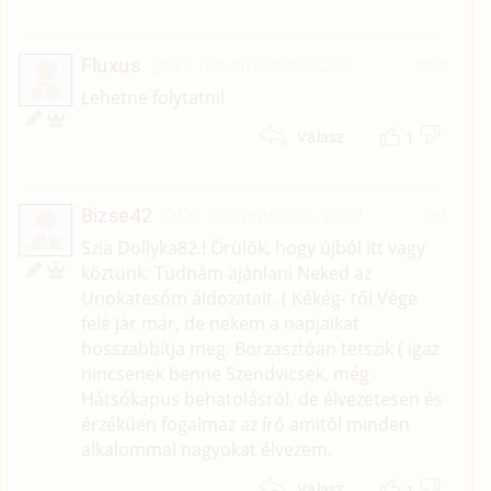
Fluxus
2021. november 8. 20:28
#10
F
Lehetne folytatni!
1
Válasz
Bizse42
2021. november 8. 18:17
#9
Á
Szia Dollyka82.! Örülök, hogy újból itt vagy
köztünk. Tudnám ajánlani Neked az
Unokatesóm áldozatait. ( Kékég- től Vége
felé jár már, de nekem a napjaikat
hosszabbítja meg. Borzasztóan tetszik ( igaz
nincsenek benne Szendvicsek, még
Hátsókapus behatolásról, de élvezetesen és
érzékűen fogalmaz az író amitől minden
alkalommal nagyokat élvezem.
1
Válasz